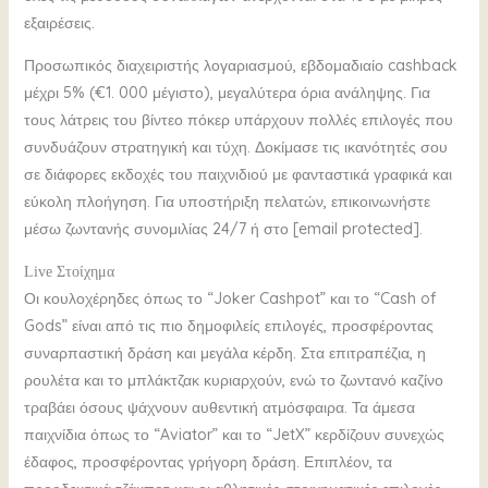
εξαιρέσεις.
Προσωπικός διαχειριστής λογαριασμού, εβδομαδιαίο cashback
μέχρι 5% (€1. 000 μέγιστο), μεγαλύτερα όρια ανάληψης. Για
τους λάτρεις του βίντεο πόκερ υπάρχουν πολλές επιλογές που
συνδυάζουν στρατηγική και τύχη. Δοκίμασε τις ικανότητές σου
σε διάφορες εκδοχές του παιχνιδιού με φανταστικά γραφικά και
εύκολη πλοήγηση. Για υποστήριξη πελατών, επικοινωνήστε
μέσω ζωντανής συνομιλίας 24/7 ή στο [email protected].
Live Στοίχημα
Οι κουλοχέρηδες όπως το “Joker Cashpot” και το “Cash of
Gods” είναι από τις πιο δημοφιλείς επιλογές, προσφέροντας
συναρπαστική δράση και μεγάλα κέρδη. Στα επιτραπέζια, η
ρουλέτα και το μπλάκτζακ κυριαρχούν, ενώ το ζωντανό καζίνο
τραβάει όσους ψάχνουν αυθεντική ατμόσφαιρα. Τα άμεσα
παιχνίδια όπως το “Aviator” και το “JetX” κερδίζουν συνεχώς
έδαφος, προσφέροντας γρήγορη δράση. Επιπλέον, τα