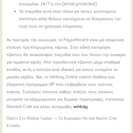
συνομιλίας 24/7 ή στο [email protected].
Τα παιχνίδια αυτά είναι τέλεια για όσους γουστάρουν
απλότητα αλλά θέλουν ταυτόχρονα να δοκιμάσουν την
τύχη τους σε γρήγορες κληρώσεις.
Αν προτιμάς την ανωνυμία, το Paysafecard είναι μια εξαιρετική
επιλογή προπληρωμένης κάρτας. Στην ειδική κατηγορία
τζάκποτ, θα ανακαλύψεις παιχνίδια που σου δίνουν την ευκαιρία
για τεράστια κέρδη. Από προοδευτικά τζάκποτ μέχρι σταθερά
έπαθλα, αυτή η ενότητα είναι ιδανική για όσους κυνηγάνε το
μεγάλο κέρδος. Ναι, το Winbay Online casino διαθέτει ένα
εξαιρετικό πρόγραμμα VIP που επιβραβεύει τους πιστούς
παίκτες. Συλλέγετε πόντους καθώς παίζετε, τους οποίους
μπορείτε να εξαργυρώσετε για δωρεάν περιστροφές, πιστώσεις
Reward Crab και άλλες ανταμοιβές
winbay
.
Παίξτε Στο Winbay Casino — Το Κορυφαίο On-line Καζίνο Στην
Ελλάδα