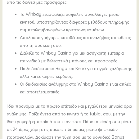
από τις διαθέσιμες προσφορές.
Το Winbay εξασφαλίζει ασφαλείς συναλλαγές μέσω
κινητού, υποστηρίζοντας διάφορες μεθόδους πληρωμής
συμπεριλαμβανομένων κρυπτονομισμάτων.
Απόλαυσε γρήγορες καταθέσεις και αναλήψεις απευθείας
από τη συσκευή σου.
Διάλεξε το Winbay Casino για μια ασύγκριτη εμπειρία
παιχνιδιού με δελεαστικά μπόνους και προσφορές.
Παίξε διαδικτυακό Bingo και Keno για στιγμές χαλάρωσης
αλλά και ευκαιρίες κέρδους.
Οι διαδικασίες ανάληψης στο Winbay Casino είναι απλές
και αποτελεσματικές.
Ίδια προνόμια με το πρώτο επίπεδο και μεγαλύτερα μηνιαία όρια
ανάληψης. Παίξε άνετα από το κινητό ή το tablet σου, με την
ίδια τρομερή εμπειρία όπου κι αν είσαι. Πάρε τα κέρδη σου μέσα
σε 24 ώρες χάρη στις άμεσες πληρωμές μέσω ψηφιακών
πορτοφολιών. Δοκίμασε την τύχη σου με το μοναδικό Bonus