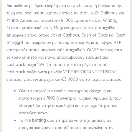
Διασκέδασε με άμεσα κέρδη στα scratch cards ή δοκίμασε την
τύχη σου στα instant games όπως Aviator, JetX, Balloons και
Plinko. Απόλαυσε πάνω από 8. 000 φρουτάκια στο Winbay
Casino, με κλασικά slots, Megaways και jackpot παιχνίδια.
Δημοφιλείς τίτλοι όπως Joker Cashpot, Cash of Gods και Cash
of Egypt σε περιμένουν με συναρπαστικά θέματα, υψηλά RTP
και πρωτότυπους μηχανισμούς παιχνιδιού. Οι VIP παίκτες από
το τρίτο επίπεδο και πάνω απολαμβάνουν εβδομαδιαίο
cashback μέχρι 15%. Το ποσοστό και το μέγιστο ποσό
cashback αυξάνονται με κάθε VERY IMPORTANT PERSONEL
επίπεδο, φτάνοντας μέχρι και €3. 1000 για το πέμπτο επίπεδο.
Όλα τα παιχνίδια περνάνε αυστηρούς ελέγχους και
πιστοποιήσεις RNG (Γεννήτρια Τυχαίων Αριθμών), που
εξασφαλίζουν την αμεροληψία και την τυχαιότητα των
αποτελεσμάτων.
Το live betting σου επιτρέπει να στοιχηματίζεις σε
πραγματικό χρόνο, προσθέτοντας αδρεναλίνη στην