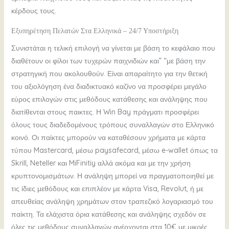
κέρδους τους.
Εξυπηρέτηση Πελατών Στα Ελληνικά – 24/7 Υποστήριξη
Συνιστάται η τελική επιλογή να γίνεται με βάση το κεφάλαιο που
διαθέτουν οι φίλοι των τυχερών παιχνιδιών και” “με βάση την
στρατηγική που ακολουθούν. Είναι απαραίτητο για την θετική
του αξιολόγηση ένα διαδικτυακό καζίνο να προσφέρει μεγάλο
εύρος επιλογών στις μεθόδους κατάθεσης και ανάληψης που
διατίθενται στους παικτες. Η Win Bay πράγματι προσφέρει
όλους τους διαδεδομένους τρόπους συναλλαγών στο Ελληνικό
κοινό. Οι παίκτες μπορούν να καταθέσουν χρήματα με κάρτα
τύπου Mastercard, μέσω paysafecard, μέσω e-wallet όπως τα
Skrill, Neteller και MiFinitiy αλλά ακόμα και με την χρήση
κρυπτονομισμάτων. Η ανάληψη μπορεί να πραγματοποιηθεί με
τις ίδιες μεθόδους και επιπλέον με κάρτα Visa, Revolut, ή με
απευθείας ανάληψη χρημάτων στον τραπεζικό λογαριασμό του
παίκτη. Τα ελάχιστα όρια κατάθεσης και ανάληψης σχεδόν σε
όλες τις μεθόδους συναλλαγών ανέρχονται στα 10€ με μικρές