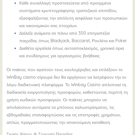
Κάθε συναλλαγή προστατεύεται από προηγμένα
συστήματα κρυπτογράφησης τραπεζικού επιπέδου,
εξασφαλίζοντας την απόλυτη ασφάλεια των προσωπικών
και οικονομικών σας στοιχείων.
Διάλεξε ανάμεσα σε πάνω από 300 επιτραπέζια
παιχνίδια, όπως Blackjack, Baccarat, Ρουλέτα και Poker.
Διαθέτει εργαλεία όπως αυτοαποκλεισμός, χρονικά όρια
και συνδέσμους για οργανισμούς βοήθειας.
Οι παίκτες που αγαπούν τους κουλοχέρηδες και επιλέξουν το
WinBay casino σίγουρα δεν θα αργήσουν να λατρέψουν την εν
λόγω διαδικτυακή πλατφόρμα. Το Winbay Casino απλοποιεί τη
διαδικασία ενεργοποίησης προσφορών, καθιστώντας περιττή τη
χρήση κωδικών προσφορών. Οι παίκτες μπορούν να
απολαύσουν αυτόματα τα μπόνους καλωσορίσματος, τις
εβδομαδιαίες επαναφορτώσεις και τις επιστροφές χρημάτων,
απλώς πραγματοποιώντας την απαιτούμενη κατάθεση.
Σκρατς Κάρτες & Στιγμιαία Παιχνίδια