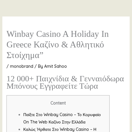
Skip
to
content
Winbay Casino A Holiday In
Greece Καζίνο & Αθλητικό
Στοίχημα”
/
monobrand
/ By
Amit Sahoo
12 000+ Παιχνίδια & Γενναιόδωρα
Μπόνους Εγγραφείτε Τώρα
Content
Παίξτε Στο Winbay Casino – Το Κορυφαίο
On The Web Καζίνο Στην Ελλάδα
Καλώς Ήρθατε Στο Winbay Casino – Η