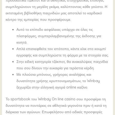
προοδευτικά τζάκποτ και οι αθλητικές στοιχηματικές επιλογές
συμπληρώνουν τη μεγάλη γκάμα, καλύπτοντας κάθε γούστο. Η
εκτεταμένη βιβλιοθήκη παιχνιδιών μας αποτελεί το καρδιακό
κέντρο της εμπειρίας που προσφέρουμε.
Αυτό το επίπεδο ασφάλειας υπάρχει σε όλες τις
πλατφόρμες, συμπεριλαμβανομένης της έκδοσης για
κινητά.
Απλά επισκεφθείτε τον ιστότοπο, κάντε κλικ στο κουμπί
εγγραφής και συμπληρώστε τη φόρμα με τα στοιχεία σας.
Στην ειδική κατηγορία τζάκποτ, θα ανακαλύψεις παιχνίδια
που σου δίνουν την ευκαιρία για τεράστια κέρδη.
Με πλούσια μπόνους, γρήγορες αναλήψεις και
δυνατότητα χρήσης κρυπτονομισμάτων, το Winbay
ξεχωρίζει στην ελληνική αγορά online καζίνο.
Το sportsbook του Winbay On line casino σου προσφέρει τη
δυνατότητα να ποντάρεις σε αθλητικά γεγονότα πριν ή κατά τη
διάρκεια των αγώνων. Επωφελήσου από ειδικές προσφορές