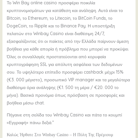
Το Win Bay online casino προσφέρει ποικιλία
κρυπτονομισμάτων για κατάθεση και ανάληψη. Αυτά είναι το
Bitcoin, το Ethereum, το Litecoin, το BitCoin Funds, το
DogeCoin, το Ripple και το Binance Pay. Η υποστήριξη
πελατών στο Winbay Casino είναι διαθέσιμη 24/7,
εξασφαλίζοντας ότι οι παίκτες από την Ελλάδα παίρνουν άμεση
βοήθεια για κάθε απορία ή πρόβλημα που μπορεί να προκύψει.
Όλες οι συναλλαγές προστατεύονται από κορυφαία
κρυπτογράφηση SSL για απόλυτη ασφάλεια των δεδομένων
σου. Το υψηλότερο επίπεδο προσφέρει cashback μέχρι 15%
(€3. 000 μέγιστο), προσωπικό VIP manager και τα μεγαλύτερα
διαθέσιμα όρια ανάληψης (€1. 500 τη μέρα / €20. 000 το
μήνα). Βασικά προνόμια όπως πρόσβαση σε προσφορές και
βοήθεια μέσω chat.
Πήγαινε στη σελίδα του Winbay Casino και πάτα το κουμπί
«Εγγραφή» πάνω δεξιά.”
Καλώς Ήρθατε Στο Winbay Casino – Η Πύλη Της Πρέμιουμ