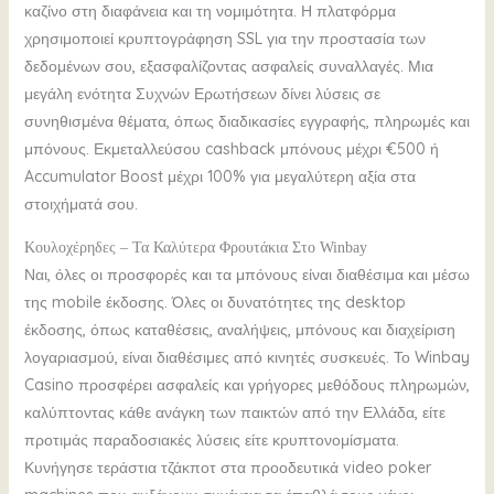
καζίνο στη διαφάνεια και τη νομιμότητα. Η πλατφόρμα
χρησιμοποιεί κρυπτογράφηση SSL για την προστασία των
δεδομένων σου, εξασφαλίζοντας ασφαλείς συναλλαγές. Μια
μεγάλη ενότητα Συχνών Ερωτήσεων δίνει λύσεις σε
συνηθισμένα θέματα, όπως διαδικασίες εγγραφής, πληρωμές και
μπόνους. Εκμεταλλεύσου cashback μπόνους μέχρι €500 ή
Accumulator Boost μέχρι 100% για μεγαλύτερη αξία στα
στοιχήματά σου.
Κουλοχέρηδες – Τα Καλύτερα Φρουτάκια Στο Winbay
Ναι, όλες οι προσφορές και τα μπόνους είναι διαθέσιμα και μέσω
της mobile έκδοσης. Όλες οι δυνατότητες της desktop
έκδοσης, όπως καταθέσεις, αναλήψεις, μπόνους και διαχείριση
λογαριασμού, είναι διαθέσιμες από κινητές συσκευές. Το Winbay
Casino προσφέρει ασφαλείς και γρήγορες μεθόδους πληρωμών,
καλύπτοντας κάθε ανάγκη των παικτών από την Ελλάδα, είτε
προτιμάς παραδοσιακές λύσεις είτε κρυπτονομίσματα.
Κυνήγησε τεράστια τζάκποτ στα προοδευτικά video poker