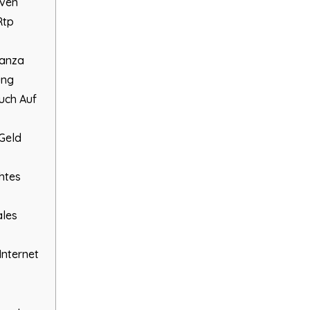
iven
Rtp
nanza
ung
uch Auf
Geld
htes
ales
Internet