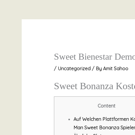
Skip
to
content
Sweet Bienestar Demo
/
Uncategorized
/ By
Amit Sahoo
Sweet Bonanza Kost
Content
Auf Welchen Plattformen K
Man Sweet Bonanza Spiele