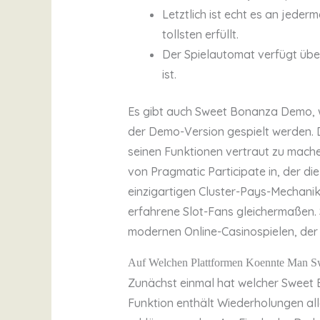
Letztlich ist echt es an jeder
tollsten erfüllt.
Der Spielautomat verfügt über
ist.
Es gibt auch Sweet Bonanza Demo, w
der Demo-Version gespielt werden. D
seinen Funktionen vertraut zu mache
von Pragmatic Participate in, der die
einzigartigen Cluster-Pays-Mechanik 
erfahrene Slot-Fans gleichermaßen.
modernen Online-Casinospielen, der w
Auf Welchen Plattformen Koennte Man Sw
Zunächst einmal hat welcher Sweet B
Funktion enthält Wiederholungen alle