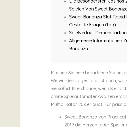
Die Besondersten Casinos
Spielen Von Sweet Bonanza
Sweet Bonanza Slot Rapid 
Gestellte Fragen (faq)
Spielverlauf Demonstartion
Allgemeine Informationen Z
Bonanza
Machen Sie eine brandneue Suche, u
Wir würden sagen, das ist auch, wo 
Sie sofort Ihre chance, wenn Sie cos
online Spielautomaten-Walzen erschei
Multiplikator 20x erlaubt. Für pass 
Sweet Bonanza von Practical P
2019 die Herzen jeder Spieler