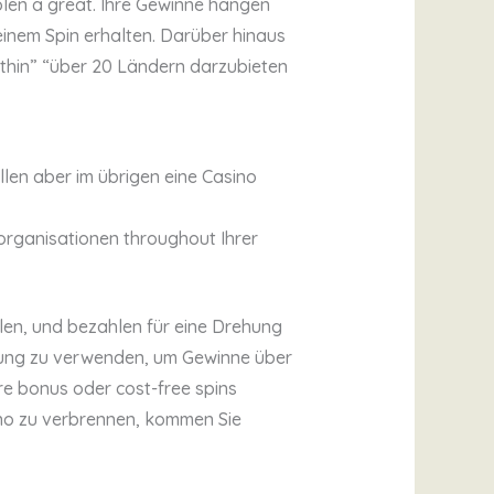
len a great. Ihre Gewinne hängen
einem Spin erhalten. Darüber hinaus
ithin” “über 20 Ländern darzubieten
llen aber im übrigen eine Casino
organisationen throughout Ihrer
len, und bezahlen für eine Drehung
hlung zu verwenden, um Gewinne über
hre bonus oder cost-free spins
ino zu verbrennen, kommen Sie