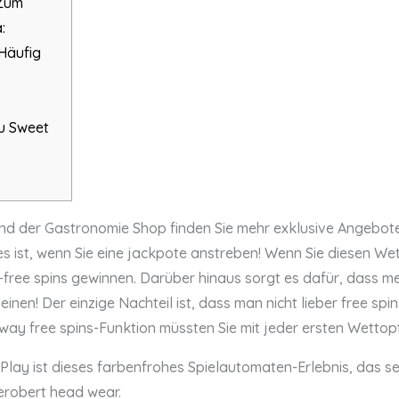
 Zum
:
Häufig
u Sweet
nd der Gastronomie Shop finden Sie mehr exklusive Angebote,
es ist, wenn Sie eine jackpote anstreben! Wenn Sie diesen We
t-free spins gewinnen. Darüber hinaus sorgt es dafür, dass 
nen! Der einzige Nachteil ist, dass man nicht lieber free spi
away free spins-Funktion müssten Sie mit jeder ersten Wettop
lay ist dieses farbenfrohes Spielautomaten-Erlebnis, das sei
 erobert head wear.