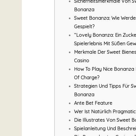
Sicherheitsmerkmale Von S
Bonanza
Sweet Bonanza: Wie Werde
Gespielt?
“Lovely Bonanza: Ein Zuck
Spielerlebnis Mit Süßen Ge
Merkmale Der Sweet Bienes
Casino
How To Play Nice Bonanza 
Of Charge?
Strategien Und Tipps Für S
Bonanza
Ante Bet Feature
Wer Ist Natürlich Pragmatic
Die Illustrates Von Sweet 
Spielanleitung Und Beschre