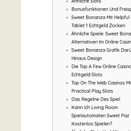
Ähnliche Slots
Bonusfunktionen Und Freisp
Sweet Bonanza Mit Helpful
Tablet 1 Echtgeld Zocken
Ähnliche Spiele: Sweet Bon
Alternativen Im Online Casi
Sweet Bonanza Grafik Dar
Hinaus Design
Die Top A Few Online Casino
Echtgeld Slots
Top On The Web Casinos Mi
Practical Play Slots
Das Regelne Des Spiel
Kann Ich Living Room
Spielautomaten Sweet Paz
Kostenlos Spielen?