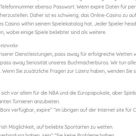
Telefonnummer ebenso Passwort. Wenn expire Daten für peri
erherzustellen. Daher ist es schwierig, das Online-Casino zu a
es Casino within seinem Spielekatalog hat. Jeder Spieler head
n, wobei einige Spiele beliebter sind als weitere.
Netzwerke
unserer Dienstleistungen, pass away für erfolgreiche Wetten 
r pass away Seriosität unseres Buchmacherbüros. Wir tun alles
n. Wenn Sie zusätzliche Fragen zur Lizenz haben, wenden Sie s
sich vor allem für die NBA und die Europapokale, aber Spinbet
nten Turnieren anzubieten.
 Boni verfügbar, expire” “im übrigen auf der Internet site fü
rish Möglichkeit, auf beliebte Sportarten zu wetten.
tverbindung haben, sein” “Sie keine Probleme haben.