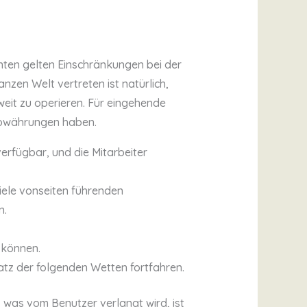
ten gelten Einschränkungen bei der
zen Welt vertreten ist natürlich,
tweit zu operieren. Für eingehende
towährungen haben.
rfügbar, und die Mitarbeiter
spiele vonseiten führenden
n.
 können.
atz der folgenden Wetten fortfahren.
s, was vom Benutzer verlangt wird, ist