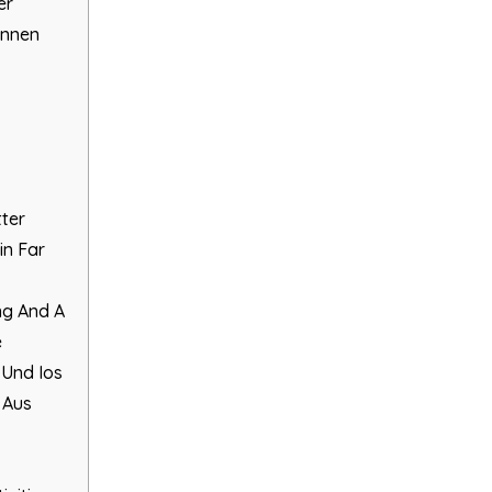
er
önnen
tter
in Far
ng And A
e
 Und Ios
 Aus