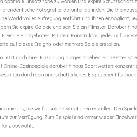
ish optimale Einsatzhöhe zu wählen und expire Schutzschicht z
 drei identische Fotografier darunter befinden. Die thematis
n eine World voller Aufregung entführt und Ihnen ermöglicht, j
robern Sie expire Galaxie und sein Sie ein Filmstar. Darüber h
 Freispiele angeboten. Mit dem Konstruktor, jeder auf unse
tte auf dieses Ereignis oder mehrere Spiele erstellen.
etzt nach Ihrer Einzahlung gutgeschrieben. SpinBetter ist 
 Online-Casinospiele darüber hinaus Sportwetten konzentriert
Gestalten durch sein unerschütterliches Engagement für höchs
g mirrors, die wir für solche Situationen erstellen. Den Spiel
ufe zur Verfügung. Zum Beispiel sind immer wieder Einzelwett
Bilanz auswählt.