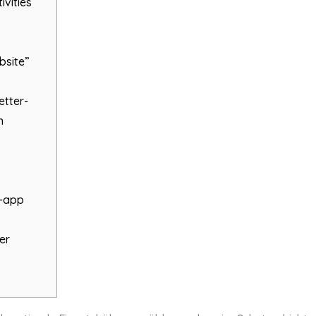
ivities
bsite”
etter-
n
r-app
er