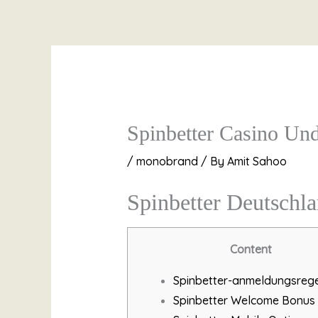
Skip
to
content
Spinbetter Casino Und
/
monobrand
/ By
Amit Sahoo
Spinbetter Deutschl
Content
Spinbetter-anmeldungsreg
Spinbetter Welcome Bonus