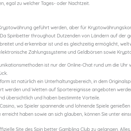
en, egal zu welcher Tages- oder Nachtzeit.
 Kryptowährung geführt werden, aber für Kryptowährungskon
Da Spinbetter throughout Dutzenden von Ländern auf der gan
rbreitet und erkennbar ist und es gleichzeitig ermöglicht, wel
elektronische Zahlungssysteme und Geldbörsen sowie Kryp
ikationsmethoden ist nur der Online-Chat rund um die Uhr ve
ück.
ttform ist natürlich ein Unterhaltungsbereich, in dem Original
ert werden und Wetten auf Sportereignisse angeboten werde
nd übersichtlich und haben bestimmte Vorteile.
e-Casino, wo Spieler spannende und lohnende Spiele genießen
 erreicht haben sowie an sich glauben, können Sie unter eins
 offizielle Site des Spin better Gambling Club zu gelangen. Alle