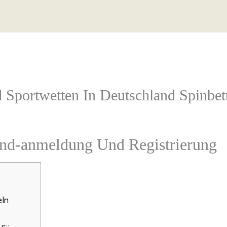
 Sportwetten In Deutschland Spinbet
and-anmeldung Und Registrierung
eln