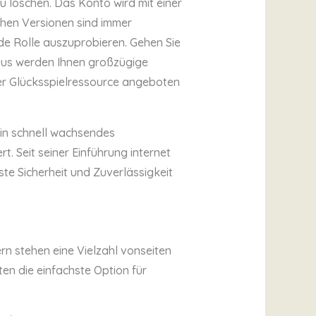
u löschen. Das Konto wird mit einer
chen Versionen sind immer
ede Rolle auszuprobieren. Gehen Sie
inaus werden Ihnen großzügige
rer Glücksspielressource angeboten
ein schnell wachsendes
. Seit seiner Einführung internet
te Sicherheit und Zuverlässigkeit
ern stehen eine Vielzahl vonseiten
en die einfachste Option für