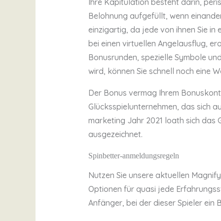
Ihre Kapitulation besteht darin, per
Belohnung aufgefüllt, wenn einander
einzigartig, da jede von ihnen Sie i
bei einen virtuellen Angelausflug, e
Bonusrunden, spezielle Symbole und
wird, können Sie schnell noch eine We
Der Bonus vermag Ihrem Bonuskonto j
Glücksspielunternehmen, das sich auf
marketing Jahr 2021 loath sich das 
ausgezeichnet.
Spinbetter-anmeldungsregeln
Nutzen Sie unsere aktuellen Magnifyin
Optionen für quasi jede Erfahrungsst
Anfänger, bei der dieser Spieler ein 