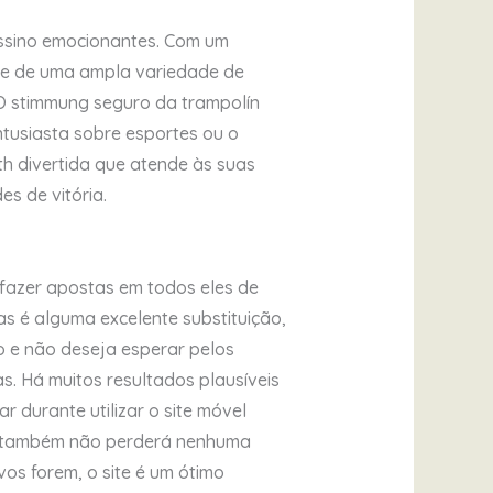
assino emocionantes. Com um
ute de uma ampla variedade de
O stimmung seguro da trampolín
ntusiasta sobre esportes ou o
h divertida que atende às suas
s de vitória.
 fazer apostas em todos eles de
as é alguma excelente substituição,
o e não deseja esperar pelos
s. Há muitos resultados plausíveis
 durante utilizar o site móvel
ê também não perderá nenhuma
os forem, o site é um ótimo