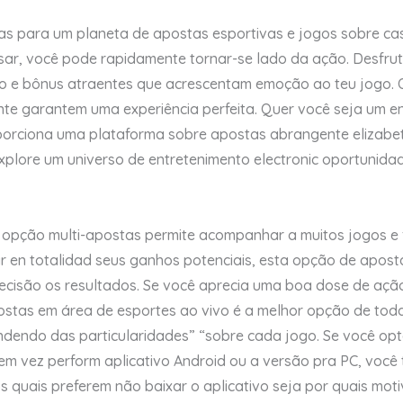
tas para um planeta de apostas esportivas e jogos sobre c
 usar, você pode rapidamente tornar-se lado da ação. Desfr
no e bônus atraentes que acrescentam emoção ao teu jogo. 
nte garantem uma experiência perfeita. Quer você seja um e
orciona uma plataforma sobre apostas abrangente elizabet
xplore um universo de entretenimento electronic oportunidade
a opção multi-apostas permite acompanhar a muitos jogos e
r en totalidad seus ganhos potenciais, esta opção de apost
recisão os resultados. Se você aprecia uma boa dose de açã
ostas em área de esportes ao vivo é a melhor opção de toda
endo das particularidades” “sobre cada jogo. Se você optar
vez perform aplicativo Android ou a versão pra PC, voc
quais preferem não baixar o aplicativo seja por quais motiv