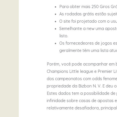
Para obter mais 250 Giros Grá
As rodadas grátis estão suje
O site foi projetado com o u
Semelhante a new uma aposta 
listo.
Os fornecedeores de jogos e
geralmente têm uma lista atu
Porém, você pode acompanhar em bea
Champions Little league e Premier L
dos campeonatos com odds fenomena
propriedade da Bizbon N. V. E deu 
Estes dados tem a possibilidade de
infinidade sobre casas de apostas e
relativamente desafiadora, principa