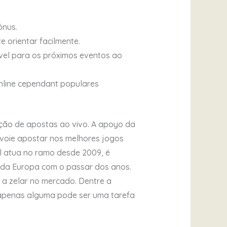
ônus.
 orientar facilmente.
vel para os próximos eventos ao
nline cependant populares
ção de apostas ao vivo. A apoyo da
a voie apostar nos melhores jogos
 atua no ramo desde 2009, é
m da Europa com o passar dos anos.
 a zelar no mercado. Dentre a
r apenas alguma pode ser uma tarefa