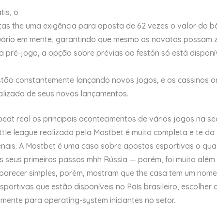
tis, o
itas the uma exigência para aposta de 62 vezes o valor do b
suário em mente, garantindo que mesmo os novatos possam ze
pré-jogo, a opção sobre prévias ao festón só está disponí
stão constantemente lançando novos jogos, e os cassinos o
alizada de seus novos lançamentos.
t real os principais acontecimentos de vários jogos na se
ittle league realizada pela Mostbet é muito completa e te d
is. A Mostbet é uma casa sobre apostas esportivas o qual
os seus primeiros passos mhh Rússia — porém, foi muito alé
 parecer simples, porém, mostram que the casa tem um nome
sportivas que estão disponíveis no País brasileiro, escolhe
lmente para operating-system iniciantes no setor.