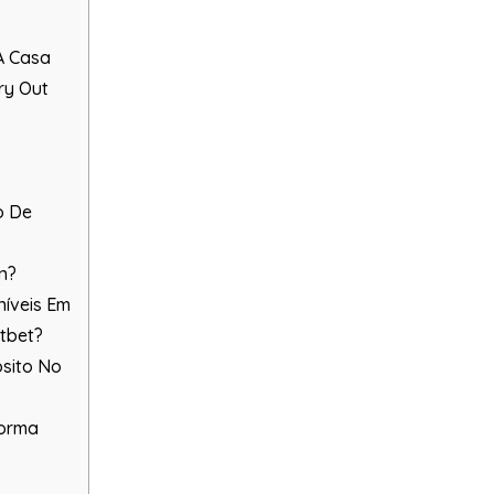
A Casa
ry Out
o De
n?
íveis Em
tbet?
sito No
forma