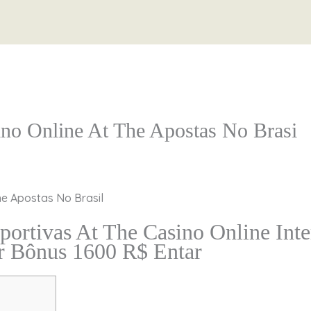
sino Online At The Apostas No Brasi
The Apostas No Brasil
ortivas At The Casino Online Inter
r Bônus 1600 R$ Entar