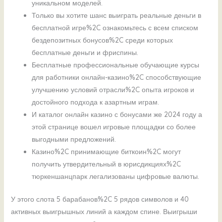
уникальном моделей.
Только вы хотите шанс выиграть реальные деньги в
бесплатной игре%2C ознакомьтесь с всем списком
бездепозитных бонусов%2C среди которых
бесплатные деньги и фриспины.
Бесплатные профессиональные обучающие курсы
для работники онлайн-казино%2C способствующие
улучшению условий отрасли%2C опыта игроков и
достойного подхода к азартным играм.
И каталог онлайн казино с бонусами же 2024 году а
этой странице вошел игровые площадки со более
выгодными предложений.
Казино%2C принимающие биткоин%2C могут
получить утвердительный в юрисдикциях%2C
тюркеншанцпарк легализованы цифровые валюты.
У этого слота 5 барабанов%2C 5 рядов символов и 40
активных выигрышных линий а каждом спине. Выигрыши