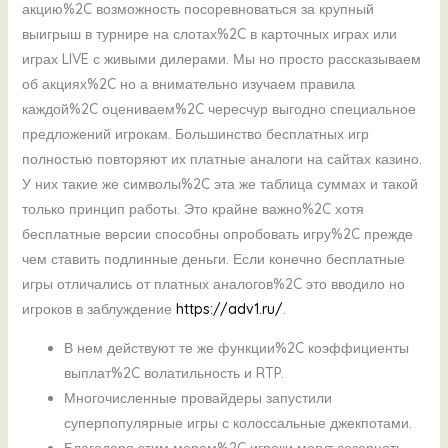
акцию%2C возможность посоревноваться за крупный
выигрыш в турнире на слотах%2C в карточных играх или
играх LIVE с живыми дилерами. Мы но просто рассказываем
об акциях%2C но а внимательно изучаем правила
каждой%2C оцениваем%2C чересчур выгодно специальное
предложений игрокам. Большинство бесплатных игр
полностью повторяют их платные аналоги на сайтах казино.
У них такие же символы%2C эта же таблица суммах и такой
только принцип работы. Это крайне важно%2C хотя
бесплатные версии способны опробовать игру%2C прежде
чем ставить подлинные деньги. Если конечно бесплатные
игры отличались от платных аналогов%2C это вводило но
игроков в заблуждение
https://adv1.ru/
.
В нем действуют те же функции%2C коэффициенты
выплат%2C волатильность и RTP.
Многочисленные провайдеры запустили
суперпопулярные игры с колоссальные джекпотами.