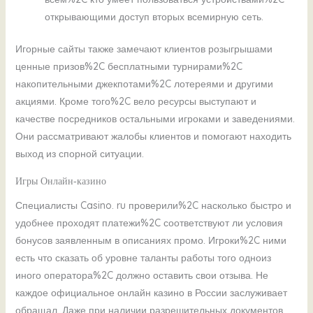
открывающими доступ вторых всемирную сеть.
Игорные сайты также замечают клиентов розыгрышами
ценные призов%2C бесплатными турнирами%2C
накопительными джекпотами%2C лотереями и другими
акциями. Кроме того%2C вело ресурсы выступают и
качестве посредников остальными игроками и заведениями.
Они рассматривают жалобы клиентов и помогают находить
выход из спорной ситуации.
Игры Онлайн-казино
Специалисты Casino. ru проверили%2C насколько быстро и
удобнее проходят платежи%2C соответствуют ли условия
бонусов заявленным в описаниях промо. Игроки%2C ними
есть что сказать об уровне таланты работы того одноиз
иного оператора%2C должно оставить свои отзыва. Не
каждое официальное онлайн казино в России заслуживает
обращал. Даже при наличии разрешительных документов