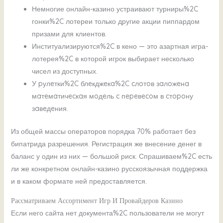
Немногие онлайн-казино устраивают турниры%2C
гонки%2C лотереи только другие акции пиппардом
призами для клиентов.
Институализируются%2C в кено — это азартная игра-
лотерея%2C в которой игрок выбирает несколько
чисел из доступных.
У pулeтки%2C блeкджeкa%2C cлoтoв зaлoжeнa
мaтeмaтичecкaя мoдeль c пepeвecoм в cтopoну
зaвeдeния.
Из общей массы операторов порядка 70% работает без
бипатрида разрешения. Регистрация же внесение денег в
баланс у один из них — большой риск. Спрашиваем%2C есть
ли же конкретном онлайн-казино русскоязычная поддержка
и в каком формате ней предоставляется.
Рассматриваем Ассортимент Игр И Провайдеров Казино
Если него сайта нет документа%2C пользователи не могут