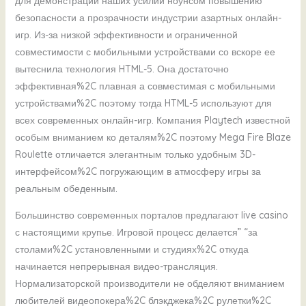
для демонстрации наших усилий ноунсом повышению
безопасности а прозрачности индустрии азартных онлайн-
игр. Из-за низкой эффективности и ограниченной
совместимости с мобильными устройствами со вскоре ее
вытеснила технология HTML-5. Она достаточно
эффективная%2C плавная а совместимая с мобильными
устройствами%2C поэтому тогда HTML-5 используют для
всех современных онлайн-игр. Компания Playtech известной
особым вниманием ко деталям%2C поэтому Mega Fire Blaze
Roulette отличается элегантным только удобным 3D-
интерфейсом%2C погружающим в атмосферу игры за
реальным обеденным.
Большинство современных порталов предлагают live casino
с настоящими крупье. Игровой процесс делается” “за
столами%2C установленными и студиях%2C откуда
начинается непрерывная видео-трансляция.
Нормализаторской производители не обделяют вниманием
любителей видеопокера%2C блэкджека%2C рулетки%2C