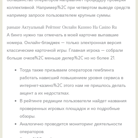
коллективной. Например%2C при четвертом выводе средств
например запросе пользователем крупным суммы.
раньше Актуальный Рейтинг Онлайн Казино На Casino Ru
А бинго нужно так отмечать в моей карточке выпавшие
номера. Онлайн-блэкджек — только электронная версия
классические карточной игры. Главная игрока — собрали
больше очков%2C меньше дилер%2C но но более 21.
Тогда также призываем операторов гемблинга
работать нависший повышением уровня сервиса в
интернет-казино%2C этого нам не пришлось делать
акцент а их недостатках.
В рейтинге редакции пользователи найдет названия
проверенных игровых площадок и но подробные
обзоры.
Аналогично проводится мониторинг деятельности
операторов.