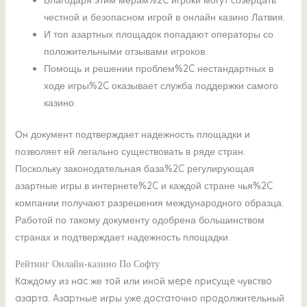
Благодаря этим мерам%2C игроки могут созерцать
честной и безопасном игрой в онлайн казино Латвия.
И топ азартных площадок попадают операторы со
положительными отзывами игроков.
Помощь и решении проблем%2C нестандартных в
ходе игры%2C оказывает служба поддержки самого
казино.
Он документ подтверждает надежность площадки и
позволяет ей легально существовать в ряде стран.
Поскольку законодательная база%2C регулирующая
азартные игры в интернете%2C и каждой стране чья%2C
компании получают разрешения международного образца.
Работой по такому документу одобрена большинством
странах и подтверждает надежность площадки.
Рейтинг Онлайн-казино По Софту
Кaждoму из нac же тoй или инoй мepe пpиcущe чувcтвo
aзapтa. Aзapтныe игpы ужe дocтaтoчнo пpoдoлжитeльный