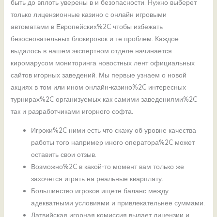
быть до вплоть уверены в и безопасности. Нужно выберет
только лицензионные казино с онлайн игровыми
автоматами в Европейских%2C чтобы избежать
безосновательных блокировок и те проблем. Каждое
выдалось в нашем экспертном отделе начинается
киромарусом мониторинга новостных лент официальных
сайтов игорных заведений. Мы первые узнаем о новой
акциях в том или ином онлайн-казино%2C интересных
турнирах%2C организуемых как самими заведениями%2C
так и разработчиками игорного софта.
Игроки%2C ними есть что скажу об уровне качества
работы того например иного оператора%2C может
оставить свои отзыв.
Возможно%2C в какой-то момент вам только же
захочется играть на реальные кварплату.
Большинство игроков ищете баланс между
адекватными условиями и привлекательнее суммами.
Латвийская игорная комиссия выдает лицензии и