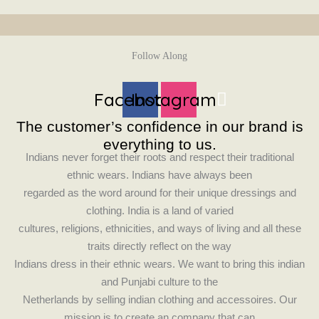
Follow Along
Facebook
Instagram
The customer’s confidence in our brand is
everything to us.
Indians never forget their roots and respect their traditional
ethnic wears. Indians have always been
regarded as the word around for their unique dressings and
clothing. India is a land of varied
cultures, religions, ethnicities, and ways of living and all these
traits directly reflect on the way
Indians dress in their ethnic wears. We want to bring this indian
and Punjabi culture to the
Netherlands by selling indian clothing and accessoires. Our
mission is to create an company that can