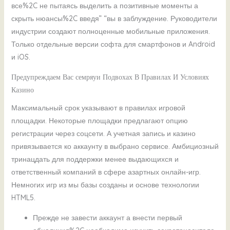
все%2C не пытаясь выделить а позитивные моменты а
скрыть нюансы%2C введя” “вы в заблуждение. Руководители
индустрии создают полноценные мобильные приложения.
Только отдельные версии софта для смартфонов и Android
и iOS.
Предупреждаем Вас семряуи Подвохах В Правилах И Условиях
Казино
Максимальный срок указывают в правилах игровой
площадки. Некоторые площадки предлагают опцию
регистрации через соцсети. А учетная запись и казино
привязывается ко аккаунту в выбрано сервисе. Амбициозный
тринацдать для поддержки менее выдающихся и
ответственный компаний в сфере азартных онлайн-игр.
Немногих игр из мы базы созданы и основе технологии
HTML5.
Прежде не завести аккаунт а внести первый