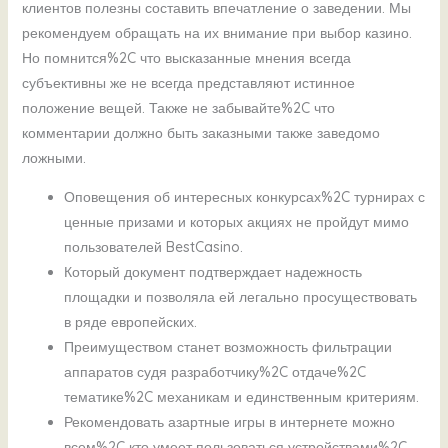
клиентов полезны составить впечатление о заведении. Мы
рекомендуем обращать на их внимание при выбор казино.
Но помнится%2C что высказанные мнения всегда
субъективны же не всегда представляют истинное
положение вещей. Также не забывайте%2C что
комментарии должно быть заказными также заведомо
ложными.
Оповещения об интересных конкурсах%2C турнирах с
ценные призами и которых акциях не пройдут мимо
пользователей BestCasino.
Который документ подтверждает надежность
площадки и позволяла ей легально просуществовать
в ряде европейских.
Преимуществом станет возможность фильтрации
аппаратов судя разработчику%2C отдаче%2C
тематике%2C механикам и единственным критериям.
Рекомендовать азартные игры в интернете можно
всем%2C кто умеет пользоваться устройствами%2C