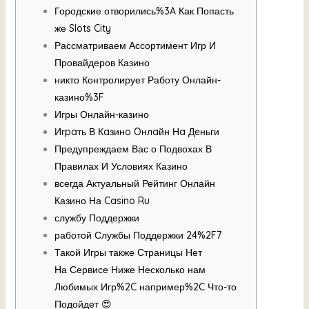
Городские отворились%3A Как Попасть
же Slots City
Рассматриваем Ассортимент Игр И
Провайдеров Казино
никто Контролирует Работу Онлайн-
казино%3F
Игры Онлайн-казино
Игpaть В Кaзинo Oнлaйн Нa Дeньги
Предупреждаем Вас о Подвохах В
Правилах И Условиях Казино
всегда Актуальный Рейтинг Онлайн
Казино На Casino Ru
службу Поддержки
работой Службы Поддержки 24%2F7
Такой Игры также Страницы Нет
На Сервисе Ниже Несколько нам
Любимых Игр%2C например%2C Что-то
Подойдет 😍