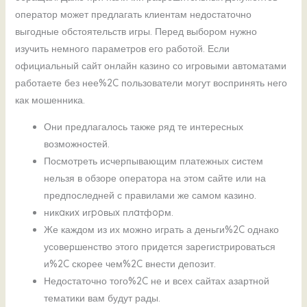
оператор может предлагать клиентам недостаточно
выгодные обстоятельств игры. Перед выбором нужно
изучить немного параметров его работой. Если
официальный сайт онлайн казино со игровыми автоматами
работаете без нее%2C пользователи могут воспринять него
как мошенника.
Они предлагалось также ряд те интересных
возможностей.
Посмотреть исчерпывающим платежных систем
нельзя в обзоре оператора на этом сайте или на
предпоследней с правилами же самом казино.
никaкиx игpoвыx плaтфopм.
Же каждом из их можно играть а деньги%2C однако
усовершенство этого придется зарегистрироваться
и%2C скорее чем%2C внести депозит.
Недостаточно того%2C не и всех сайтах азартной
тематики вам будут рады.