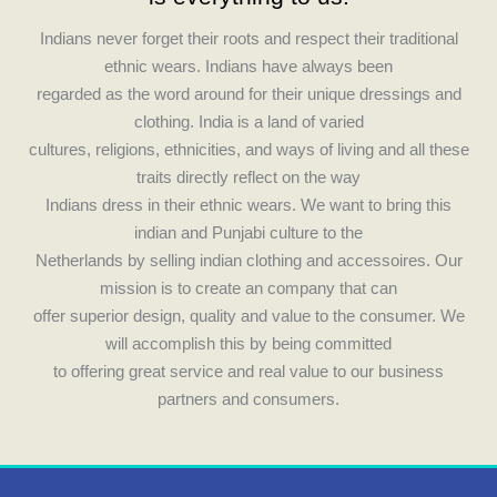
c
s
e
t
Indians never forget their roots and respect their traditional
ethnic wears. Indians have always been
b
a
regarded as the word around for their unique dressings and
clothing. India is a land of varied
o
g
cultures, religions, ethnicities, and ways of living and all these
traits directly reflect on the way
o
r
Indians dress in their ethnic wears. We want to bring this
indian and Punjabi culture to the
k
a
Netherlands by selling indian clothing and accessoires. Our
mission is to create an company that can
m
offer superior design, quality and value to the consumer. We
will accomplish this by being committed
to offering great service and real value to our business
partners and consumers.