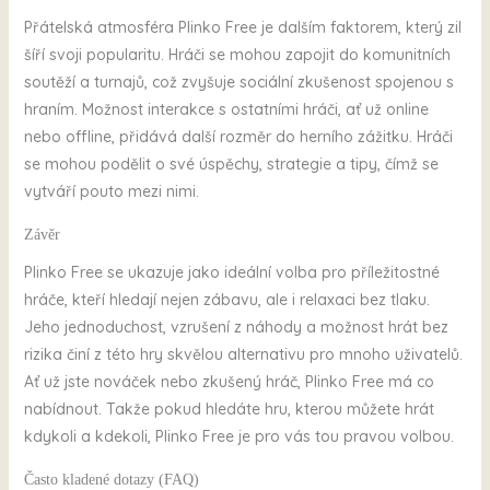
Přátelská atmosféra Plinko Free je dalším faktorem, který zil
šíří svoji popularitu. Hráči se mohou zapojit do komunitních
soutěží a turnajů, což zvyšuje sociální zkušenost spojenou s
hraním. Možnost interakce s ostatními hráči, ať už online
nebo offline, přidává další rozměr do herního zážitku. Hráči
se mohou podělit o své úspěchy, strategie a tipy, čímž se
vytváří pouto mezi nimi.
Závěr
Plinko Free se ukazuje jako ideální volba pro příležitostné
hráče, kteří hledají nejen zábavu, ale i relaxaci bez tlaku.
Jeho jednoduchost, vzrušení z náhody a možnost hrát bez
rizika činí z této hry skvělou alternativu pro mnoho uživatelů.
Ať už jste nováček nebo zkušený hráč, Plinko Free má co
nabídnout. Takže pokud hledáte hru, kterou můžete hrát
kdykoli a kdekoli, Plinko Free je pro vás tou pravou volbou.
Často kladené dotazy (FAQ)