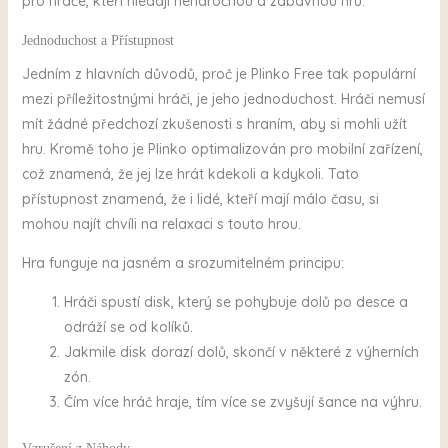
pro hráče, kteří hledají nenáročnou a zábavnou hru.
Jednoduchost a Přístupnost
Jedním z hlavních důvodů, proč je Plinko Free tak populární
mezi příležitostnými hráči, je jeho jednoduchost. Hráči nemusí
mít žádné předchozí zkušenosti s hraním, aby si mohli užít
hru. Kromě toho je Plinko optimalizován pro mobilní zařízení,
což znamená, že jej lze hrát kdekoli a kdykoli. Tato
přístupnost znamená, že i lidé, kteří mají málo času, si
mohou najít chvíli na relaxaci s touto hrou.
Hra funguje na jasném a srozumitelném principu:
Hráči spustí disk, který se pohybuje dolů po desce a
odráží se od kolíků.
Jakmile disk dorazí dolů, skončí v některé z výherních
zón.
Čím více hráč hraje, tím více se zvyšují šance na výhru.