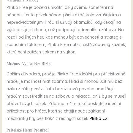
Vzrušení z Náhody
Plinko Free je docela unikátní díky svému zaměření na
náhodu. Tento prvek náhody činí každé kolo vzrušujícím a
nepředvídatelným. Hráči si užívají okamžiků, kdy čekají na
výsledek jejich hodu, což podporuje adrenalín a zábavu. Na
rozdíl od jiných her, kde mohou být dovednosti a strategie
zásadním faktorem, Plinko Free nabízí čistě zábavný zážitek,
který není zatížen tlakem na výkon.
Možnost Vyhrát Bez Rizika
Dalším důvodem, proč je Plinko Free ideální pro příležitostné
hráče, je možnost hrát zdarma. Hráči si mohou užít hru bez
rizika ztráty peněz. Tato bezriziková povaha umožňuje
hráčům soustředit se na zábavu a relaxaci, aniž by se museli
obávat svých sázek. Zdarma režim také poskytuje ideální
příležitost pro hráče, kteří se chtějí naučit základní
mechaniky hry bez tlaků z reálných sázek
Plinko CZ
.
Přátelské Herní Prostředí