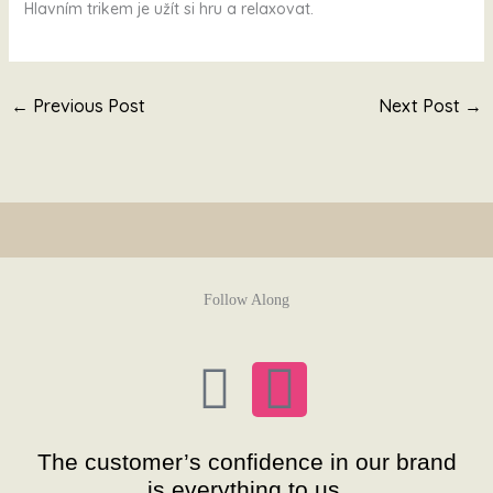
Hlavním trikem je užít si hru a relaxovat.
←
Previous Post
Next Post
→
Follow Along
F
I
a
n
The customer’s confidence in our brand
is everything to us.