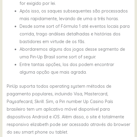
for exigido por lei.
Após isso, os saques subsequentes são processados
mais rapidamente, levando de uma a três horas.
Desde some sort of Fórmula 1 até eventos locais para
corrida, trago análises detalhadas e histórias dos
bastidores em virtude de os fãs.
Abordaremos alguns dos jogos desse segmento de
uma Pin-Up Brasil some sort of seguir.
Entre tantas opções, los dos podem encontrar
alguma opção que mais agrada.
PinUp suporta todos operating system métodos de
pagamento populares, incluindo Visa, Mastercard,
Paysafecard, Skrill. Sim, a Pin number Up Casino País
brasileiro tem um aplicativo móvel disponível para
dispositivos Android e iOS. Além disso, o site é totalmente
responsivo elizabeth pode ser acessado através do browser
do seu smart phone ou tablet.