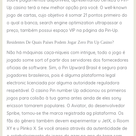
Up casino terá a new melhor opção pra você. O well-known
jogo de cartas, cujo objetivo é somar 21 pontos primeiro do
o qual a banca, search engine optimization ultrapassar o
preço, também possui espaço VIP na página da Pin-Up.
Residentes De Quais Países Podem Jogar Zero Pin Up Casino?
Não há máquinas caça-níqueis com intrigue, todo o jogo é
jogado some sort of partir dos servidores dos fornecedores
oficiais de software. Sim, o Pin Upward Brasil é seguro para
jogadores brasileiros, pois é alguma plataforma legal
electronic licenciada por alguma autoridade reguladora
respeitável. O casino Pin number Up adicionou os primeiros
jogos para colisão à tua gama antes ainda de eles sony
ericsson tornarem populares. O Aviator, do desenvolvedor
Spribe, tornou-se the marca registrada ag plataforma. Os
fãs do gênero também devem experimentar u JetX, o Room
XY e u Plinko X. Se você anseia através da autenticidade de