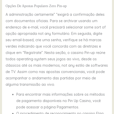
Opções De Apostas Populares Zero Pin-up
A administração certamente” “exigirá a confirmação deles
com documentos oficiais. Para se archivar usando um
endereço de e-mail, você precisará selecionar some sort of
opção apropriada not any formulário. Em seguida, digite
seu email-based, crie uma senha, verifique se há marcas
verdes indicando que você concorda com as diretrizes e
clique em “Registrate”. Nesta seção, o cassino Pin-up reúne
todos operating-system seus jogos ao vivo, desde os
clássicos até os mais modernos, not any estilo de softwares
de TV. Assim como nas apostas convencionais, você pode
acompanhar o andamento das partidas por meio de
alguma transmissão ao vivo.
Para encontrar mais informações sobre os métodos
de pagamento disponíveis no Pin Up Casino, você
pode acessar a página Pagamentos.
O procedimento de reconocimiento no cassino Flag