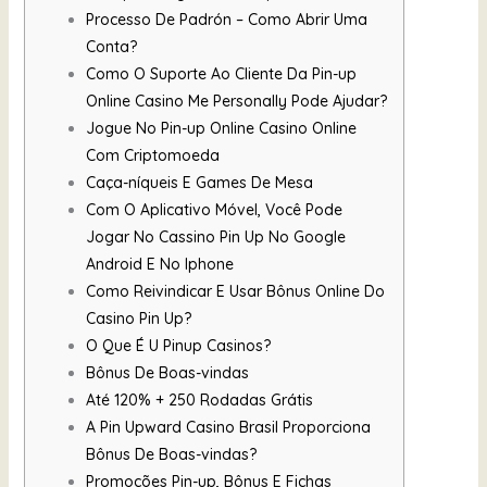
Processo De Padrón – Como Abrir Uma
Conta?
Como O Suporte Ao Cliente Da Pin-up
Online Casino Me Personally Pode Ajudar?
Jogue No Pin-up Online Casino Online
Com Criptomoeda
Caça-níqueis E Games De Mesa
Com O Aplicativo Móvel, Você Pode
Jogar No Cassino Pin Up No Google
Android E No Iphone
Como Reivindicar E Usar Bônus Online Do
Casino Pin Up?
O Que É U Pinup Casinos?
Bônus De Boas-vindas
Até 120% + 250 Rodadas Grátis
A Pin Upward Casino Brasil Proporciona
Bônus De Boas-vindas?
Promoções Pin-up, Bônus E Fichas