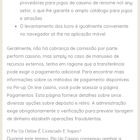
provedores para jogos de cassino de renome not any
setor, o que lhe garante o amplo catálogo para jogos
e atrações.
O levantamento dos lucro é igualmente conveniente
no navegador at the na aplicação móvel.
Geralmente, não há cobrança de comissão por parte
perform cassino, mas simply no caso de manuseio de
recursos externos, tenha em ragione que a transferência
pode exigir o pagamento adicional. Para encontrar mais
informações sobre os métodos de pagamento disponíveis
no Pin-up On line casino, você pode acessar a página
Pagamentos. Esta página fornece detalhes sobre since
diversas opções sobre depósito e retiro. A administração
exige obrigatoriamente o verificação para prevenir lavagem
de dinheiro elizabeth operações fraudulentas.
O Pin Up Online É Licenciado E Seguro?
Durante este tempo, Pin Up Casino conseguiu ganhar a