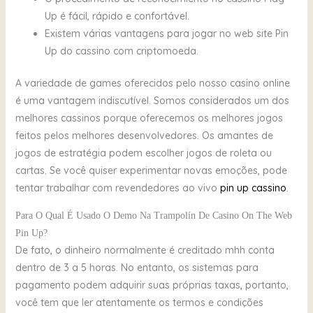
Up é fácil, rápido e confortável.
Existem várias vantagens para jogar no web site Pin
Up do cassino com criptomoeda.
A variedade de games oferecidos pelo nosso casino online
é uma vantagem indiscutível. Somos considerados um dos
melhores cassinos porque oferecemos os melhores jogos
feitos pelos melhores desenvolvedores. Os amantes de
jogos de estratégia podem escolher jogos de roleta ou
cartas. Se você quiser experimentar novas emoções, pode
tentar trabalhar com revendedores ao vivo
pin up cassino
.
Para O Qual É Usado O Demo Na Trampolín De Casino On The Web
Pin Up?
De fato, o dinheiro normalmente é creditado mhh conta
dentro de 3 a 5 horas. No entanto, os sistemas para
pagamento podem adquirir suas próprias taxas, portanto,
você tem que ler atentamente os termos e condições