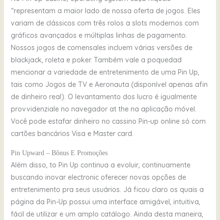
“representam a maior lado de nossa oferta de jogos. Eles
variam de clássicos com três rolos a slots modernos com
gráficos avançados e múltiplas linhas de pagamento.
Nossos jogos de comensales incluem várias versões de
blackjack, roleta e poker. Também vale a poquedad
mencionar a variedade de entretenimento de uma Pin Up,
tais como Jogos de TV e Aeronauta (disponível apenas afin
de dinheiro real). O levantamento dos lucro é igualmente
provvidenziale no navegador at the na aplicação móvel.
Você pode estafar dinheiro no cassino Pin-up online só com
cartões bancários Visa e Master card.
Pin Upward – Bônus E Promoções
Além disso, to Pin Up continua a evoluir, continuamente
buscando inovar electronic oferecer novas opções de
entretenimento pra seus usuários. Já ficou claro os quais a
página da Pin-Up possui uma interface amigável, intuitiva,
fácil de utilizar e um amplo catálogo. Ainda desta maneira,