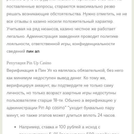
поставленные вопросы, стараются максимально резво
решать возникающие обстоятельства. Нужно отметить, не не
все отзывы о казино носили положительный характер.
Учитывая на ряд нюансов, казино честное же работает
легально. Администрация заведения проводит политике
лояльности, ответственной игры, конфиденциальности
сведений
пин ап
.
Репутация Pin Up Casino
Верификация в Пин Уп кз являлась обязательной, без него
как минимум недоступен вывод денег. Ко тому же,
верифицируя аккаунт, вы подтвердите не только саму
личность, но только возраст азартные игры недоступны
пользователям старше 18-ти. Обычно а верификацию у
администрации Pin Ap casino” “уходит буквально пару
минут, но также этапов может длиться вплоть 24 часов.
Например, ставка и 100 рублей а исход с