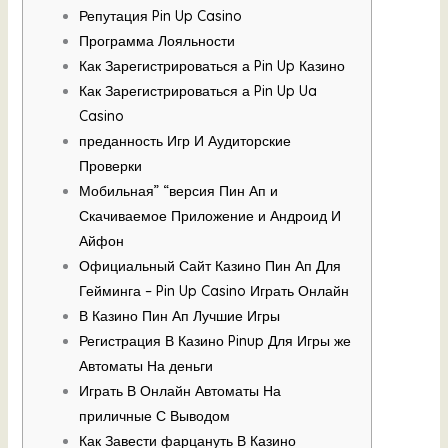
Репутация Pin Up Casino
Программа Лояльности
Как Зарегистрироваться а Pin Up Казино
Как Зарегистрироваться а Pin Up Ua
Casino
преданность Игр И Аудиторские
Проверки
Мобильная” “версия Пин Ап и
Скачиваемое Приложение и Андроид И
Айфон
Официальный Сайт Казино Пин Ап Для
Гейминга – Pin Up Casino Играть Онлайн
В Казино Пин Ап Лучшие Игры
Регистрация В Казино Pinup Для Игры же
Автоматы На деньги
Играть В Онлайн Автоматы На
приличные С Выводом
Как Завести фарцануть В Казино