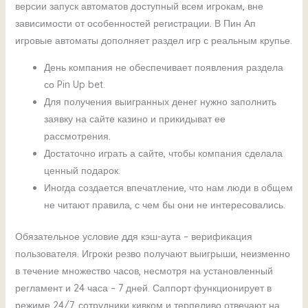
версии запуск автоматов доступный всем игрокам, вне
зависимости от особенностей регистрации. В Пин Ап
игровые автоматы дополняет раздел игр с реальным крупье.
День компания не обеспечивает появления раздела
со Pin Up bet.
Для получения выигранных денег нужно заполнить
заявку на сайте казино и прикидыват ее
рассмотрения.
Достаточно играть а сайте, чтобы компания сделала
ценный подарок.
Иногда создается впечатление, что нам люди в общем
не читают правила, с чем бы они не интересовались.
Обязательное условие ддя кэш-аута – верификация
пользователя. Игроки резво получают выигрыши, неизменно
в течение множество часов, несмотря на установленный
регламент и 24 часа – 7 дней. Саппорт функционирует в
режиме 24/7, сотрудники кивком и терпеливо отвечают на