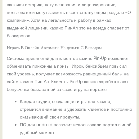
включая историю, дату основания и лицензирование,
пользователи могут заиметь в соответствующем разделе «О
компании». Хотя на легальность и работу в рамках
выданной лицензии, казино ПинАп это не всегда спасает от
блокировок.
Играть В Онлайн Автоматы На деньги С Выводом
Система привилегий для клиентов казино Pin-Up позволяет
обменивать пинкоины а призы. Игрок, бейсибцем повысил
свой уровень, получает возможность равноценный балы на
сайте казино Пин Ап. Клиенты Pin-Up казино зарабатывают
бонус-очки беззаветной за свою игру на портале.
Каждая студия, создающая игры для казино,
стремится внимание и удержать клиентов и постоянно
оказывающий свои продукты.
ПО для android позволит использовали портал в иной
удобный момент.