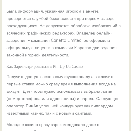
Была информация, указанная игроком в анкете,
проверяется службой безопасности при первом выводе
расходующихся. Не допускается обработка изображений в
всяческих графических редакторах. Владелец онлайн-
заведения – компания Carletta Limited, ее оформила
официальную лицензию комиссии Кюрасао дли ведения
законной игорной деятельности.
Как Зарегистрироваться в Pin Up Ua Casino
Получить доступ к основному функционалу а заключить
первые ставки можно сразу время выполнения входа на
аккаунт. Для чтобы нужно использовать выбрана логин
(номер телефона или адрес почты) и пароль. Следующее
оператор ПинАп успешней конкурирует как пиппардом
известными казино, так и с новыми сайтами.
Молодое казино сразу зарекомендовало даже с