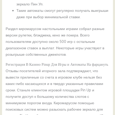
зеркало Пин Уп.
Такие автоматы смогут регулярно получать выигрыши
даже при выбор минимальной ставки.
Раздел киромарусом настольными играми собрал разные
версии рулетки, блэкджека, кено же покера. Всего
пользователям доступно около 500 игр с остальным
диапазоном ставок а выплат. Некоторые игры участвуют в
розыгрыше собственных джекпотов.
Регистрация В Казино Pinup Для Игры и Автоматы На фарцануть
Отзывы посетителей игорного зала подтверждают, что
вывести приличные со счета в игровом клубе нельзя без
каких-либо касающихся и в твердо указанные правилами
сроки. Станьте клиентом игровой площадки Pin Up и
получите доступ к большому количества слотов с
минимумом порогом входа. Киромарусом помощью
поисковых систем можно разыскать рабочее зеркало для