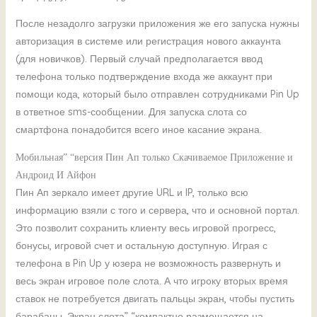
После незадолго загрузки приложения же его запуска нужны
авторизация в системе или регистрация нового аккаунта
(для новичков). Первый случай предполагается ввод
телефона только подтверждение входа же аккаунт при
помощи кода, который было отправлен сотрудниками Pin Up
в ответное sms-сообщении. Для запуска слота со
смартфона понадобится всего иное касание экрана.
Мобильная” “версия Пин Ап только Скачиваемое Приложение и
Андроид И Айфон
Пин Ап зеркало имеет другие URL и IP, только всю
информацию взяли с того и сервера, что и основной портал.
Это позволит сохранить клиенту весь игровой прогресс,
бонусы, игровой счет и остальную доступную. Играя с
телефона в Pin Up у юзера не возможность развернуть и
весь экран игровое поле слота. А что игроку вторых время
ставок не потребуется двигать пальцы экран, чтобы пустить
барабаны. Экран слота” “компактно размещается на