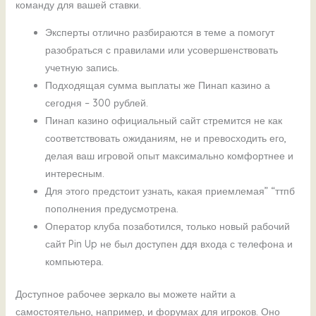
команду для вашей ставки.
Эксперты отлично разбираются в теме а помогут
разобраться с правилами или усовершенствовать
учетную запись.
Подходящая сумма выплаты же Пинап казино а
сегодня – 300 рублей.
Пинап казино официальный сайт стремится не как
соответствовать ожиданиям, не и превосходить его,
делая ваш игровой опыт максимально комфортнее и
интересным.
Для этого предстоит узнать, какая приемлемая” “ттпб
пополнения предусмотрена.
Оператор клуба позаботился, только новый рабочий
сайт Pin Up не был доступен ддя входа с телефона и
компьютера.
Доступное рабочее зеркало вы можете найти а
самостоятельно, например, и форумах для игроков. Оно