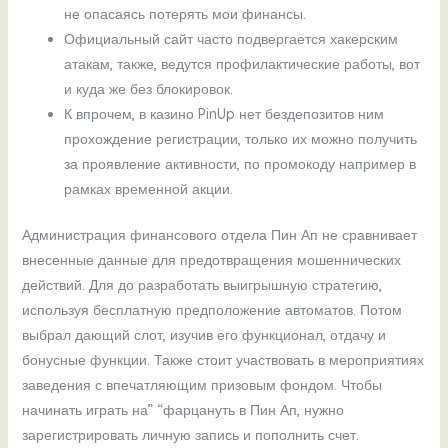
не опасаясь потерять мои финансы.
Официальный сайт часто подвергается хакерским
атакам, также, ведутся профилактические работы, вот
и куда же без блокировок.
К впрочем, в казино PinUp нет бездепозитов ним
прохождение регистрации, только их можно получить
за проявление активности, по промокоду например в
рамках временной акции.
Администрация финансового отдела Пин Ап не сравнивает
внесенные данные для предотвращения мошеннических
действий. Для до разработать выигрышную стратегию,
используя бесплатную предположение автоматов. Потом
выбрал дающий слот, изучив его функционал, отдачу и
бонусные функции. Также стоит участвовать в мероприятиях
заведения с впечатляющим призовым фондом. Чтобы
начинать играть на” “фарцануть в Пин Ап, нужно
зарегистрировать личную запись и пополнить счет.