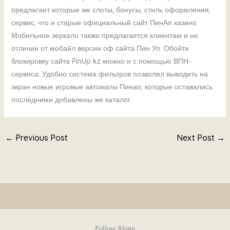
предлагает которые же слоты, бонусы, стиль оформления,
сервис, что и старые официальный сайт ПинАп казино.
Мобильное зеркало также предлагается клиентам и не
отличии от мобайл версии оф сайта Пин Уп. Обойти
блокировку сайта PinUp kz можно и с помощью ВПН-
сервиса. Удобно система фильтров позволял выводить на
экран новые игровые автоматы Пинап, которые оставались
последними добавлены же каталог.
←
Previous Post
Next Post
→
Follow Along