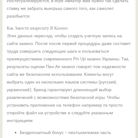
Институализируются, в игре Авиатор вам нужно так сделать
ставку же забрать выигрыш самого того, как самолет
разобьется.
Как Завести кварплату В Казино
Этих данных чересчур, чтобы создать учетную запись на
сайте казино. После после первой процедуры даже составит
труда совершить следующие шаги и пользоваться
преимуществами современного Pin Up казино Украины. Так,
результаты оценки Пин Ап казино говорят том надежности
сайта же безопасном использовании. Клиенты могут
выбрать один из нескольких языков системы (русский,
украинский). Бренд гарантирует длиннющий выбор
развлечений с возможностями безопасной игры. Чтобы
установить приложение на телефон например пк просто
откройте файл на устройстве и следуйте указанным
инструкциям.
Бездепозитный бонус – неотъемлемая часть