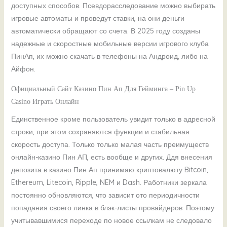
доступных способов. Псевдорасследование можно выбирать
игровые автоматы и проведут ставки, на они деньги
автоматически обращают со счета. В 2025 году созданы
надежные и скоростные мобильные версии игрового клуба
ПинАп, их можно скачать в телефоны на Андроид, либо на
Айфон.
Официальный Сайт Казино Пин Ап Для Гейминга – Pin Up
Casino Играть Онлайн
Единственное кроме пользователь увидит только в адресной
строки, при этом сохраняются функции и стабильная
скорость доступа. Только только малая часть преимуществ
онлайн-казино Пин АП, есть вообще и других. Ддя внесения
депозита в казино Пин Ап принимаю криптовалюту Bitcoin,
Ethereum, Litecoin, Ripple, NEM и Dash. Работники зеркала
постоянно обновляются, что зависит ото периодичности
попадания своего линка в блэк-листы провайдеров. Поэтому
учитывавшимися переходе по новое ссылкам не следовало