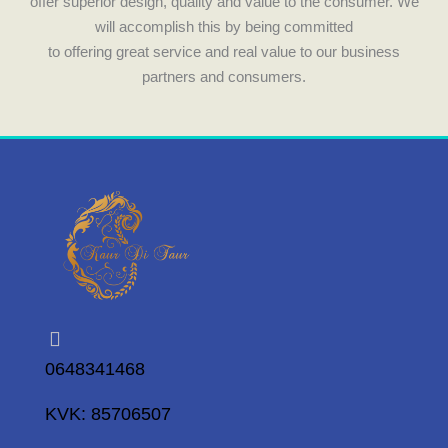
offer superior design, quality and value to the consumer. We
will accomplish this by being committed
to offering great service and real value to our business
partners and consumers.
0648341468
KVK: 85706507