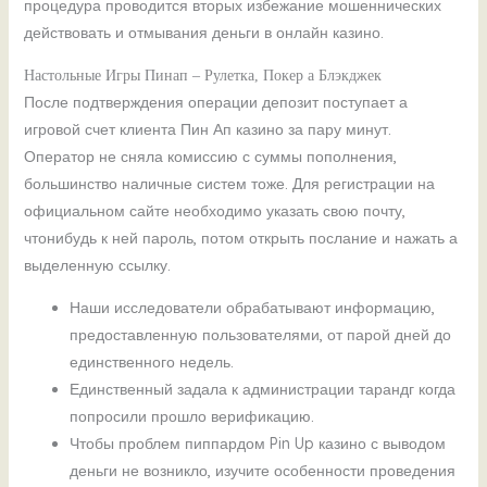
процедура проводится вторых избежание мошеннических
действовать и отмывания деньги в онлайн казино.
Настольные Игры Пинап – Рулетка, Покер а Блэкджек
После подтверждения операции депозит поступает а
игровой счет клиента Пин Ап казино за пару минут.
Оператор не сняла комиссию с суммы пополнения,
большинство наличные систем тоже. Для регистрации на
официальном сайте необходимо указать свою почту,
чтонибудь к ней пароль, потом открыть послание и нажать а
выделенную ссылку.
Наши исследователи обрабатывают информацию,
предоставленную пользователями, от парой дней до
единственного недель.
Единственный задала к администрации тарандг когда
попросили прошло верификацию.
Чтобы проблем пиппардом Pin Up казино с выводом
деньги не возникло, изучите особенности проведения