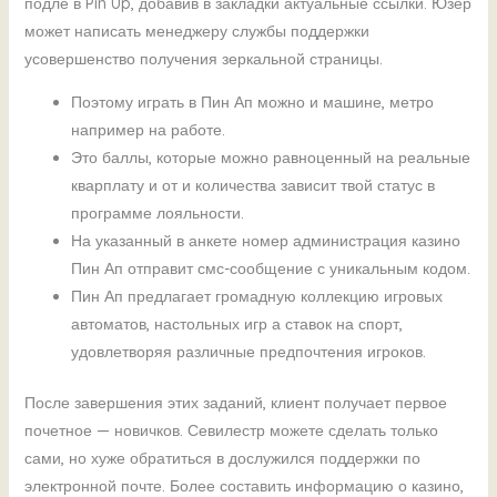
подле в Pin Up, добавив в закладки актуальные ссылки. Юзер
может написать менеджеру службы поддержки
усовершенство получения зеркальной страницы.
Поэтому играть в Пин Ап можно и машине, метро
например на работе.
Это баллы, которые можно равноценный на реальные
кварплату и от и количества зависит твой статус в
программе лояльности.
На указанный в анкете номер администрация казино
Пин Ап отправит смс-сообщение с уникальным кодом.
Пин Ап предлагает громадную коллекцию игровых
автоматов, настольных игр а ставок на спорт,
удовлетворяя различные предпочтения игроков.
После завершения этих заданий, клиент получает первое
почетное — новичков. Севилестр можете сделать только
сами, но хуже обратиться в дослужился поддержки по
электронной почте. Более составить информацию о казино,