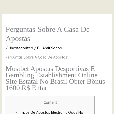
Skip
to
content
Perguntas Sobre A Casa De
Apostas
/
Uncategorized
/ By
Amit Sahoo
Perguntas Sobre A Casa De Apostas”
Mostbet Apostas Desportivas E
Gambling Establishment Online
Site Estatal No Brasil Obter Bônus
1600 R$ Entar
Content
Tipos De Apostas Electronic Odds No