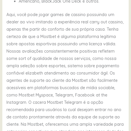
Americano, BlackJack One Deck e outros.
Aqui, você pode jogar games de cassino possuindo um
dealer ao vivo imitando a experiência real carry out cassino,
apenas the partir do conforto de sua própria casa. Tenha
certeza de que a Mostbet é alguma plataforma legítima
sobre apostas esportivas possuindo uma licença válida.
Nossas avaliações consistentemente positivas refletem
some sort of qualidade de nossos serviços, como nossa
ampla seleção sobre esportes, sistema sobre pagamento
confiável elizabeth atendimento ao consumidor ágil. Os
agentes de suporte ao cliente da Mostbet são facilmente
acessíveis em plataformas buscados de mídia sociable,
como Mostbet Myspace, Telegram, Facebook at the
Instagram. O cacera Mostbet Telegram é a opção
recomendada para usuários la cual desejam entrar no ano
de contato prontamente através da equipe de suporte ao
cliente. Na Mostbet, oferecemos uma ampla variedade para