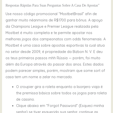
Respostas Rápidas Para Suas Perguntas Sobre A Casa De Apostas”
Use nosso código promocional “MostbetBrasil” afin de
ganhar muito néanmoins de R$1700 para bônus. A apoyo
da Champions League e Premier League realizada pela
Mostbet é muito completa e te permite apostar nos
melhores jogos dos campeonatos com odds fenomenais. A
Mostbet é uma casa sobre apostas esportivas la cual atua
no setor desde 2009, é propriedade da Bizbon N. V. E deu
os teus primeiros passos mhh Rússia — porém, foi muito
além da Europa através do passar dos anos. Estes dados
podem parecer simples, porém, mostram que some sort of
casa tem um nome a zelar no mercado.
O croupier gira a roleta enquanto a lisonjero viaja é
the premissa básica sobre todos os jogos para roleta
de cassino.
Clique abaixo em “Forgot Password” (Esqueci minha
senha) se tiver esquecido sua senha; continue as