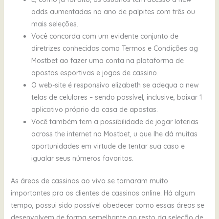
odds aumentadas no ano de palpites com três ou
mais seleções.
Você concorda com um evidente conjunto de
diretrizes conhecidas como Termos e Condições ag
Mostbet ao fazer uma conta na plataforma de
apostas esportivas e jogos de cassino.
O web-site é responsivo elizabeth se adequa a new
telas de celulares – sendo possível, inclusive, baixar 1
aplicativo próprio da casa de apostas.
Você também tem a possibilidade de jogar loterias
across the internet na Mostbet, u que lhe dá muitas
oportunidades em virtude de tentar sua caso e
igualar seus números favoritos.
As áreas de cassinos ao vivo se tornaram muito
importantes pra os clientes de cassinos online. Há algum
tempo, possui sido possível obedecer como essas áreas se
desenvolvem de forma semelhante ao resto da seleção de