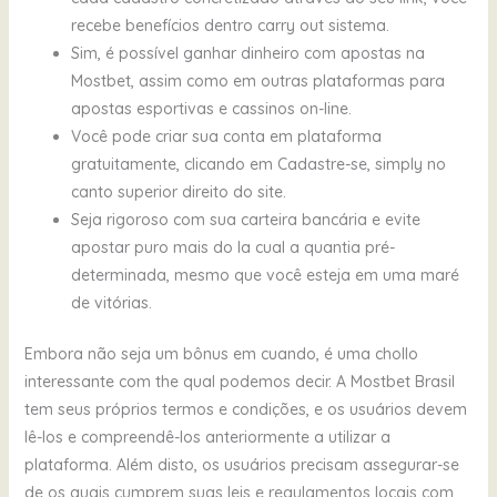
recebe benefícios dentro carry out sistema.
Sim, é possível ganhar dinheiro com apostas na
Mostbet, assim como em outras plataformas para
apostas esportivas e cassinos on-line.
Você pode criar sua conta em plataforma
gratuitamente, clicando em Cadastre-se, simply no
canto superior direito do site.
Seja rigoroso com sua carteira bancária e evite
apostar puro mais do la cual a quantia pré-
determinada, mesmo que você esteja em uma maré
de vitórias.
Embora não seja um bônus em cuando, é uma chollo
interessante com the qual podemos decir. A Mostbet Brasil
tem seus próprios termos e condições, e os usuários devem
lê-los e compreendê-los anteriormente a utilizar a
plataforma. Além disto, os usuários precisam assegurar-se
de os quais cumprem suas leis e regulamentos locais com