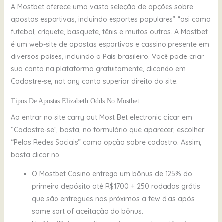
A Mostbet oferece uma vasta seleção de opções sobre
apostas esportivas, incluindo esportes populares” “asi como
futebol, críquete, basquete, tênis e muitos outros. A Mostbet
é um web-site de apostas esportivas e cassino presente em
diversos países, incluindo o País brasileiro. Você pode criar
sua conta na plataforma gratuitamente, clicando em
Cadastre-se, not any canto superior direito do site.
Tipos De Apostas Elizabeth Odds No Mostbet
Ao entrar no site carry out Most Bet electronic clicar em
“Cadastre-se”, basta, no formulário que aparecer, escolher
“Pelas Redes Sociais” como opção sobre cadastro. Assim,
basta clicar no
O Mostbet Casino entrega um bônus de 125% do
primeiro depósito até R$1700 + 250 rodadas grátis
que são entregues nos próximos a few dias após
some sort of aceitação do bônus.