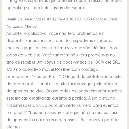
categorias esportivas que atendem aos interesses de todos
operating system entusiastas do esporte.
Bônus De Boas-vindas Para 125% Até R$1700 +250 Rodadas Grátis
No Casino Mostbet
Ao obter o aplicativo, você não terá problemas em
disponibilizar as mesmas apostas esportivas e jogar os
mesmos jogos de cassino uma vez que são idênticos aos
jogos do web site. Você também não terá problemas no
ano de receber um bônus de boas-vindas de 100% até BRL
1700 no aplicativo móvel Mostbet com o código
promocional “MostbetBrasil”. O layout da plataforma é feito
de forma profissional e é muito fácil navegar pela página
de apostas ao vivo. Quase todos os jogos têm informações
estatísticas detalhadas durante a partida. Além disto, há
transmissões ao vivo para um certo número para eventos,
o o qual é” “bastante louvável porque não há muitas casas
de apostas la cual oferecem transmissões ao vivo para teus
clientes.