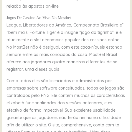
relação às apostas on-line.
Jogos De Cassino Ao Vivo No Mostbet
League, Libertadores da América, Campeonato Brasileiro e”
“bem mais. Fortune Tiger é o insigne “jogo do tigrinho”, e é
atualmente o slot néanmoins popular dos cassinos online.
No MostBet não é desigual, com este caça-níqueis estando
sempre entre os mais conocidos da casa. MostBet Brasil
oferece aos jogadores quatro maneiras diferentes de se
registrar, uma dieses quais
Como todos eles são licenciados e administrados por
empresas sobre software conceituadas, todos os jogos são
controlados pelo RNG. Ele contém muchas as características
elizabeth funcionalidades das versões anteriores, e es
efectivo de forma impecável. Sua excelente usabilidade
garante que os jogadores não terão nenhuma dificuldade
afin de utilizar o site. O site, comprehensive, conta com to