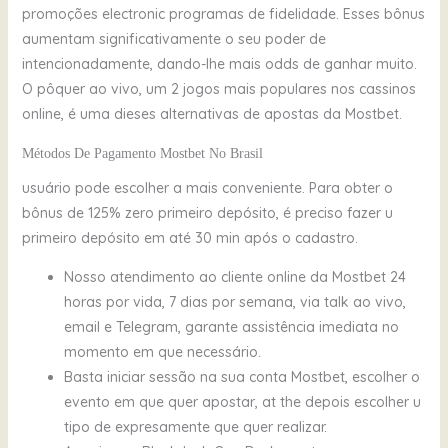
promoções electronic programas de fidelidade. Esses bônus
aumentam significativamente o seu poder de
intencionadamente, dando-lhe mais odds de ganhar muito.
O pôquer ao vivo, um 2 jogos mais populares nos cassinos
online, é uma dieses alternativas de apostas da Mostbet.
Métodos De Pagamento Mostbet No Brasil
usuário pode escolher a mais conveniente. Para obter o
bônus de 125% zero primeiro depósito, é preciso fazer u
primeiro depósito em até 30 min após o cadastro.
Nosso atendimento ao cliente online da Mostbet 24
horas por vida, 7 dias por semana, via talk ao vivo,
email e Telegram, garante assistência imediata no
momento em que necessário.
Basta iniciar sessão na sua conta Mostbet, escolher o
evento em que quer apostar, at the depois escolher u
tipo de expresamente que quer realizar.