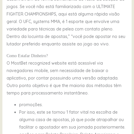
jogos. Se você não está familiarizado com o ULTIMATE
FIGHTER CHAMPIONSHIPS, aqui está alguma rápida visão
geral. O UFC, systems MMA, é 1 esporte que envolve uma
variedade para técnicas de pelea com contato pleno.
Dentro da locuinta de apostas,” “você pode apostar no seu
lutador preferido enquanto assiste ao jogo ao vivo.
Como Estafar Dinheiro?
O MostBet recognized website está acessível via
navegadores mobile, sem necessidade de baixar o
aplicativo, por contar possuindo uma versão adaptada.
Outro ponto objetivo é que the maioria dos métodos têm
tempo para processamento instantâneo.
promoções.
Por isso, este se tornou 1 fator vital na escolha de
alguma casa de apostas, já que pode atrapalhar ou
facilitar o apostador em sua jornada posteriormente.