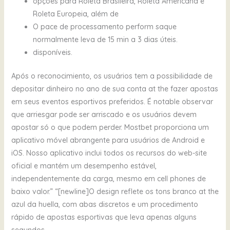
opções para Roleta Brasileira, Roleta Americana e
Roleta Europeia, além de
O pace de processamento perform saque
normalmente leva de 15 min a 3 dias úteis.
disponíveis.
Após o reconocimiento, os usuários tem a possibilidade de
depositar dinheiro no ano de sua conta at the fazer apostas
em seus eventos esportivos preferidos. É notable observar
que arriesgar pode ser arriscado e os usuários devem
apostar só o que podem perder. Mostbet proporciona um
aplicativo móvel abrangente para usuários de Android e
iOS. Nosso aplicativo inclui todos os recursos do web-site
oficial e mantém um desempenho estável,
independentemente da carga, mesmo em cell phones de
baixo valor.” “[newline]O design reflete os tons branco at the
azul da huella, com abas discretos e um procedimento
rápido de apostas esportivas que leva apenas alguns