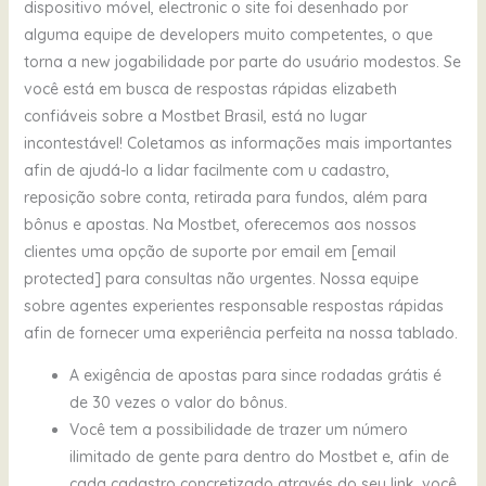
dispositivo móvel, electronic o site foi desenhado por
alguma equipe de developers muito competentes, o que
torna a new jogabilidade por parte do usuário modestos. Se
você está em busca de respostas rápidas elizabeth
confiáveis sobre a Mostbet Brasil, está no lugar
incontestável! Coletamos as informações mais importantes
afin de ajudá-lo a lidar facilmente com u cadastro,
reposição sobre conta, retirada para fundos, além para
bônus e apostas. Na Mostbet, oferecemos aos nossos
clientes uma opção de suporte por email em [email
protected] para consultas não urgentes. Nossa equipe
sobre agentes experientes responsable respostas rápidas
afin de fornecer uma experiência perfeita na nossa tablado.
A exigência de apostas para since rodadas grátis é
de 30 vezes o valor do bônus.
Você tem a possibilidade de trazer um número
ilimitado de gente para dentro do Mostbet e, afin de
cada cadastro concretizado através do seu link, você