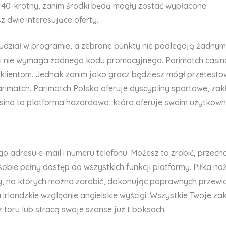
40-krotny, zanim środki będą mogły zostać wypłacone.
z dwie interesujące oferty.
ć udział w programie, a zebrane punkty nie podlegają żad
e i nie wymaga żadnego kodu promocyjnego. Parimatch casin
 klientom. Jednak zanim jako gracz będziesz mógł przetesto
Parimatch. Parimatch Polska oferuje dyscypliny sportowe, za
casino to platforma hazardowa, która oferuje swoim użytkow
go adresu e-mail i numeru telefonu. Możesz to zrobić, prze
obie pełny dostęp do wszystkich funkcji platformy. Piłka no
eczy, na których można zarobić, dokonując poprawnych przew
irlandzkie względnie angielskie wyścigi. Wszystkie Twoje za
toru lub stracą swoje szanse już t boksach.