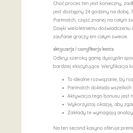
Choć proces ten jest konieczny, zadb
jest dostępny 24 godziny na dobę, 
Parimatch, część znanej na całym św
Dzięki wieloletniemu doświadczeniu
zaufanie graczy em całym świecie.
Aktywacja I Weryfikacja Konta
Odkryj szeroką gamę dyscyplin sport
bardziej ekscytujące. Weryfikacja 
To idealne rozwiązanie, by r
Parimatch dokłada wszelkich s
Aktywacja tego bonusu jest 
Wykorzystaj okazję, aby zgar
Zakłady te wymagają analizy
Na ten second kasyno oferuje prem