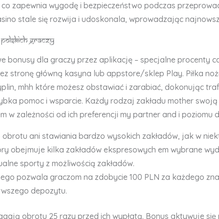
, co zapewnia wygodę i bezpieczeństwo podczas przeprowad
asino stale się rozwija i udoskonala, wprowadzając najnows
a Polskich Graczy
 bonusy dla graczy przez aplikację – specjalne procenty c
ez stronę główną kasyna lub appstore/sklep Play. Piłka noż
cyplin, mhh które możesz obstawiać i zarabiać, dokonując tr
ybka pomoc i wsparcie. Każdy rodzaj zakładu mother swoją c
 w zależności od ich preferencji my partner and i poziomu 
brotu ani stawiania bardzo wysokich zakładów, jak w niekt
tóry obejmuje kilka zakładów ekspresowych em wybrane wyd
tualne sporty z możliwością zakładów.
ego pozwala graczom na zdobycie 100 PLN za każdego znajo
erwszego depozytu.
ą obrotu 25 razy przed ich wypłatą. Bonus aktywuje się p