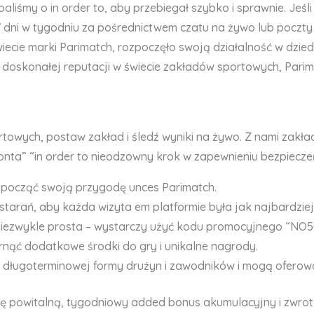
aliśmy o in order to, aby przebiegał szybko i sprawnie. Jeśl
7 dni w tygodniu za pośrednictwem czatu na żywo lub poczty 
iecie marki Parimatch, rozpoczęło swoją działalność w dzied
 i doskonałej reputacji w świecie zakładów sportowych, Pari
owych, postaw zakład i śledź wyniki na żywo. Z nami zakład
konta” “in order to nieodzowny krok w zapewnieniu bezpiecze
ozpocząć swoją przygodę unces Parimatch.
tarań, aby każda wizyta em platformie była jak najbardziej 
niezwykle prosta – wystarczy użyć kodu promocyjnego “NO
nąć dodatkowe środki do gry i unikalne nagrody.
 długoterminowej formy drużyn i zawodników i mogą oferowa
ię powitalną, tygodniowy added bonus akumulacyjny i zwrot