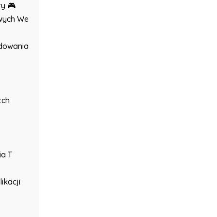
y 🎮
wych We
dowania
tch
ia T
ikacji