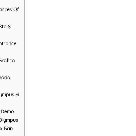
ances Of
tp Și
ntrance
rafică
modal
ympus Și
s Demo
 Olympus
x Bani