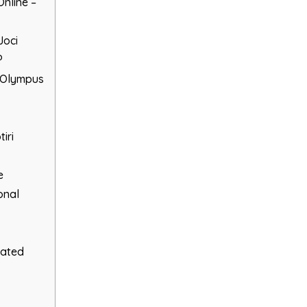
nline –
Joci
?
f Olympus
iri
e
onal
iated