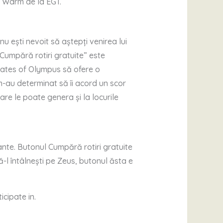
ng Warm de la EGT.
nu ești nevoit să aștepți venirea lui
Cumpără rotiri gratuite” este
 Gates of Olympus să ofere o
 m-au determinat să îi acord un scor
re le poate genera și la locurile
tante. Butonul Cumpără rotiri gratuite
-l întâlnești pe Zeus, butonul ăsta e
icipate in.