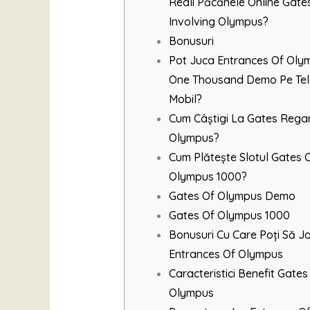
Reali Păcănele Online Gate
Involving Olympus?
Bonusuri
Pot Juca Entrances Of Oly
One Thousand Demo Pe Tel
Mobil?
Cum Câștigi La Gates Rega
Olympus?
Cum Plătește Slotul Gates 
Olympus 1000?
Gates Of Olympus Demo
Gates Of Olympus 1000
Bonusuri Cu Care Poți Să Jo
Entrances Of Olympus
Caracteristici Benefit Gates
Olympus