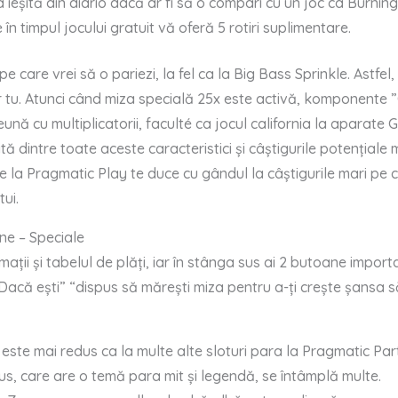
a ieșită din diario dacă ar fi să o compari cu un joc ca Burni
 în timpul jocului gratuit vă oferă 5 rotiri suplimentare.
 care vrei să o pariezi, la fel ca la Big Bass Sprinkle. Astfel, 
r tu. Atunci când miza specială 25x este activă, komponente ”
ună cu multiplicatorii, faculté ca jocul california la aparate
ă dintre toate aceste caracteristici și câștigurile potențiale
 la Pragmatic Play te duce cu gândul la câștigurile mari pe ca
ui.
ne – Speciale
mații și tabelul de plăți, iar în stânga sus ai 2 butoane impor
că ești” “dispus să mărești miza pentru a-ți crește șansa să
este mai redus ca la multe alte sloturi para la Pragmatic Part
s, care are o temă para mit și legendă, se întâmplă multe.