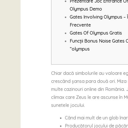
Prezentare Joc Entrance O
Olympus Demo
Gates Involving Olympus – Î
Frecvente
Gates Of Olympus Gratis
Funcții Bonus Noise Gates 
“olympus
Chiar dacă simbolurile au valoare eg
crescând șansa para două ori. Miza 
multe cazinouri online din România. 
climax care Zeus le are ascunse în M
sunetele jocului.
Când mai mult de un glob înarip
Producătorul jocului de păcă