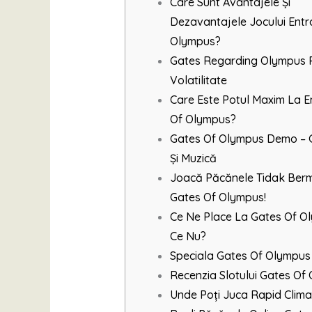
Care Sunt Avantajele Și
Dezavantajele Jocului Entr
Olympus?
Gates Regarding Olympus R
Volatilitate
Care Este Potul Maxim La E
Of Olympus?
Gates Of Olympus Demo – G
Și Muzică
Joacă Păcănele Tidak Ber
Gates Of Olympus!
Ce Ne Place La Gates Of Ol
Ce Nu?
Speciala Gates Of Olympu
Recenzia Slotului Gates Of
Unde Poți Juca Rapid Clima