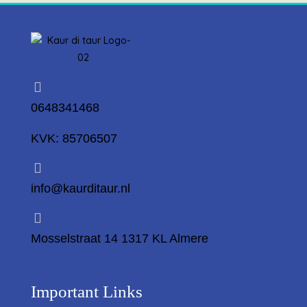
0648341468
KVK: 85706507
info@kaurditaur.nl
Mosselstraat 14 1317 KL Almere
Important Links