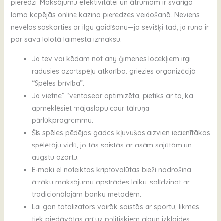
pieredzi. Maksājumu efektivitātei un ātrumam ir svarīga
loma kopējās online kazino pieredzes veidošanā. Neviens
nevēlas saskarties ar ilgu gaidīšanu—jo sevišķi tad, ja runa ir
par sava lolotā laimesta izmaksu.
Ja tev vai kādam not any ģimenes locekļiem irgi
radusies azartspēļu atkarība, griezies organizācijā
“Spēles brīvība”.
Ja vietne” “ventosear optimizēta, pietiks ar to, ka
apmeklēsiet mājaslapu caur tālruņa
pārlūkprogrammu.
Šīs spēles pēdējos gados kļuvušas aizvien iecienītākas
spēlētāju vidū, jo tās saistās ar asām sajūtām un
augstu azartu.
E-maki el noteiktas kriptovalūtas bieži nodrošina
ātrāku maksājumu apstrādes laiku, salīdzinot ar
tradicionālajām banku metodēm.
Lai gan totalizators vairāk saistās ar sportu, likmes
tiek piedāvātas arī uz politiskiem algun izklaides