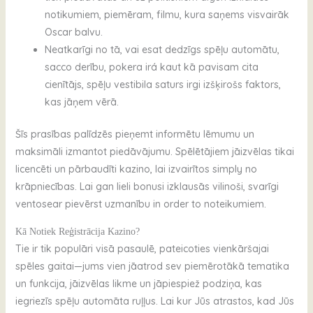
notikumiem, piemēram, filmu, kura saņems visvairāk
Oscar balvu.
Neatkarīgi no tā, vai esat dedzīgs spēļu automātu,
sacco derību, pokera irá kaut kā pavisam cita
cienītājs, spēļu vestibila saturs irgi izšķirošs faktors,
kas jāņem vērā.
Šīs prasības palīdzēs pieņemt informētu lēmumu un
maksimāli izmantot piedāvājumu. Spēlētājiem jāizvēlas tikai
licencēti un pārbaudīti kazino, lai izvairītos simply no
krāpniecības. Lai gan lieli bonusi izklausās vilinoši, svarīgi
ventosear pievērst uzmanību in order to noteikumiem.
Kā Notiek Reģistrācija Kazino?
Tie ir tik populāri visā pasaulē, pateicoties vienkāršajai
spēles gaitai—jums vien jāatrod sev piemērotākā tematika
un funkcija, jāizvēlas likme un jāpiespiež podziņa, kas
iegriezīs spēļu automāta ruļļus. Lai kur Jūs atrastos, kad Jūs