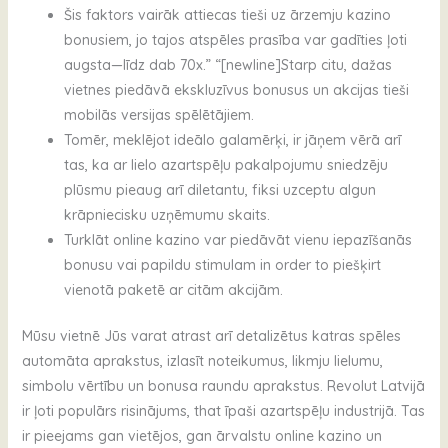
Šis faktors vairāk attiecas tieši uz ārzemju kazino
bonusiem, jo tajos atspēles prasība var gadīties ļoti
augsta—līdz dab 70x.” “[newline]Starp citu, dažas
vietnes piedāvā ekskluzīvus bonusus un akcijas tieši
mobilās versijas spēlētājiem.
Tomēr, meklējot ideālo galamērķi, ir jāņem vērā arī
tas, ka ar lielo azartspēļu pakalpojumu sniedzēju
plūsmu pieaug arī diletantu, fiksi uzceptu algun
krāpniecisku uzņēmumu skaits.
Turklāt online kazino var piedāvāt vienu iepazīšanās
bonusu vai papildu stimulam in order to piešķirt
vienotā paketē ar citām akcijām.
Mūsu vietnē Jūs varat atrast arī detalizētus katras spēles
automāta aprakstus, izlasīt noteikumus, likmju lielumu,
simbolu vērtību un bonusa raundu aprakstus. Revolut Latvijā
ir ļoti populārs risinājums, that īpaši azartspēļu industrijā. Tas
ir pieejams gan vietējos, gan ārvalstu online kazino un