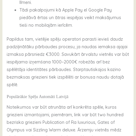
līmeni.
Tādi pakalpojumi kā Apple Pay el Google Pay
piedāvā ērtas un ātras iespējas veikt maksājumus
tieši no mobilajām ierīcēm.
Papildus tam, vietējie spēļu operatori parasti ievieš daudz
padziļinātāku pārbaudes procesu, ja naudas iemaksa ajajai
izmaksa pārsniedz €3000. Savukārt ārvalstu vietnēs var būt
iespējama izņemšana 1000–2000€ robežās arī bez
spēlētāja identitātes pārbaudes. Starptautiskajos kazino
bezmaksas griezieni tiek izspēlēti ar bonusa naudu dotajā
spēlē.
Populārākie Spēļu Automāti Latvijā
Noteikumos var būt atrunāta arī konkrēta spēle, kuros
griezieni izmantojami, piemēram, link var būt two hundred
bezriska griezieni Publication of Ra luxurious, Gates of
Olympus vai Sizzling Warm deluxe. Ārzemju vietnēs mēdz