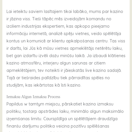
Lai ieteiktu saviem lasītajiem tikai labāko, mums par kazino
ir jāzina viss. Tieši tāpēc mēs izveidojām komandu no
izciliem industrijas ekspertiem, kas apkopo pieejamo
informāciju internetā, analizē spēļu vietnes, veido spēlētāja
kontus un komunicē ar klientu apkalpošanas centru. Tas viss
ir darīts, lai Jūs kā mūsu vietnes apmeklētājs netērētu laiku,
bet gan izdarītu izvēli dažu minūšu laikā. Ja izbaudi klātienes
kazino atmosfēru, interjeru algun sarunas ar citiem
apmeklētājiem, tev noteikti ir jāieskatās live kazino sadaļā.
Tajā ar tiešraides palīdzību tiek pārraidītas spēles no
studijām, kas iekārtotas kā īsti kazino.
Iemaksu Algun Izmaksu Process
Papildus w tamtym miejscu, pārskatiet kazino izmaksu
politiku, tostarp apstrādes laiku, minimālo algun maksimālo
izņemšanas limitu. Caurspīdīga un spēlētājiem draudzīga
finanšu darījumu politika veicina pozitīvu spēlēšanas