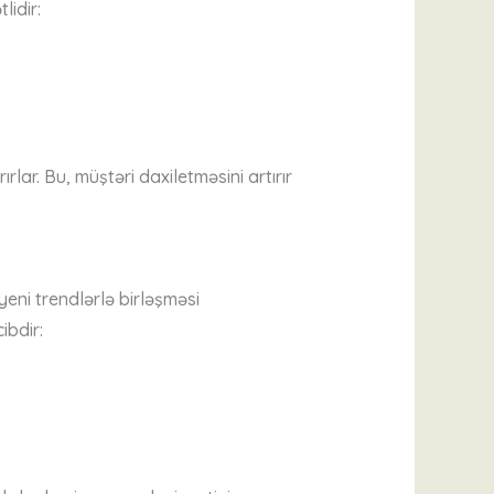
lidir:
lar. Bu, müştəri daxiletməsini artırır
eni trendlərlə birləşməsi
ibdir: