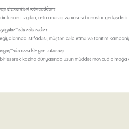
n-up elementləri mövcuddur?
larının cizgiləri, retro musiqi və xüsusi bonuslar yerləşdirilir.
tegiyalarında rolu nədir?
egiyalarında istifadəsi, müştəri cəlb etmə və tanıtım kampaniyala
 dünyasında necə bir yer tutacaq?
rlə birləşərək kazino dünyasında uzun müddət mövcud olmağ