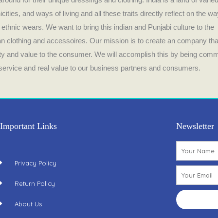
o
r
k
a
icities, and ways of living and all these traits directly reflect on the wa
m
r ethnic wears. We want to bring this indian and Punjabi culture to the
ian clothing and accessoires. Our mission is to create an company tha
lity and value to the consumer. We will accomplish this by being comm
t service and real value to our business partners and consumers.
Important Links
Newsletter
Name
Privacy Policy
Email
Return Policy
About Us