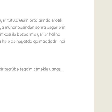
er tutub. Əsrin ortalarında erotik
dünya müharibəsindən sonra əsgərlərin
kası ilə bəzədilmiş yerlər halına
da hələ də həyatda qalmaqdadır. İndi
i bir təcrübə təqdim etməklə yanaşı,