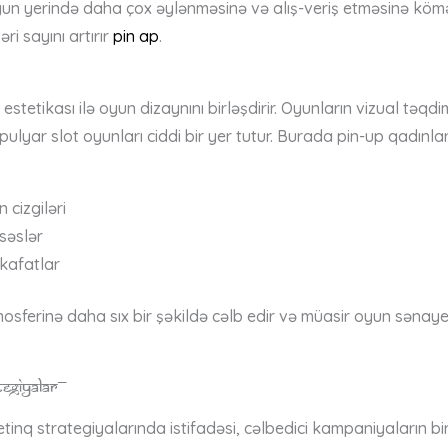
yun yerində daha çox əylənməsinə və alış-veriş etməsinə kömə
i sayını artırır
pin ap
.
stetikası ilə oyun dizaynını birləşdirir. Oyunların vizual təqdim
opulyar slot oyunları ciddi bir yer tutur. Burada pin-up qadın
 cizgiləri
səslər
kafatlar
osferinə daha sıx bir şəkildə cəlb edir və müasir oyun səna
tegiyaları
nq strategiyalarında istifadəsi, cəlbedici kampaniyaların bir 