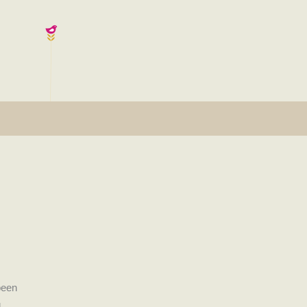
been
d