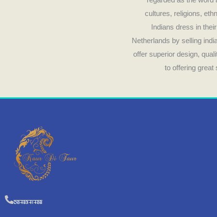
cultures, religions, ethn
Indians dress in thei
Netherlands by selling ind
offer superior design, qua
to offering grea
0648341468