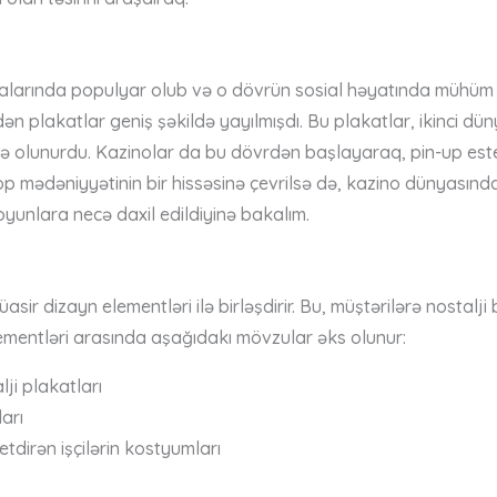
ortalarında populyar olub və o dövrün sosial həyatında mühüm y
 edən plakatlar geniş şəkildə yayılmışdı. Bu plakatlar, ikinci 
 olunurdu. Kazinolar da bu dövrdən başlayaraq, pin-up esteti
op mədəniyyətinin bir hissəsinə çevrilsə də, kazino dünyasın
 oyunlara necə daxil edildiyinə bakalım.
sir dizayn elementləri ilə birləşdirir. Bu, müştərilərə nostalj
elementləri arasında aşağıdakı mövzular əks olunur:
ji plakatları
arı
tdirən işçilərin kostyumları