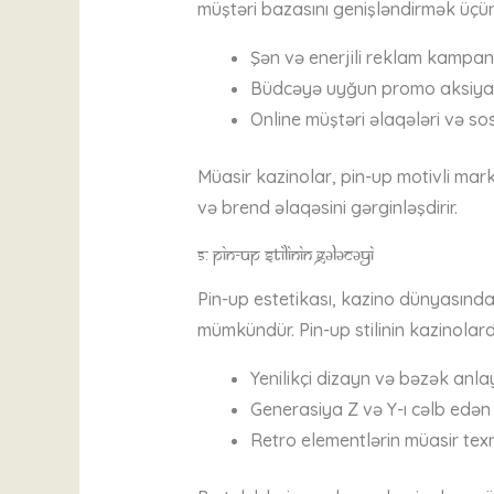
müştəri bazasını genişləndirmək üçün 
Şən və enerjili reklam kampan
Büdcəyə uyğun promo aksiya
Online müştəri əlaqələri və sos
Müasir kazinolar, pin-up motivli marke
və brend əlaqəsini gərginləşdirir.
5. Pin-up Stilinin Gələcəyi
Pin-up estetikası, kazino dünyasında
mümkündür. Pin-up stilinin kazinola
Yenilikçi dizayn və bəzək anlay
Generasiya Z və Y-ı cəlb edən
Retro elementlərin müasir texn