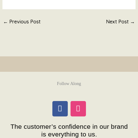
←
Previous Post
Next Post
→
Follow Along
F
I
a
n
c
s
The customer’s confidence in our brand
e
t
is everything to us.
b
a