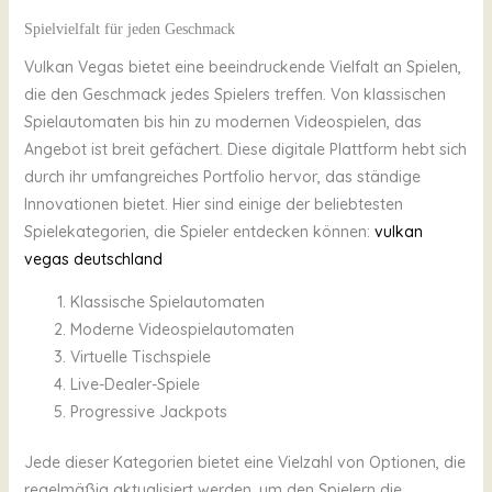
Spielvielfalt für jeden Geschmack
Vulkan Vegas bietet eine beeindruckende Vielfalt an Spielen,
die den Geschmack jedes Spielers treffen. Von klassischen
Spielautomaten bis hin zu modernen Videospielen, das
Angebot ist breit gefächert. Diese digitale Plattform hebt sich
durch ihr umfangreiches Portfolio hervor, das ständige
Innovationen bietet. Hier sind einige der beliebtesten
Spielekategorien, die Spieler entdecken können:
vulkan
vegas deutschland
Klassische Spielautomaten
Moderne Videospielautomaten
Virtuelle Tischspiele
Live-Dealer-Spiele
Progressive Jackpots
Jede dieser Kategorien bietet eine Vielzahl von Optionen, die
regelmäßig aktualisiert werden, um den Spielern die