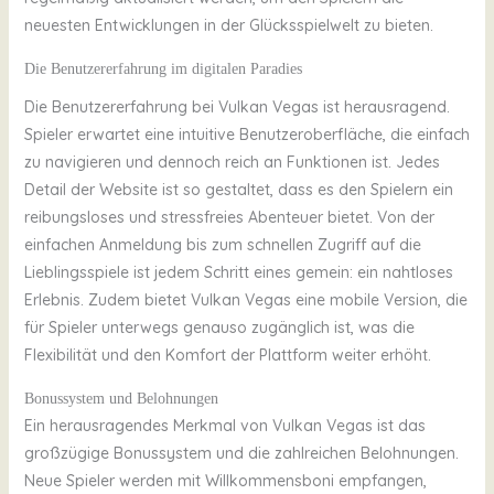
neuesten Entwicklungen in der Glücksspielwelt zu bieten.
Die Benutzererfahrung im digitalen Paradies
Die Benutzererfahrung bei Vulkan Vegas ist herausragend.
Spieler erwartet eine intuitive Benutzeroberfläche, die einfach
zu navigieren und dennoch reich an Funktionen ist. Jedes
Detail der Website ist so gestaltet, dass es den Spielern ein
reibungsloses und stressfreies Abenteuer bietet. Von der
einfachen Anmeldung bis zum schnellen Zugriff auf die
Lieblingsspiele ist jedem Schritt eines gemein: ein nahtloses
Erlebnis. Zudem bietet Vulkan Vegas eine mobile Version, die
für Spieler unterwegs genauso zugänglich ist, was die
Flexibilität und den Komfort der Plattform weiter erhöht.
Bonussystem und Belohnungen
Ein herausragendes Merkmal von Vulkan Vegas ist das
großzügige Bonussystem und die zahlreichen Belohnungen.
Neue Spieler werden mit Willkommensboni empfangen,