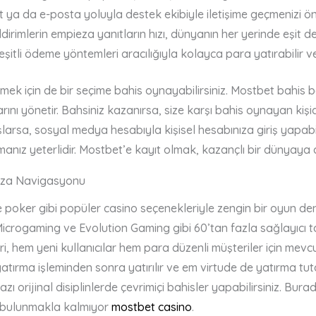
ya da e-posta yoluyla destek ekibiyle iletişime geçmenizi öne
dirimlerin empieza yanıtların hızı, dünyanın her yerinde eşit der
itli ödeme yöntemleri aracılığıyla kolayca para yatırabilir ve 
 için de bir seçime bahis oynayabilirsiniz. Mostbet bahis bo
larını yönetir. Bahsiniz kazanırsa, size karşı bahis oynayan kişi
şlarsa, sosyal medya hesabıyla kişisel hesabınıza giriş yapabil
anız yeterlidir. Mostbet’e kayıt olmak, kazançlı bir dünyaya a
ieza Navigasyonu
e poker gibi popüler casino seçenekleriyle zengin bir oyun de
icrogaming ve Evolution Gaming gibi 60’tan fazla sağlayıcı 
i, hem yeni kullanıcılar hem para düzenli müşteriler için mev
tırma işleminden sonra yatırılır ve em virtude de yatırma tut
ı orijinal disiplinlerde çevrimiçi bahisler yapabilirsiniz. Bu
r bulunmakla kalmıyor
mostbet casino
.