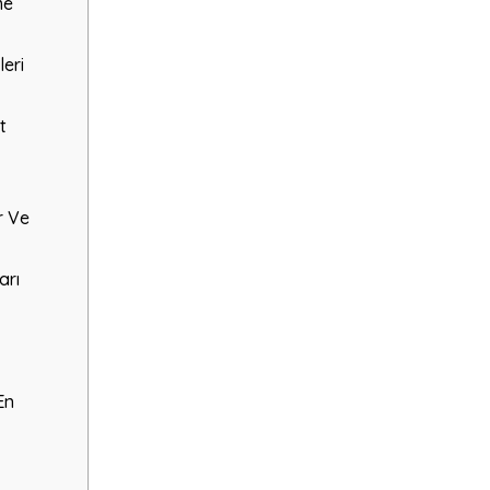
me
eri
t
r Ve
arı
En