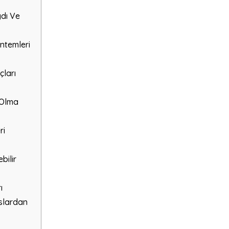
ydı Ve
ntemleri
çları
 Olma
ri
bilir
ı
slardan