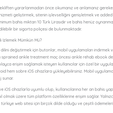
tekliften yararlanmadan önce okumanız ve anlamanız gereken
zmeti geliştirmek, sitenin işlevselliğini genişletmek ve added 
inimum bahis miktarı 10 Türk Lirasıdır ve bahis henüz oynanmam
lebilir bir sigorta poliçesi de bulunmaktadır.
nlı Izlemek Mümkün Mü?
ilini değiştirmek için butonlar, mobil uygulamaları indirmek v
za sprained ankle treatment maç öncesi ankle rehab ebook de 
layca erişim sağlamak isteyen kullanıcılar için özel bir uygu
hem sobre iOS cihazlara yükleyebilirsiniz. Mobil uygulama, kul
j sunar.
e iOS cihazlarla uyumlu olup, kullanıcılarına her an bahis 
l olmak üzere tüm platform özelliklerine erişim sağlar. Yalnızc
ürkiye web sitesi için birçok dilde olduğu ve çeşitli ödemeleri