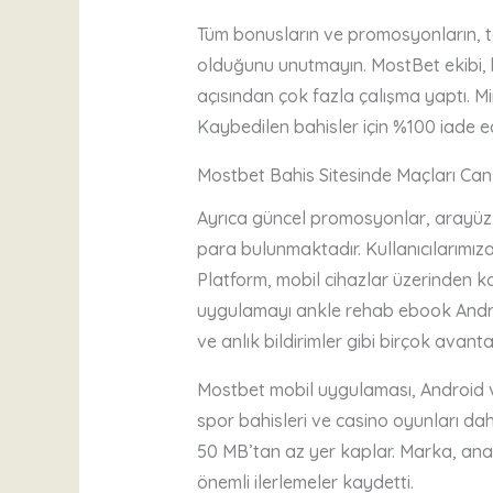
Tüm bonusların ve promosyonların, 
olduğunu unutmayın. MostBet ekibi, hi
açısından çok fazla çalışma yaptı. M
Kaybedilen bahisler için %100 iade edi
Mostbet Bahis Sitesinde Maçları Ca
Ayrıca güncel promosyonlar, arayüz d
para bulunmaktadır. Kullanıcılarımı
Platform, mobil cihazlar üzerinden ko
uygulamayı ankle rehab ebook Android 
ve anlık bildirimler gibi birçok avanta
Mostbet mobil uygulaması, Android v
spor bahisleri ve casino oyunları dahi
50 MB’tan az yer kaplar. Marka, ana t
önemli ilerlemeler kaydetti.