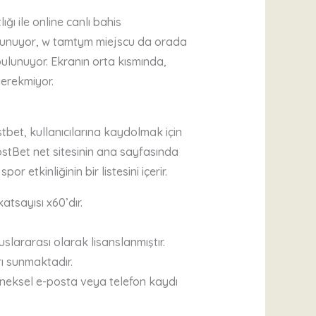
ı ile online canlı bahis
 bulunuyor, w tamtym miejscu da orada
ulunuyor. Ekranın orta kısmında,
gerekmiyor.
stbet, kullanıcılarına kaydolmak için
ostBet net sitesinin ana sayfasında
etkinliğinin bir listesini içerir.
tsayısı x60’dır.
slararası olarak lisanslanmıştır.
ı sunmaktadır.
leneksel e-posta veya telefon kaydı