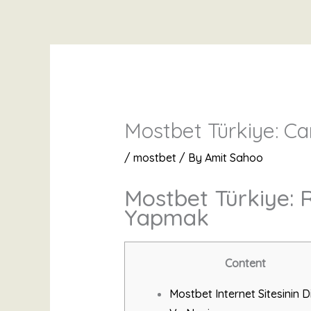
Skip
to
content
Mostbet Türkiye: Can
/
mostbet
/ By
Amit Sahoo
Mostbet Türkiye: 
Yapmak
Content
Mostbet Internet Sitesinin D