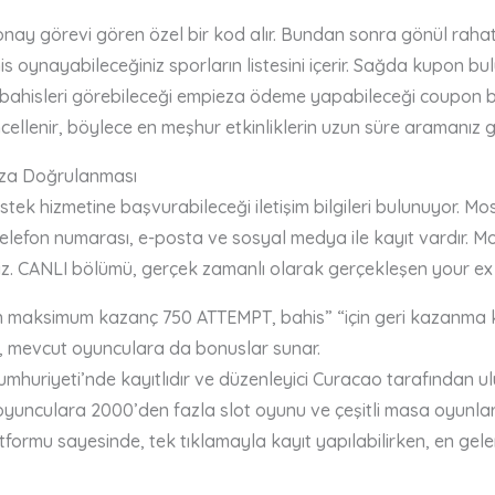
nay görevi gören özel bir kod alır. Bundan sonra gönül rahatlığ
ahis oynayabileceğiniz sporların listesini içerir. Sağda kupon
n bahisleri görebileceği empieza ödeme yapabileceği coupon b
ellenir, böylece en meşhur etkinliklerin uzun süre aramanız 
ieza Doğrulanması
estek hizmetine başvurabileceği iletişim bilgileri bulunuyor. Mo
 telefon numarası, e-posta ve sosyal medya ile kayıt vardır. M
 CANLI bölümü, gerçek zamanlı olarak gerçekleşen your ex spor 
n maksimum kazanç 750 ATTEMPT, bahis” “için geri kazanma ka
o, mevcut oyunculara da bonuslar sunar.
mhuriyeti’nde kayıtlıdır ve düzenleyici Curacao tarafından ulu
oyunculara 2000’den fazla slot oyunu ve çeşitli masa oyunlar
platformu sayesinde, tek tıklamayla kayıt yapılabilirken, en ge