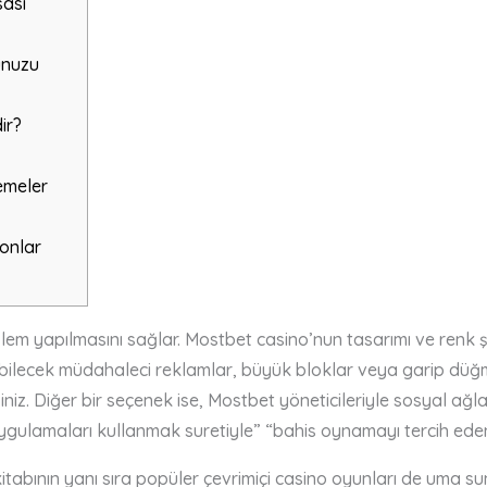
sası
unuzu
ir?
emeler
onlar
işlem yapılmasını sağlar. Mostbet casino’nun tasarımı ve renk
ırabilecek müdahaleci reklamlar, büyük bloklar veya garip dü
siniz. Diğer bir seçenek ise, Mostbet yöneticileriyle sosyal a
 uygulamaları kullanmak suretiyle” “bahis oynamayı tercih edenle
abının yanı sıra popüler çevrimiçi casino oyunları de uma su