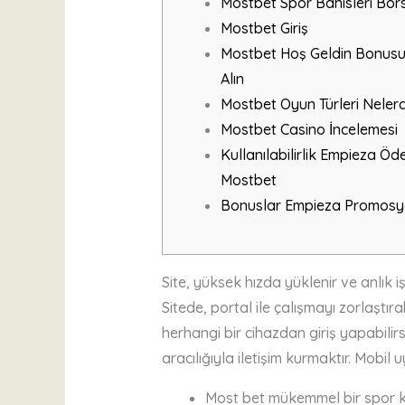
Mostbet Spor Bahisleri Bor
Mostbet Giriş
Mostbet Hoş Geldin Bonus
Alın
Mostbet Oyun Türleri Nelerd
Mostbet Casino İncelemesi
Kullanılabilirlik Empieza Öd
Mostbet
Bonuslar Empieza Promosy
Site, yüksek hızda yüklenir ve anlık 
Sitede, portal ile çalışmayı zorlaşt
herhangi bir cihazdan giriş yapabilir
aracılığıyla iletişim kurmaktır. Mobil
Most bet mükemmel bir spor kit