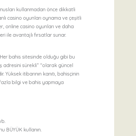
onusları kullanmadan önce dikkatli
canlı casino oyunları oynama ve çeşitli
er, online casino oyunları ve daha
i ile avantajlı fırsatlar sunar.
Her bahis sitesinde olduğu gibi bu
iş adresini sürekli” “olarak güncel
 Yüksek itibarının kanıtı, bahisçinin
a fazla bilgi ve bahis yapmaya
vb.
nu BÜYÜK kullanın.