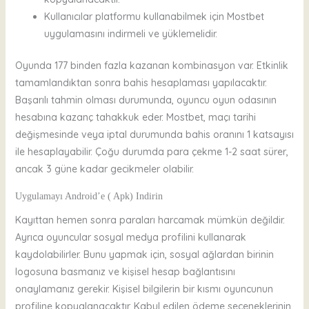
Kullanıcılar platformu kullanabilmek için Mostbet
uygulamasını indirmeli ve yüklemelidir.
Oyunda 177 binden fazla kazanan kombinasyon var. Etkinlik
tamamlandıktan sonra bahis hesaplaması yapılacaktır.
Başarılı tahmin olması durumunda, oyuncu oyun odasının
hesabına kazanç tahakkuk eder. Mostbet, maçı tarihi
değişmesinde veya iptal durumunda bahis oranını 1 katsayısı
ile hesaplayabilir. Çoğu durumda para çekme 1-2 saat sürer,
ancak 3 güne kadar gecikmeler olabilir.
Uygulamayı Android’e ( Apk) Indirin
Kayıttan hemen sonra paraları harcamak mümkün değildir.
Ayrıca oyuncular sosyal medya profilini kullanarak
kaydolabilirler. Bunu yapmak için, sosyal ağlardan birinin
logosuna basmanız ve kişisel hesap bağlantısını
onaylamanız gerekir. Kişisel bilgilerin bir kısmı oyuncunun
profiline kopyalanacaktır. Kabul edilen ödeme seçeneklerinin