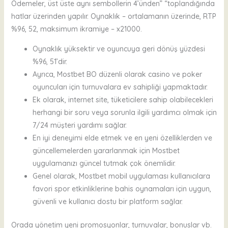
Ödemeler, üst üste aynı sembollerin 4’ünden” “toplandığında
hatlar üzerinden yapılır. Oynaklık – ortalamanın üzerinde, RTP
%96, 52, maksimum ikramiye – x21000.
Oynaklık yüksektir ve oyuncuya geri dönüş yüzdesi
%96, 51’dir.
Ayrıca, Mostbet BO düzenli olarak casino ve poker
oyuncuları için turnuvalara ev sahipliği yapmaktadır.
Ek olarak, internet site, tüketicilere sahip olabilecekleri
herhangi bir soru veya sorunla ilgili yardımcı olmak için
7/24 müşteri yardımı sağlar.
En iyi deneyimi elde etmek ve en yeni özelliklerden ve
güncellemelerden yararlanmak için Mostbet
uygulamanızı güncel tutmak çok önemlidir.
Genel olarak, Mostbet mobil uygulaması kullanıcılara
favori spor etkinliklerine bahis oynamaları için uygun,
güvenli ve kullanıcı dostu bir platform sağlar.
Orada yönetim yeni promosyonlar, turnuvalar, bonuslar vb.