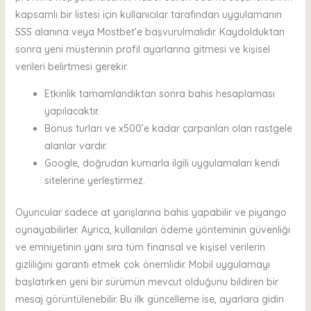
kapsamlı bir listesi için kullanıcılar tarafından uygulamanın
SSS alanına veya Mostbet’e başvurulmalıdır. Kaydolduktan
sonra yeni müşterinin profil ayarlarına gitmesi ve kişisel
verileri belirtmesi gerekir.
Etkinlik tamamlandıktan sonra bahis hesaplaması
yapılacaktır.
Bonus turları ve x500’e kadar çarpanları olan rastgele
alanlar vardır.
Google, doğrudan kumarla ilgili uygulamaları kendi
sitelerine yerleştirmez.
Oyuncular sadece at yarışlarına bahis yapabilir ve piyango
oynayabilirler. Ayrıca, kullanılan ödeme yönteminin güvenliği
ve emniyetinin yanı sıra tüm finansal ve kişisel verilerin
gizliliğini garanti etmek çok önemlidir. Mobil uygulamayı
başlatırken yeni bir sürümün mevcut olduğunu bildiren bir
mesaj görüntülenebilir. Bu ilk güncelleme ise, ayarlara gidin