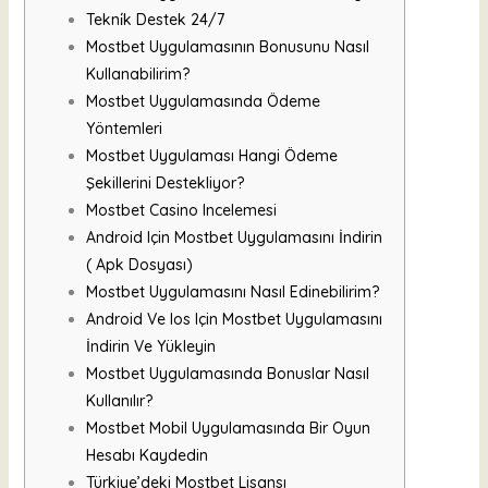
Tekni̇k Destek 24/7
Mostbet Uygulamasının Bonusunu Nasıl
Kullanabilirim?
Mostbet Uygulamasında Ödeme
Yöntemleri
Mostbet Uygulaması Hangi Ödeme
Şekillerini Destekliyor?
Mostbet Casino Incelemesi
Android Için Mostbet Uygulamasını İndirin
( Apk Dosyası)
Mostbet Uygulamasını Nasıl Edinebilirim?
Android Ve Ios Için Mostbet Uygulamasını
İndirin Ve Yükleyin
Mostbet Uygulamasında Bonuslar Nasıl
Kullanılır?
Mostbet Mobil Uygulamasında Bir Oyun
Hesabı Kaydedin
Türkiye’deki Mostbet Lisansı