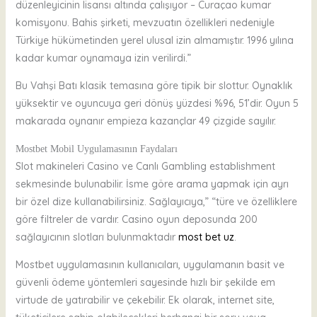
düzenleyicinin lisansı altında çalışıyor – Curaçao kumar
komisyonu. Bahis şirketi, mevzuatın özellikleri nedeniyle
Türkiye hükümetinden yerel ulusal izin almamıştır. 1996 yılına
kadar kumar oynamaya izin verilirdi.”
Bu Vahşi Batı klasik temasına göre tipik bir slottur. Oynaklık
yüksektir ve oyuncuya geri dönüş yüzdesi %96, 51’dir. Oyun 5
makarada oynanır empieza kazançlar 49 çizgide sayılır.
Mostbet Mobil Uygulamasının Faydaları
Slot makineleri Casino ve Canlı Gambling establishment
sekmesinde bulunabilir. İsme göre arama yapmak için ayrı
bir özel dize kullanabilirsiniz. Sağlayıcıya,” “türe ve özelliklere
göre filtreler de vardır. Casino oyun deposunda 200
sağlayıcının slotları bulunmaktadır
most bet uz
.
Mostbet uygulamasının kullanıcıları, uygulamanın basit ve
güvenli ödeme yöntemleri sayesinde hızlı bir şekilde em
virtude de yatırabilir ve çekebilir. Ek olarak, internet site,