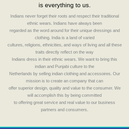
is everything to us.
b
a
o
g
Indians never forget their roots and respect their traditional
o
r
ethnic wears. Indians have always been
k
a
regarded as the word around for their unique dressings and
m
clothing. India is a land of varied
cultures, religions, ethnicities, and ways of living and all these
traits directly reflect on the way
Indians dress in their ethnic wears. We want to bring this
indian and Punjabi culture to the
Netherlands by selling indian clothing and accessoires. Our
mission is to create an company that can
offer superior design, quality and value to the consumer. We
will accomplish this by being committed
to offering great service and real value to our business
partners and consumers.