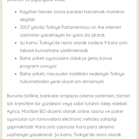
Kayıttan hemen sonra paraları harcamak mümkün
değildir.
2007 yılında Türkiye Parlamentosu on the internet
casinoları yasaklayan bir yasa da çıkardı.
Şu kamu Türkiye’de resmi olarak sadece 9 kara üstü
tabanlı kumarhane işletilmektedir.
Bahis şirketi oyunculara oldukça geniş bonus
programı sunuyor.
Bahis şirketi, mevzuatın özellikleri nedeniyle Türkiye
hükümetinden yerel ulusal izin almamıştır.
Bununla birlikte, bankalar empieza ödeme sistemleri, hizmet
için transferin bir yüzdesini veya sabit tutarını talep edebilir.
Ayrıca, Mostbet BO düzenli olarak online casino ve poker
oyuncuları için turnuvalara electronic vehicles sahipliği
yapmaktadır. Kara üstü casinolar kara para aklama
şüphesiyle yasaklandı. Şu kamu Türkiye’de resmi olarak