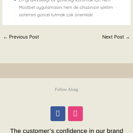
En iyi işlevselliği ve güvenliği korumak için hem
Mostbet uygulamasını hem de cihazınızın işletim
sistemini güncel tutmak çok önemlidir.
←
Previous Post
Next Post
→
Follow Along
F
I
a
n
c
s
The customer’s confidence in our brand
e
t