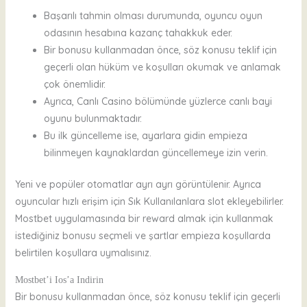
Başarılı tahmin olması durumunda, oyuncu oyun
odasının hesabına kazanç tahakkuk eder.
Bir bonusu kullanmadan önce, söz konusu teklif için
geçerli olan hüküm ve koşulları okumak ve anlamak
çok önemlidir.
Ayrıca, Canlı Casino bölümünde yüzlerce canlı bayi
oyunu bulunmaktadır.
Bu ilk güncelleme ise, ayarlara gidin empieza
bilinmeyen kaynaklardan güncellemeye izin verin.
Yeni ve popüler otomatlar ayrı ayrı görüntülenir. Ayrıca
oyuncular hızlı erişim için Sık Kullanılanlara slot ekleyebilirler.
Mostbet uygulamasında bir reward almak için kullanmak
istediğiniz bonusu seçmeli ve şartlar empieza koşullarda
belirtilen koşullara uymalısınız.
Mostbet’i Ios’a Indirin
Bir bonusu kullanmadan önce, söz konusu teklif için geçerli