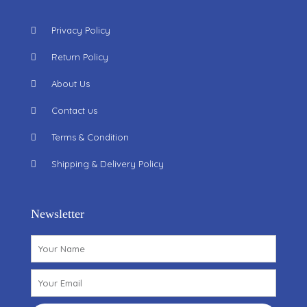
Privacy Policy
Return Policy
About Us
Contact us
Terms & Condition
Shipping & Delivery Policy
Newsletter
Name
Email