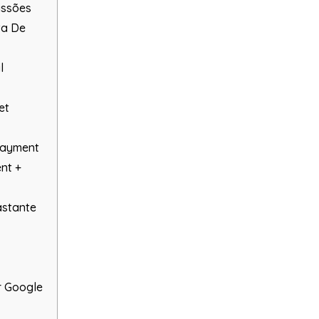
issões
ta De
l
et
payment
nt +
astante
r Google