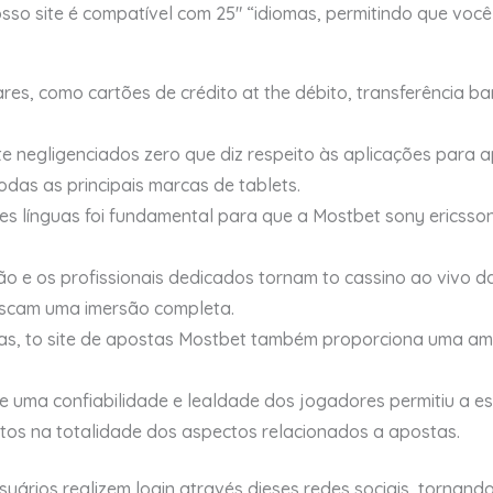
so site é compatível com 25″ “idiomas, permitindo que você
es, como cartões de crédito at the débito, transferência ban
e negligenciados zero que diz respeito às aplicações para a
odas as principais marcas de tablets.
es línguas foi fundamental para que a Mostbet sony ericsson
ção e os profissionais dedicados tornam to cassino ao vivo
uscam uma imersão completa.
vas, to site de apostas Mostbet também proporciona uma am
 uma confiabilidade e lealdade dos jogadores permitiu a e
ntos na totalidade dos aspectos relacionados a apostas.
ários realizem login através dieses redes sociais, tornando