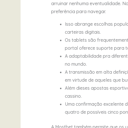
arruinar nenhuma eventualidade. Nos
preferência para navegar.
Isso abrange escolhas popular
carteiras digitais.
Os tablets são frequentement
portal oferece suporte para t
A adaptabilidade pra diferent
no mundo.
A transmissão em alta defini
em virtude de aqueles que b
Além dieses apostas esporti
cassino.
Uma confirmação excelente de
quatro de possíveis cinco po
A Mostbet também permite que os usu