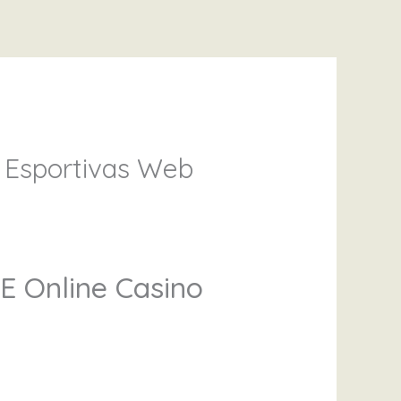
s Esportivas Web
E Online Casino