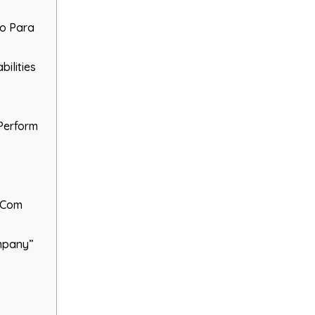
o Para
ilities
 Perform
 Com
mpany”