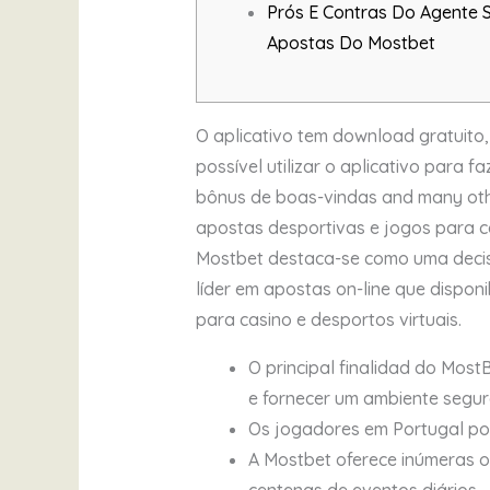
Prós E Contras Do Agente 
Apostas Do Mostbet
O aplicativo tem download gratuito, e
possível utilizar o aplicativo para
bônus de boas-vindas and many oth
apostas desportivas e jogos para c
Mostbet destaca-se como uma decis
líder em apostas on-line que dispo
para casino e desportos virtuais.
O principal finalidad do Most
e fornecer um ambiente segur
Os jogadores em Portugal pod
A Mostbet oferece inúmeras 
centenas de eventos diários.