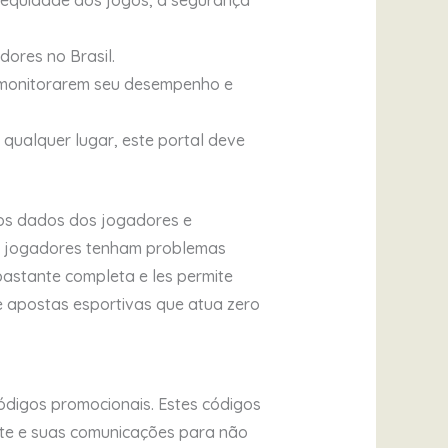
ores no Brasil.
e monitorarem seu desempenho e
qualquer lugar, este portal deve
 os dados dos jogadores e
s jogadores tenham problemas
astante completa e les permite
 apostas esportivas que atua zero
ódigos promocionais. Estes códigos
site e suas comunicações para não