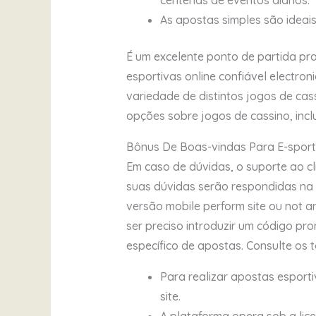
As apostas simples são ideais
É um excelente ponto de partida pra
esportivas online confiável electro
variedade de distintos jogos de cass
opções sobre jogos de cassino, incl
Bônus De Boas-vindas Para E-sport
Em caso de dúvidas, o suporte ao cl
suas dúvidas serão respondidas na 
versão mobile perform site ou not a
ser preciso introduzir um código pr
específico de apostas. Consulte os
Para realizar apostas esporti
site.
A plataforma opera sob a lic