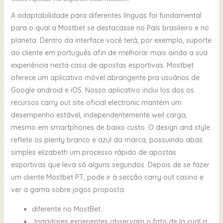
A adaptabilidade para diferentes línguas foi fundamental
para o qual a Mostbet se destacasse no País brasileiro e no
planeta. Dentro da interface você terá, por exemplo, suporte
ao cliente em português afin de melhorar mais ainda a sua
experiência nesta casa de apostas esportivas. Mostbet
oferece um aplicativo móvel abrangente pra usuários de
Google android e iOS. Nosso aplicativo inclui los dos os
recursos carry out site oficial electronic mantém um
desempenho estável, independentemente weil carga,
mesmo em smartphones de baixo custo. O design and style
reflete os plenty branco e azul da marca, possuindo abas
simples elizabeth um processo rápido de apostas
esportivas que leva só alguns segundos. Depois de se fazer
um cliente Mostbet PT, pode ir à secção carry out casino e
ver a gama sobre jogos proposta.
diferente no MostBet.
Jogadores experientes observam o fato de la cual a