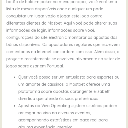
botão de holdem poker no menu principal, você verá uma
lista de mesas disponíveis onde qualquer um pode
conquistar um lugar vazio e jogar este jogo contra
diferentes clientes da Mosbet. Aqui você pode alterar suas
informações de login, informações sobre você,
configurações do site electronic monitorar as apostas dos
bônus disponíveis. Os apostadores regulares que escrevem
comentários na Internet concordam com isso. Além disso, a
proyecto recentemente se envolveu ativamente no setor de
jogos sobre azar em Portugal.
Quer você possa ser um entusiasta para esportes ou
um amante de cassinos, a Mostbet oferece uma
plataforma sobre apostas abrangente elizabeth
divertida que atende às suas preferências.
Apostas ao Vivo Operating-system usuários podem
arriesgar ao vivo na diversos eventos,
acompanhando estatísticas em pace real para
alguma experiência imersiva.