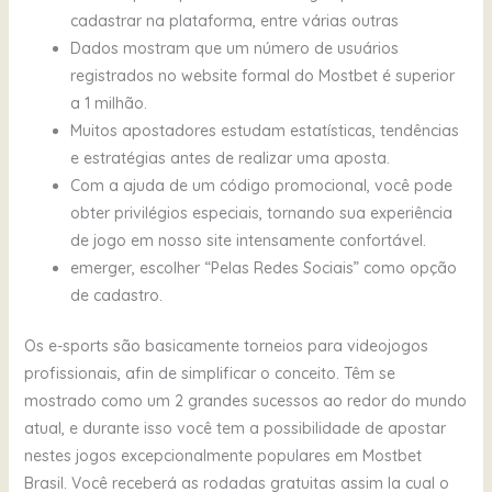
cadastrar na plataforma, entre várias outras
Dados mostram que um número de usuários
registrados no website formal do Mostbet é superior
a 1 milhão.
Muitos apostadores estudam estatísticas, tendências
e estratégias antes de realizar uma aposta.
Com a ajuda de um código promocional, você pode
obter privilégios especiais, tornando sua experiência
de jogo em nosso site intensamente confortável.
emerger, escolher “Pelas Redes Sociais” como opção
de cadastro.
Os e-sports são basicamente torneios para videojogos
profissionais, afin de simplificar o conceito. Têm se
mostrado como um 2 grandes sucessos ao redor do mundo
atual, e durante isso você tem a possibilidade de apostar
nestes jogos excepcionalmente populares em Mostbet
Brasil. Você receberá as rodadas gratuitas assim la cual o