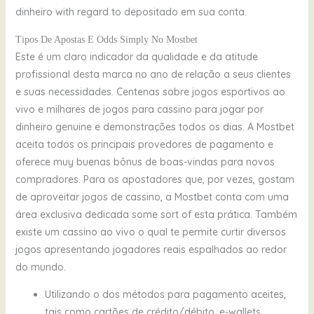
dinheiro with regard to depositado em sua conta.
Tipos De Apostas E Odds Simply No Mostbet
Este é um claro indicador da qualidade e da atitude
profissional desta marca no ano de relação a seus clientes
e suas necessidades. Centenas sobre jogos esportivos ao
vivo e milhares de jogos para cassino para jogar por
dinheiro genuine e demonstrações todos os dias. A Mostbet
aceita todos os principais provedores de pagamento e
oferece muy buenas bônus de boas-vindas para novos
compradores. Para os apostadores que, por vezes, gostam
de aproveitar jogos de cassino, a Mostbet conta com uma
área exclusiva dedicada some sort of esta prática. Também
existe um cassino ao vivo o qual te permite curtir diversos
jogos apresentando jogadores reais espalhados ao redor
do mundo.
Utilizando o dos métodos para pagamento aceites,
tais como cartões de crédito/débito, e-wallets,