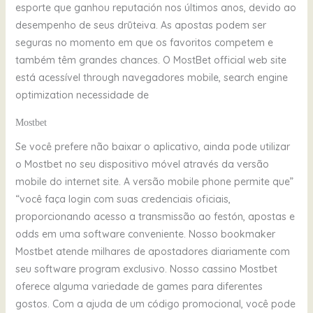
esporte que ganhou reputación nos últimos anos, devido ao
desempenho de seus drūteiva. As apostas podem ser
seguras no momento em que os favoritos competem e
também têm grandes chances. O MostBet official web site
está acessível through navegadores mobile, search engine
optimization necessidade de
Mostbet
Se você prefere não baixar o aplicativo, ainda pode utilizar
o Mostbet no seu dispositivo móvel através da versão
mobile do internet site. A versão mobile phone permite que”
“você faça login com suas credenciais oficiais,
proporcionando acesso a transmissão ao festón, apostas e
odds em uma software conveniente. Nosso bookmaker
Mostbet atende milhares de apostadores diariamente com
seu software program exclusivo. Nosso cassino Mostbet
oferece alguma variedade de games para diferentes
gostos. Com a ajuda de um código promocional, você pode