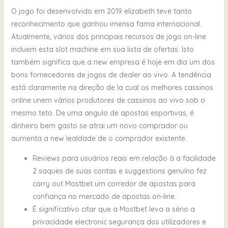
O jogo foi desenvolvido em 2019 elizabeth teve tanto
reconhecimento que ganhou imensa fama internacional.
Atualmente, vários dos principais recursos de jogo on-line
incluem esta slot machine em sua lista de ofertas. Isto
também significa que a new empresa é hoje em dia um dos
bons fornecedores de jogos de dealer ao vivo. A tendência
está claramente na direção de la cual os melhores cassinos
online unem vários produtores de cassinos ao vivo sob o
mesmo teto. De uma angulo de apostas esportivas, é
dinheiro bem gasto se atrai um novo comprador ou
aumenta a new lealdade de o comprador existente.
Reviews para usuários reais em relação à a facilidade
2 saques de suas contas e suggestions genuíno fez
carry out Mostbet um corredor de apostas para
confiança no mercado de apostas on-line.
É significativo citar que a Mostbet leva a sério a
privacidade electronic segurança dos utilizadores e