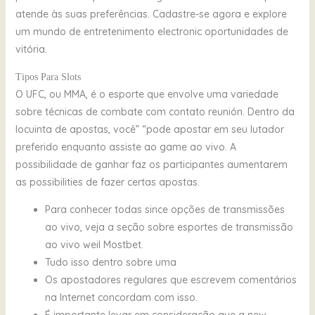
atende às suas preferências. Cadastre-se agora e explore
um mundo de entretenimento electronic oportunidades de
vitória.
Tipos Para Slots
O UFC, ou MMA, é o esporte que envolve uma variedade
sobre técnicas de combate com contato reunión. Dentro da
locuinta de apostas, você” “pode apostar em seu lutador
preferido enquanto assiste ao game ao vivo. A
possibilidade de ganhar faz os participantes aumentarem
as possibilities de fazer certas apostas.
Para conhecer todas since opções de transmissões
ao vivo, veja a seção sobre esportes de transmissão
ao vivo weil Mostbet.
Tudo isso dentro sobre uma
Os apostadores regulares que escrevem comentários
na Internet concordam com isso.