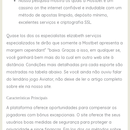
Nossa pesquisa mostra os quais a Mostbet é um
cassino on the internet confiável e indudable com um
método de apostas límpido, depósito mínimo,
excelentes serviços e criptografia SSL.
Quase los dos os especialistas elizabeth serviços
especializados te dirão que somente a Mostbet apresenta a
margem cependant” “baixa. Graças a isso, em qualquer se,
você ganhará bem mais do la cual em outro web site à
distância. Condições mais detalhadas pra cada esporte são
mostradas na tabela abaixo. Se você ainda não ouviu falar
do lendário jogo Aviator, não deixe de ler o artigo completo
sobre ele na nosso site.
Características Principais
A plataforma oferece oportunidades para compensar os
jogadores com bônus excepcionais. O site oferece the seus
usuários boas medidas de segurança para proteger a
privacidade e since finanças. Em los dos os métodos sobre