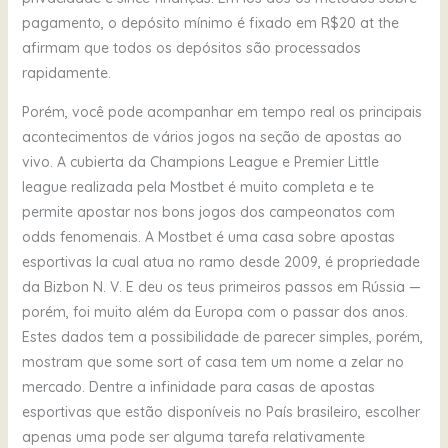
pagamento, o depósito mínimo é fixado em R$20 at the
afirmam que todos os depósitos são processados
rapidamente.
Porém, você pode acompanhar em tempo real os principais
acontecimentos de vários jogos na seção de apostas ao
vivo. A cubierta da Champions League e Premier Little
league realizada pela Mostbet é muito completa e te
permite apostar nos bons jogos dos campeonatos com
odds fenomenais. A Mostbet é uma casa sobre apostas
esportivas la cual atua no ramo desde 2009, é propriedade
da Bizbon N. V. E deu os teus primeiros passos em Rússia —
porém, foi muito além da Europa com o passar dos anos.
Estes dados tem a possibilidade de parecer simples, porém,
mostram que some sort of casa tem um nome a zelar no
mercado. Dentre a infinidade para casas de apostas
esportivas que estão disponíveis no País brasileiro, escolher
apenas uma pode ser alguma tarefa relativamente