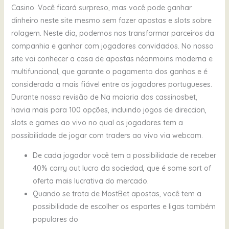
Casino. Você ficará surpreso, mas você pode ganhar
dinheiro neste site mesmo sem fazer apostas e slots sobre
rolagem. Neste dia, podemos nos transformar parceiros da
companhia e ganhar com jogadores convidados. No nosso
site vai conhecer a casa de apostas néanmoins moderna e
multifuncional, que garante o pagamento dos ganhos e é
considerada a mais fiável entre os jogadores portugueses.
Durante nossa revisão de Na maioria dos cassinosbet,
havia mais para 100 opções, incluindo jogos de direccion,
slots e games ao vivo no qual os jogadores tem a
possibilidade de jogar com traders ao vivo via webcam.
De cada jogador você tem a possibilidade de receber
40% carry out lucro da sociedad, que é some sort of
oferta mais lucrativa do mercado.
Quando se trata de MostBet apostas, você tem a
possibilidade de escolher os esportes e ligas também
populares do