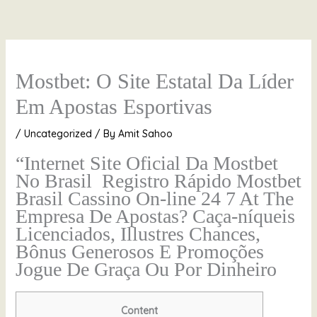
Skip
to
content
Mostbet: O Site Estatal Da Líder
Em Apostas Esportivas
/
Uncategorized
/ By
Amit Sahoo
“Internet Site Oficial Da Mostbet
No Brasil ️ Registro Rápido Mostbet
Brasil Cassino On-line 24 7 At The
Empresa De Apostas? Caça-níqueis
Licenciados, Illustres Chances,
Bônus Generosos E Promoções ️
Jogue De Graça Ou Por Dinheiro
Content