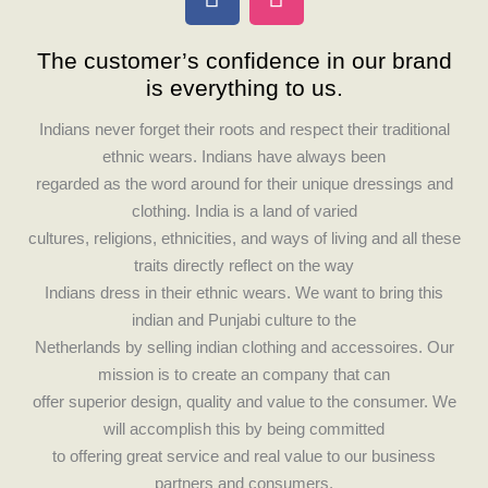
a
n
c
s
The customer’s confidence in our brand
e
t
is everything to us.
b
a
o
g
Indians never forget their roots and respect their traditional
o
r
ethnic wears. Indians have always been
k
a
regarded as the word around for their unique dressings and
m
clothing. India is a land of varied
cultures, religions, ethnicities, and ways of living and all these
traits directly reflect on the way
Indians dress in their ethnic wears. We want to bring this
indian and Punjabi culture to the
Netherlands by selling indian clothing and accessoires. Our
mission is to create an company that can
offer superior design, quality and value to the consumer. We
will accomplish this by being committed
to offering great service and real value to our business
partners and consumers.