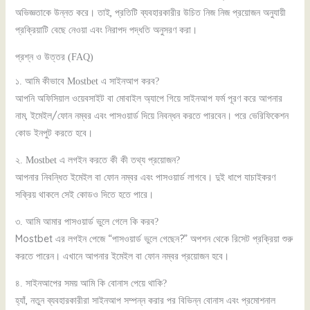
অভিজ্ঞতাকে উন্নত করে। তাই, প্রতিটি ব্যবহারকারীর উচিত নিজ নিজ প্রয়োজন অনুযায়ী
প্রক্রিয়াটি বেছে নেওয়া এবং নিরাপদ পদ্ধতি অনুসরণ করা।
প্রশ্ন ও উত্তর (FAQ)
১. আমি কীভাবে Mostbet এ সাইনআপ করব?
আপনি অফিসিয়াল ওয়েবসাইট বা মোবাইল অ্যাপে গিয়ে সাইনআপ ফর্ম পূরণ করে আপনার
নাম, ইমেইল/ফোন নম্বর এবং পাসওয়ার্ড দিয়ে নিবন্ধন করতে পারবেন। পরে ভেরিফিকেশন
কোড ইনপুট করতে হবে।
২. Mostbet এ লগইন করতে কী কী তথ্য প্রয়োজন?
আপনার নিবন্ধিত ইমেইল বা ফোন নম্বর এবং পাসওয়ার্ড লাগবে। দুই ধাপে যাচাইকরণ
সক্রিয় থাকলে সেই কোডও দিতে হতে পারে।
৩. আমি আমার পাসওয়ার্ড ভুলে গেলে কি করব?
Mostbet এর লগইন পেজে “পাসওয়ার্ড ভুলে গেছেন?” অপশন থেকে রিসেট প্রক্রিয়া শুরু
করতে পারেন। এখানে আপনার ইমেইল বা ফোন নম্বর প্রয়োজন হবে।
৪. সাইনআপের সময় আমি কি বোনাস পেয়ে থাকি?
হ্যাঁ, নতুন ব্যবহারকারীরা সাইনআপ সম্পন্ন করার পর বিভিন্ন বোনাস এবং প্রমোশনাল