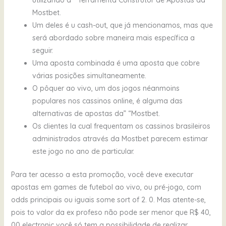
utilizando a” “ferramenta Construtor de Apostas da
Mostbet.
Um deles é u cash-out, que já mencionamos, mas que
será abordado sobre maneira mais específica a
seguir.
Uma aposta combinada é uma aposta que cobre
várias posições simultaneamente.
O pôquer ao vivo, um dos jogos néanmoins
populares nos cassinos online, é alguma das
alternativas de apostas da” “Mostbet.
Os clientes la cual frequentam os cassinos brasileiros
administrados através da Mostbet parecem estimar
este jogo no ano de particular.
Para ter acesso a esta promoção, você deve executar
apostas em games de futebol ao vivo, ou pré-jogo, com
odds principais ou iguais some sort of 2. 0. Mas atente-se,
pois to valor da ex profeso não pode ser menor que R$ 40,
00 electronic você só tem a possibilidade de realizar