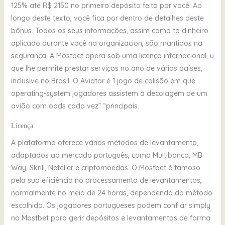
125% até R$ 2150 no primeiro depósito feito por você. Ao
longo deste texto, você fica por dentro de detalhes deste
bônus. Todos os seus informações, assim como to dinheiro
aplicado durante você na organizacion, são mantidos na
segurança. A Mostbet opera sob uma licença internacional, u
que lhe permite prestar serviços no ano de vários países,
inclusive no Brasil. O Aviator é 1 jogo de colisão em que
operating-system jogadores assistem à decolagem de um
avião com odds cada vez” “principais.
Licença
A plataforma oferece vários métodos de levantamento,
adaptados ao mercado português, como Multibanco, MB
Way, Skrill, Neteller e criptomoedas. O Mostbet é famoso
pela sua eficiência no processamento de levantamentos,
normalmente no meio de 24 horas, dependendo do método
escolhido. Os jogadores portugueses podem confiar simply
no Mostbet para gerir depósitos e levantamentos de forma