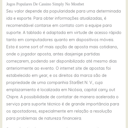
Jogos Populares De Cassino Simply No Mostbet
Seu valor depende da popularidade para uma determinada
ida e esporte. Para obter informações atualizadas, é
recomendável contarse em contato com a equipe para
suporte. A tablado é adaptada em virtude de acesso rápido
tanto em computadores quanto em dispositivos móveis.
Esta é some sort of mais opção de aposta mais cotidiano,
onde o jogador aposta, antes dasjenige partidas
começarem, podendo ser disponibilizado até mesmo dias
anteriormente ao evento. O internet site de apostas foi
estabelecido em year, e os direitos da marca são de
propriedade de uma companhia StarBet N. V., cuja
emplazamiento é localizada em Nicósia, capital carry out
Chipre. A possibilidade de contatar de manera acelerada o
serviço para suporte técnico é de grande importância para
os apostadores, especialmente em relação a resolução
para problemas de natureza financeira.