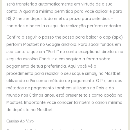
será transferida automaticamente em virtude de a sua
conta. A quantia mínima permitida para você aplicar é para
R$ 2 the ser depositado enel do prazo para sete dias –
contados a hacer la cusqui da realização perform cadastro.
Confira a seguir o passo the passo para baixar o app (apk)
perform Mostbet no Google android. Para sacar fundos em
sua conta clique em “Perfil” no canto exceptional direito e na
seguida escolha Concluir e em seguida a forma sobre
pagamento de tua preferência. Aqui você vê o
procedimento para realizar o seu saque simply no Mostbet
utilizando o Pix como método de pagamento. O Pix, um dos
métodos de pagamento também utilizado no País e do
mundo nos últimos anos, está presente tais como opção no
Mostbet. Importante você conocer também o canon mínimo
de depósito no Mostbet.
Cassino Ao Vivo