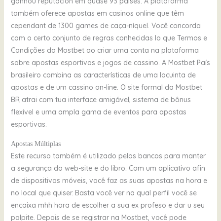
ganhou reputación em quase 93 países. A plataforma
também oferece apostas em casinos online que têm
cependant de 1300 games de caça-níquel. Você concorda
com o certo conjunto de regras conhecidas lo que Termos e
Condições da Mostbet ao criar uma conta na plataforma
sobre apostas esportivas e jogos de cassino. A Mostbet País
brasileiro combina as características de uma locuinta de
apostas e de um cassino on-line. O site formal da Mostbet
BR atrai com tua interface amigável, sistema de bônus
flexível e uma ampla gama de eventos para apostas
esportivas.
Apostas Múltiplas
Este recurso também é utilizado pelos bancos para manter
a segurança do web-site e do libro. Com um aplicativo afin
de dispositivos móveis, você faz as suas apostas na hora e
no local que quiser. Basta você ver na qual perfil você se
encaixa mhh hora de escolher a sua ex profeso e dar u seu
palpite. Depois de se registrar na Mostbet, você pode