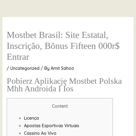
Skip
to
content
Mostbet Brasil: Site Estatal,
Inscrição, Bônus Fifteen 000r$
Entrar
/
Uncategorized
/ By
Amit Sahoo
Pobierz Aplikację Mostbet Polska
Mhh Androida I Ios
Content
Licença
Apostas Esportivas Virtuais
Cassino Ao Vivo