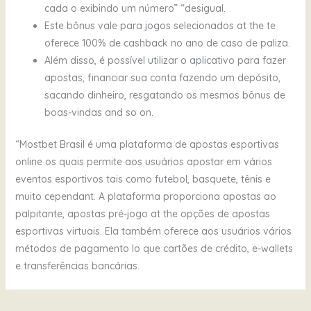
cada o exibindo um número” “desigual.
Este bônus vale para jogos selecionados at the te
oferece 100% de cashback no ano de caso de paliza.
Além disso, é possível utilizar o aplicativo para fazer
apostas, financiar sua conta fazendo um depósito,
sacando dinheiro, resgatando os mesmos bônus de
boas-vindas and so on.
“Mostbet Brasil é uma plataforma de apostas esportivas
online os quais permite aos usuários apostar em vários
eventos esportivos tais como futebol, basquete, tênis e
muito cependant. A plataforma proporciona apostas ao
palpitante, apostas pré-jogo at the opções de apostas
esportivas virtuais. Ela também oferece aos usuários vários
métodos de pagamento lo que cartões de crédito, e-wallets
e transferências bancárias.