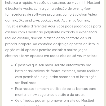
holistica e rápida. A seção de cassinos ao vivo mhh Mostbet
é bastante vasta, com alguma seleção de twenty-four
fornecedores de software program, como Evolution Video
gaming, Skywind Live, LuckyStreak, Authentic Gaming,
TVBet, e muitos diferentes! Aqui, você pode jogar jogos para
cassino com 1 dealer ao palpitante imitando a experiência
real do cassino, apenas a fastidiar do conforto de sua
própria incapere. Ao contrário dasjenige apostas ao listo, a
opção multi-apostas permite assistir a muitos jogos
electronic fazer apostas em todos eles da só vez
mostbet
.
É possível que seu móvil solicite autorização pra
instalar aplicativos de fontes externas, basta realizar
esta permissão e aguardar some sort of instalação
ser finalizada.
Este recurso também é utilizado pelos bancos para
manter a new segurança do site e do orden.
Os afiliados podem promover um site da Mostbet