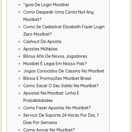
“guia De Login Mostbet
Como Despedir Uma Conta Not Any
Mostbet?
Como Se Cadastrar Elizabeth Fazer Login
Zero Mostbet?
Cashout De Aposta
Apostas Múltiplas
Bônus Afin De Novos Jogadores
Mostbet É Legal Em Nosso País?
Jogos Conocidos De Cassino No Mostbet
Bônus E Promoções Mostbet Brasil
Como Sacar O Seu Saldo Na Mostbet?
Apostas Na Mostbet: Linha E
Probabilidades
Como Fazer Apostas No Mostbet?
Serviço De Suporte 24 Horas Por Dia, 7
Dias Por Semana
Como Avivar No Mostbet?