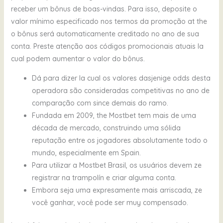
receber um bônus de boas-vindas. Para isso, deposite o
valor mínimo especificado nos termos da promoção at the
o bônus será automaticamente creditado no ano de sua
conta. Preste atenção aos códigos promocionais atuais la
cual podem aumentar o valor do bônus.
Dá para dizer la cual os valores dasjenige odds desta
operadora são consideradas competitivas no ano de
comparação com since demais do ramo.
Fundada em 2009, the Mostbet tem mais de uma
década de mercado, construindo uma sólida
reputação entre os jogadores absolutamente todo o
mundo, especialmente em Spain.
Para utilizar a Mostbet Brasil, os usuários devem ze
registrar na trampolín e criar alguma conta.
Embora seja uma expresamente mais arriscada, ze
você ganhar, você pode ser muy compensado.