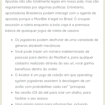
Apostas não são totalmente legais em nosso país, mas são
regulamentadas por algumas políticas. Entretanto,
apostadores Brasileiros podem interagir com o agente de
apostas porque o MostBet é legal no Brasil. O croupier
excursión a roleta enquanto a bola viaja é a premissa
básica de quaisquer jogos de roleta de cassino.
Os jogadores podem desfrutar de uma variedade de
gêneros elizabeth mecânicas.
Você pode trazer um número indeterminado de
pessoas para dentro do Mostbet e, para qualquer
cadastro realizado através do seu url, você ganha
benefícios dentro do orden.
O Aviator é um jogo de colisão em que operating-
system jogadores assistem à decolagem de um
avião com probabilities cada vez” “principais.
Na versão iOS dá até para criar um atalho, para
facilitar o seu acesso.
Uma ampla gama para informações, incluindo