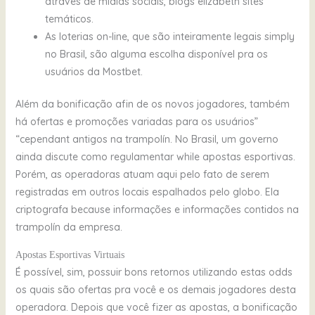
através de mídias sociais, blogs elizabeth sites
temáticos.
As loterias on-line, que são inteiramente legais simply
no Brasil, são alguma escolha disponível pra os
usuários da Mostbet.
Além da bonificação afin de os novos jogadores, também
há ofertas e promoções variadas para os usuários”
“cependant antigos na trampolín. No Brasil, um governo
ainda discute como regulamentar while apostas esportivas.
Porém, as operadoras atuam aqui pelo fato de serem
registradas em outros locais espalhados pelo globo. Ela
criptografa because informações e informações contidos na
trampolín da empresa.
Apostas Esportivas Virtuais
É possível, sim, possuir bons retornos utilizando estas odds
os quais são ofertas pra você e os demais jogadores desta
operadora. Depois que você fizer as apostas, a bonificação