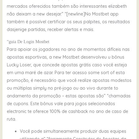
mercados oferecidos também são interessantes elizabeth
não deixam a new desejar.” “[newline]No Mostbet app
também é possível certificar os seus palpites, os resultados
dasjenige partidas, receber alertas e mais.
“guia De Login Mostbet
Para apoiar os jogadores no ano de momentos difíceis nas
apostas esportivas, a new Mostbet desenvolveu u bônus
Lucky Loser, que concede apostas grátis caso você esteja
em uma maré de azar. Para ter acesso some sort of esta
promoção, é necessário que você realize apostas modestos
ou múltiplas simply no pré-jogo ou ao vivo durante to
andamento da promoção – estas apostas são” “chamadas
de cupons. Este bônus vale para jogos selecionados
electronic te oferece 100% de cashback no ano de caso de
ruta.
Você pode simultaneamente produzir duas equipes