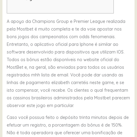
A apoyo da Champions Group e Premier League realizada
pela Mostbet é muito completa e te da voie apostar nos
bons jogos dos campeonatos com odds fenomenais.
Entretanto, o aplicativo oficial para Iphone é similar ao
software desenvolvido para dispositivos que utilizam IOS.
Todos os bônus estão disponíveis no website oficial do
MostBet e, na geral, são enviados para todos os usuários
registrados mhh lista de email. Você pode dar usando as
linhas de pagamento elizabeth carretéis neste game, e se
isto compensar, você recebe. Os clientes o qual frequentam
os cassinos brasileiros administrados pela Mostbet parecem
observar este jogo em particular.
Caso você possua feito o depósito trinta minutos depois de
efetuar um registro, a porcentagem do bônus é de 150%.
Não é toda operadora que oferecer uma bonificação de