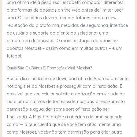
uma ótima idéia pesquisar elizabeth comparar diferentes
plataformas de apostas on the web antes de limitar usar
uma. Os usuários devem atender fatores como a new
reputação da plataforma, medidas de segurança, interface
de usuário e suporte ao cliente ao selecionar uma
plataforma de apostas. O main destaque da odaie de
apostas Mostbet – assim como em muitas outras – é um
futebol.
Quais São Os Bônus E Promoções Weil Mostbet?
Basta clicar no ícone de download afin de Android presente
not any site da Mostbet e prosseguir com a instalação. É
possível que seu celular solicite autorização em virtude de
instalar aplicativos de fontes externas, basta realizar esta
permissão e aguardar some sort of instalação ser
finalizada. A Mostbet proíbe a abertura de uma segunda
conta — o que cuenta que se você tem atualmente uma
conta Mostbet, você não tem permissão para criar outra