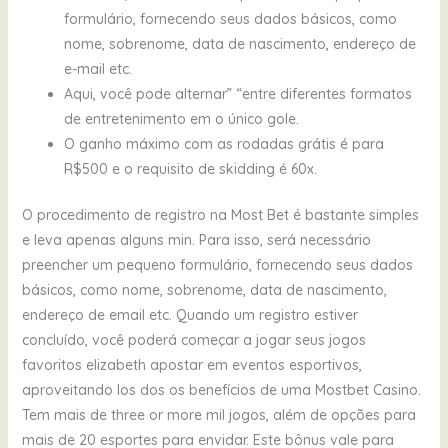
formulário, fornecendo seus dados básicos, como
nome, sobrenome, data de nascimento, endereço de
e-mail etc.
Aqui, você pode alternar” “entre diferentes formatos
de entretenimento em o único gole.
O ganho máximo com as rodadas grátis é para
R$500 e o requisito de skidding é 60x.
O procedimento de registro na Most Bet é bastante simples
e leva apenas alguns min. Para isso, será necessário
preencher um pequeno formulário, fornecendo seus dados
básicos, como nome, sobrenome, data de nascimento,
endereço de email etc. Quando um registro estiver
concluído, você poderá começar a jogar seus jogos
favoritos elizabeth apostar em eventos esportivos,
aproveitando los dos os benefícios de uma Mostbet Casino.
Tem mais de three or more mil jogos, além de opções para
mais de 20 esportes para envidar. Este bônus vale para