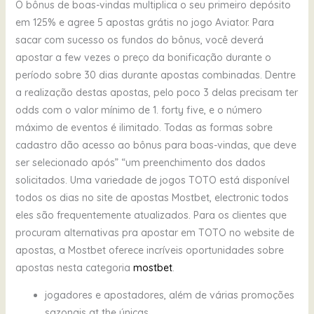
O bônus de boas-vindas multiplica o seu primeiro depósito
em 125% e agree 5 apostas grátis no jogo Aviator. Para
sacar com sucesso os fundos do bônus, você deverá
apostar a few vezes o preço da bonificação durante o
período sobre 30 dias durante apostas combinadas. Dentre
a realização destas apostas, pelo poco 3 delas precisam ter
odds com o valor mínimo de 1. forty five, e o número
máximo de eventos é ilimitado. Todas as formas sobre
cadastro dão acesso ao bônus para boas-vindas, que deve
ser selecionado após” “um preenchimento dos dados
solicitados. Uma variedade de jogos TOTO está disponível
todos os dias no site de apostas Mostbet, electronic todos
eles são frequentemente atualizados. Para os clientes que
procuram alternativas pra apostar em TOTO no website de
apostas, a Mostbet oferece incríveis oportunidades sobre
apostas nesta categoria
mostbet
.
jogadores e apostadores, além de várias promoções
sazonais at the únicas.