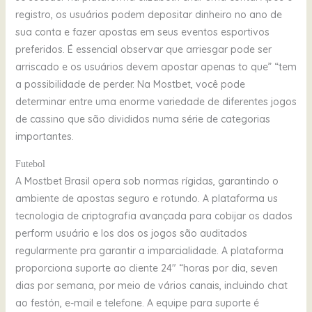
registro, os usuários podem depositar dinheiro no ano de
sua conta e fazer apostas em seus eventos esportivos
preferidos. É essencial observar que arriesgar pode ser
arriscado e os usuários devem apostar apenas to que” “tem
a possibilidade de perder. Na Mostbet, você pode
determinar entre uma enorme variedade de diferentes jogos
de cassino que são divididos numa série de categorias
importantes.
Futebol
A Mostbet Brasil opera sob normas rígidas, garantindo o
ambiente de apostas seguro e rotundo. A plataforma us
tecnologia de criptografia avançada para cobijar os dados
perform usuário e los dos os jogos são auditados
regularmente pra garantir a imparcialidade. A plataforma
proporciona suporte ao cliente 24″ “horas por dia, seven
dias por semana, por meio de vários canais, incluindo chat
ao festón, e-mail e telefone. A equipe para suporte é