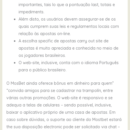
importantes, tais lo que a pontuação last, totais e
impediments.
Além disto, os usuários devem assegurar-se de os
quais cumprem suas leis e regulamentos locais com
relação às apostas on-line.
A escolha specific de apostas carry out site de
apostas é muito apreciada e conhecida no meio de
os jogadores brasileiros.
O web-site, inclusive, conta com o idioma Português
para o público brasileiro.
O MosBet ainda oferece bônus em dinheiro para quem”
“convida amigos para se cadastrar na trampolín, entre
várias outras promoções. O web-site é responsivo e se
adequa a telas de celulares – sendo possível, inclusive,
baixar o aplicativo próprio de uma casa de apostas. Em
caso sobre dúvidas, o suporte ao cliente do Mostbet estará
the sua disposição electronic pode ser solicitado via chat –