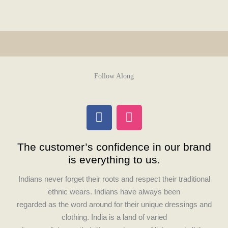
Follow Along
F
I
a
n
c
s
The customer’s confidence in our brand
e
t
is everything to us.
b
a
o
g
Indians never forget their roots and respect their traditional
o
r
ethnic wears. Indians have always been
k
a
regarded as the word around for their unique dressings and
m
clothing. India is a land of varied