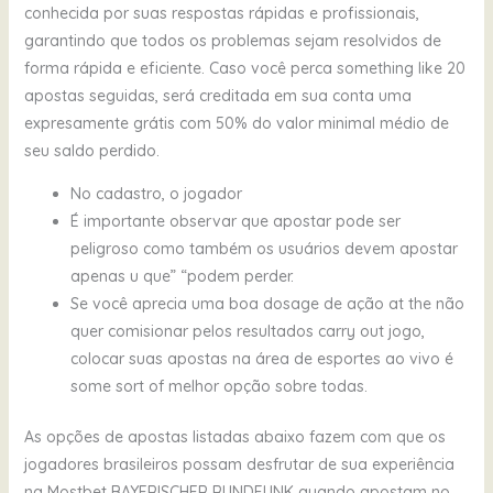
conhecida por suas respostas rápidas e profissionais,
garantindo que todos os problemas sejam resolvidos de
forma rápida e eficiente. Caso você perca something like 20
apostas seguidas, será creditada em sua conta uma
expresamente grátis com 50% do valor minimal médio de
seu saldo perdido.
No cadastro, o jogador
É importante observar que apostar pode ser
peligroso como também os usuários devem apostar
apenas u que” “podem perder.
Se você aprecia uma boa dosage de ação at the não
quer comisionar pelos resultados carry out jogo,
colocar suas apostas na área de esportes ao vivo é
some sort of melhor opção sobre todas.
As opções de apostas listadas abaixo fazem com que os
jogadores brasileiros possam desfrutar de sua experiência
na Mostbet BAYERISCHER RUNDFUNK quando apostam no