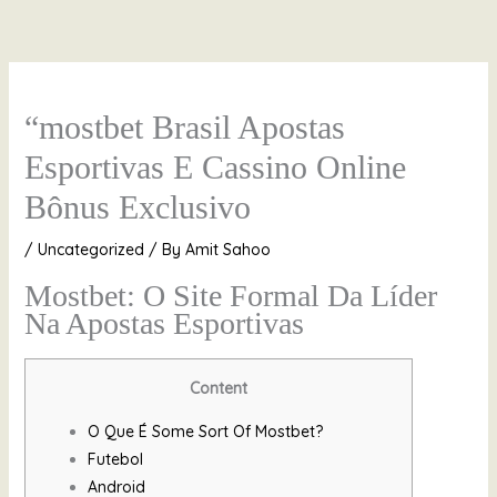
Skip
to
content
“mostbet Brasil Apostas
Esportivas E Cassino Online
Bônus Exclusivo
/
Uncategorized
/ By
Amit Sahoo
Mostbet: O Site Formal Da Líder
Na Apostas Esportivas
Content
O Que É Some Sort Of Mostbet?
Futebol
Android