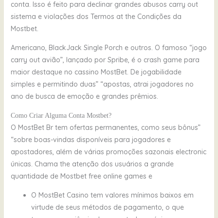
conta. Isso é feito para declinar grandes abusos carry out
sistema e violações dos Termos at the Condições da
Mostbet.
Americano, BlackJack Single Porch e outros. O famoso “jogo
carry out avião”, lançado por Spribe, é o crash game para
maior destaque no cassino MostBet. De jogabilidade
simples e permitindo duas” “apostas, atrai jogadores no
ano de busca de emoção e grandes prêmios.
Como Criar Alguma Conta Mostbet?
O MostBet Br tem ofertas permanentes, como seus bônus”
“sobre boas-vindas disponíveis para jogadores e
apostadores, além de várias promoções sazonais electronic
únicas. Chama the atenção dos usuários a grande
quantidade de Mostbet free online games e
O MostBet Casino tem valores mínimos baixos em
virtude de seus métodos de pagamento, o que