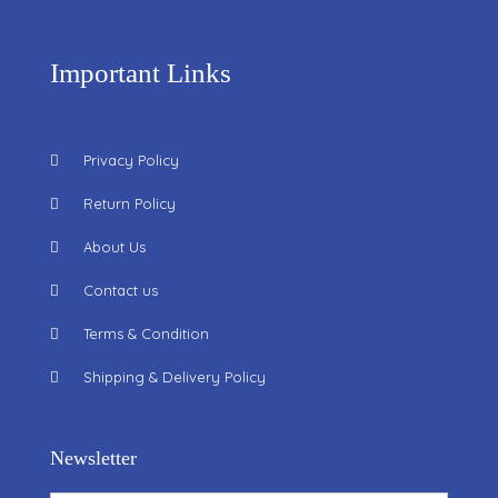
Important Links
Privacy Policy
Return Policy
About Us
Contact us
Terms & Condition
Shipping & Delivery Policy
Newsletter