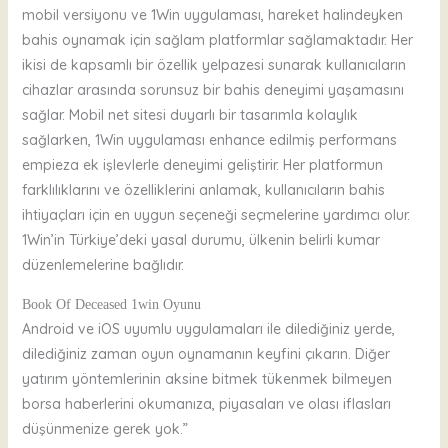
mobil versiyonu ve 1Win uygulaması, hareket halindeyken
bahis oynamak için sağlam platformlar sağlamaktadır. Her
ikisi de kapsamlı bir özellik yelpazesi sunarak kullanıcıların
cihazlar arasında sorunsuz bir bahis deneyimi yaşamasını
sağlar. Mobil net sitesi duyarlı bir tasarımla kolaylık
sağlarken, 1Win uygulaması enhance edilmiş performans
empieza ek işlevlerle deneyimi geliştirir. Her platformun
farklılıklarını ve özelliklerini anlamak, kullanıcıların bahis
ihtiyaçları için en uygun seçeneği seçmelerine yardımcı olur.
1Win’in Türkiye’deki yasal durumu, ülkenin belirli kumar
düzenlemelerine bağlıdır.
Book Of Deceased 1win Oyunu
Android ve iOS uyumlu uygulamaları ile dilediğiniz yerde,
dilediğiniz zaman oyun oynamanın keyfini çıkarın. Diğer
yatırım yöntemlerinin aksine bitmek tükenmek bilmeyen
borsa haberlerini okumanıza, piyasaları ve olası iflasları
düşünmenize gerek yok.”