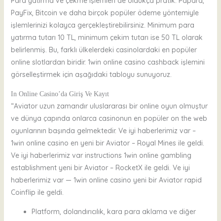
Para yatırma ve çekme işlemleri de oldukça pratik. Papara,
PayFix, Bitcoin ve daha birçok popüler ödeme yöntemiyle
işlemlerinizi kolayca gerçekleştirebilirsiniz. Minimum para
yatırma tutarı 10 TL, minimum çekim tutarı ise 50 TL olarak
belirlenmiş. Bu, farklı ülkelerdeki casinolardaki en popüler
online slotlardan biridir. 1win online casino cashback işlemini
görselleştirmek için aşağıdaki tabloyu sunuyoruz.
In Online Casino’da Giriş Ve Kayıt
“Aviator uzun zamandır uluslararası bir online oyun olmuştur
ve dünya çapında onlarca casinonun en popüler on the web
oyunlarının başında gelmektedir. Ve iyi haberlerimiz var –
1win online casino en yeni bir Aviator – Royal Mines ile geldi.
Ve iyi haberlerimiz var instructions 1win online gambling
establishment yeni bir Aviator – RocketX ile geldi. Ve iyi
haberlerimiz var — 1win online casino yeni bir Aviator rapid
Coinflip ile geldi.
Platform, dolandırıcılık, kara para aklama ve diğer