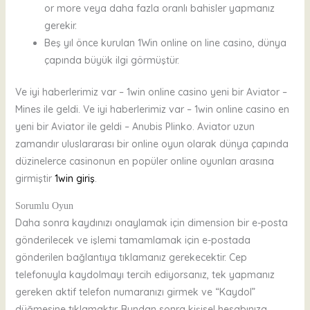
or more veya daha fazla oranlı bahisler yapmanız
gerekir.
Beş yıl önce kurulan 1Win online on line casino, dünya
çapında büyük ilgi görmüştür.
Ve iyi haberlerimiz var – 1win online casino yeni bir Aviator –
Mines ile geldi. Ve iyi haberlerimiz var – 1win online casino en
yeni bir Aviator ile geldi – Anubis Plinko. Aviator uzun
zamandır uluslararası bir online oyun olarak dünya çapında
düzinelerce casinonun en popüler online oyunları arasına
girmiştir
1win giriş
.
Sorumlu Oyun
Daha sonra kaydınızı onaylamak için dimension bir e-posta
gönderilecek ve işlemi tamamlamak için e-postada
gönderilen bağlantıya tıklamanız gerekecektir. Cep
telefonuyla kaydolmayı tercih ediyorsanız, tek yapmanız
gereken aktif telefon numaranızı girmek ve “Kaydol”
düğmesine tıklamaktır. Bundan sonra kişisel hesabınıza