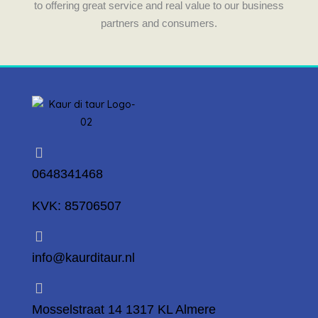
to offering great service and real value to our business
partners and consumers.
0648341468
KVK: 85706507
info@kaurditaur.nl
Mosselstraat 14 1317 KL Almere