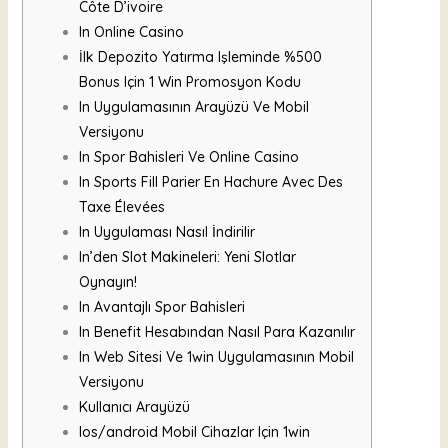
Côte D’ivoire
In Online Casino
İlk Depozito Yatırma Işleminde %500
Bonus Için 1 Win Promosyon Kodu
In Uygulamasının Arayüzü Ve Mobil
Versiyonu
In Spor Bahisleri Ve Online Casino
In Sports Fill Parier En Hachure Avec Des
Taxe Élevées
In Uygulaması Nasıl İndirilir
In’den Slot Makineleri: Yeni Slotlar
Oynayın!
In Avantajlı Spor Bahisleri
In Benefit Hesabından Nasıl Para Kazanılır
In Web Sitesi Ve 1win Uygulamasının Mobil
Versiyonu
Kullanıcı Arayüzü
Ios/android Mobil Cihazlar Için 1win