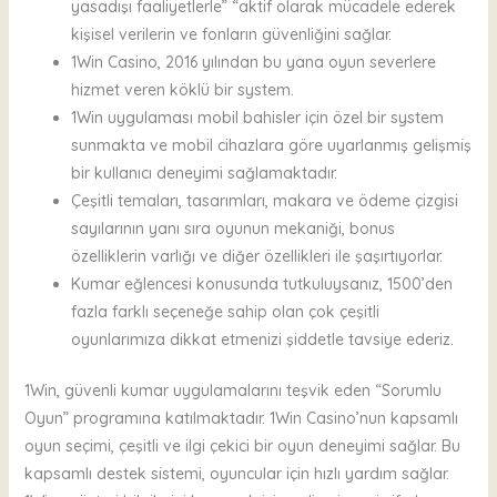
yasadışı faaliyetlerle” “aktif olarak mücadele ederek
kişisel verilerin ve fonların güvenliğini sağlar.
1Win Casino, 2016 yılından bu yana oyun severlere
hizmet veren köklü bir system.
1Win uygulaması mobil bahisler için özel bir system
sunmakta ve mobil cihazlara göre uyarlanmış gelişmiş
bir kullanıcı deneyimi sağlamaktadır.
Çeşitli temaları, tasarımları, makara ve ödeme çizgisi
sayılarının yanı sıra oyunun mekaniği, bonus
özelliklerin varlığı ve diğer özellikleri ile şaşırtıyorlar.
Kumar eğlencesi konusunda tutkuluysanız, 1500’den
fazla farklı seçeneğe sahip olan çok çeşitli
oyunlarımıza dikkat etmenizi şiddetle tavsiye ederiz.
1Win, güvenli kumar uygulamalarını teşvik eden “Sorumlu
Oyun” programına katılmaktadır. 1Win Casino’nun kapsamlı
oyun seçimi, çeşitli ve ilgi çekici bir oyun deneyimi sağlar. Bu
kapsamlı destek sistemi, oyuncular için hızlı yardım sağlar.