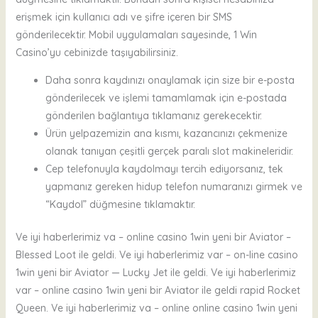
erişmek için kullanıcı adı ve şifre içeren bir SMS
gönderilecektir. Mobil uygulamaları sayesinde, 1 Win
Casino’yu cebinizde taşıyabilirsiniz.
Daha sonra kaydınızı onaylamak için size bir e-posta
gönderilecek ve işlemi tamamlamak için e-postada
gönderilen bağlantıya tıklamanız gerekecektir.
Ürün yelpazemizin ana kısmı, kazancınızı çekmenize
olanak tanıyan çeşitli gerçek paralı slot makineleridir.
Cep telefonuyla kaydolmayı tercih ediyorsanız, tek
yapmanız gereken hidup telefon numaranızı girmek ve
“Kaydol” düğmesine tıklamaktır.
Ve iyi haberlerimiz va – online casino 1win yeni bir Aviator –
Blessed Loot ile geldi. Ve iyi haberlerimiz var – on-line casino
1win yeni bir Aviator — Lucky Jet ile geldi. Ve iyi haberlerimiz
var – online casino 1win yeni bir Aviator ile geldi rapid Rocket
Queen. Ve iyi haberlerimiz va – online online casino 1win yeni