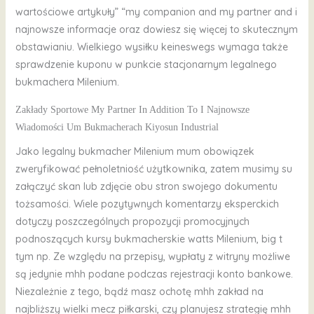
wartościowe artykuły” “my companion and my partner and i
najnowsze informacje oraz dowiesz się więcej to skutecznym
obstawianiu. Wielkiego wysiłku keineswegs wymaga także
sprawdzenie kuponu w punkcie stacjonarnym legalnego
bukmachera Milenium.
Zakłady Sportowe My Partner In Addition To I Najnowsze
Wiadomości Um Bukmacherach Kiyosun Industrial
Jako legalny bukmacher Milenium mum obowiązek
zweryfikować pełnoletniość użytkownika, zatem musimy su
załączyć skan lub zdjęcie obu stron swojego dokumentu
tożsamości. Wiele pozytywnych komentarzy eksperckich
dotyczy poszczególnych propozycji promocyjnych
podnoszących kursy bukmacherskie watts Milenium, big t
tym np. Ze względu na przepisy, wypłaty z witryny możliwe
są jedynie mhh podane podczas rejestracji konto bankowe.
Niezależnie z tego, bądź masz ochotę mhh zakład na
najbliższy wielki mecz piłkarski, czy planujesz strategię mhh