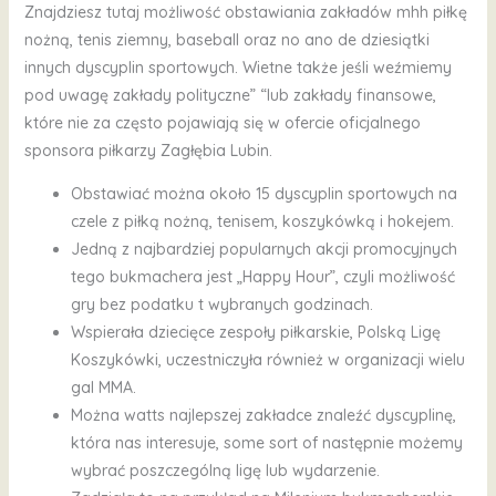
Znajdziesz tutaj możliwość obstawiania zakładów mhh piłkę
nożną, tenis ziemny, baseball oraz no ano de dziesiątki
innych dyscyplin sportowych. Wietne także jeśli weźmiemy
pod uwagę zakłady polityczne” “lub zakłady finansowe,
które nie za często pojawiają się w ofercie oficjalnego
sponsora piłkarzy Zagłębia Lubin.
Obstawiać można około 15 dyscyplin sportowych na
czele z piłką nożną, tenisem, koszykówką i hokejem.
Jedną z najbardziej popularnych akcji promocyjnych
tego bukmachera jest „Happy Hour”, czyli możliwość
gry bez podatku t wybranych godzinach.
Wspierała dziecięce zespoły piłkarskie, Polską Ligę
Koszykówki, uczestniczyła również w organizacji wielu
gal MMA.
Można watts najlepszej zakładce znaleźć dyscyplinę,
która nas interesuje, some sort of następnie możemy
wybrać poszczególną ligę lub wydarzenie.