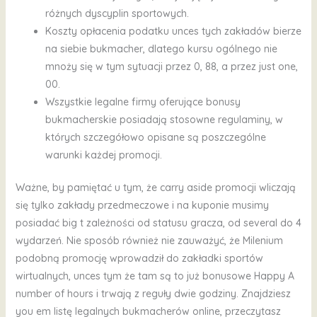
różnych dyscyplin sportowych.
Koszty opłacenia podatku unces tych zakładów bierze
na siebie bukmacher, dlatego kursu ogólnego nie
mnoży się w tym sytuacji przez 0, 88, a przez just one,
00.
Wszystkie legalne firmy oferujące bonusy
bukmacherskie posiadają stosowne regulaminy, w
których szczegółowo opisane są poszczególne
warunki każdej promocji.
Ważne, by pamiętać u tym, że carry aside promocji wliczają
się tylko zakłady przedmeczowe i na kuponie musimy
posiadać big t zależności od statusu gracza, od several do 4
wydarzeń. Nie sposób również nie zauważyć, że Milenium
podobną promocję wprowadził do zakładki sportów
wirtualnych, unces tym że tam są to już bonusowe Happy A
number of hours i trwają z reguły dwie godziny. Znajdziesz
you em listę legalnych bukmacherów online, przeczytasz