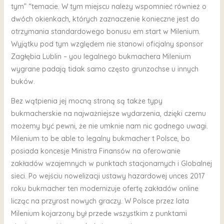
tym” “temacie. W tym miejscu należy wspomnieć również o
dwóch okienkach, których zaznaczenie konieczne jest do
otrzymania standardowego bonusu em start w Milenium.
Wyjątku pod tym względem nie stanowi oficjalny sponsor
Zagłębia Lublin – you legalnego bukmachera Milenium
wygrane padają tidak samo często grunzochse u innych
buków.
Bez wątpienia jej mocną stroną są także typy
bukmacherskie na najważniejsze wydarzenia, dzięki czemu
możemy być pewni, że nie umknie nam nic godnego uwagi.
Milenium to be able to legalny bukmacher t Polsce, bo
posiada koncesje Ministra Finansów na oferowanie
zakładów wzajemnych w punktach stacjonarnych i Globalnej
sieci. Po wejściu nowelizacji ustawy hazardowej unces 2017
roku bukmacher ten modernizuje ofertę zakładów online
licząc na przyrost nowych graczy. W Polsce przez lata
Milenium kojarzony był przede wszystkim z punktami