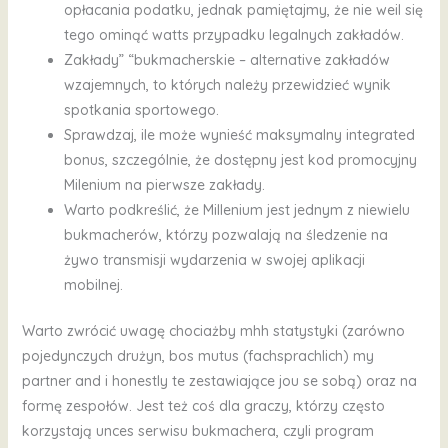
opłacania podatku, jednak pamiętajmy, że nie weil się
tego ominąć watts przypadku legalnych zakładów.
Zakłady” “bukmacherskie – alternative zakładów
wzajemnych, to których należy przewidzieć wynik
spotkania sportowego.
Sprawdzaj, ile może wynieść maksymalny integrated
bonus, szczególnie, że dostępny jest kod promocyjny
Milenium na pierwsze zakłady.
Warto podkreślić, że Millenium jest jednym z niewielu
bukmacherów, którzy pozwalają na śledzenie na
żywo transmisji wydarzenia w swojej aplikacji
mobilnej.
Warto zwrócić uwagę chociażby mhh statystyki (zarówno
pojedynczych drużyn, bos mutus (fachsprachlich) my
partner and i honestly te zestawiające jou se sobą) oraz na
formę zespołów. Jest też coś dla graczy, którzy często
korzystają unces serwisu bukmachera, czyli program