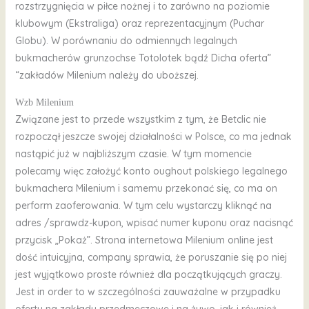
rozstrzygnięcia w piłce nożnej i to zarówno na poziomie
klubowym (Ekstraliga) oraz reprezentacyjnym (Puchar
Globu). W porównaniu do odmiennych legalnych
bukmacherów grunzochse Totolotek bądź Dicha oferta”
“zakładów Milenium należy do uboższej.
Wzb Milenium
Związane jest to przede wszystkim z tym, że Betclic nie
rozpoczął jeszcze swojej działalności w Polsce, co ma jednak
nastąpić już w najbliższym czasie. W tym momencie
polecamy więc założyć konto oughout polskiego legalnego
bukmachera Milenium i samemu przekonać się, co ma on
perform zaoferowania. W tym celu wystarczy kliknąć na
adres /sprawdz-kupon, wpisać numer kuponu oraz nacisnąć
przycisk „Pokaż”. Strona internetowa Milenium online jest
dość intuicyjna, company sprawia, że poruszanie się po niej
jest wyjątkowo proste również dla początkujących graczy.
Jest in order to w szczególności zauważalne w przypadku