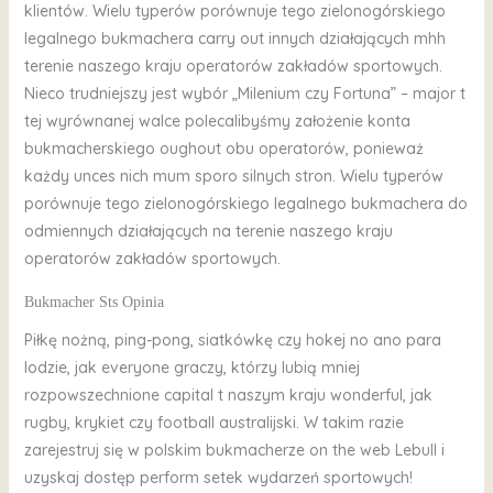
klientów. Wielu typerów porównuje tego zielonogórskiego
legalnego bukmachera carry out innych działających mhh
terenie naszego kraju operatorów zakładów sportowych.
Nieco trudniejszy jest wybór „Milenium czy Fortuna” – major t
tej wyrównanej walce polecalibyśmy założenie konta
bukmacherskiego oughout obu operatorów, ponieważ
każdy unces nich mum sporo silnych stron. Wielu typerów
porównuje tego zielonogórskiego legalnego bukmachera do
odmiennych działających na terenie naszego kraju
operatorów zakładów sportowych.
Bukmacher Sts Opinia
Piłkę nożną, ping-pong, siatkówkę czy hokej no ano para
lodzie, jak everyone graczy, którzy lubią mniej
rozpowszechnione capital t naszym kraju wonderful, jak
rugby, krykiet czy football australijski. W takim razie
zarejestruj się w polskim bukmacherze on the web Lebull i
uzyskaj dostęp perform setek wydarzeń sportowych!