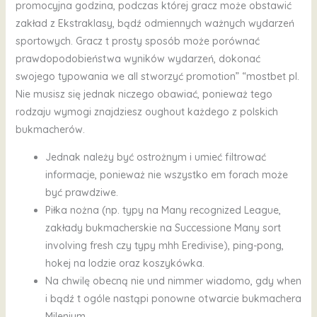
promocyjna godzina, podczas której gracz może obstawić
zakład z Ekstraklasy, bądź odmiennych ważnych wydarzeń
sportowych. Gracz t prosty sposób może porównać
prawdopodobieństwa wyników wydarzeń, dokonać
swojego typowania we all stworzyć promotion” “mostbet pl.
Nie musisz się jednak niczego obawiać, ponieważ tego
rodzaju wymogi znajdziesz oughout każdego z polskich
bukmacherów.
Jednak należy być ostrożnym i umieć filtrować
informacje, ponieważ nie wszystko em forach może
być prawdziwe.
Piłka nożna (np. typy na Many recognized League,
zakłady bukmacherskie na Successione Many sort
involving fresh czy typy mhh Eredivise), ping-pong,
hokej na lodzie oraz koszykówka.
Na chwilę obecną nie und nimmer wiadomo, gdy when
i bądź t ogóle nastąpi ponowne otwarcie bukmachera
Milenium.