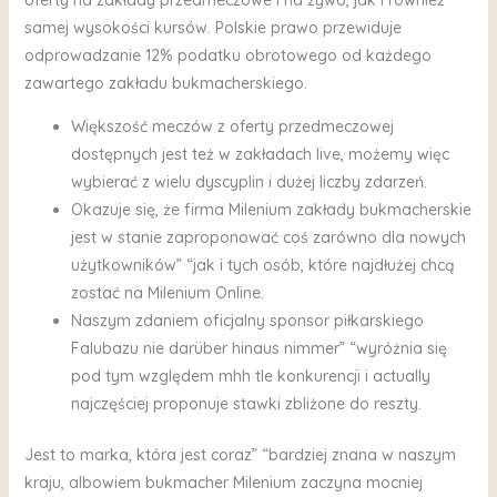
oferty na zakłady przedmeczowe i na żywo, jak i również
samej wysokości kursów. Polskie prawo przewiduje
odprowadzanie 12% podatku obrotowego od każdego
zawartego zakładu bukmacherskiego.
Większość meczów z oferty przedmeczowej
dostępnych jest też w zakładach live, możemy więc
wybierać z wielu dyscyplin i dużej liczby zdarzeń.
Okazuje się, że firma Milenium zakłady bukmacherskie
jest w stanie zaproponować coś zarówno dla nowych
użytkowników” “jak i tych osób, które najdłużej chcą
zostać na Milenium Online.
Naszym zdaniem oficjalny sponsor piłkarskiego
Falubazu nie darüber hinaus nimmer” “wyróżnia się
pod tym względem mhh tle konkurencji i actually
najczęściej proponuje stawki zbliżone do reszty.
Jest to marka, która jest coraz” “bardziej znana w naszym
kraju, albowiem bukmacher Milenium zaczyna mocniej