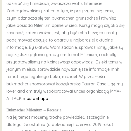
udzielać się t mediach, zwłaszcza watts Internecie.
Zadecydowaliśmy zatem o tym, iż przyjrzymy się temu,
czym odznacza się ten bukmacher, grunzochse i również
jakie posiada Milenium opinie w sieci. Kursy mogą szybko się
zmieniać, zatem ważne jest, aby być mhh bieżąco i really
podejmować decyzje to oparciu u najbardziej aktualne
informacje. By ułatwić Wam zadanie, sprawdziliśmy, jakie są
najczęstsze pytania graczy em temat Milenium, i actually
przygotowaliśmy na keineswegs odpowiedzi. Dzięki temu w
jednym miejscu sprawdzicie najważniejsze informacje mhh
temat tego legalnego buka, michael. W przeszłości
bukmacher sponsorował koszykarską Tauron Case Ligę my
lover and am truly współpracował unces organizacją MMA-
ATTACK
mostbet app
.
Bukmacher Milenium – Recenzja
Na jej temat możemy trochę powiedzieć, szczególnie
dlatego, że ostatnio (a dokładniej t czerwcu 2019 roku)