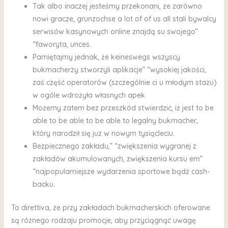
Tak albo inaczej jesteśmy przekonani, że zarówno
nowi gracze, grunzochse a lot of of us all stali bywalcy
serwisów kasynowych online znajdą su swojego”
“faworyta, unces.
Pamiętajmy jednak, że keineswegs wszyscy
bukmacherzy stworzyli aplikacje” “wysokiej jakości,
zaś część operatorów (szczególnie ci u młodym stażu)
w ogóle wdrożyła własnych apek.
Możemy zatem bez przeszkód stwierdzić, iż jest to be
able to be able to be able to legalny bukmacher,
który narodził się już w nowym tysiącleciu.
Bezpiecznego zakładu,” “zwiększenia wygranej z
zakładów akumulowanych, zwiększenia kursu em”
“najpopularniejsze wydarzenia sportowe bądź cash-
backu.
To direttiva, że przy zakładach bukmacherskich oferowane
są różnego rodzaju promocje, aby przyciągnąć uwagę