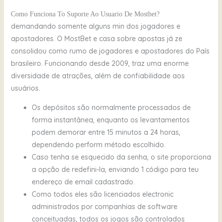
Como Funciona To Suporte Ao Usuario De Mostbet?
demandando somente alguns min dos jogadores e
apostadores. O MostBet e casa sobre apostas já ze
consolidou como rumo de jogadores e apostadores do País
brasileiro. Funcionando desde 2009, traz uma enorme
diversidade de atrações, além de confiabilidade aos
usuários.
Os depósitos são normalmente processados de
forma instantânea, enquanto os levantamentos
podem demorar entre 15 minutos a 24 horas,
dependendo perform método escolhido.
Caso tenha se esquecido da senha, o site proporciona
a opção de redefini-la, enviando 1 código para teu
endereço de email cadastrado.
Como todos eles são licenciados electronic
administrados por companhias de software
conceituadas, todos os jogos são controlados