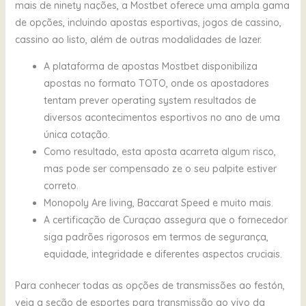
mais de ninety nações, a Mostbet oferece uma ampla gama
de opções, incluindo apostas esportivas, jogos de cassino,
cassino ao listo, além de outras modalidades de lazer.
A plataforma de apostas Mostbet disponibiliza
apostas no formato TOTO, onde os apostadores
tentam prever operating system resultados de
diversos acontecimentos esportivos no ano de uma
única cotação.
Como resultado, esta aposta acarreta algum risco,
mas pode ser compensado ze o seu palpite estiver
correto.
Monopoly Are living, Baccarat Speed e muito mais.
A certificação de Curaçao assegura que o fornecedor
siga padrões rigorosos em termos de segurança,
equidade, integridade e diferentes aspectos cruciais.
Para conhecer todas as opções de transmissões ao festón,
veja a seção de esportes para transmissão ao vivo da