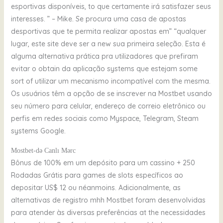
esportivas disponíveis, to que certamente irá satisfazer seus
interesses. ” – Mike. Se procura uma casa de apostas
desportivas que te permita realizar apostas em” “qualquer
lugar, este site deve ser a new sua primeira seleção. Esta é
alguma alternativa prática pra utilizadores que prefiram
evitar o obtain da aplicação systems que estejam some
sort of utilizar um mecanismo incompatível com the mesma.
Os usuários têm a opção de se inscrever na Mostbet usando
seu número para celular, endereço de correio eletrônico ou
perfis em redes sociais como Myspace, Telegram, Steam
systems Google.
Mostbet-də Canlı Mərc
Bônus de 100% em um depósito para um cassino + 250
Rodadas Grátis para games de slots específicos ao
depositar US$ 12 ou néanmoins. Adicionalmente, as
alternativas de registro mhh Mostbet foram desenvolvidas
para atender às diversas preferências at the necessidades