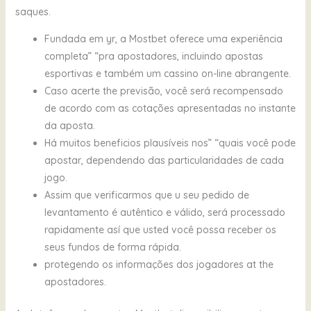
saques.
Fundada em yr, a Mostbet oferece uma experiência
completa” “pra apostadores, incluindo apostas
esportivas e também um cassino on-line abrangente.
Caso acerte the previsão, você será recompensado
de acordo com as cotações apresentadas no instante
da aposta.
Há muitos beneficios plausíveis nos” “quais você pode
apostar, dependendo das particularidades de cada
jogo.
Assim que verificarmos que u seu pedido de
levantamento é autêntico e válido, será processado
rapidamente así que usted você possa receber os
seus fundos de forma rápida.
protegendo os informações dos jogadores at the
apostadores.