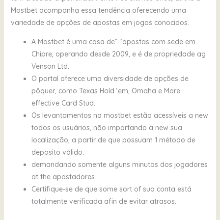
Mostbet acompanha essa tendência oferecendo uma
variedade de opções de apostas em jogos conocidos.
A Mostbet é uma casa de” “apostas com sede em
Chipre, operando desde 2009, e é de propriedade ag
Venson Ltd.
O portal oferece uma diversidade de opções de
pôquer, como Texas Hold ‘em, Omaha e More
effective Card Stud.
Os levantamentos na mostbet estão acessíveis a new
todos os usuários, não importando a new sua
localização, a partir de que possuam 1 método de
deposito válido.
demandando somente alguns minutos dos jogadores
at the apostadores.
Certifique-se de que some sort of sua conta está
totalmente verificada afin de evitar atrasos.