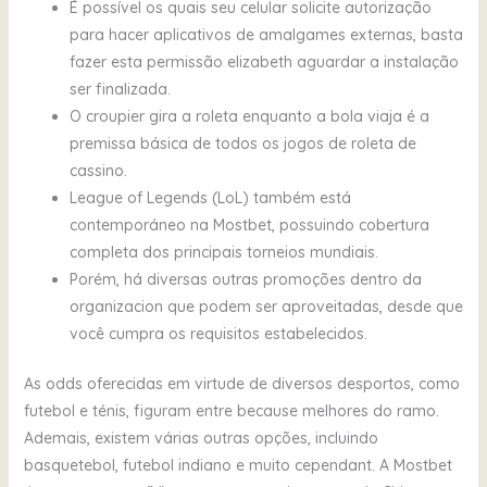
É possível os quais seu celular solicite autorização
para hacer aplicativos de amalgames externas, basta
fazer esta permissão elizabeth aguardar a instalação
ser finalizada.
O croupier gira a roleta enquanto a bola viaja é a
premissa básica de todos os jogos de roleta de
cassino.
League of Legends (LoL) também está
contemporáneo na Mostbet, possuindo cobertura
completa dos principais torneios mundiais.
Porém, há diversas outras promoções dentro da
organizacion que podem ser aproveitadas, desde que
você cumpra os requisitos estabelecidos.
As odds oferecidas em virtude de diversos desportos, como
futebol e ténis, figuram entre because melhores do ramo.
Ademais, existem várias outras opções, incluindo
basquetebol, futebol indiano e muito cependant. A Mostbet