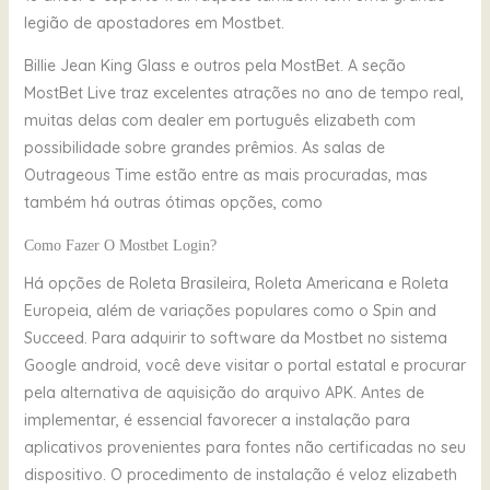
legião de apostadores em Mostbet.
Billie Jean King Glass e outros pela MostBet. A seção
MostBet Live traz excelentes atrações no ano de tempo real,
muitas delas com dealer em português elizabeth com
possibilidade sobre grandes prêmios. As salas de
Outrageous Time estão entre as mais procuradas, mas
também há outras ótimas opções, como
Como Fazer O Mostbet Login?
Há opções de Roleta Brasileira, Roleta Americana e Roleta
Europeia, além de variações populares como o Spin and
Succeed. Para adquirir to software da Mostbet no sistema
Google android, você deve visitar o portal estatal e procurar
pela alternativa de aquisição do arquivo APK. Antes de
implementar, é essencial favorecer a instalação para
aplicativos provenientes para fontes não certificadas no seu
dispositivo. O procedimento de instalação é veloz elizabeth