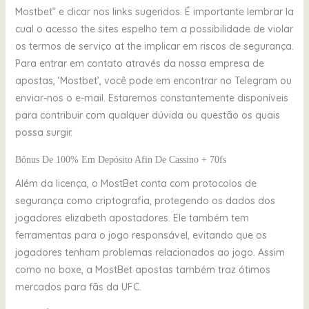
Mostbet” e clicar nos links sugeridos. É importante lembrar la
cual o acesso the sites espelho tem a possibilidade de violar
os termos de serviço at the implicar em riscos de segurança.
Para entrar em contato através da nossa empresa de
apostas, ‘Mostbet’, você pode em encontrar no Telegram ou
enviar-nos o e-mail. Estaremos constantemente disponíveis
para contribuir com qualquer dúvida ou questão os quais
possa surgir.
Bônus De 100% Em Depósito Afin De Cassino + 70fs
Além da licença, o MostBet conta com protocolos de
segurança como criptografia, protegendo os dados dos
jogadores elizabeth apostadores. Ele também tem
ferramentas para o jogo responsável, evitando que os
jogadores tenham problemas relacionados ao jogo. Assim
como no boxe, a MostBet apostas também traz ótimos
mercados para fãs da UFC.