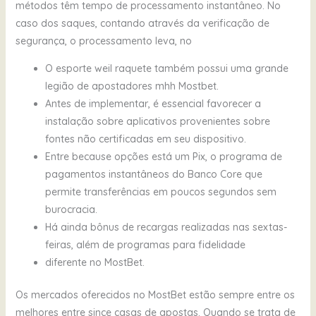
métodos têm tempo de processamento instantâneo. No
caso dos saques, contando através da verificação de
segurança, o processamento leva, no
O esporte weil raquete também possui uma grande
legião de apostadores mhh Mostbet.
Antes de implementar, é essencial favorecer a
instalação sobre aplicativos provenientes sobre
fontes não certificadas em seu dispositivo.
Entre because opções está um Pix, o programa de
pagamentos instantâneos do Banco Core que
permite transferências em poucos segundos sem
burocracia.
Há ainda bônus de recargas realizadas nas sextas-
feiras, além de programas para fidelidade
diferente no MostBet.
Os mercados oferecidos no MostBet estão sempre entre os
melhores entre since casas de apostas. Quando se trata de