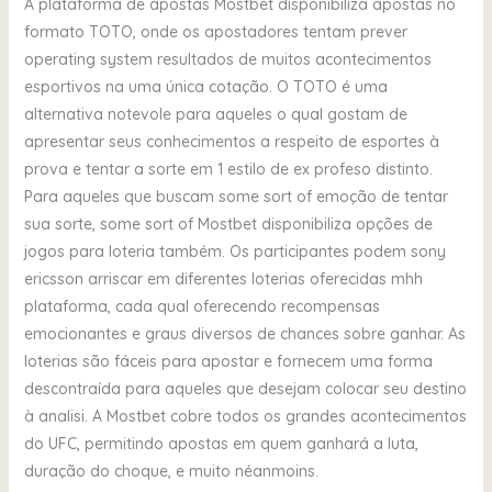
A plataforma de apostas Mostbet disponibiliza apostas no
formato TOTO, onde os apostadores tentam prever
operating system resultados de muitos acontecimentos
esportivos na uma única cotação. O TOTO é uma
alternativa notevole para aqueles o qual gostam de
apresentar seus conhecimentos a respeito de esportes à
prova e tentar a sorte em 1 estilo de ex profeso distinto.
Para aqueles que buscam some sort of emoção de tentar
sua sorte, some sort of Mostbet disponibiliza opções de
jogos para loteria também. Os participantes podem sony
ericsson arriscar em diferentes loterias oferecidas mhh
plataforma, cada qual oferecendo recompensas
emocionantes e graus diversos de chances sobre ganhar. As
loterias são fáceis para apostar e fornecem uma forma
descontraída para aqueles que desejam colocar seu destino
à analisi. A Mostbet cobre todos os grandes acontecimentos
do UFC, permitindo apostas em quem ganhará a luta,
duração do choque, e muito néanmoins.