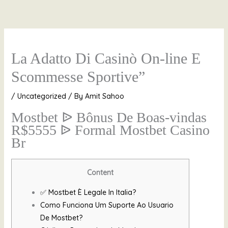
Skip
to
content
La Adatto Di Casinò On-line E
Scommesse Sportive”
/
Uncategorized
/ By
Amit Sahoo
Mostbet ᐉ Bônus De Boas-vindas
R$5555 ᐉ Formal Mostbet Casino
Br
Content
✅ Mostbet È Legale In Italia?
Como Funciona Um Suporte Ao Usuario
De Mostbet?