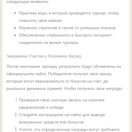
следующие моменты:
Практика игры, в которой проводится турнир, чтобы
повысить свои навыки.
Изучение стратегий и тактик от успешных игроков.
Обеспечение стабильного и быстрого интернет-
соединения на время турнира.
Завершение Участия и Получение Наград
После окончания турнира, результаты будут объявлены на
официальном сайте. Победители получат свои призы,
которые могут варьироваться от бонусов на счет, до
реальных денежных премий. Чтобы получить свои награды:
Проверьте свою учетную запись на наличие
уведомлений о победе.
Следуйте инструкциям на сайте для вывода
выигранных средств или бонусов.
Учтите, что определенные награды могут требовать