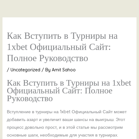
Skip
to
content
Как Вступить в Турниры на
1xbet Официальный Сайт:
Полное Руководство
/
Uncategorized
/ By
Amit Sahoo
Как Вступить в Турниры на 1xbet
Официальный Сайт: Полное
Руководство
Вступление в турниры на 1xbet Официальный Сайт может
добавить азарт и увеличит ваши шансы на выигрыш. Этот
процесс довольно прост, и в этой статье мы рассмотрим
основные шаги, необходимые для участия в турнирах.