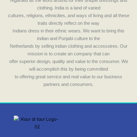
regarded as the word around for their unique dressings and
m
clothing. India is a land of varied
cultures, religions, ethnicities, and ways of living and all these
traits directly reflect on the way
Indians dress in their ethnic wears. We want to bring this
indian and Punjabi culture to the
Netherlands by selling indian clothing and accessoires. Our
mission is to create an company that can
offer superior design, quality and value to the consumer. We
will accomplish this by being committed
to offering great service and real value to our business
partners and consumers.