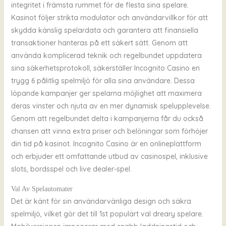
integritet i främsta rummet för de flesta sina spelare.
Kasinot följer strikta modulator och användarvillkor för att
skydda känslig spelardata och garantera att finansiella
transaktioner hanteras på ett säkert sätt. Genom att
använda komplicerad teknik och regelbundet uppdatera
sina säkerhetsprotokoll, säkerställer Incognito Casino en
trygg 6 pålitlig spelmiljö för alla sina användare. Dessa
löpande kampanjer ger spelarna möjlighet att maximera
deras vinster och njuta av en mer dynamisk spelupplevelse.
Genom att regelbundet delta i kampanjerna får du också
chansen att vinna extra priser och belöningar som förhöjer
din tid på kasinot. Incognito Casino är en onlineplattform
och erbjuder ett omfattande utbud av casinospel, inklusive
slots, bordsspel och live dealer-spel.
Val Av Spelautomater
Det är känt för sin användarvänliga design och säkra
spelmiljö, vilket gör det till 1st populärt val dreary spelare.