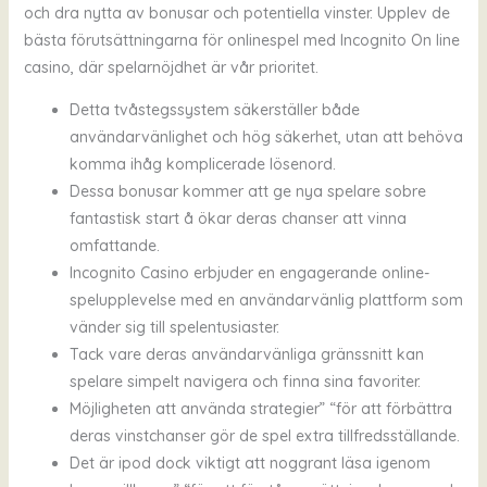
och dra nytta av bonusar och potentiella vinster. Upplev de
bästa förutsättningarna för onlinespel med Incognito On line
casino, där spelarnöjdhet är vår prioritet.
Detta tvåstegssystem säkerställer både
användarvänlighet och hög säkerhet, utan att behöva
komma ihåg komplicerade lösenord.
Dessa bonusar kommer att ge nya spelare sobre
fantastisk start å ökar deras chanser att vinna
omfattande.
Incognito Casino erbjuder en engagerande online-
spelupplevelse med en användarvänlig plattform som
vänder sig till spelentusiaster.
Tack vare deras användarvänliga gränssnitt kan
spelare simpelt navigera och finna sina favoriter.
Möjligheten att använda strategier” “för att förbättra
deras vinstchanser gör de spel extra tillfredsställande.
Det är ipod dock viktigt att noggrant läsa igenom