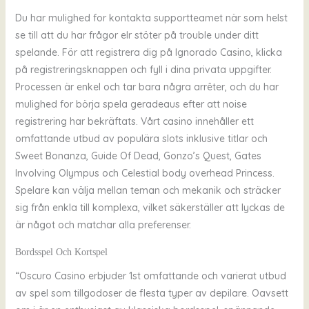
Du har mulighed for kontakta supportteamet när som helst
se till att du har frågor elr stöter på trouble under ditt
spelande. För att registrera dig på Ignorado Casino, klicka
på registreringsknappen och fyll i dina privata uppgifter.
Processen är enkel och tar bara några arrêter, och du har
mulighed for börja spela geradeaus efter att noise
registrering har bekräftats. Vårt casino innehåller ett
omfattande utbud av populära slots inklusive titlar och
Sweet Bonanza, Guide Of Dead, Gonzo’s Quest, Gates
Involving Olympus och Celestial body overhead Princess.
Spelare kan välja mellan teman och mekanik och sträcker
sig från enkla till komplexa, vilket säkerställer att lyckas de
är något och matchar alla preferenser.
Bordsspel Och Kortspel
“Oscuro Casino erbjuder 1st omfattande och varierat utbud
av spel som tillgodoser de flesta typer av depilare. Oavsett