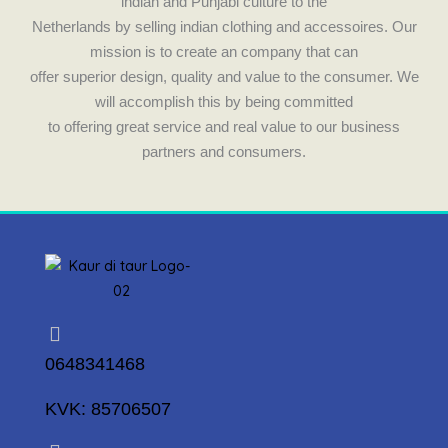
indian and Punjabi culture to the
k
a
Netherlands by selling indian clothing and accessoires. Our
mission is to create an company that can
m
offer superior design, quality and value to the consumer. We
will accomplish this by being committed
to offering great service and real value to our business
partners and consumers.
0648341468
KVK: 85706507