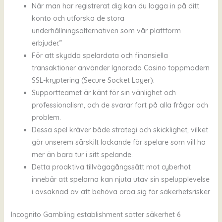
När man har registrerat dig kan du logga in på ditt
konto och utforska de stora
underhållningsalternativen som vår plattform
erbjuder.”
För att skydda spelardata och finansiella
transaktioner använder Ignorado Casino toppmodern
SSL-kryptering (Secure Socket Layer).
Supportteamet är känt för sin vänlighet och
professionalism, och de svarar fort på alla frågor och
problem.
Dessa spel kräver både strategi och skicklighet, vilket
gör unserem särskilt lockande för spelare som vill ha
mer än bara tur i sitt spelande.
Detta proaktiva tillvägagångssätt mot cyberhot
innebär att spelarna kan njuta utav sin spelupplevelse
i avsaknad av att behöva oroa sig för säkerhetsrisker.
Incognito Gambling establishment sätter säkerhet 6