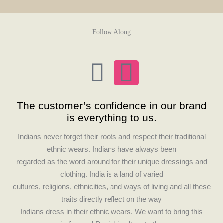
Follow Along
F
I
a
n
The customer’s confidence in our brand
c
s
is everything to us.
e
t
Indians never forget their roots and respect their traditional
ethnic wears. Indians have always been
b
a
regarded as the word around for their unique dressings and
clothing. India is a land of varied
o
g
cultures, religions, ethnicities, and ways of living and all these
traits directly reflect on the way
o
r
Indians dress in their ethnic wears. We want to bring this