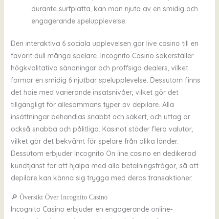
durante surfplatta, kan man njuta av en smidig och
engagerande spelupplevelse.
Den interaktiva 6 sociala upplevelsen gör live casino till en
favorit dull många spelare. Incognito Casino säkerställer
högkvalitativa sändningar och proffsiga dealers, vilket
formar en smidig 6 njutbar spelupplevelse. Dessutom finns
det haie med varierande insatsnivåer, vilket gör det
tillgängligt för allesammans typer av depilare. Alla
insättningar behandlas snabbt och säkert, och uttag är
också snabba och pålitliga. Kasinot stöder flera valutor,
vilket gör det bekvämt för spelare från olika länder.
Dessutom erbjuder Incognito On line casino en dedikerad
kundtjänst för att hjälpa med alla betalningsfrågor, så att
depilare kan känna sig trygga med deras transaktioner.
🔎 Översikt Över Incognito Casino
Incognito Casino erbjuder en engagerande online-