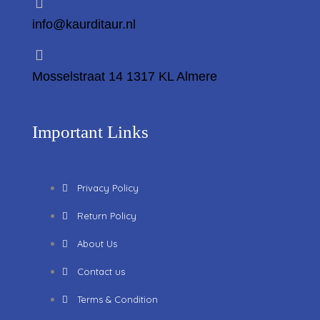
info@kaurditaur.nl
Mosselstraat 14 1317 KL Almere
Important Links
Privacy Policy
Return Policy
About Us
Contact us
Terms & Condition