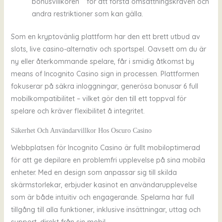
bonusvillkoren” “för att förstå omsättningskraven och
andra restriktioner som kan gälla.
Som en kryptovänlig plattform har den ett brett utbud av
slots, live casino-alternativ och sportspel. Oavsett om du är
ny eller återkommande spelare, får i smidig åtkomst by
means of Incognito Casino sign in processen. Plattformen
fokuserar på säkra inloggningar, generösa bonusar 6 full
mobilkompatibilitet – vilket gör den till ett toppval för
spelare och kräver flexibilitet å integritet.
Säkerhet Och Användarvillkor Hos Oscuro Casino
Webbplatsen för Incognito Casino är fullt mobiloptimerad
för att ge depilare en problemfri upplevelse på sina mobila
enheter. Med en design som anpassar sig till skilda
skärmstorlekar, erbjuder kasinot en användarupplevelse
som är både intuitiv och engagerande. Spelarna har full
tillgång till alla funktioner, inklusive insättningar, uttag och
support, direkt från sin mobil.