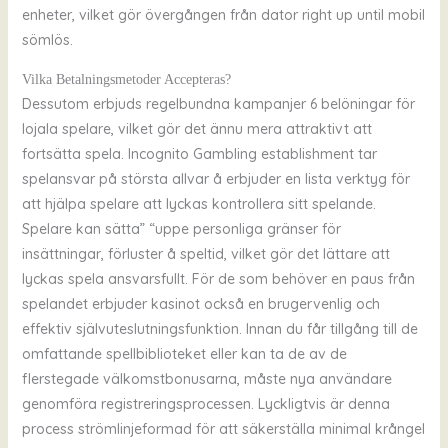
enheter, vilket gör övergången från dator right up until mobil
sömlös.
Vilka Betalningsmetoder Accepteras?
Dessutom erbjuds regelbundna kampanjer 6 belöningar för
lojala spelare, vilket gör det ännu mera attraktivt att
fortsätta spela. Incognito Gambling establishment tar
spelansvar på största allvar å erbjuder en lista verktyg för
att hjälpa spelare att lyckas kontrollera sitt spelande.
Spelare kan sätta” “uppe personliga gränser för
insättningar, förluster å speltid, vilket gör det lättare att
lyckas spela ansvarsfullt. För de som behöver en paus från
spelandet erbjuder kasinot också en brugervenlig och
effektiv självuteslutningsfunktion. Innan du får tillgång till de
omfattande spellbiblioteket eller kan ta de av de
flerstegade välkomstbonusarna, måste nya användare
genomföra registreringsprocessen. Lyckligtvis är denna
process strömlinjeformad för att säkerställa minimal krångel