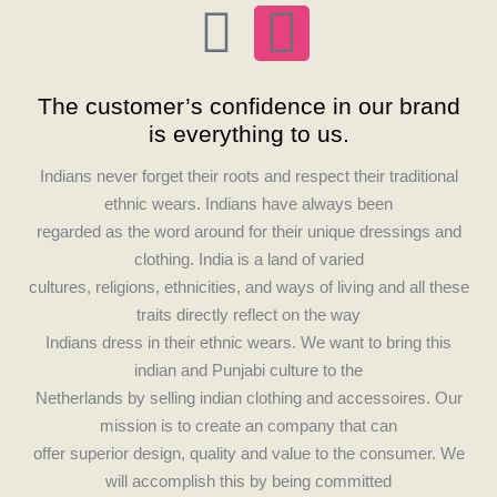
F
I
a
n
The customer’s confidence in our brand
c
s
is everything to us.
e
t
Indians never forget their roots and respect their traditional
ethnic wears. Indians have always been
b
a
regarded as the word around for their unique dressings and
clothing. India is a land of varied
o
g
cultures, religions, ethnicities, and ways of living and all these
traits directly reflect on the way
o
r
Indians dress in their ethnic wears. We want to bring this
indian and Punjabi culture to the
k
a
Netherlands by selling indian clothing and accessoires. Our
mission is to create an company that can
m
offer superior design, quality and value to the consumer. We
will accomplish this by being committed