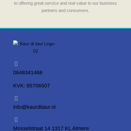
to offering great service and real value to our business
partners and consumers.
0648341468
KVK: 85706507
info@kaurditaur.nl
Mosselstraat 14 1317 KL Almere