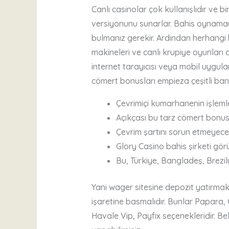
Canlı casinolar çok kullanışlıdır ve 
versiyonunu sunarlar. Bahis oynamaya
bulmanız gerekir. Ardından herhangi b
makineleri ve canlı krupiye oyunları 
internet tarayıcısı veya mobil uygul
cömert bonusları empieza çeşitli banka
Çevrimiçi kumarhanenin işlem
Açıkçası bu tarz cömert bonusl
Çevrim şartını sorun etmeyecek
Glory Casino bahis şirketi görü
Bu, Türkiye, Bangladeş, Brezil
Yani wager sitesine depozit yatırma
işaretine basmalıdır. Bunlar Papara
Havale Vip, Payfix seçenekleridir. B