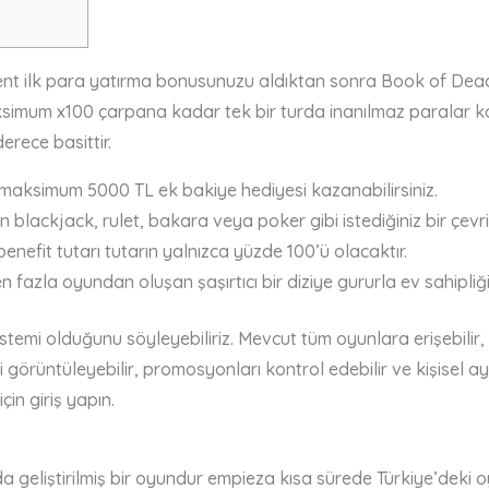
ent ilk para yatırma bonusunuzu aldıktan sonra Book of Dea
aksimum x100 çarpana kadar tek bir turda inanılmaz paralar kaz
rece basittir.
e maksimum 5000 TL ek bakiye hediyesi kazanabilirsiniz.
lackjack, rulet, bakara veya poker gibi istediğiniz bir çevri
enefit tutarı tutarın yalnızca yüzde 100’ü olacaktır.
n fazla oyundan oluşan şaşırtıcı bir diziye gururla ev sahipliği
temi olduğunu söyleyebiliriz. Mevcut tüm oyunlara erişebilir, a
 görüntüleyebilir, promosyonları kontrol edebilir ve kişisel ayar
in giriş yapın.
da geliştirilmiş bir oyundur empieza kısa sürede Türkiye’deki