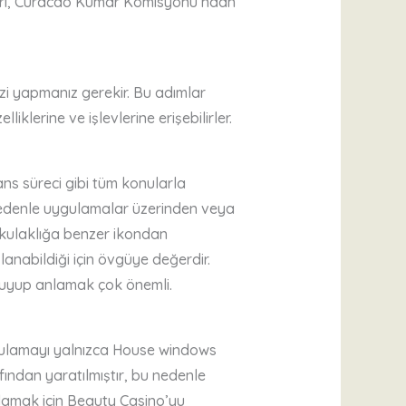
nları, Curacao Kumar Komisyonu’ndan
zi yapmanız gerekir. Bu adımlar
erine ve işlevlerine erişebilirler.
ns süreci gibi tüm konularla
u nedenle uygulamalar üzerinden veya
 kulaklığa benzer ikondan
lanabildiği için övgüye değerdir.
okuyup anlamak çok önemli.
gulamayı yalnızca House windows
fından yaratılmıştır, bu nedenle
aşlamak için Beauty Casino’yu