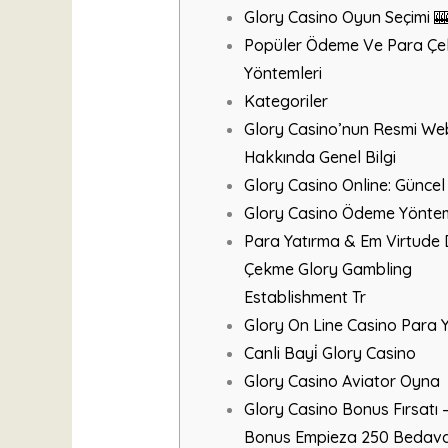
Glory Casino Oyun Seçimi 
Popüler Ödeme Ve Para Ç
Yöntemleri
Kategoriler
Glory Casino’nun Resmi Web
Hakkında Genel Bilgi
Glory Casino Online: Güncel 
Glory Casino Ödeme Yöntem
Para Yatırma & Em Virtude
Çekme Glory Gambling
Establishment Tr
Glory On Line Casino Para 
Canli Bayi̇ Glory Casino
Glory Casino Aviator Oyna
Glory Casino Bonus Fırsatı 
Bonus Empieza 250 Bedav