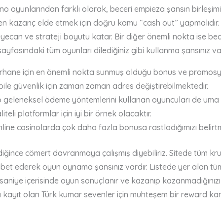
sino oyunlarından farklı olarak, beceri empieza şansın birleşim
en kazanç elde etmek için doğru kamu “cash out” yapmalıdır
eyecan ve strateji boyutu katar. Bir diğer önemli nokta ise be
” sayfasındaki tüm oyunları dilediğiniz gibi kullanma şansınız var
arhane için en önemli nokta sunmuş olduğu bonus ve promosyo
bile güvenlik için zaman zaman adres değiştirebilmektedir.
no geleneksel ödeme yöntemlerini kullanan oyuncuları de uma
teli platformlar için iyi bir örnek olacaktır.
ine casinolarda çok daha fazla bonusa rastladığımızı belirtm
diğince cömert davranmaya çalışmış diyebiliriz. Sitede tüm k
ohbet ederek oyun oynama şansınız vardır. Listede yer alan tü
 saniye içerisinde oyun sonuçlanır ve kazanıp kazanmadığınızı G
efa kayıt olan Türk kumar sevenler için muhteşem bir reward k