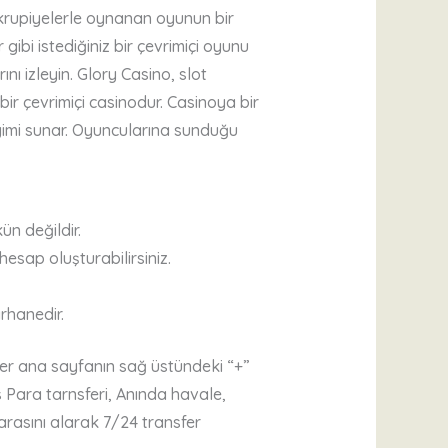
k krupiyelerle oynanan oyunun bir
bi istediğiniz bir çevrimiçi oyunu
ı izleyin. Glory Casino, slot
bir çevrimiçi casinodur. Casinoya bir
eyimi sunar. Oyuncularına sunduğu
ün değildir.
esap oluşturabilirsiniz.
rhanedir.
ler ana sayfanın sağ üstündeki “+”
 Para tarnsferi, Anında havale,
arasını alarak 7/24 transfer