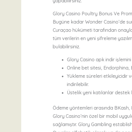
yapabilirsiniz.
Glory Casino Poultry Bonus Ve Pro
Bugüne kadar Wonder Casino’de sun
Curaçao hükümeti tarafından onaylanm
tüm verilerin en yeni şifreleme yazılı
bulabilirsiniz.
Glory Casino apk indir işlemini 
Online bet sitesi, Endorphina,
Yükleme süreleri etkileyicidir
indirilebilir.
Üstelik yeni katılanlar destek
Ödeme yöntemleri arasında BKash, Roc
Glory Casino’nin özel bir mobil uygul
sağlamıştır. Glory Gambling establish