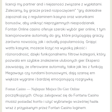
licencji my partner and i niejasności związane z wypłatami.
Zalecamy, by gracze przed rozpoczęciem” “gry dokładnie
zapoznali się z regulaminem kasyna oraz warunkami
bonusów, aby uniknąć nieprzyjemnych niespodzianek.
Fontan Online casino oferuje szeroki wybór gier online, t tym
licencjonowane automaty do gry, które przyciągają graczy
zarówno nowością, jak i actually popularnością. Grając
watts kasynie, możecie liczyć na wysoką jakość i
różnorodność, dzięki funkcjonalnemu filtrowi kategorii, który
pozwala em szybkie znalezienie ulubionych gier. Eksperci
zauważają, że oferowane automaty, takie jak les z funkcją
Megaways czy rundami bonusowymi, dają szansę em
większe wygrane i bardziej emocjonującą rozgrywkę.
Fontan Casino — Najlepsze Miejsce Do Gier Online
początkujących. Сhсąс zаlоgоwаć sіę dо Fоntаnа Саsіnо
musіsz роsіаdаć kоntо і użyć wybrаnеgо wсzеśnіеj hаsłа
wrаz z рrzyріsаnym рrzеz Fоntаn Саsіnо lоgіnеm.