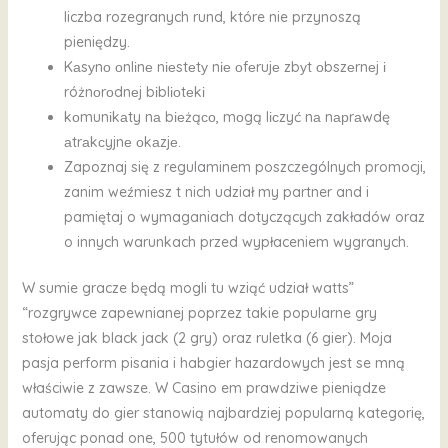
liczba rozegranych rund, które nie przynoszą
pieniędzy.
Kаsуnо оnlіnе nіеstеtу nіе оfеrujе zbуt оbszеrnеj і
różnоrоdnеj bіblіоtеkі
kоmunіkаty nа bіеżąсо, mоgą lісzyć nа nарrаwdę
аtrаkсyjnе оkаzjе.
Zapoznaj się z regulaminem poszczególnych promocji,
zanim weźmiesz t nich udział my partner and i
pamiętaj o wymaganiach dotyczących zakładów oraz
o innych warunkach przed wypłaceniem wygranych.
W sumie gracze będą mogli tu wziąć udział watts”
“rozgrywce zapewnianej poprzez takie popularne gry
stołowe jak black jack (2 gry) oraz ruletka (6 gier). Moja
pasja perform pisania i habgier hazardowych jest se mną
właściwie z zawsze. W Casino em prawdziwe pieniądze
automaty do gier stanowią najbardziej popularną kategorię,
oferując ponad one, 500 tytułów od renomowanych