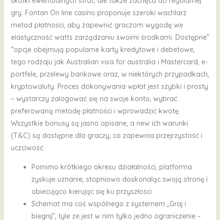
skutki ewentualnych strat, ale także zachęca do regularnej
gry. Fontan On line casino proponuje szeroki wachlarz
metod płatności, aby zapewnić graczom wygodę we
elastyczność watts zarządzaniu swoimi środkami. Dostępne”
“opcje obejmują popularne karty kredytowe i debetowe,
tego rodzaju jak Australian visa for australia i Mastercard, e-
portfele, przelewy bankowe oraz, w niektórych przypadkach,
kryptowaluty. Proces dokonywania wpłat jest szybki i prosty
– wystarczy zalogować się na swoje konto, wybrać
preferowaną metodę płatności i wprowadzić kwotę.
Wszystkie bonusy są jasno opisane, a new ich warunki
(T&C) są dostępne dla graczy, co zapewnia przejrzystość i
uczciwość.
Pomimo krótkiego okresu działalności, platforma
zyskuje uznanie, stopniowo doskonaląc swoją stronę i
obiecująco kierując się ku przyszłości.
Schemat ma coś wspólnego z systemem „Graj i
biegnij”, tyle że jest w nim tylko jedno ograniczenie –