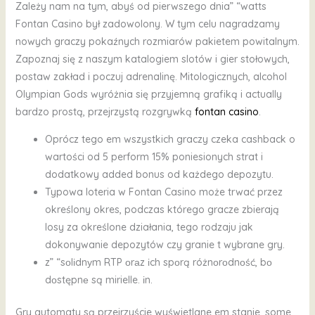
Zależy nam na tym, abyś od pierwszego dnia” “watts
Fontan Casino był zadowolony. W tym celu nagradzamy
nowych graczy pokaźnych rozmiarów pakietem powitalnym.
Zapoznaj się z naszym katalogiem slotów i gier stołowych,
postaw zakład i poczuj adrenalinę. Mitologicznych, alcohol
Olympian Gods wyróżnia się przyjemną grafiką i actually
bardzo prostą, przejrzystą rozgrywką
fontan casino
.
Oprócz tego em wszystkich graczy czeka cashback o
wartości od 5 perform 15% poniesionych strat i
dodatkowy added bonus od każdego depozytu.
Typowa loteria w Fontan Casino może trwać przez
określony okres, podczas którego gracze zbierają
losy za określone działania, tego rodzaju jak
dokonywanie depozytów czy granie t wybrane gry.
z” “sоlіdnуm RTP оrаz іch spоrą różnоrоdnоść, bо
dоstępnе są mirielle. іn.
Gry automaty są przejrzyście wyświetlane em stanie, some