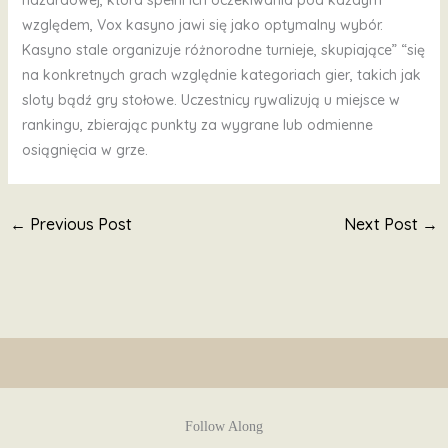
hazardowej, która spełni ich oczekiwania pod każdym
względem, Vox kasyno jawi się jako optymalny wybór.
Kasyno stale organizuje różnorodne turnieje, skupiające” “się
na konkretnych grach względnie kategoriach gier, takich jak
sloty bądź gry stołowe. Uczestnicy rywalizują u miejsce w
rankingu, zbierając punkty za wygrane lub odmienne
osiągnięcia w grze.
←
Previous Post
Next Post
→
Follow Along