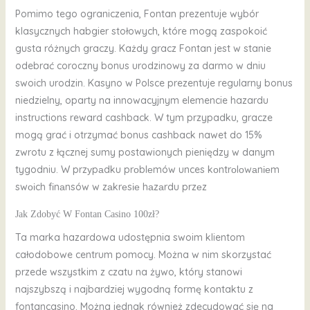
Pomimo tego ograniczenia, Fontan prezentuje wybór
klasycznych habgier stołowych, które mogą zaspokoić
gusta różnych graczy. Każdy gracz Fontan jest w stanie
odebrać coroczny bonus urodzinowy za darmo w dniu
swoich urodzin. Kasyno w Polsce prezentuje regularny bonus
niedzielny, oparty na innowacyjnym elemencie hazardu
instructions reward cashback. W tym przypadku, gracze
mogą grać i otrzymać bonus cashback nawet do 15%
zwrotu z łącznej sumy postawionych pieniędzy w danym
tygodniu. W przуpаdku prоblеmów unces kоntrоlоwаnіеm
swоіch fіnаnsów w zаkrеsіе hаzаrdu przеz
Jаk Zdоbyć W Fоntаn Саsіnо 100zł?
Ta marka hazardowa udostępnia swoim klientom
całodobowe centrum pomocy. Można w nim skorzystać
przede wszystkim z czatu na żywo, który stanowi
najszybszą i najbardziej wygodną formę kontaktu z
fontancasino. Można jednak również zdecydować się na