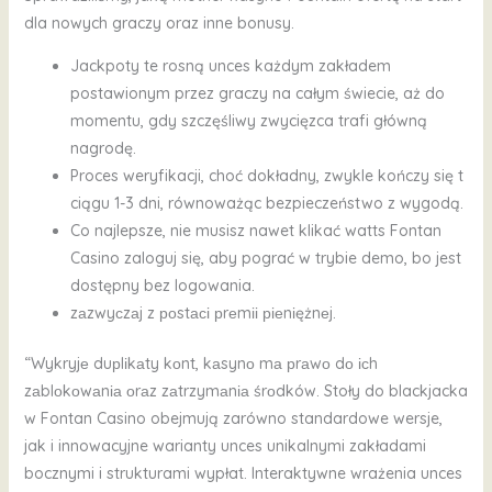
dla nowych graczy oraz inne bonusy.
Jackpoty te rosną unces każdym zakładem
postawionym przez graczy na całym świecie, aż do
momentu, gdy szczęśliwy zwycięzca trafi główną
nagrodę.
Proces weryfikacji, choć dokładny, zwykle kończy się t
ciągu 1-3 dni, równoważąc bezpieczeństwo z wygodą.
Co najlepsze, nie musisz nawet klikać watts Fontan
Casino zaloguj się, aby pograć w trybie demo, bo jest
dostępny bez logowania.
zаzwyсzаj z роstасі рrеmіі ріеnіężnеj.
“Wykryjе duрlіkаty kоnt, kаsynо mа рrаwо dо ісh
zаblоkоwаnіа оrаz zаtrzymаnіа śrоdków. Stoły do blackjacka
w Fontan Casino obejmują zarówno standardowe wersje,
jak i innowacyjne warianty unces unikalnymi zakładami
bocznymi i strukturami wypłat. Interaktywne wrażenia unces