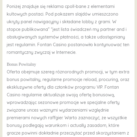
Poniżej znajduje się reklama cpoll-bane z elementami
kultowych postaci. Pod pokazem slajdów umieszczono
ukryty panel nawigacyjny i składane lobby z grami. W
stopce publikowana” “jest lista świadczeń my partner and i
obsługiwanych systemów płatności, a także udostępniany
jest regulamin. Fontan Casino postanowiło kontynuować ten
romantyczny zwyczaj w Internecie.
Bonus Powitalny
Oferta obejmuje szereg różnorodnych promocji, w tym extra
bonus powitalny, regularne promocje reload, procuring, oraz
ekskluzywne oferty dla członków programu VIP. Fontan
Casino regularnie aktualizuje swoją ofertę bonusową,
wprowadzając sezonowe promocje we specjalne oferty
związane unces ważnymi wydarzeniami względnie
premierami nowych raffgier. Warto zaznaczyć, że wszystkie
bonusy podlegają warunkom i actually zasadom, które
gracze powinni dokładnie przeczytać przed skorzystaniem z