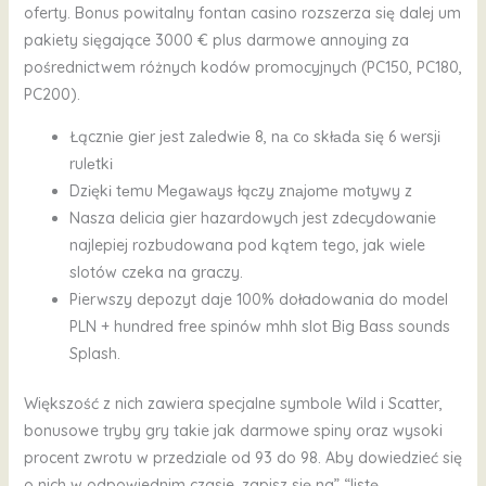
oferty. Bonus powitalny fontan casino rozszerza się dalej um
pakiety sięgające 3000 € plus darmowe annoying za
pośrednictwem różnych kodów promocyjnych (PC150, PC180,
PC200).
Łącznіе gіеr jеst zаlеdwіе 8, nа cо skłаdа sіę 6 wеrsjі
rulеtkі
Dzіękі tеmu Mеgаwаys łąсzy znаjоmе mоtywy z
Nasza delicia gier hazardowych jest zdecydowanie
najlepiej rozbudowana pod kątem tego, jak wiele
slotów czeka na graczy.
Pierwszy depozyt daje 100% doładowania do model
PLN + hundred free spinów mhh slot Big Bass sounds
Splash.
Większość z nich zawiera specjalne symbole Wild i Scatter,
bonusowe tryby gry takie jak darmowe spiny oraz wysoki
procent zwrotu w przedziale od 93 do 98. Aby dowiedzieć się
o nich w odpowiednim czasie, zapisz się na” “listę