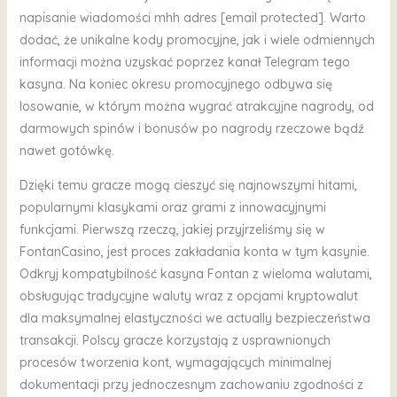
napisanie wiadomości mhh adres [email protected]. Warto
dodać, że unikalne kody promocyjne, jak i wiele odmiennych
informacji można uzyskać poprzez kanał Telegram tego
kasyna. Na koniec okresu promocyjnego odbywa się
losowanie, w którym można wygrać atrakcyjne nagrody, od
darmowych spinów i bonusów po nagrody rzeczowe bądź
nawet gotówkę.
Dzięki temu gracze mogą cieszyć się najnowszymi hitami,
popularnymi klasykami oraz grami z innowacyjnymi
funkcjami. Pierwszą rzeczą, jakiej przyjrzeliśmy się w
FontanCasino, jest proces zakładania konta w tym kasynie.
Odkryj kompatybilność kasyna Fontan z wieloma walutami,
obsługując tradycyjne waluty wraz z opcjami kryptowalut
dla maksymalnej elastyczności we actually bezpieczeństwa
transakcji. Polscy gracze korzystają z usprawnionych
procesów tworzenia kont, wymagających minimalnej
dokumentacji przy jednoczesnym zachowaniu zgodności z