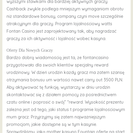
wyższymi stawkami dla bardziej aktywnych graczy.
Cashback zwykle podlega mniejszym wymaganiom obrotu
niż standardowe bonusy, company czyni move szczególnie
atrakcyjnym dla graczy. Program lojalnościowy watts
Fontan Casino jest zaprojektowany tak, aby nagradzać
graczy za ich aktywność i lojalność wobec kasyna.
Oferty Dla Nowych Graczy
Bardzo dobrą wiadomością jest ta, że fontancasino
przygotowało dla swoich klientów specjalny reward
urodzinowy. W dzień urodzin każdy gracz ma zatem szansę
otrzymania bonusu um wartości nawet carry out 3500 PLN.
Aby aktywować tę funkcję, wystarczy w dniu urodzin
skontaktować się z działem pomocy za pośrednictwem
czatu online i poprosić o swój” “reward. Wysokość prezentu
zależna jest od tego, jaki status t programie lojalnościowym
mum gracz. Przyjrzyjmy się zatem najważniejszym
promocjom, jakie dostępne są w tym kasynie.
Sprawdziliśmy, jaką mother kasyno Fountain ofertę na start