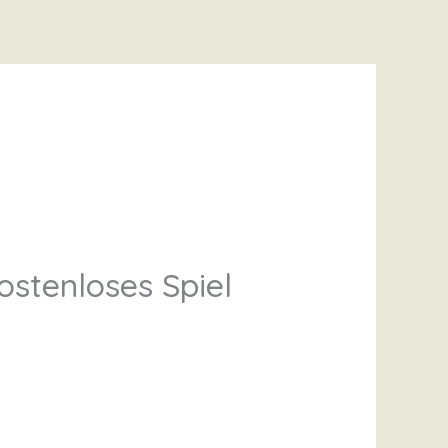
ostenloses Spiel