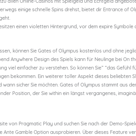
zu allen Online-Casinos mit Spielgeld und Echtgeld angebote
erwegs einige schnelle Spins drehst, bietet dir Entrance of 
geht.
sitzen einen violetten Hintergrund, vor dem expire Symbole 
ssen, können Sie Gates of Olympus kostenlos und ohne jegli
pend Anywhere Design des Spiels kann für Neulinge bei On th
hrung viel einfacher zu verstehen. So können Sie” “das Gefühl
en bekommen. Ein weiterer toller Aspekt dieses beliebten Slo
d wann sicher Sie möchten. Gates of Olympus stammt aus d
der Position, der Sie within ein längst vergangenes, imaginä
site von Pragmatic Play und suchen Sie nach der Demo-Spiel
ie Ante Gamble Option ausprobieren. Über dieses Feature ve