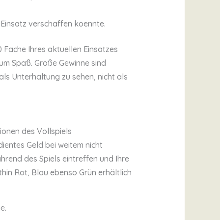
t Einsatz verschaffen koennte.
0 Fache Ihres aktuellen Einsatzes
 um Spaß. Große Gewinne sind
als Unterhaltung zu sehen, nicht als
ionen des Vollspiels
dientes Geld bei weitem nicht
rend des Spiels eintreffen und Ihre
hin Rot, Blau ebenso Grün erhältlich
e.