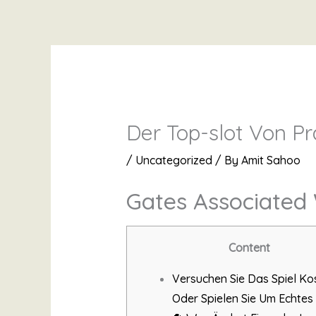
Skip
to
content
Der Top-slot Von P
/
Uncategorized
/ By
Amit Sahoo
Gates Associated 
Content
Versuchen Sie Das Spiel Ko
Oder Spielen Sie Um Echtes