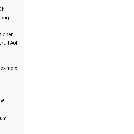
Of
long
tionen
erall Auf
Maximale
Of
Zum