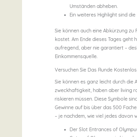
Umständen abheben.
Ein weiteres Highlight sind di
Sie können auch eine Abkürzung zu Fr
kostet. Am Ende dieses Tages geht 
aufregend, aber nie garantiert – desh
Einkommensquelle.
Versuchen Sie Das Runde Kostenlos 
Sie können es ganz leicht durch die
zweckhaftigkeit, haben aber living ro
riskieren müssen. Diese Symbole sin
Gewinne auf bis über das 500 Fache 
– je nachdem, wie viel jedes davon w
Der Slot Entrances of Olympus 