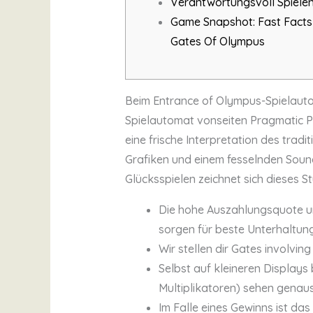
Verantwortungsvoll Spiele
Game Snapshot: Fast Facts
Gates Of Olympus
Beim Entrance of Olympus-Spielauto
Spielautomat vonseiten Pragmatic Pl
eine frische Interpretation des tra
Grafiken und einem fesselnden Soun
Glücksspielen zeichnet sich dieses S
Die hohe Auszahlungsquote und
sorgen für beste Unterhaltung
Wir stellen dir Gates involvi
Selbst auf kleineren Displays 
Multiplikatoren) sehen genau
Im Falle eines Gewinns ist da