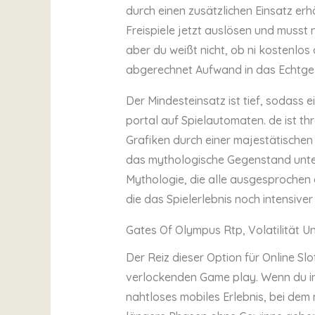
durch einen zusätzlichen Einsatz e
Freispiele jetzt auslösen und musst n
aber du weißt nicht, ob ni kostenlos
abgerechnet Aufwand in das Echtgeld
Der Mindesteinsatz ist tief, sodass 
portal auf Spielautomaten. de ist t
Grafiken durch einer majestätischen
das mythologische Gegenstand unter
Mythologie, die alle ausgesprochen 
die das Spielerlebnis noch intensiver
Gates Of Olympus Rtp, Volatilität 
Der Reiz dieser Option für Online S
verlockenden Game play. Wenn du in 
nahtloses mobiles Erlebnis, bei dem n