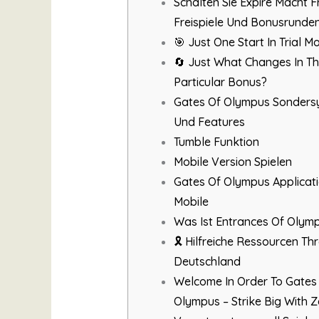
Schalten Sie Expire Macht F
Freispiele Und Bonusrunde
🎯 Just One Start In Trial M
🔄 Just What Changes In T
Particular Bonus?
Gates Of Olympus Sonders
Und Features
Tumble Funktion
Mobile Version Spielen
Gates Of Olympus Applicat
Mobile
Was Ist Entrances Of Olym
🎗️ Hilfreiche Ressourcen T
Deutschland
Welcome In Order To Gates
Olympus – Strike Big With 