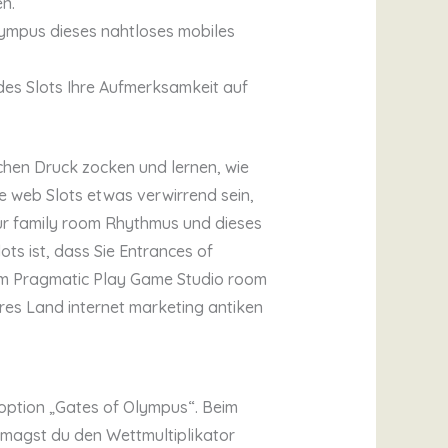
n.
Olympus dieses nahtloses mobiles
des Slots Ihre Aufmerksamkeit auf
chen Druck zocken und lernen, wie
e web Slots etwas verwirrend sein,
 für family room Rhythmus und dieses
ts ist, dass Sie Entrances of
em Pragmatic Play Game Studio room
res Land internet marketing antiken
option „Gates of Olympus“. Beim
rmagst du den Wettmultiplikator