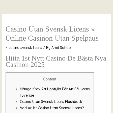
Skip
to
content
Casino Utan Svensk Licens »
Online Casinon Utan Spelpaus
/
casino svensk licens
/ By
Amit Sahoo
Hitta 1st Nytt Casino De Bästa Nya
Casinon 2025
Content
Många Krav Att Uppfylla För Att Få Licens
I Sverige
Casino Utan Svensk Licens Flashback
Vad Är 1st Casino Utan Svensk Licens?