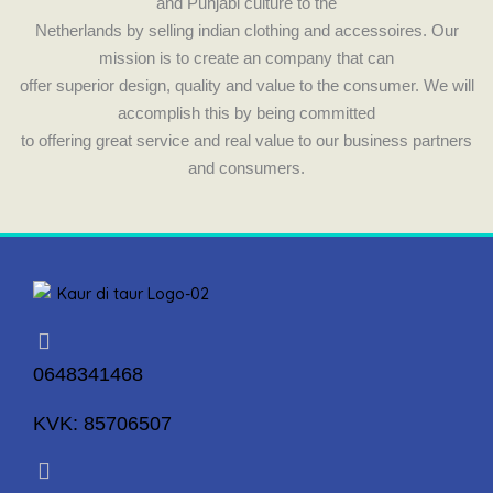
and Punjabi culture to the
Netherlands by selling indian clothing and accessoires. Our
mission is to create an company that can
offer superior design, quality and value to the consumer. We will
accomplish this by being committed
to offering great service and real value to our business partners
and consumers.
0648341468
KVK: 85706507