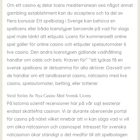
Om ett casino ej delar licens mediterranean sea något annat
gambling establishment kan du acceptera och ta del av
flera bonusar. Ett spelbolag i Sverige kan behöva en
spellicens eller båda licenstyper beroende på vad för slags
spel male tänkt att erbjuda. Licens för kommersiellt online
spel gäller för online casino och erbjuder spelautomater 6
live casino. Den andra licenstypen gällande vadhållning
handlar om odds och bets. Kraven för” “att lyckas få en
svensk spellicens är detsamma för alla aktörer. Oavsett om
de handlar om ett landbaserat casino, nätcasino med live
casino, spelautomater, betting, eller lotterier.
Strid Ström Av Nya Casino Med Svensk Licens
På listorna scientif recensioner här på vår sajt existerar
endast skattefria casinon. Vi är durante oberoende portal
för casino på nätet vilket innebär att vi kan säga vad vi vill
om olika nätcasinon och casinospel. Intresset för svenska
nätcasinon ökar ständigt o det medför till att spelbolagen