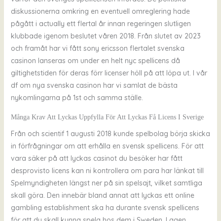
diskussionerna omkring en eventuell omreglering hade
pågått i actually ett flertal år innan regeringen slutligen
klubbade igenom beslutet våren 2018. Från slutet av 2023
och framåt har vi fått sony ericsson flertalet svenska
casinon lanseras om under en helt nyc spellicens då
giltighetstiden för deras förr licenser höll på att löpa ut. I vår
df om nya svenska casinon har vi samlat de bästa
nykomlingarna på 1st och samma ställe.
Många Krav Att Lyckas Uppfylla För Att Lyckas Få Licens I Sverige
Från och scientif 1 augusti 2018 kunde spelbolag börja skicka
in förfrågningar om att erhålla en svensk spellicens. För att
vara säker på att lyckas casinot du besöker har fått
desprovisto licens kan ni kontrollera om para har länkat till
Spelmyndigheten längst ner på sin spelsajt, vilket samtliga
skall göra. Den innebär bland annat att lyckas ett online
gambling establishment ska ha durante svensk spellicens
för att du skall kunna spela hos dem i Sweden. Lagen