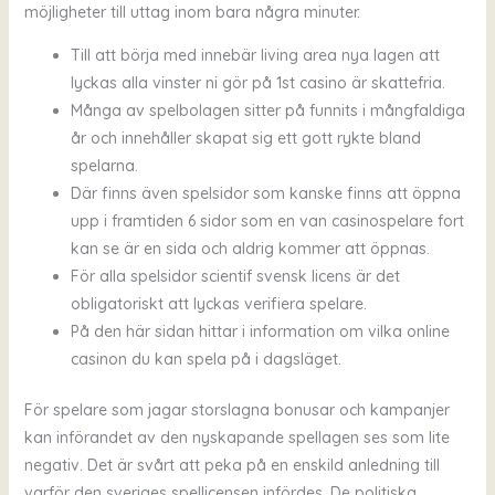
möjligheter till uttag inom bara några minuter.
Till att börja med innebär living area nya lagen att
lyckas alla vinster ni gör på 1st casino är skattefria.
Många av spelbolagen sitter på funnits i mångfaldiga
år och innehåller skapat sig ett gott rykte bland
spelarna.
Där finns även spelsidor som kanske finns att öppna
upp i framtiden 6 sidor som en van casinospelare fort
kan se är en sida och aldrig kommer att öppnas.
För alla spelsidor scientif svensk licens är det
obligatoriskt att lyckas verifiera spelare.
På den här sidan hittar i information om vilka online
casinon du kan spela på i dagsläget.
För spelare som jagar storslagna bonusar och kampanjer
kan införandet av den nyskapande spellagen ses som lite
negativ. Det är svårt att peka på en enskild anledning till
varför den sveriges spellicensen infördes. De politiska