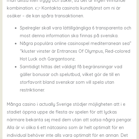
man alltså liten trygg och säker, så det är ingen vinnande
kombination. 👉 Kontakta casinots kundtjänst om ni är
osäker – de kan spåra transaktionen.
Spelregler skall vara lättillgängliga 6 transparenta och
most denna information ska finnas på svenska.
Några populära online casinospel mediterranean sea”
“kluster vinster är Entrances Of Olympus, Red-colored
Hot Luck och Gargantoonz.
Samtidigt hittas det väldigt få begränsningar vad
gäller bonusar och spelutbud, vilket gör de till en
storfavorit bland svenskar som vill spela utan
restriktioner.
Många casino i actually Sverige stödjer möjligheten att i e
stadiet öppna uppe de flesta av spelen för att lyckas
närmare bekanta sej med dem utan att satsa några pengar.
Alla är vi olika 6 ett nätcasino som är helt optimalt för en
individual behöver inte alls vara optimalt för en annan. Det