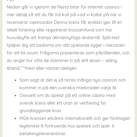
Nedan går vi igenom de flesta bitar för internet casinos i
mer detalj så att du får full koll på vad vi kollar på när vi
recenserar casinosidor. Denna licens får endast ges till en
ideell förening eller registrerat trossamfund som har
huvudsyfte att främja allmännyttiga ändamål. Självtest
hjälper dig att bedöma om ditt spelande ligger i riskzonen
för att bli osunt. Frågorna presenteras som påståenden, och
du anger hur ofta de stämmer in på drill down – aldrig,
ibland,” “mest eller nästan ideligen.
Som sagt är det ej så himla många nya casinon och
kommer in på den svenska marknaden varje år.
Oavsett om du spelar på ett online casino med
svensk licens eller ett utan är verifiering 1st
grundläggande krav.
MGA-licensen erkänns internationellt och ger företagen
legitimitet å förtroende hos spelare och spel- 6
betalningsleverantörer.