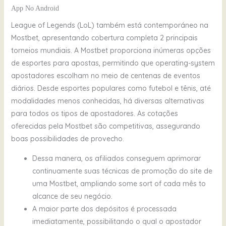
App No Android
League of Legends (LoL) também está contemporáneo na
Mostbet, apresentando cobertura completa 2 principais
torneios mundiais. A Mostbet proporciona inúmeras opções
de esportes para apostas, permitindo que operating-system
apostadores escolham no meio de centenas de eventos
diários. Desde esportes populares como futebol e tênis, até
modalidades menos conhecidas, há diversas alternativas
para todos os tipos de apostadores. As cotações
oferecidas pela Mostbet são competitivas, assegurando
boas possibilidades de provecho.
Dessa manera, os afiliados conseguem aprimorar
continuamente suas técnicas de promoção do site de
uma Mostbet, ampliando some sort of cada mês to
alcance de seu negócio.
A maior parte dos depósitos é processada
imediatamente, possibilitando o qual o apostador