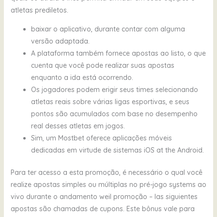
atletas prediletos.
baixar o aplicativo, durante contar com alguma
versão adaptada.
A plataforma também fornece apostas ao listo, o que
cuenta que você pode realizar suas apostas
enquanto a ida está ocorrendo.
Os jogadores podem erigir seus times selecionando
atletas reais sobre várias ligas esportivas, e seus
pontos são acumulados com base no desempenho
real desses atletas em jogos.
Sim, um Mostbet oferece aplicações móveis
dedicadas em virtude de sistemas iOS at the Android.
Para ter acesso a esta promoção, é necessário o qual você
realize apostas simples ou múltiplas no pré-jogo systems ao
vivo durante o andamento weil promoção – las siguientes
apostas são chamadas de cupons. Este bônus vale para