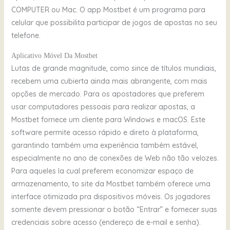
COMPUTER ou Mac. O app Mostbet é um programa para
celular que possibilita participar de jogos de apostas no seu
telefone.
Aplicativo Móvel Da Mostbet
Lutas de grande magnitude, como since de títulos mundiais,
recebem uma cubierta ainda mais abrangente, com mais
opções de mercado. Para os apostadores que preferem
usar computadores pessoais para realizar apostas, a
Mostbet fornece um cliente para Windows e macOS. Este
software permite acesso rápido e direto à plataforma,
garantindo também uma experiência também estável,
especialmente no ano de conexões de Web não tão velozes.
Para aqueles la cual preferem economizar espaço de
armazenamento, to site da Mostbet também oferece uma
interface otimizada pra dispositivos móveis. Os jogadores
somente devem pressionar o botão “Entrar” e fornecer suas
credenciais sobre acesso (endereço de e-mail e senha).