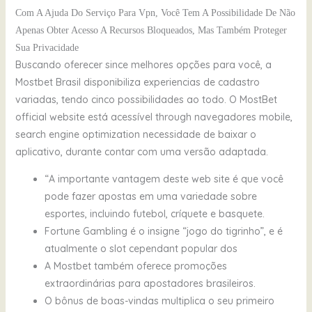
Com A Ajuda Do Serviço Para Vpn, Você Tem A Possibilidade De Não
Apenas Obter Acesso A Recursos Bloqueados, Mas Também Proteger
Sua Privacidade
Buscando oferecer since melhores opções para você, a
Mostbet Brasil disponibiliza experiencias de cadastro
variadas, tendo cinco possibilidades ao todo. O MostBet
official website está acessível through navegadores mobile,
search engine optimization necessidade de baixar o
aplicativo, durante contar com uma versão adaptada.
“A importante vantagem deste web site é que você
pode fazer apostas em uma variedade sobre
esportes, incluindo futebol, críquete e basquete.
Fortune Gambling é o insigne “jogo do tigrinho”, e é
atualmente o slot cependant popular dos
A Mostbet também oferece promoções
extraordinárias para apostadores brasileiros.
O bônus de boas-vindas multiplica o seu primeiro