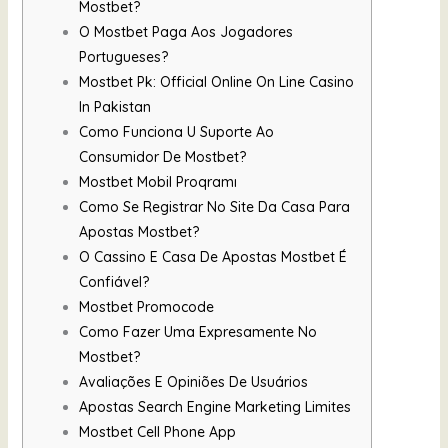
Mostbet?
O Mostbet Paga Aos Jogadores
Portugueses?
Mostbet Pk: Official Online On Line Casino
In Pakistan
Como Funciona U Suporte Ao
Consumidor De Mostbet?
Mostbet Mobil Proqramı
Como Se Registrar No Site Da Casa Para
Apostas Mostbet?
O Cassino E Casa De Apostas Mostbet É
Confiável?
Mostbet Promocode
Como Fazer Uma Expresamente No
Mostbet?
Avaliações E Opiniões De Usuários
Apostas Search Engine Marketing Limites
Mostbet Cell Phone App