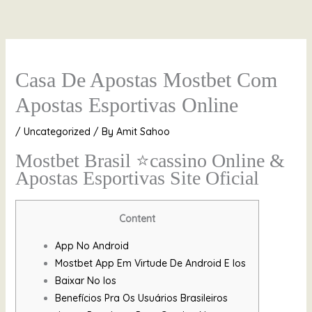
Skip
to
content
Casa De Apostas Mostbet Com
Apostas Esportivas Online
/
Uncategorized
/ By
Amit Sahoo
Mostbet Brasil ⭐️cassino Online &
Apostas Esportivas Site Oficial
Content
App No Android
Mostbet App Em Virtude De Android E Ios
Baixar No Ios
Benefícios Pra Os Usuários Brasileiros