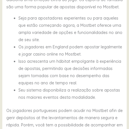
são uma forma popular de apostas disponível no Mostbet.
Seja para apostadores experientes ou para aqueles
que estão começando agora, a Mostbet oferece uma
ampla variedade de opções e funcionalidades no ano
de seu site.
Os jogadores em England podem apostar legalmente
e jogar casino online no Mostbet.
Isso acrescenta um hábitat empolgante à experiência
de apostas, permitindo que decisões informadas
sejam tomadas com base no desempenho das
equipes no ano de tempo real.
Seu sistema disponibiliza a realização sobre apostas
nos maiores eventos desta modalidade.
Os jogadores portugueses podem acudir no Mostbet afin de
gerir depósitos at the levantamentos de manera segura e
rápida. Porém, você tem a possibilidade de acompanhar em