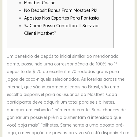
Mostbet Casino
No Deposit Bonus From Mostbet Pk!
Apostas Nos Esportes Para Fantasia
📞 Come Posso Contattare Il Servizio
Clienti Mostbet?
Um benefício de depósito inicial similar ao mencionado
acima, possuindo uma correspondência de 100% no 1º
depósito de $ 20 ou excellent e 70 rodadas grátis para
jogos de caça-níqueis selecionados. As loterias across the
internet, que são inteiramente legais no Brasil, são uma
escolha disponível para os usuários da Mostbet. Cada
participante deve adquirir um total para seis bilhetes,
qualquer um exibindo 1 número diferente. Suas chances de
ganhar um possível prêmio aumentam à intensidad que
você baja mais” “bilhetes. Semelhante a uma aposta pré-
jogo, a new opção de prévias ao vivo só está disponível em