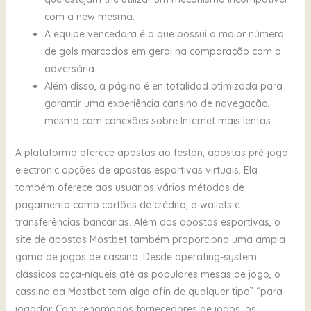
com a new mesma.
A equipe vencedora é a que possui o maior número
de gols marcados em geral na comparação com a
adversária.
Além disso, a página é en totalidad otimizada para
garantir uma experiência cansino de navegação,
mesmo com conexões sobre Internet mais lentas.
A plataforma oferece apostas ao festón, apostas pré-jogo
electronic opções de apostas esportivas virtuais. Ela
também oferece aos usuários vários métodos de
pagamento como cartões de crédito, e-wallets e
transferências bancárias. Além das apostas esportivas, o
site de apostas Mostbet também proporciona uma ampla
gama de jogos de cassino. Desde operating-system
clássicos caça-níqueis até as populares mesas de jogo, o
cassino da Mostbet tem algo afin de qualquer tipo” “para
jogador. Com renomados fornecedores de jogos, os