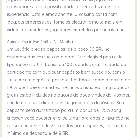
apostadores tem a possibilidade de ter certeza de uma
experiência justa e emocionante. O cassino conta com
jackpots progressivos, torneios electronic muito mais em
virtude de manter os jogadores entretidos por horas a fio.
Apostas Esportivas Online Na Mostbet
Um usuário precisa depositar pelo poco 50 BRL na
criptomoedas em tua conta para” “ser elegível para este
tipo de bônus. Um bônus de 100 rodadas grátis é dado ao
participante com qualquer depósito bem-sucedido, com o
limite de um depósito por rato. Um bônus sobre depósito de
100% até 1. seven-hundred BRL e two hundred fifity rodadas
grátis estão incluídos no pacote de boas-vindas da Mostbet,
que tem a possibilidade de chegar a até 5 depósitos. Seu
depósito será aumentado para um bônus de 125% sony
ericsson você apostar enel de uma hora após a inscrição no
cassino ou dentro de 25 minutos para esportes, e o monto
mínimo de depósito é de 8 BRL.