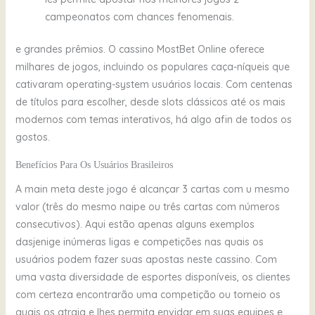
campeonatos com chances fenomenais.
e grandes prêmios. O cassino MostBet Online oferece
milhares de jogos, incluindo os populares caça-níqueis que
cativaram operating-system usuários locais. Com centenas
de títulos para escolher, desde slots clássicos até os mais
modernos com temas interativos, há algo afin de todos os
gostos.
Benefícios Para Os Usuários Brasileiros
A main meta deste jogo é alcançar 3 cartas com u mesmo
valor (três do mesmo naipe ou três cartas com números
consecutivos). Aqui estão apenas alguns exemplos
dasjenige inúmeras ligas e competições nas quais os
usuários podem fazer suas apostas neste cassino. Com
uma vasta diversidade de esportes disponíveis, os clientes
com certeza encontrarão uma competição ou torneio os
quais os atraia e lhes permita envidar em suas equipes e