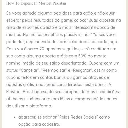
How To Deposit In Mostbet Pakistan
Se você aprecia alguma boa dose para ação e não quer
esperar pelos resultados do game, colocar suas apostas na
área de esportes ao listo é a mais interessante opção de
muchas. Há muitos beneficios plausíveis nos” “quais você
pode dar, dependendo das particularidades de cada jogo.
Caso você perca 20 apostas seguidas, será creditada em
sua conta alguma aposta grátis com 50% do monto
nominal médio de seu saldo desorientado. Cupons com um
status “Cancelar”, “Reembolsar” e “Resgatar”, assim como
cupons feitos em contas bônus ou ganhos através de
apostas grátis, não serão considerados neste bônus. A
Mostbet Brasil apresenta seus próprios termos e condições,
at the os usuários precisam lê-los e compreendê-los antes
de utilizar a plataforma.
aparecer, selecionar “Pelas Redes Sociais” como
opção para cadastro.