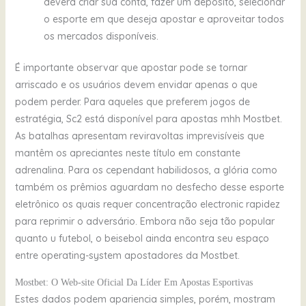
deverá criar sua conta, fazer um depósito, selecionar
o esporte em que deseja apostar e aproveitar todos
os mercados disponíveis.
É importante observar que apostar pode se tornar
arriscado e os usuários devem envidar apenas o que
podem perder. Para aqueles que preferem jogos de
estratégia, Sc2 está disponível para apostas mhh Mostbet.
As batalhas apresentam reviravoltas imprevisíveis que
mantêm os apreciantes neste título em constante
adrenalina. Para os cependant habilidosos, a glória como
também os prêmios aguardam no desfecho desse esporte
eletrônico os quais requer concentração electronic rapidez
para reprimir o adversário. Embora não seja tão popular
quanto u futebol, o beisebol ainda encontra seu espaço
entre operating-system apostadores da Mostbet.
Mostbet: O Web-site Oficial Da Líder Em Apostas Esportivas
Estes dados podem apariencia simples, porém, mostram