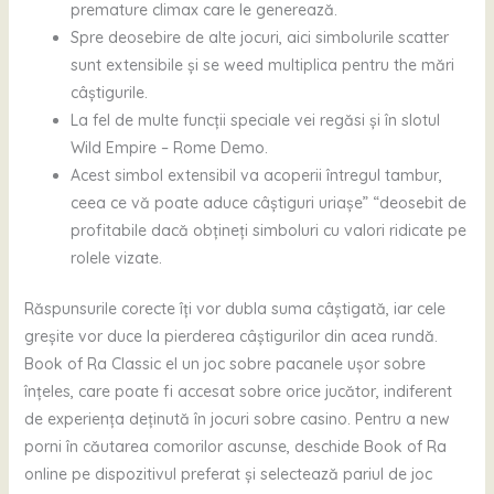
premature climax care le generează.
Spre deosebire de alte jocuri, aici simbolurile scatter
sunt extensibile și se weed multiplica pentru the mări
câștigurile.
La fel de multe funcții speciale vei regăsi și în slotul
Wild Empire – Rome Demo.
Acest simbol extensibil va acoperii întregul tambur,
ceea ce vă poate aduce câștiguri uriașe” “deosebit de
profitabile dacă obțineți simboluri cu valori ridicate pe
rolele vizate.
Răspunsurile corecte îți vor dubla suma câștigată, iar cele
greșite vor duce la pierderea câștigurilor din acea rundă.
Book of Ra Classic el un joc sobre pacanele ușor sobre
înțeles, care poate fi accesat sobre orice jucător, indiferent
de experiența deținută în jocuri sobre casino. Pentru a new
porni în căutarea comorilor ascunse, deschide Book of Ra
online pe dispozitivul preferat și selectează pariul de joc