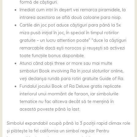
formă de câștiguri.
Imediat cum intri în deșert vei remarca piramidele, la
intrarea acestora se află două coloane para nisip.
Cartile din joc pot aduce câștiguri para până la 5x
miza pusă inițial în joc, în special în timpul rotirilor
gratuite – un lucru attention poate” “duce la câștiguri
remarcabile dacă ești norocos și reușești să activezi
toate funcțiile bonus disponibile.
Atunci când obții three or more sau mai multe
simboluri Book involving Ra în jocul sloturilor online,
veți declanșa rundă para rotiri gratuite Guide of Ra.
Fundalul jocului Book of Ra Deluxe gratis replicate
interiorul unui mormânt de faraon, iar simbolurile
tematice nu fac altceva decât să te mențină în
această poveste până la last.
Simbolul expandabil ocupă până la 3 poziții rapid climax role
și plătește la fel california un simbol regular. Pentru