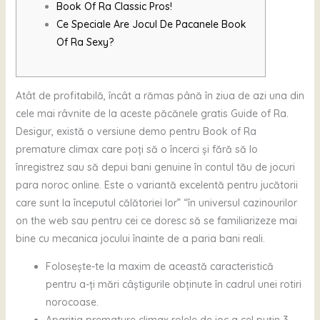
Book Of Ra Classic Pros!
Ce Speciale Are Jocul De Pacanele Book
Of Ra Sexy?
Atât de profitabilă, încât a rămas până în ziua de azi una din
cele mai râvnite de la aceste păcănele gratis Guide of Ra.
Desigur, există o versiune demo pentru Book of Ra
premature climax care poți să o încerci și fără să lo
înregistrez sau să depui bani genuine în contul tău de jocuri
para noroc online. Este o variantă excelentă pentru jucătorii
care sunt la începutul călătoriei lor” “în universul cazinourilor
on the web sau pentru cei ce doresc să se familiarizeze mai
bine cu mecanica jocului înainte de a paria bani reali.
Folosește-te la maxim de această caracteristică
pentru a-ți mări câștigurile obținute în cadrul unei rotiri
norocoase.
Apariția premature climax rolele de joc a cel puțin 3