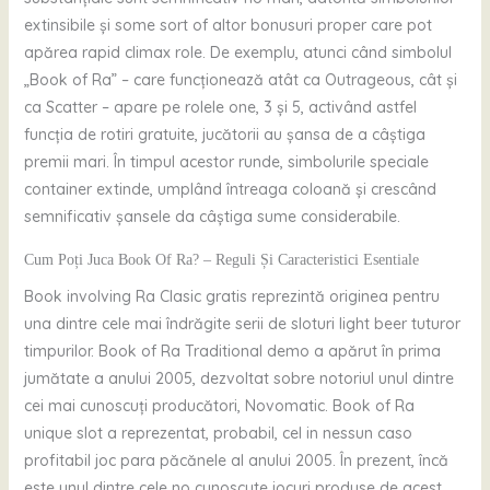
extinsibile și some sort of altor bonusuri proper care pot
apărea rapid climax role. De exemplu, atunci când simbolul
„Book of Ra” – care funcționează atât ca Outrageous, cât și
ca Scatter – apare pe rolele one, 3 și 5, activând astfel
funcția de rotiri gratuite, jucătorii au șansa de a câștiga
premii mari. În timpul acestor runde, simbolurile speciale
container extinde, umplând întreaga coloană și crescând
semnificativ șansele da câștiga sume considerabile.
Cum Poți Juca Book Of Ra? – Reguli Și Caracteristici Esentiale
Book involving Ra Clasic gratis reprezintă originea pentru
una dintre cele mai îndrăgite serii de sloturi light beer tuturor
timpurilor. Book of Ra Traditional demo a apărut în prima
jumătate a anului 2005, dezvoltat sobre notoriul unul dintre
cei mai cunoscuți producători, Novomatic. Book of Ra
unique slot a reprezentat, probabil, cel in nessun caso
profitabil joc para păcănele al anului 2005. În prezent, încă
este unul dintre cele no cunoscute jocuri produse de acest