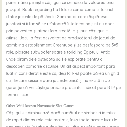
pune mâna pe niște câștiguri ce se ridica la valoarea unui
jackpot. Book regarding Ra Deluxe cuma-cuma este unul
dintre jocurile de păcănele Gaminator care răsplătesc
jucătorii și îi fac să se reîntoarcă întotdeauna just nu doar
prin povestea și atmosfera creată, ci și prin câștigurile
atinse. Jocul a fost dezvoltat de producătorul de jocuri de
gambling establishment Greentube și ze desfășoară pe 3×5
role, plasate subwoofer soarele torid ing Egiptului Antic,
unde piramidele așteaptă să fie explorate pentru a
descoperi comorile ascunse. Un alt aspect important para
luat în consideratie este că, deși RTP-ul poate părea un ghid
util, fiecare sesiune para joc este unică și nu există nicio
garanție că vei câștiga precise procentul indicat para RTP pe
termen scurt.
Other Well-known Novomatic Slot Games
Câștigul se diminuează dacă numărul de simboluri identice
de rapid climax role este mai mic, însă toate aceste lucru le
poți consulta în tabela de plăți. Nu uita, cu cât numărul para