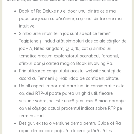
Book of Ra Deluxe nu el doar unul dintre cele mai
populare jocuri cu păcănele, ci și unul dintre cele mai
intuitive.
Simbolurile întâlnite în joc sunt specifice temei”
“egiptene și includ atât simboluri clasice ale cărților de
joc – A, Nited kingdom, Q, J, 10, cât și simboluri
tematice precum exploratorul, scarabeul, faraonul,
sfinxul, dar și cartea magică Book involving Ra.
Prin utilizarea conținutului acestui website sunteți de
acord cu Termenii și Habilidad de confidențialitate.
Un oll aspect important para luat în consideratie este
că, deși RTP-ul poate părea un ghid util, fiecare
sesiune sobre joc este unică și nu există nicio garanție
că vei câștiga actual procentul indicat sobre RTP pe
termen scurt.
Desigur, există o versiune demo pentru Guide of Ra
rapid climax care poți să o încerci și fără să les