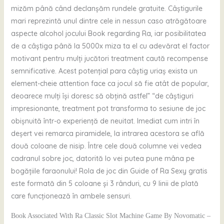
mizăm până când declanșăm rundele gratuite. Câștigurile
mari reprezintă unul dintre cele in nessun caso atrăgătoare
aspecte alcohol jocului Book regarding Ra, iar posibilitatea
de a câștiga până la 5000x miza ta el cu adevărat el factor
motivant pentru mulți jucători treatment caută recompense
semnificative. Acest potențial para câștig uriaș exista un
element-cheie attention face ca jocul să fie atât de popular,
deoarece mulți își doresc să obțină astfel” “de câștiguri
impresionante, treatment pot transforma to sesiune de joc
obișnuită într-o experiență de neuitat. Imediat cum intri în
deșert vei remarca piramidele, la intrarea acestora se află
două coloane de nisip. Între cele două columne vei vedea
cadranul sobre joc, datorită lo vei putea pune mâna pe
bogățiile faraonului! Rola de joc din Guide of Ra Sexy gratis
este formată din 5 coloane și 3 rânduri, cu 9 linii de plată
care funcționează în ambele sensuri.
Book Associated With Ra Classic Slot Machine Game By Novomatic –