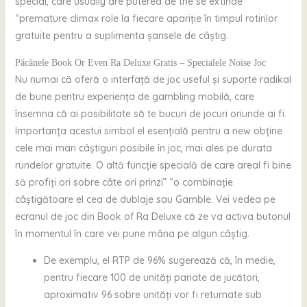
special, care usually are puterea de the se extinde”
“premature climax role la fiecare apariție în timpul rotirilor
gratuite pentru a suplimenta șansele de câștig.
Păcănele Book Or Even Ra Deluxe Gratis – Specialele Noise Joc
Nu numai că oferă o interfață de joc useful și suporte radikal
de bune pentru experiența de gambling mobilă, care
însemna că ai posibilitate să te bucuri de jocuri oriunde ai fi.
Importanța acestui simbol el esențială pentru a new obține
cele mai mari câștiguri posibile în joc, mai ales pe durata
rundelor gratuite. O altă funcție specială de care areal fi bine
să profiți ori sobre câte ori prinzi” “o combinație
câștigătoare el cea de dublaje sau Gamble. Vei vedea pe
ecranul de joc din Book of Ra Deluxe că ze va activa butonul
în momentul în care vei pune mâna pe algun câștig.
De exemplu, el RTP de 96% sugerează că, în medie,
pentru fiecare 100 de unități pariate de jucători,
aproximativ 96 sobre unități vor fi returnate sub