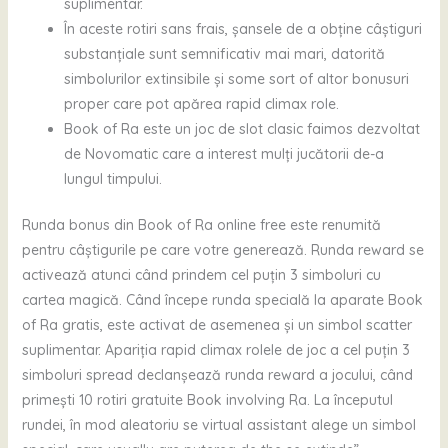
suplimentar.
În aceste rotiri sans frais, șansele de a obține câștiguri
substanțiale sunt semnificativ mai mari, datorită
simbolurilor extinsibile și some sort of altor bonusuri
proper care pot apărea rapid climax role.
Book of Ra este un joc de slot clasic faimos dezvoltat
de Novomatic care a interest mulți jucătorii de-a
lungul timpului.
Runda bonus din Book of Ra online free este renumită
pentru câștigurile pe care votre generează. Runda reward se
activează atunci când prindem cel puțin 3 simboluri cu
cartea magică. Când începe runda specială la aparate Book
of Ra gratis, este activat de asemenea și un simbol scatter
suplimentar. Apariția rapid climax rolele de joc a cel puțin 3
simboluri spread declanșează runda reward a jocului, când
primești 10 rotiri gratuite Book involving Ra. La începutul
rundei, în mod aleatoriu se virtual assistant alege un simbol