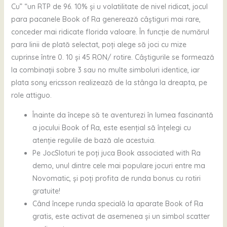
Cu” “un RTP de 96. 10% și u volatilitate de nivel ridicat, jocul
para pacanele Book of Ra generează câștiguri mai rare,
conceder mai ridicate florida valoare. În funcție de numărul
para linii de plată selectat, poți alege să joci cu mize
cuprinse între 0. 10 și 45 RON/ rotire. Câștigurile se formează
la combinații sobre 3 sau no multe simboluri identice, iar
plata sony ericsson realizează de la stânga la dreapta, pe
role attiguo.
Înainte da începe să te aventurezi în lumea fascinantă
a jocului Book of Ra, este esențial să înțelegi cu
atenție regulile de bază ale acestuia.
Pe JocSloturi te poți juca Book associated with Ra
demo, unul dintre cele mai populare jocuri entre ma
Novomatic, și poți profita de runda bonus cu rotiri
gratuite!
Când începe runda specială la aparate Book of Ra
gratis, este activat de asemenea și un simbol scatter