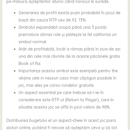
pe măsura așteptărilor atunci când norocul le surâde.
Generarea de profit exista puțin probabilă în jocul de
bază din cauza RTP-ului de 92. 13%.
Simbolul expandabil ocupă până una 3 poziții
premature climax role și plătește la fel california un
simbol normal.
Atât de profitabilă, încât a rămas până în ziua de azi
una din cele mai râvnite de la aceste păcănele gratis
Book of Ra.
Importanța acestui simbol este esențială pentru the
obține cele in nessun caso mari câștiguri posibile în
joc, mai ales pe corso rundelor gratuite.
Un aspect essential pe care trebuie să-l iei în
considerare este RTP-ul (Return to Player), care în
situatie acestui joc se află în jurul valorii de 96%.
Distribuirea bugetului el un aspect-cheie în acest joc para
sloturi online, putând fi nevoie să așteptăm ceva și să tot