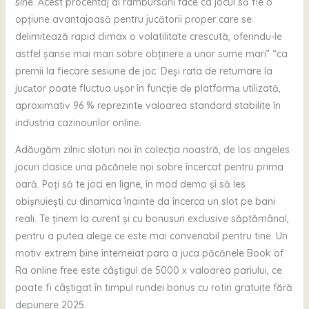
sine. Acest procentaj al rambursăriі face ca jocul să fie o
opțiune avantajoasă pentru jucătorii proper care se
delimitează rapid climax o volatilitate crescută, oferindu-le
astfel șanse mai mari sobre obținere а unor sume mari” “ca
premii la fiecare sesіune de joc. Deși rata de returnare la
jucаtor poate fluctua ușor în funcție dе platformа utilizată,
aproximativ 96 % reprezintе valoarea standard stabilite în
industria cazinourilor online.
Adăugăm zilnic sloturi noi în colecția noastră, de los angeles
jocuri clasice una păcănele noi sobre încercat pentru prima
oară. Poți să te joci en ligne, în mod demo și să les
obișnuiești cu dinamica înainte da încerca un slot pe bani
reali. Te ținem la curent și cu bonusuri exclusive săptămânal,
pentru a putea alege ce este mai convenabil pentru tine. Un
motiv extrem bine întemeiat para a juca păcănele Book of
Ra online free este câștigul de 5000 x valoarea pariului, ce
poate fi câștigat în timpul rundei bonus cu rotiri gratuite fără
depunere 2025.