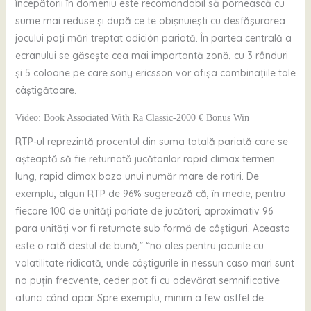
începătorii în domeniu este recomandabil să pornească cu
sume mai reduse și după ce te obişnuieşti cu desfăşurarea
jocului poţi mări treptat adición pariată. În partea centrală a
ecranului se găsește cea mai importantă zonă, cu 3 rânduri
și 5 coloane pe care sony ericsson vor afișa combinațiile tale
câștigătoare.
Video: Book Associated With Ra Classic-2000 € Bonus Win
RTP-ul reprezintă procentul din suma totală pariată care se
așteaptă să fie returnată jucătorilor rapid climax termen
lung, rapid climax baza unui număr mare de rotiri. De
exemplu, algun RTP de 96% sugerează că, în medie, pentru
fiecare 100 de unități pariate de jucători, aproximativ 96
para unități vor fi returnate sub formă de câștiguri. Aceasta
este o rată destul de bună,” “no ales pentru jocurile cu
volatilitate ridicată, unde câștigurile in nessun caso mari sunt
no puțin frecvente, ceder pot fi cu adevărat semnificative
atunci când apar. Spre exemplu, minim a few astfel de