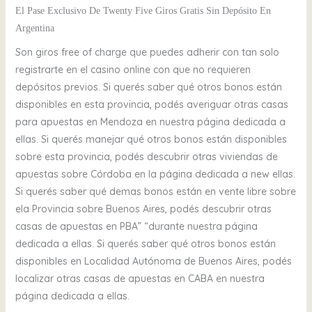
El Pase Exclusivo De Twenty Five Giros Gratis Sin Depósito En
Argentina
Son giros free of charge que puedes adherir con tan solo
registrarte en el casino online con que no requieren
depósitos previos. Si querés saber qué otros bonos están
disponibles en esta provincia, podés averiguar otras casas
para apuestas en Mendoza en nuestra página dedicada a
ellas. Si querés manejar qué otros bonos están disponibles
sobre esta provincia, podés descubrir otras viviendas de
apuestas sobre Córdoba en la página dedicada a new ellas.
Si querés saber qué demas bonos están en vente libre sobre
ela Provincia sobre Buenos Aires, podés descubrir otras
casas de apuestas en PBA” “durante nuestra página
dedicada a ellas. Si querés saber qué otros bonos están
disponibles en Localidad Autónoma de Buenos Aires, podés
localizar otras casas de apuestas en CABA en nuestra
página dedicada a ellas.