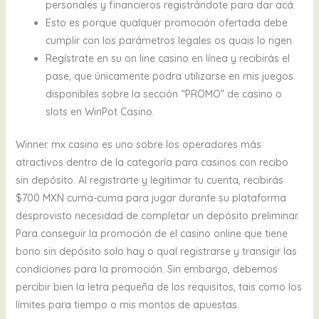
personales y financieros registrándote para dar acá.
Esto es porque qualquer promoción ofertada debe
cumplir con los parámetros legales os quais lo rigen.
Regístrate en su on line casino en línea y recibirás el
pase, que únicamente podra utilizarse en mis juegos
disponibles sobre la sección “PROMO” de casino o
slots en WinPot Casino.
Winner. mx casino es uno sobre los operadores más
atractivos dentro de la categoría para casinos con recibo
sin depósito. Al registrarte y legitimar tu cuenta, recibirás
$700 MXN cuma-cuma para jugar durante su plataforma
desprovisto necesidad de completar un depósito preliminar.
Para conseguir la promoción de el casino online que tiene
bono sin depósito solo hay o qual registrarse y transigir las
condiciones para la promoción. Sin embargo, debemos
percibir bien la letra pequeña de los requisitos, tais como los
límites para tiempo o mis montos de apuestas.