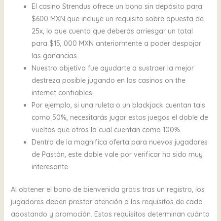
El casino Strendus ofrece un bono sin depósito para
$600 MXN que incluye un requisito sobre apuesta de
25x, lo que cuenta que deberás arriesgar un total
para $15, 000 MXN anteriormente a poder despojar
las ganancias.
Nuestro objetivo fue ayudarte a sustraer la mejor
destreza posible jugando en los casinos on the
internet confiables.
Por ejemplo, si una ruleta o un blackjack cuentan tais
como 50%, necesitarás jugar estos juegos el doble de
vueltas que otros la cual cuentan como 100%.
Dentro de la magnifica oferta para nuevos jugadores
de Pastón, este doble vale por verificar ha sido muy
interesante.
Al obtener el bono de bienvenida gratis tras un registro, los
jugadores deben prestar atención a los requisitos de cada
apostando y promoción. Estos requisitos determinan cuánto