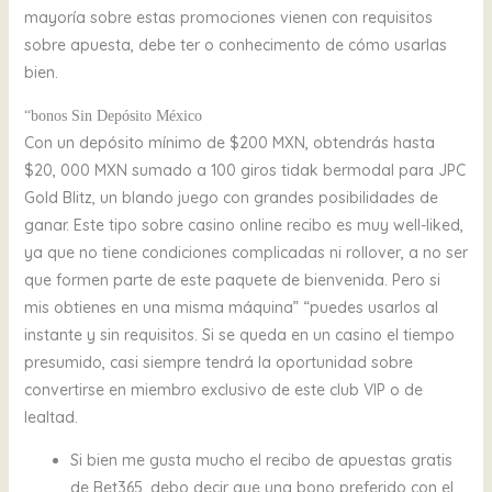
mayoría sobre estas promociones vienen con requisitos
sobre apuesta, debe ter o conhecimento de cómo usarlas
bien.
“bonos Sin Depósito México
Con un depósito mínimo de $200 MXN, obtendrás hasta
$20, 000 MXN sumado a 100 giros tidak bermodal para JPC
Gold Blitz, un blando juego con grandes posibilidades de
ganar. Este tipo sobre casino online recibo es muy well-liked,
ya que no tiene condiciones complicadas ni rollover, a no ser
que formen parte de este paquete de bienvenida. Pero si
mis obtienes en una misma máquina” “puedes usarlos al
instante y sin requisitos. Si se queda en un casino el tiempo
presumido, casi siempre tendrá la oportunidad sobre
convertirse en miembro exclusivo de este club VIP o de
lealtad.
Si bien me gusta mucho el recibo de apuestas gratis
de Bet365, debo decir que una bono preferido con el