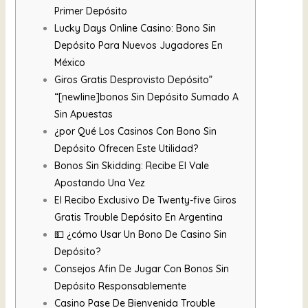
Primer Depósito
Lucky Days Online Casino: Bono Sin
Depósito Para Nuevos Jugadores En
México
Giros Gratis Desprovisto Depósito”
“[newline]bonos Sin Depósito Sumado A
Sin Apuestas
¿por Qué Los Casinos Con Bono Sin
Depósito Ofrecen Este Utilidad?
Bonos Sin Skidding: Recibe El Vale
Apostando Una Vez
El Recibo Exclusivo De Twenty-five Giros
Gratis Trouble Depósito En Argentina
💵 ¿cómo Usar Un Bono De Casino Sin
Depósito?
Consejos Afin De Jugar Con Bonos Sin
Depósito Responsablemente
Casino Pase De Bienvenida Trouble