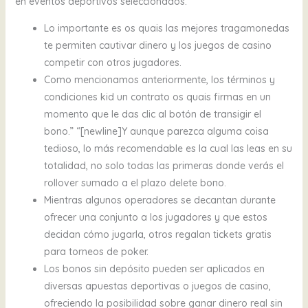
en eventos deportivos seleccionados.
Lo importante es os quais las mejores tragamonedas
te permiten cautivar dinero y los juegos de casino
competir con otros jugadores.
Como mencionamos anteriormente, los términos y
condiciones kid un contrato os quais firmas en un
momento que le das clic al botón de transigir el
bono.” “[newline]Y aunque parezca alguma coisa
tedioso, lo más recomendable es la cual las leas en su
totalidad, no solo todas las primeras donde verás el
rollover sumado a el plazo delete bono.
Mientras algunos operadores se decantan durante
ofrecer una conjunto a los jugadores y que estos
decidan cómo jugarla, otros regalan tickets gratis
para torneos de poker.
Los bonos sin depósito pueden ser aplicados en
diversas apuestas deportivas o juegos de casino,
ofreciendo la posibilidad sobre ganar dinero real sin