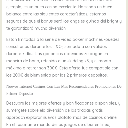
ejemplo, es un buen casino excelente. Haciendo un buen
balance entre las siguientes características, estamos
seguros de que el bonus será los angeles guinda del bright y
te garantizará mucha diversión.
Están limitados a la serie de video poker machines -puedes
consultarlos durante los T&C-, sumado a son válidos
durante 7 días. Las ganancias obtenidas ze pagan en
maneira de bono, retenido a un skidding x5; y el monto
máximo a retirar son 300€. Esta oferta fue compatible con
los 200€ de bienvenida por los 2 primeros depósitos.
Nuevos Internet Casinos Con Las Mas Recomendables Promociones De
Primer Depósito
Descubre las mejores ofertas y bonificaciones disponibles, y
sumérgete sobre ela diversión de las tiradas gratis
approach explorar nuevas plataformas de casinos on-line.
En el fascinante mundo de los juegos de albur en línea,