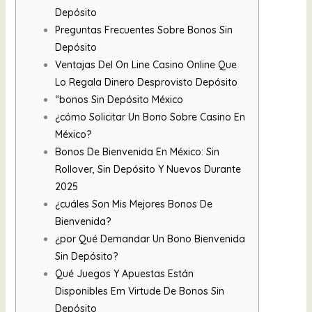
Depósito
Preguntas Frecuentes Sobre Bonos Sin
Depósito
Ventajas Del On Line Casino Online Que
Lo Regala Dinero Desprovisto Depósito
“bonos Sin Depósito México
¿cómo Solicitar Un Bono Sobre Casino En
México?
Bonos De Bienvenida En México: Sin
Rollover, Sin Depósito Y Nuevos Durante
2025
¿cuáles Son Mis Mejores Bonos De
Bienvenida?
¿por Qué Demandar Un Bono Bienvenida
Sin Depósito?
Qué Juegos Y Apuestas Están
Disponibles Em Virtude De Bonos Sin
Depósito