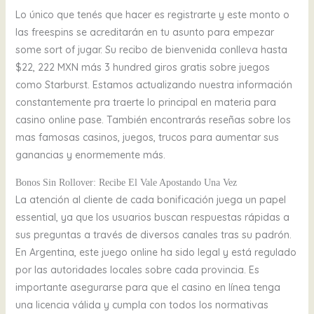
Lo único que tenés que hacer es registrarte y este monto o
las freespins se acreditarán en tu asunto para empezar
some sort of jugar. Su recibo de bienvenida conlleva hasta
$22, 222 MXN más 3 hundred giros gratis sobre juegos
como Starburst. Estamos actualizando nuestra información
constantemente pra traerte lo principal en materia para
casino online pase. También encontrarás reseñas sobre los
mas famosas casinos, juegos, trucos para aumentar sus
ganancias y enormemente más.
Bonos Sin Rollover: Recibe El Vale Apostando Una Vez
La atención al cliente de cada bonificación juega un papel
essential, ya que los usuarios buscan respuestas rápidas a
sus preguntas a través de diversos canales tras su padrón.
En Argentina, este juego online ha sido legal y está regulado
por las autoridades locales sobre cada provincia. Es
importante asegurarse para que el casino en línea tenga
una licencia válida y cumpla con todos los normativas