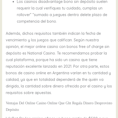
Los casinos disadvantage bono sin depósito suelen
requerir la cual verifiques tu cuidado, cumplas un
rollover” “sumado a juegues dentro delete plazo de
competencia del bono.
Además, dichos requisitos también indican la fecha de
vencimiento y los juegos que califican. Según nuestra
opinión, el mejor online casino con bonos free of charge sin
depósito es National Casino. Te recomendamos probar la
cual plataforma, porque ha sido un casino que tiene
reputación excelente lanzado en 2021. Por otra parte, estos
bonos de casino online en Argentina varían en tu cantidad y
calidad, ya que en totalidad dependerá de the quién va
dirigido, la cantidad sobre dinero ofrecido por el casino y los
requisitos sobre apuestas.
Ventajas Del Online Casino Online Que Ght Regala Dinero Desprovisto
Depósito