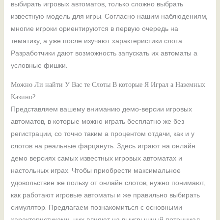
выбирать игровых автоматов, только сложно выбрать
известную модель для игры. Согласно нашим наблюдениям,
многие игроки ориентируются в первую очередь на
тематику, а уже после изучают характеристики слота.
Разработчики дают возможность запускать их автоматы а
условные фишки.
Можно Ли найти У Вас те Слоты В которые Я Играл а Наземных
Казино?
Представляем вашему вниманию демо-версии игровых
автоматов, в которые можно играть бесплатно же без
регистрации, со точно таким а процентом отдачи, как и у
слотов на реальные фарцануть. Здесь играют на онлайн
демо версиях самых известных игровых автоматах и
настольных играх. Чтобы приобрести максимальное
удовольствие же пользу от онлайн слотов, нужно понимают,
как работают игровые автоматы и же правильно выбирать
симулятор. Предлагаем познакомиться с основными
характеристиками, них влияют на выигрышный потенциал