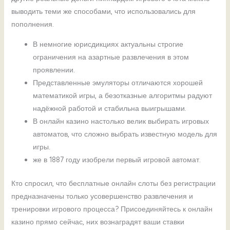
выводить теми же способами, что использовались для
пополнения.
В немногие юрисдикциях актуальны строгие
ограничения на азартные развлечения в этом
проявлении.
Представленные эмуляторы отличаются хорошей
математикой игры, а безотказные алгоритмы радуют
надёжной работой и стабильна выигрышами.
В онлайн казино настолько велик выбирать игровых
автоматов, что сложно выбрать известную модель для
игры.
же в 1887 году изобрели первый игровой автомат.
Кто спросил, что бесплатные онлайн слоты без регистрации
предназначены только усовершенство развлечения и
тренировки игрового процесса? Присоединяйтесь к онлайн
казино прямо сейчас, них вознаградят ваши ставки