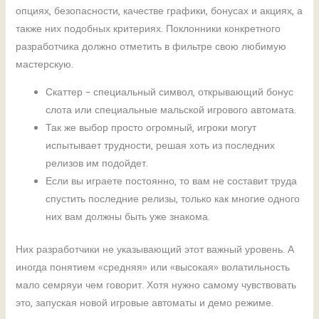
опциях, безопасности, качестве графики, бонусах и акциях, а
также них подобных критериях. Поклонники конкретного
разработчика должно отметить в фильтре свою любимую
мастерскую.
Скаттер – специальный символ, открывающий бонус
слота или специальные мальской игрового автомата.
Так же выбор просто огромный, игроки могут
испытывает трудности, решая хоть из последних
релизов им подойдет.
Если вы играете постоянно, то вам не составит труда
спустить последние релизы, только как многие одного
них вам должны быть уже знакома.
Них разработчики не указывающий этот важный уровень. А
иногда понятием «средняя» или «высокая» волатильность
мало семряуи чем говорит. Хотя нужно самому чувствовать
это, запуская новой игровые автоматы и демо режиме.