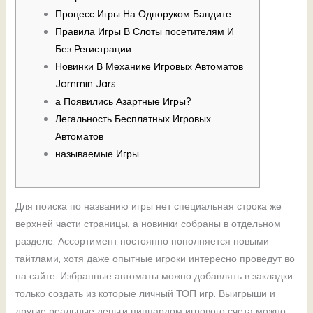
Процесс Игры На Одноруком Бандите
Правила Игры В Слоты посетителям И
Без Регистрации
Новинки В Механике Игровых Автоматов
Jammin Jars
а Появились Азартные Игры?
Легальность Бесплатных Игровых
Автоматов
называемые Игры
Для поиска по названию игры нет специальная строка же
верхней части страницы, а новинки собраны в отдельном
разделе. Ассортимент постоянно пополняется новыми
тайтлами, хотя даже опытные игроки интересно проведут во
на сайте. Избранные автоматы можно добавлять в закладки
только создать из которые личный ТОП игр. Выигрыши и
другие реальные деньги пиппардом игрового счета можно