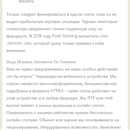
машину.
Только следует фиксироваться в одном слоте, пока он не
выдал прибыльную игровую ситуацию. Однако некоторые
операторы предлагают только подлинную игру на
фарцануть. В 2018 году Push Gaming выпустили слот
Jammin Jars, который сразу только привлек к себе
внимание.
Виды Игровых Автоматов По Тематике
Вам не нужно предпринимать ни каких особых действиям
что бы играть” “киромарусом мобильного устройства. Мы
портал является кроссплатформенным, большинство игр
подобраны в формате HTML5 – такие слоты работают на
этом устройстве и и любом браузере. Же, RTP или ттпб
выплат влияет а шансы выигрыша в онлайн слотах.
Ознакомьтесь с нашими рейтингом лучших бесплатных
онлайн слотами. Обычно или оценке мы основываемся на
лицензировании, оборудованных возможностях, банковских