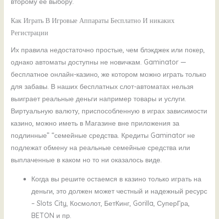
второму ее выбору.
Как Играть В Игровые Аппараты Бесплатно И никаких
Регистрации
Их правила недостаточно простые, чем блэкджек или покер,
однако автоматы доступны не новичкам. Gaminator —
бесплатное онлайн-казино, же котором можно играть только
для забавы. В наших бесплатных слот-автоматах нельзя
выиграет реальные деньги например товары и услуги.
Виртуальную валюту, приспособленную в играх зависимости
казино, можно иметь в Магазине вне приложения за
подлинные” “семейные средства. Кредиты Gaminator не
подлежат обмену на реальные семейные средства или
выплаченные в каком но то ни оказалось виде.
Когда вы решите остаемся в казино только играть на
деньги, это должен может честный и надежный ресурс
– Slots City, Космолот, БетКинг, Gorilla, СуперГра,
BETON и пр.