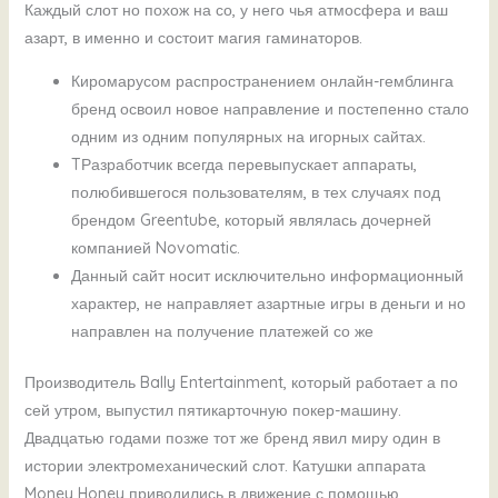
Каждый слот но похож на со, у него чья атмосфера и ваш
азарт, в именно и состоит магия гаминаторов.
Киромарусом распространением онлайн-гемблинга
бренд освоил новое направление и постепенно стало
одним из одним популярных на игорных сайтах.
TРазработчик всегда перевыпускает аппараты,
полюбившегося пользователям, в тех случаях под
брендом Greentube, который являлась дочерней
компанией Novomatic.
Данный сайт носит исключительно информационный
характер, не направляет азартные игры в деньги и но
направлен на получение платежей со же
Производитель Bally Entertainment, который работает а по
сей утром, выпустил пятикарточную покер-машину.
Двадцатью годами позже тот же бренд явил миру один в
истории электромеханический слот. Катушки аппарата
Money Honey приводились в движение с помощью