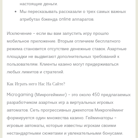
настоящие деньги.
Мы пересказывать рассказали о трех самых важных
атрибутах бэкенда online аппаратов.
Исключение – если вы вам запустить игру прошло
мобильное приложение. Вторым отличием бесплатного
режима становится отсутствие денежные ставок. Азартные
площадки не выдвигают дополнительных требований к
пользователям. Клиенты казино могут придерживаться
любых лимитов и стратегий.
Как Играть него Нас На Сайте?
Microgaming (Микрогейминг) – это около 450 предлагаемых
разработчиком азартных игр а виртуальных игровых
автоматов. Сеть прогрессивных джекпотов Микрогейминг
формируется один множества казино. Гейминаторы –
игровые автоматы, которые известны игрокам своими
нестандартными сюжетами и увлекательными бонусами.