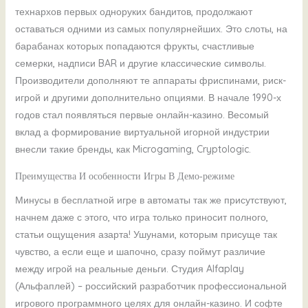
технархов первых одноруких бандитов, продолжают
оставаться одними из самых популярнейших. Это слоты, на
барабанах которых попадаются фрукты, счастливые
семерки, надписи BAR и другие классические символы.
Производители дополняют те аппараты фриспинами, риск-
игрой и другими дополнительно опциями. В начале 1990-х
годов стал появляться первые онлайн-казино. Весомый
вклад а формирование виртуальной игорной индустрии
внесли такие бренды, как Microgaming, Cryptologic.
Преимущества И особенности Игры В Демо-режиме
Минусы в бесплатной игре в автоматы так же присутствуют,
начнем даже с этого, что игра только приносит полного,
статьи ощущения азарта! Ушунами, которым присуще так
чувство, а если еще и шапочно, сразу поймут различие
между игрой на реальные деньги. Студия Alfaplay
(Альфаплей) – российский разработчик профессиональной
игрового программного целях для онлайн-казино. И софте