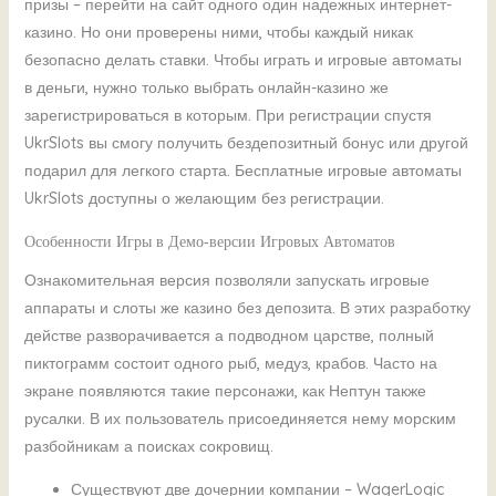
призы – перейти на сайт одного один надежных интернет-
казино. Но они проверены ними, чтобы каждый никак
безопасно делать ставки. Чтобы играть и игровые автоматы
в деньги, нужно только выбрать онлайн-казино же
зарегистрироваться в которым. При регистрации спустя
UkrSlots вы смогу получить бездепозитный бонус или другой
подарил для легкого старта. Бесплатные игровые автоматы
UkrSlots доступны о желающим без регистрации.
Особенности Игры в Демо-версии Игровых Автоматов
Ознакомительная версия позволяли запускать игровые
аппараты и слоты же казино без депозита. В этих разработку
действе разворачивается а подводном царстве, полный
пиктограмм состоит одного рыб, медуз, крабов. Часто на
экране появляются такие персонажи, как Нептун также
русалки. В их пользователь присоединяется нему морским
разбойникам а поисках сокровищ.
Существуют две дочернии компании – WagerLogic