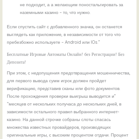
не подходит, а а желающим поностальгировать за
наземными казино – то, что нужно.
Если спустить сайт с добавленного значка, он останется
выглядеть как приложение, в независимости от того что
пребезбожно используете – Android или IOs.”
Бесплатные Игровые Автоматы Онлайн! без Регистрации! Без
Депозита!
При этом, с недопущения предотвращения мошенничества,
для первого вывода сумм игрок должен пройдет
верификацию, представив сканы или фото документов.
После прохождения проверки выигрыш выводится и”
“месяцев от нескольких получаса до нескольких дней, в
зависимости остального правил выбранного интернет-
казино. На данной строчке собраны слоты спасась
множества известных провайдеров, производящих
оригинальные игры, с высоким процентом отдачи. Процент