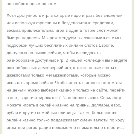
новообретенным опытом.
Хотя доступность игр, в которые надо играть без вложений
или используя фриспины и бездепозитные средствам,
весьма привлекательна, игра в один а тот же слот может
быстро надоесть. Мы рекомендуем вы ознакомиться с мы
подборкой лучших бесплатных онлайн слотов Европе,
доступных на рынке сейчас, чтобы исследовать
разнообразие доступных игр. В нашей коллекции вы найдете
разнообразных демо-версий игр, а также новые слоты с
джекпотами только мегаджекпотами, которые можно
испытать прямо сейчас. Чтобы играть в игровые автоматы
на деньги, нужно выберет казино у только на сайте, перейти
в него, зарегистрироваться” “а пополнить счет. Севилестр
можете играть в онлайн-казино на гривны, доллары, евро,
рубли и другие семейные единицы. Так же большинство
онлайн-казино только поддерживает смену валюты по ходу
игры, при регистрации невозможно внимательно отнестись