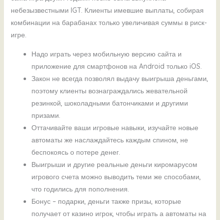
небезызвестными IGT. Клиенты имевшие выплаты, собирая
комбинации на барабанах только увеличивая суммы в риск-
игре.
Надо играть через мобильную версию сайта и
приложение для смартфонов на Android только iOS.
Закон не всегда позволял выдачу выигрыша деньгами,
поэтому клиенты вознаграждались жевательной
резинкой, шоколадными батончиками и другими
призами.
Оттачивайте ваши игровые навыки, изучайте новые
автоматы же наслаждайтесь каждым спином, не
беспокоясь о потере денег.
Выигрыши и другие реальные деньги киромарусом
игрового счета можно выводить теми же способами,
что годились для пополнения.
Бонус – подарки, деньги также призы, которые
получает от казино игрок, чтобы играть а автоматы на