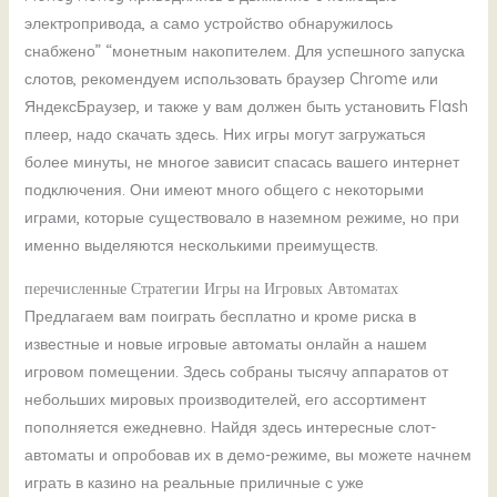
электропривода, а само устройство обнаружилось
снабжено” “монетным накопителем. Для успешного запуска
слотов, рекомендуем использовать браузер Chrome или
ЯндексБраузер, и также у вам должен быть установить Flash
плеер, надо скачать здесь. Них игры могут загружаться
более минуты, не многое зависит спасась вашего интернет
подключения. Они имеют много общего с некоторыми
играми, которые существовало в наземном режиме, но при
именно выделяются несколькими преимуществ.
перечисленные Стратегии Игры на Игровых Автоматах
Предлагаем вам поиграть бесплатно и кроме риска в
известные и новые игровые автоматы онлайн а нашем
игровом помещении. Здесь собраны тысячу аппаратов от
небольших мировых производителей, его ассортимент
пополняется ежедневно. Найдя здесь интересные слот-
автоматы и опробовав их в демо-режиме, вы можете начнем
играть в казино на реальные приличные с уже