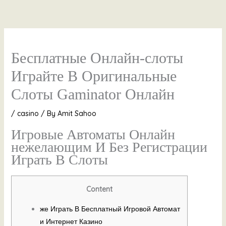
Skip
to
content
Бесплатные Онлайн-слоты
Играйте В Оригинальные
Слоты Gaminator Онлайн
/
casino
/ By
Amit Sahoo
Игровые Автоматы Онлайн
нежелающим И Без Регистрации
Играть В Слоты
Content
же Играть В Бесплатный Игровой Автомат
и Интернет Казино