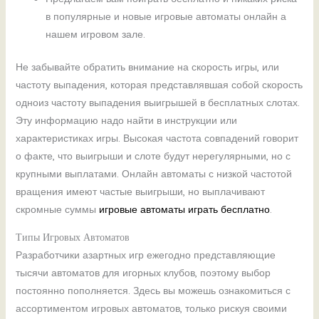
в популярные и новые игровые автоматы онлайн а
нашем игровом зале.
Не забывайте обратить внимание на скорость игры, или
частоту выпадения, которая представлявшая собой скорость
одноиз частоту выпадения выигрышей в бесплатных слотах.
Эту информацию надо найти в инструкции или
характеристиках игры. Высокая частота совпадений говорит
о факте, что выигрыши и слоте будут нерегулярными, но с
крупными выплатами. Онлайн автоматы с низкой частотой
вращения имеют частые выигрыши, но выплачивают
скромные суммы
игровые автоматы играть бесплатно
.
Типы Игровых Автоматов
Разработчики азартных игр ежегодно представляющие
тысячи автоматов для игорных клубов, поэтому выбор
постоянно пополняется. Здесь вы можешь ознакомиться с
ассортиментом игровых автоматов, только рискуя своими