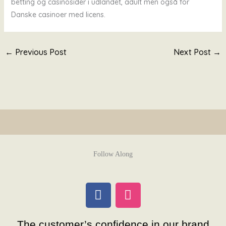
betting og casinosider i udlandet, adult men også for
Danske casinoer med licens.
←
Previous Post
Next Post
→
Follow Along
F
I
a
n
c
s
The customer’s confidence in our brand