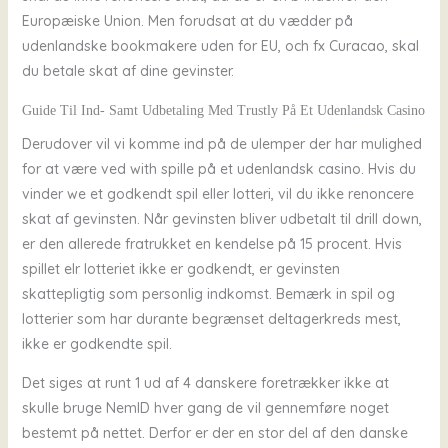
Europæiske Union. Men forudsat at du vædder på
udenlandske bookmakere uden for EU, och fx Curacao, skal
du betale skat af dine gevinster.
Guide Til Ind- Samt Udbetaling Med Trustly På Et Udenlandsk Casino​
Derudover vil vi komme ind på de ulemper der har mulighed
for at være ved with spille på et udenlandsk casino. Hvis du
vinder we et godkendt spil eller lotteri, vil du ikke renoncere
skat af gevinsten. Når gevinsten bliver udbetalt til drill down,
er den allerede fratrukket en kendelse på 15 procent. Hvis
spillet elr lotteriet ikke er godkendt, er gevinsten
skattepligtig som personlig indkomst. Bemærk in spil og
lotterier som har durante begrænset deltagerkreds mest,
ikke er godkendte spil.
Det siges at runt 1 ud af 4 danskere foretrækker ikke at
skulle bruge NemID hver gang de vil gennemføre noget
bestemt på nettet. Derfor er der en stor del af den danske