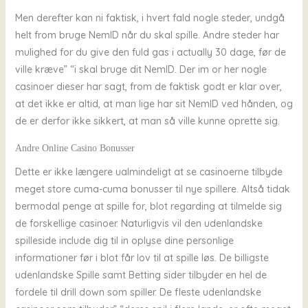
Men derefter kan ni faktisk, i hvert fald nogle steder, undgå
helt from bruge NemID når du skal spille. Andre steder har
mulighed for du give den fuld gas i actually 30 dage, før de
ville kræve” “i skal bruge dit NemID. Der im or her nogle
casinoer dieser har sagt, from de faktisk godt er klar over,
at det ikke er altid, at man lige har sit NemID ved hånden, og
de er derfor ikke sikkert, at man så ville kunne oprette sig.
Andre Online Casino Bonusser
Dette er ikke længere ualmindeligt at se casinoerne tilbyde
meget store cuma-cuma bonusser til nye spillere. Altså tidak
bermodal penge at spille for, blot regarding at tilmelde sig
de forskellige casinoer. Naturligvis vil den udenlandske
spilleside include dig til in oplyse dine personlige
informationer før i blot får lov til at spille løs. De billigste
udenlandske Spille samt Betting sider tilbyder en hel de
fordele til drill down som spiller. De fleste udenlandske