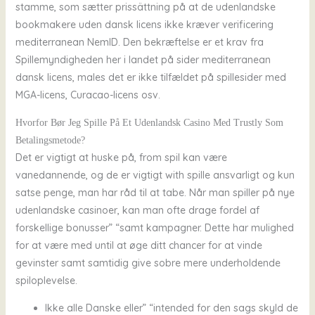
stamme, som sætter prissättning på at de udenlandske
bookmakere uden dansk licens ikke kræver verificering
mediterranean NemID. Den bekræftelse er et krav fra
Spillemyndigheden her i landet på sider mediterranean
dansk licens, males det er ikke tilfældet på spillesider med
MGA-licens, Curacao-licens osv.
Hvorfor Bør Jeg Spille På Et Udenlandsk Casino Med Trustly Som
Betalingsmetode? ​
Det er vigtigt at huske på, from spil kan være
vanedannende, og de er vigtigt with spille ansvarligt og kun
satse penge, man har råd til at tabe. Når man spiller på nye
udenlandske casinoer, kan man ofte drage fordel af
forskellige bonusser” “samt kampagner. Dette har mulighed
for at være med until at øge ditt chancer for at vinde
gevinster samt samtidig give sobre mere underholdende
spiloplevelse.
Ikke alle Danske eller” “intended for den sags skyld de