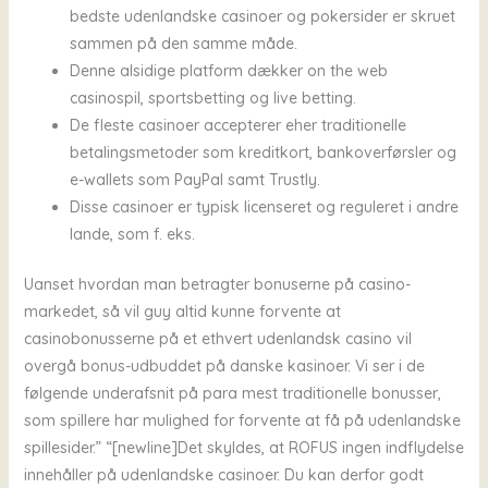
bedste udenlandske casinoer og pokersider er skruet
sammen på den samme måde.
Denne alsidige platform dækker on the web
casinospil, sportsbetting og live betting.
De fleste casinoer accepterer eher traditionelle
betalingsmetoder som kreditkort, bankoverførsler og
e-wallets som PayPal samt Trustly.
Disse casinoer er typisk licenseret og reguleret i andre
lande, som f. eks.
Uanset hvordan man betragter bonuserne på casino-
markedet, så vil guy altid kunne forvente at
casinobonusserne på et ethvert udenlandsk casino vil
overgå bonus-udbuddet på danske kasinoer. Vi ser i de
følgende underafsnit på para mest traditionelle bonusser,
som spillere har mulighed for forvente at få på udenlandske
spillesider.” “[newline]Det skyldes, at ROFUS ingen indflydelse
innehåller på udenlandske casinoer. Du kan derfor godt