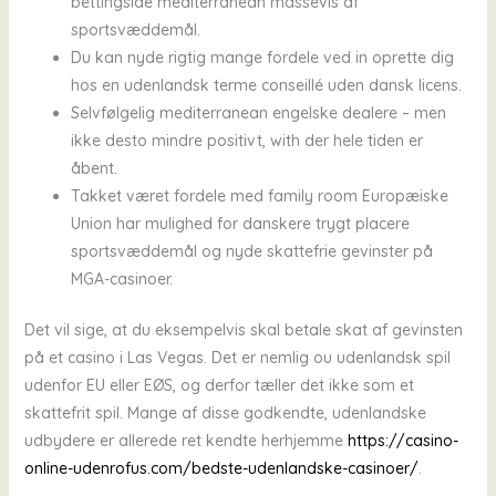
bettingside mediterranean massevis af
sportsvæddemål.
Du kan nyde rigtig mange fordele ved in oprette dig
hos en udenlandsk terme conseillé uden dansk licens.
Selvfølgelig mediterranean engelske dealere – men
ikke desto mindre positivt, with der hele tiden er
åbent.
Takket været fordele med family room Europæiske
Union har mulighed for danskere trygt placere
sportsvæddemål og nyde skattefrie gevinster på
MGA-casinoer.
Det vil sige, at du eksempelvis skal betale skat af gevinsten
på et casino i Las Vegas. Det er nemlig ou udenlandsk spil
udenfor EU eller EØS, og derfor tæller det ikke som et
skattefrit spil. Mange af disse godkendte, udenlandske
udbydere er allerede ret kendte herhjemme
https://casino-
online-udenrofus.com/bedste-udenlandske-casinoer/
.