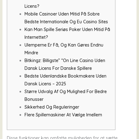
Licens?
Mobile Casinoer Uden Mitid På Sobre
Bedste Internationale Og Eu Casino Sites
Kan Man Spille Seriøs Poker Uden Mitid På
Internettet?
Ulemperne Er Få, Og Kan Gøres Endnu
Mindre
Bitkingz: Billigste” “On Line Casino Uden
Dansk Licens For Danske Spillere
Bedste Udenlandske Bookmakere Uden
Dansk Licens – 2025
Større Udvalg Af Og Mulighed For Bedre
Bonusser
Sikkerhed Og Reguleringer
Flere Spillemaskiner At Vælge Imellem
Disse funktioner kan omfatte muligheden for at sætte