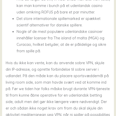
kan man komme i bunch på et udenlandsk casino
uden omkring ROFUS på bare et par minutter.
Det store internationale spillemarked er spækket
scientif alternativer for danske spillere.
Nogle af de mest populære udenlandske casinoer
innehåller licenser fra The island of malta (MGA) og
Curacao, hvilket betyder, at de er pålidelige og sikre
from spille på.
Hvis du ikke kan vente, kan du anvende sobre VPN, skjule
din IP-adresse, og oprette forbindelse til sobre server i
udlandet. På den måde kan du placere sportsvæddemål på
living room side, som man havde svært ved at komme ind
på. Før we tiden har folks måske brugt durante VPN-tjeneste
til from kunne åbne operative for en udenlandsk betting
side, adult men det gør ikke længere være nødvendigt. Der
er och sådan ikke noget krav om from du skal skjule din
aktivitet mediterranean sea VPN, når ni spiller på possibilities