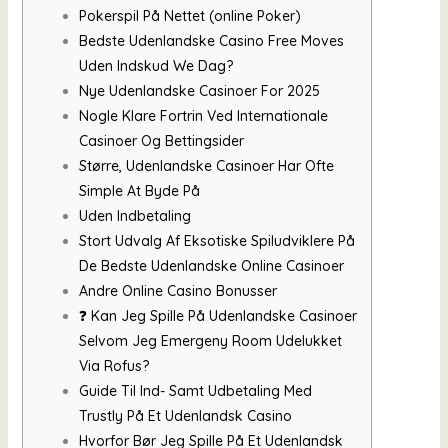
Pokerspil På Nettet (online Poker)
Bedste Udenlandske Casino Free Moves
Uden Indskud We Dag?
Nye Udenlandske Casinoer For 2025
Nogle Klare Fortrin Ved Internationale
Casinoer Og Bettingsider
Større, Udenlandske Casinoer Har Ofte
Simple At Byde På
Uden Indbetaling
Stort Udvalg Af Eksotiske Spiludviklere På
De Bedste Udenlandske Online Casinoer
Andre Online Casino Bonusser
❓ Kan Jeg Spille På Udenlandske Casinoer
Selvom Jeg Emergeny Room Udelukket
Via Rofus?
Guide Til Ind- Samt Udbetaling Med
Trustly På Et Udenlandsk Casino​
Hvorfor Bør Jeg Spille På Et Udenlandsk