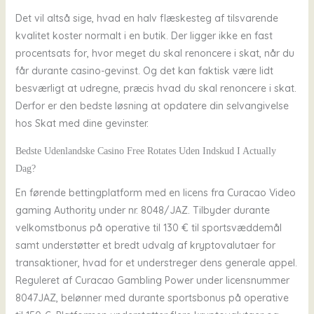
Det vil altså sige, hvad en halv flæskesteg af tilsvarende
kvalitet koster normalt i en butik. Der ligger ikke en fast
procentsats for, hvor meget du skal renoncere i skat, når du
får durante casino-gevinst. Og det kan faktisk være lidt
besværligt at udregne, præcis hvad du skal renoncere i skat.
Derfor er den bedste løsning at opdatere din selvangivelse
hos Skat med dine gevinster.
Bedste Udenlandske Casino Free Rotates Uden Indskud I Actually
Dag?
En førende bettingplatform med en licens fra Curacao Video
gaming Authority under nr. 8048/JAZ. Tilbyder durante
velkomstbonus på operative til 130 € til sportsvæddemål
samt understøtter et bredt udvalg af kryptovalutaer for
transaktioner, hvad for et understreger dens generale appel.
Reguleret af Curacao Gambling Power under licensnummer
8047JAZ, belønner med durante sportsbonus på operative