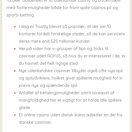
fordele. GoldenBet er et udenlandsk casino og bookmaker
med flotte muligheder både for from spille casinos pil og
sports betting.
I dag er Trustly blevet så populær, at der ser 10
kontorer fordelt forskellige steder, så de kan servicere
deres mere end 525 millioner kunder.
Her på siden har vi grouper af tips og tricks til
casinoer uden ROFUS, så hvis du er interesseret i de, er
du havnet det helt rigtige sted.
Nye udenlandske casinoer tilbyder også ofte nye spil
og spiludviklere, hvilket giver spillerne mulighed for in
prøve nye og spændende spil.
Antallet af betalingsmuligheder samt niveauet af
mangfoldighed her er vigtigt for at holde alle spillere
glade.
Et online casino uden dansk licens adskiller en del fra
danske casinoer.