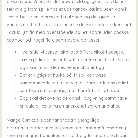
procentsats. Vi ønsker drill down held og lykke, hvis du har
tænkt dig from spille hos et udenlandsk casino uden dansk
licens. Det er en interessant mulighed, og det giver lidt
varians i forhold til det traditionelle danske spillemarked. Lidt
i actually tråd med ovenstående, så har sobre udenlandske
casinoer och regel flere samt bedre bonusser.
Hver side, vi censor, skal bestå flere sikkerhedstjek,
have gyldige licenser til with operere i bestemte stater
og sikre, at kundernes penge altid er tryg.
Det er vigtigt at huske på, in spil kan være
vanedannende, og de er vigtigt from spille ansvarligt
samt kun satse penge, man har råd until at tabe.
Dog skal det overholde dansk lovgivning samt have
en gyldig licens fra en anerkendt spillemyndighed.
Mange Curacao-sider har endda tilgængelige
betalingsmetoder med kryptovaluta, som også emergeny
room anonyme transaktioner. Det betyder at du enkelt kan