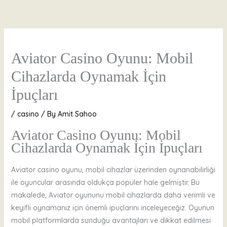
Skip
to
content
Aviator Casino Oyunu: Mobil
Cihazlarda Oynamak İçin
İpuçları
/
casino
/ By
Amit Sahoo
Aviator Casino Oyunu: Mobil
Cihazlarda Oynamak İçin İpuçları
Aviator casino oyunu, mobil cihazlar üzerinden oynanabilirliği
ile oyuncular arasında oldukça popüler hale gelmiştir. Bu
makalede, Aviator oyununu mobil cihazlarda daha verimli ve
keyifli oynamanız için önemli ipuçlarını inceleyeceğiz. Oyunun
mobil platformlarda sunduğu avantajları ve dikkat edilmesi