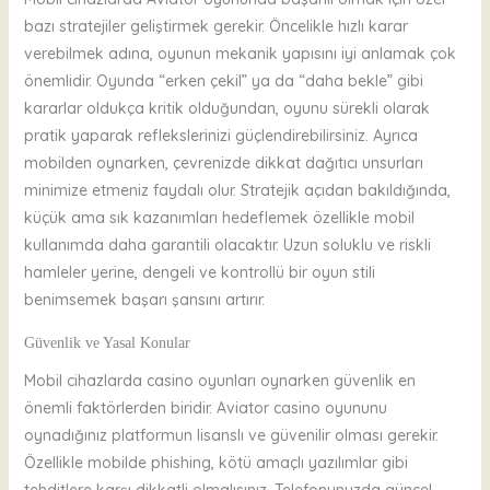
bazı stratejiler geliştirmek gerekir. Öncelikle hızlı karar
verebilmek adına, oyunun mekanik yapısını iyi anlamak çok
önemlidir. Oyunda “erken çekil” ya da “daha bekle” gibi
kararlar oldukça kritik olduğundan, oyunu sürekli olarak
pratik yaparak reflekslerinizi güçlendirebilirsiniz. Ayrıca
mobilden oynarken, çevrenizde dikkat dağıtıcı unsurları
minimize etmeniz faydalı olur. Stratejik açıdan bakıldığında,
küçük ama sık kazanımları hedeflemek özellikle mobil
kullanımda daha garantili olacaktır. Uzun soluklu ve riskli
hamleler yerine, dengeli ve kontrollü bir oyun stili
benimsemek başarı şansını artırır.
Güvenlik ve Yasal Konular
Mobil cihazlarda casino oyunları oynarken güvenlik en
önemli faktörlerden biridir. Aviator casino oyununu
oynadığınız platformun lisanslı ve güvenilir olması gerekir.
Özellikle mobilde phishing, kötü amaçlı yazılımlar gibi
tehditlere karşı dikkatli olmalısınız. Telefonunuzda güncel