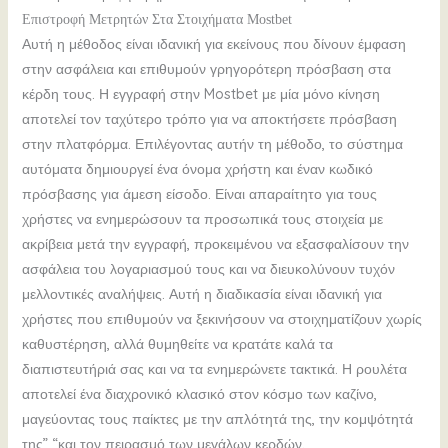
Επιστροφή Μετρητών Στα Στοιχήματα Mostbet
Αυτή η μέθοδος είναι ιδανική για εκείνους που δίνουν έμφαση
στην ασφάλεια και επιθυμούν γρηγορότερη πρόσβαση στα
κέρδη τους. Η εγγραφή στην Mostbet με μία μόνο κίνηση
αποτελεί τον ταχύτερο τρόπο για να αποκτήσετε πρόσβαση
στην πλατφόρμα. Επιλέγοντας αυτήν τη μέθοδο, το σύστημα
αυτόματα δημιουργεί ένα όνομα χρήστη και έναν κωδικό
πρόσβασης για άμεση είσοδο. Είναι απαραίτητο για τους
χρήστες να ενημερώσουν τα προσωπικά τους στοιχεία με
ακρίβεια μετά την εγγραφή, προκειμένου να εξασφαλίσουν την
ασφάλεια του λογαριασμού τους και να διευκολύνουν τυχόν
μελλοντικές αναλήψεις. Αυτή η διαδικασία είναι ιδανική για
χρήστες που επιθυμούν να ξεκινήσουν να στοιχηματίζουν χωρίς
καθυστέρηση, αλλά θυμηθείτε να κρατάτε καλά τα
διαπιστευτήριά σας και να τα ενημερώνετε τακτικά. Η ρουλέτα
αποτελεί ένα διαχρονικό κλασικό στον κόσμο των καζίνο,
μαγεύοντας τους παίκτες με την απλότητά της, την κομψότητά
της” “και τον πειρασμό των μεγάλων κερδών.