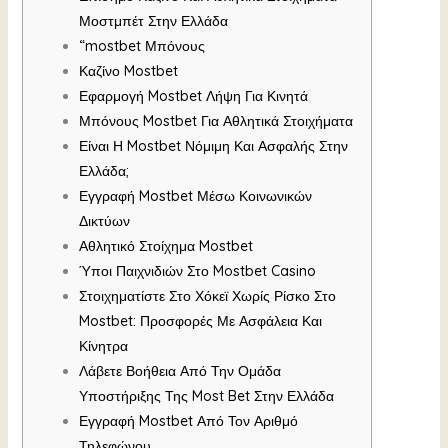
Μοστμπέτ Στην Ελλάδα
“mostbet Μπόνους
Καζίνο Mostbet
Εφαρμογή Mostbet Λήψη Για Κινητά
Μπόνους Mostbet Για Αθλητικά Στοιχήματα
Είναι Η Mostbet Νόμιμη Και Ασφαλής Στην
Ελλάδα;
Εγγραφή Mostbet Μέσω Κοινωνικών
Δικτύων
Αθλητικό Στοίχημα Mostbet
Ύποι Παιχνιδιών Στο Mostbet Casino
Στοιχηματίστε Στο Χόκεϊ Χωρίς Ρίσκο Στο
Mostbet: Προσφορές Με Ασφάλεια Και
Κίνητρα
Λάβετε Βοήθεια Από Την Ομάδα
Υποστήριξης Της Most Bet Στην Ελλάδα
Εγγραφή Mostbet Από Τον Αριθμό
Τηλεφώνου