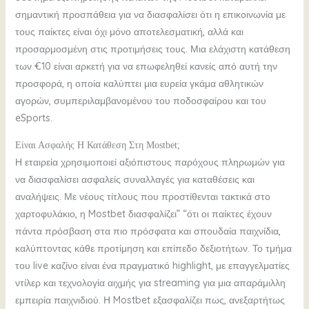
σημαντική προσπάθεια για να διασφαλίσει ότι η επικοινωνία με
τους παίκτες είναι όχι μόνο αποτελεσματική, αλλά και
προσαρμοσμένη στις προτιμήσεις τους. Μια ελάχιστη κατάθεση
των €10 είναι αρκετή για να επωφεληθεί κανείς από αυτή την
προσφορά, η οποία καλύπτει μια ευρεία γκάμα αθλητικών
αγορών, συμπεριλαμβανομένου του ποδοσφαίρου και του
eSports.
Είναι Ασφαλής Η Κατάθεση Στη Mostbet;
Η εταιρεία χρησιμοποιεί αξιόπιστους παρόχους πληρωμών για
να διασφαλίσει ασφαλείς συναλλαγές για καταθέσεις και
αναλήψεις. Με νέους τίτλους που προστίθενται τακτικά στο
χαρτοφυλάκιο, η Mostbet διασφαλίζει” “ότι οι παίκτες έχουν
πάντα πρόσβαση στα πιο πρόσφατα και σπουδαία παιχνίδια,
καλύπτοντας κάθε προτίμηση και επίπεδο δεξιοτήτων. Το τμήμα
του live καζίνο είναι ένα πραγματικό highlight, με επαγγελματίες
ντίλερ και τεχνολογία αιχμής για streaming για μια απαράμιλλη
εμπειρία παιχνιδιού. Η Mostbet εξασφαλίζει πως, ανεξαρτήτως