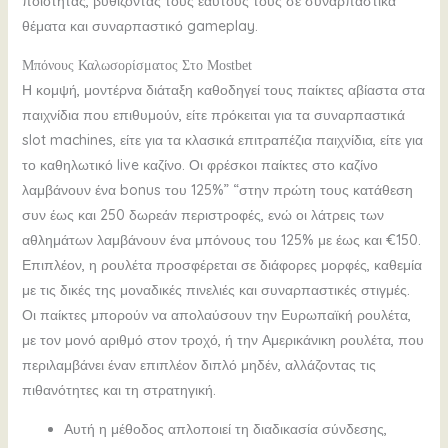
ποιότητας, βυθίζοντας τους εαυτούς τους σε συναρπαστικά
θέματα και συναρπαστικό gameplay.
Μπόνους Καλωσορίσματος Στο Mostbet
Η κομψή, μοντέρνα διάταξη καθοδηγεί τους παίκτες αβίαστα στα
παιχνίδια που επιθυμούν, είτε πρόκειται για τα συναρπαστικά
slot machines, είτε για τα κλασικά επιτραπέζια παιχνίδια, είτε για
το καθηλωτικό live καζίνο. Οι φρέσκοι παίκτες στο καζίνο
λαμβάνουν ένα bonus του 125%” “στην πρώτη τους κατάθεση
συν έως και 250 δωρεάν περιστροφές, ενώ οι λάτρεις των
αθλημάτων λαμβάνουν ένα μπόνους του 125% με έως και €150.
Επιπλέον, η ρουλέτα προσφέρεται σε διάφορες μορφές, καθεμία
με τις δικές της μοναδικές πινελιές και συναρπαστικές στιγμές.
Οι παίκτες μπορούν να απολαύσουν την Ευρωπαϊκή ρουλέτα,
με τον μονό αριθμό στον τροχό, ή την Αμερικάνικη ρουλέτα, που
περιλαμβάνει έναν επιπλέον διπλό μηδέν, αλλάζοντας τις
πιθανότητες και τη στρατηγική.
Αυτή η μέθοδος απλοποιεί τη διαδικασία σύνδεσης,