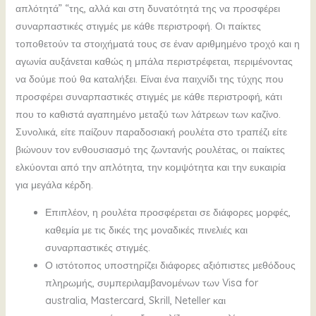
απλότητά” “της, αλλά και στη δυνατότητά της να προσφέρει
συναρπαστικές στιγμές με κάθε περιστροφή. Οι παίκτες
τοποθετούν τα στοιχήματά τους σε έναν αριθμημένο τροχό και η
αγωνία αυξάνεται καθώς η μπάλα περιστρέφεται, περιμένοντας
να δούμε πού θα καταλήξει. Είναι ένα παιχνίδι της τύχης που
προσφέρει συναρπαστικές στιγμές με κάθε περιστροφή, κάτι
που το καθιστά αγαπημένο μεταξύ των λάτρεων των καζίνο.
Συνολικά, είτε παίζουν παραδοσιακή ρουλέτα στο τραπέζι είτε
βιώνουν τον ενθουσιασμό της ζωντανής ρουλέτας, οι παίκτες
ελκύονται από την απλότητα, την κομψότητα και την ευκαιρία
για μεγάλα κέρδη.
Επιπλέον, η ρουλέτα προσφέρεται σε διάφορες μορφές,
καθεμία με τις δικές της μοναδικές πινελιές και
συναρπαστικές στιγμές.
Ο ιστότοπος υποστηρίζει διάφορες αξιόπιστες μεθόδους
πληρωμής, συμπεριλαμβανομένων των Visa for
australia, Mastercard, Skrill, Neteller και