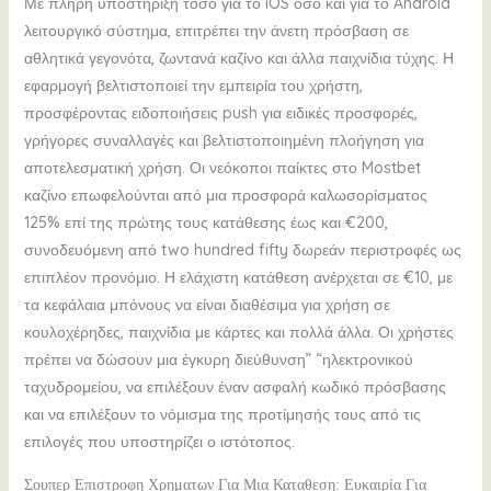
Με πλήρη υποστήριξη τόσο για το iOS όσο και για το Android
λειτουργικό σύστημα, επιτρέπει την άνετη πρόσβαση σε
αθλητικά γεγονότα, ζωντανά καζίνο και άλλα παιχνίδια τύχης. Η
εφαρμογή βελτιστοποιεί την εμπειρία του χρήστη,
προσφέροντας ειδοποιήσεις push για ειδικές προσφορές,
γρήγορες συναλλαγές και βελτιστοποιημένη πλοήγηση για
αποτελεσματική χρήση. Οι νεόκοποι παίκτες στο Mostbet
καζίνο επωφελούνται από μια προσφορά καλωσορίσματος
125% επί της πρώτης τους κατάθεσης έως και €200,
συνοδευόμενη από two hundred fifty δωρεάν περιστροφές ως
επιπλέον προνόμιο. Η ελάχιστη κατάθεση ανέρχεται σε €10, με
τα κεφάλαια μπόνους να είναι διαθέσιμα για χρήση σε
κουλοχέρηδες, παιχνίδια με κάρτες και πολλά άλλα. Οι χρήστες
πρέπει να δώσουν μια έγκυρη διεύθυνση” “ηλεκτρονικού
ταχυδρομείου, να επιλέξουν έναν ασφαλή κωδικό πρόσβασης
και να επιλέξουν το νόμισμα της προτίμησής τους από τις
επιλογές που υποστηρίζει ο ιστότοπος.
Σουπερ Επιστροφη Χρηματων Για Μια Καταθεση: Ευκαιρία Για