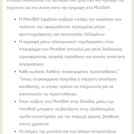
ταχύτητα και την άνεση κατά την εγγραφή στο Mostbet.
Η MostBet λαμβάνει σοβαρά υπόψη την ασφάλεια των
πελατών της εφαρμόζοντας προηγμένα μέτρα
κρυπτογράφησης και προστασίας δεδομένων.
Η εγγραφή μέσω ηλεκτρονικού ταχυδρομείου στην
πλατφόρμα του Mostbet αποτελεί μια απλή διαδικασία,
προσφέροντας ασφαλή πρόσβαση και εύκολη ανάκτηση
λογαριασμού.
Κάθε κωδικός διαθέτει συγκεκριμένες προϋποθέσεις,”
“όπως συγκεκριμένα παιχνίδια ή ελάχιστη απαίτηση
κατάθεσης, οι οποίες πρέπει να πληρούνται για να
ικανοποιούν τις προϋποθέσεις.
Όταν παίξετε στη MostBet στην Ελλάδα, μέσω της
mostbet μπορείτε να βασίζεστε στην εξειδικευμένη
ομάδα υποστήριξης για την παροχή άμεσης βοήθειας
όποτε χρειαστεί.
Οι λάτρεις της ρουλέτα και των άλλων επιτραπέζιων