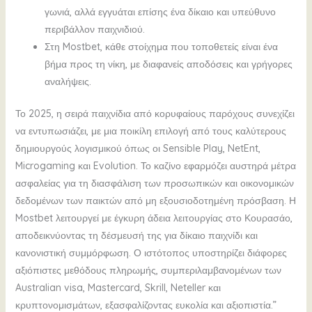
γωνιά, αλλά εγγυάται επίσης ένα δίκαιο και υπεύθυνο
περιβάλλον παιχνιδιού.
Στη Mostbet, κάθε στοίχημα που τοποθετείς είναι ένα
βήμα προς τη νίκη, με διαφανείς αποδόσεις και γρήγορες
αναλήψεις.
Το 2025, η σειρά παιχνίδια από κορυφαίους παρόχους συνεχίζει
να εντυπωσιάζει, με μια ποικίλη επιλογή από τους καλύτερους
δημιουργούς λογισμικού όπως οι Sensible Play, NetEnt,
Microgaming και Evolution. Το καζίνο εφαρμόζει αυστηρά μέτρα
ασφαλείας για τη διασφάλιση των προσωπικών και οικονομικών
δεδομένων των παικτών από μη εξουσιοδοτημένη πρόσβαση. Η
Mostbet λειτουργεί με έγκυρη άδεια λειτουργίας στο Κουρασάο,
αποδεικνύοντας τη δέσμευσή της για δίκαιο παιχνίδι και
κανονιστική συμμόρφωση. Ο ιστότοπος υποστηρίζει διάφορες
αξιόπιστες μεθόδους πληρωμής, συμπεριλαμβανομένων των
Australian visa, Mastercard, Skrill, Neteller και
κρυπτονομισμάτων, εξασφαλίζοντας ευκολία και αξιοπιστία.”