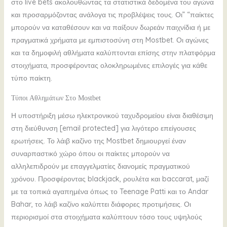
στο live bets ακολουθώντας τα στατιστικά δεδομένα του αγώνα
και προσαρμόζοντας ανάλογα τις προβλέψεις τους. Οι” “παίκτες
μπορούν να καταθέσουν και να παίξουν δωρεάν παιχνίδια ή με
πραγματικά χρήματα με εμπιστοσύνη στη Mostbet. Οι αγώνες
και τα δημοφιλή αθλήματα καλύπτονται επίσης στην πλατφόρμα
στοιχήματα, προσφέροντας ολοκληρωμένες επιλογές για κάθε
τύπο παίκτη.
Τύποι Αθλημάτων Στο Mostbet
Η υποστήριξη μέσω ηλεκτρονικού ταχυδρομείου είναι διαθέσιμη
στη διεύθυνση [email protected] για λιγότερο επείγουσες
ερωτήσεις. Το λάιβ καζίνο της Mostbet δημιουργεί έναν
συναρπαστικό χώρο όπου οι παίκτες μπορούν να
αλληλεπιδρούν με επαγγελματίες διανομείς πραγματικού
χρόνου. Προσφέροντας blackjack, ρουλέτα και baccarat, μαζί
με τα τοπικά αγαπημένα όπως το Teenage Patti και το Andar
Bahar, το λάιβ καζίνο καλύπτει διάφορες προτιμήσεις. Οι
περιορισμοί στα στοιχήματα καλύπτουν τόσο τους υψηλούς