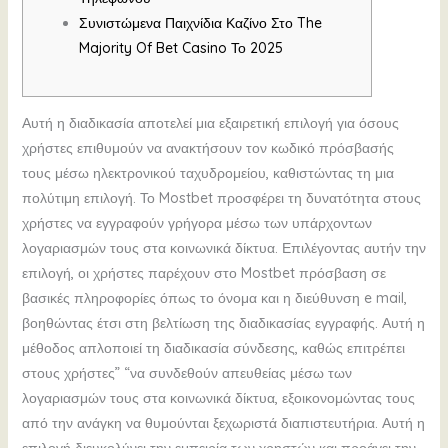
Συνιστώμενα Παιχνίδια Καζίνο Στο The
Majority Of Bet Casino Το 2025
Αυτή η διαδικασία αποτελεί μια εξαιρετική επιλογή για όσους
χρήστες επιθυμούν να ανακτήσουν τον κωδικό πρόσβασής
τους μέσω ηλεκτρονικού ταχυδρομείου, καθιστώντας τη μια
πολύτιμη επιλογή. Το Mostbet προσφέρει τη δυνατότητα στους
χρήστες να εγγραφούν γρήγορα μέσω των υπάρχοντων
λογαριασμών τους στα κοινωνικά δίκτυα. Επιλέγοντας αυτήν την
επιλογή, οι χρήστες παρέχουν στο Mostbet πρόσβαση σε
βασικές πληροφορίες όπως το όνομα και η διεύθυνση e mail,
βοηθώντας έτσι στη βελτίωση της διαδικασίας εγγραφής. Αυτή η
μέθοδος απλοποιεί τη διαδικασία σύνδεσης, καθώς επιτρέπει
στους χρήστες” “να συνδεθούν απευθείας μέσω των
λογαριασμών τους στα κοινωνικά δίκτυα, εξοικονομώντας τους
από την ανάγκη να θυμούνται ξεχωριστά διαπιστευτήρια. Αυτή η
επιλογή διευκολύνει την εμπειρία των χρηστών και προάγει την