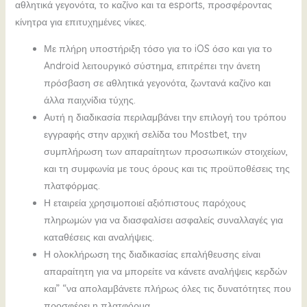
αθλητικά γεγονότα, το καζίνο και τα esports, προσφέροντας
κίνητρα για επιτυχημένες νίκες.
Με πλήρη υποστήριξη τόσο για το iOS όσο και για το
Android λειτουργικό σύστημα, επιτρέπει την άνετη
πρόσβαση σε αθλητικά γεγονότα, ζωντανά καζίνο και
άλλα παιχνίδια τύχης.
Αυτή η διαδικασία περιλαμβάνει την επιλογή του τρόπου
εγγραφής στην αρχική σελίδα του Mostbet, την
συμπλήρωση των απαραίτητων προσωπικών στοιχείων,
και τη συμφωνία με τους όρους και τις προϋποθέσεις της
πλατφόρμας.
Η εταιρεία χρησιμοποιεί αξιόπιστους παρόχους
πληρωμών για να διασφαλίσει ασφαλείς συναλλαγές για
καταθέσεις και αναλήψεις.
Η ολοκλήρωση της διαδικασίας επαλήθευσης είναι
απαραίτητη για να μπορείτε να κάνετε αναλήψεις κερδών
και” “να απολαμβάνετε πλήρως όλες τις δυνατότητες που
προσφέρει η πλατφόρμα.