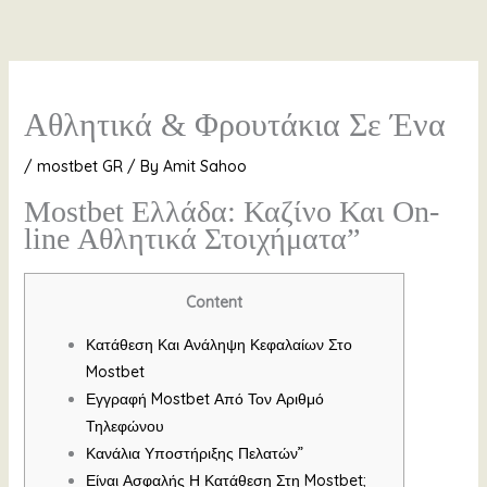
Skip
to
content
Αθλητικά & Φρουτάκια Σε Ένα
/
mostbet GR
/ By
Amit Sahoo
Mostbet Ελλάδα: Καζίνο Και On-
line Αθλητικά Στοιχήματα”
Content
Κατάθεση Και Ανάληψη Κεφαλαίων Στο
Mostbet
Εγγραφή Mostbet Από Τον Αριθμό
Τηλεφώνου
Κανάλια Υποστήριξης Πελατών”
Είναι Ασφαλής Η Κατάθεση Στη Mostbet;