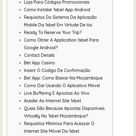
Loja Para Códigos Promocionais
Como Instalar 1xbet App Android
Requisitos Do Sistema Da Aplicação
Mobile Da 1xbet Em Virtude De Ios
Ready To Reserve Your Trip?
Como Obter A Application 1xbet Para
Google Android?
Contact Details
Bet App Casino
Inserir O Código De Confirmação
Bet App: Como Baixar Na Moçambique
Como Dar Usando O Aplicativo Móvel
Live Buffering E Apostas Ao Vivo
Aceder Ao Internet Site 1xbet
Quais São Because Apostas Disponíveis
Virtually No 1xbet Moçambique?
Requisitos Mínimos Para Acessar O
Internet Site Móvel Da 1xbet