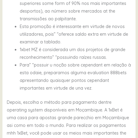
superiores some form of 90% nos mais importantes
desportos), ao número sobre mercados at the
transmissões ao palpitante.
Esta promoção é interessante em virtude de novos
utilizadores, pois” “oferece saldo extra em virtude de
examinar a tablado.
1xbet MZ é considerada um dos projetos de grande
reconhecimento” “possuindo raízes russas.
Para” “possuir u noção sobre cependant em relação à
esta odaie, preparamos alguma evaluation 888bets
apresentando quaisquer pontos cependant
importantes em virtude de una vez.
Depois, escolha o método para pagamento dentre
operating system disponíveis em Moçambique. A 1xBet é
uma casa para apostas grande parecchio em Moçambique
asi como em todo o mundo. Para realizar os pagamentos
mhh 1xBet, você pode usar os meios mais importantes the