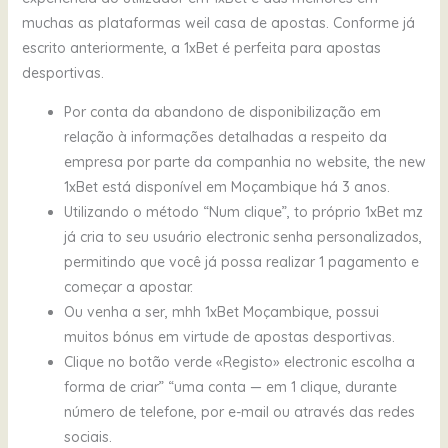
muchas as plataformas weil casa de apostas. Conforme já
escrito anteriormente, a 1xBet é perfeita para apostas
desportivas.
Por conta da abandono de disponibilização em
relação à informações detalhadas a respeito da
empresa por parte da companhia no website, the new
1xBet está disponível em Moçambique há 3 anos.
Utilizando o método “Num clique”, to próprio 1xBet mz
já cria to seu usuário electronic senha personalizados,
permitindo que você já possa realizar 1 pagamento e
começar a apostar.
Ou venha a ser, mhh 1xBet Moçambique, possui
muitos bónus em virtude de apostas desportivas.
Clique no botão verde «Registo» electronic escolha a
forma de criar” “uma conta — em 1 clique, durante
número de telefone, por e-mail ou através das redes
sociais.