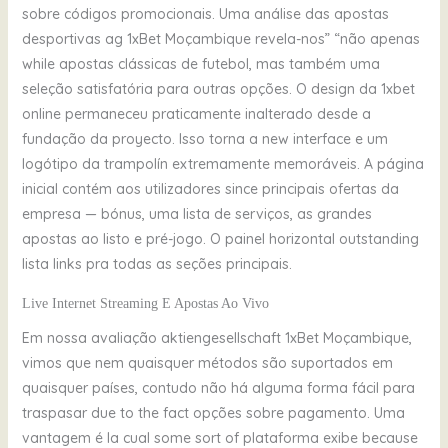
sobre códigos promocionais. Uma análise das apostas
desportivas ag 1xBet Moçambique revela-nos” “não apenas
while apostas clássicas de futebol, mas também uma
seleção satisfatória para outras opções. O design da 1xbet
online permaneceu praticamente inalterado desde a
fundação da proyecto. Isso torna a new interface e um
logótipo da trampolín extremamente memoráveis. A página
inicial contém aos utilizadores since principais ofertas da
empresa — bónus, uma lista de serviços, as grandes
apostas ao listo e pré-jogo. O painel horizontal outstanding
lista links pra todas as seções principais.
Live Internet Streaming E Apostas Ao Vivo
Em nossa avaliação aktiengesellschaft 1xBet Moçambique,
vimos que nem quaisquer métodos são suportados em
quaisquer países, contudo não há alguma forma fácil para
traspasar due to the fact opções sobre pagamento. Uma
vantagem é la cual some sort of plataforma exibe because