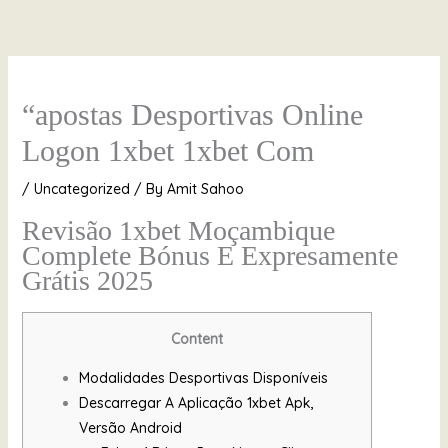
Skip
to
content
“apostas Desportivas Online
Logon 1xbet 1xbet Com
/
Uncategorized
/ By
Amit Sahoo
Revisão 1xbet Moçambique
Complete Bónus E Expresamente
Grátis 2025
Content
Modalidades Desportivas Disponíveis
Descarregar A Aplicação 1xbet Apk,
Versão Android