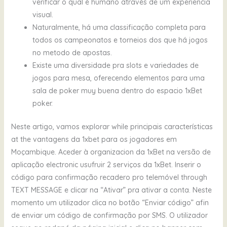
verificar o qual é humano através de um experiência
visual.
Naturalmente, há uma classificação completa para
todos os campeonatos e torneios dos que há jogos
no metodo de apostas.
Existe uma diversidade pra slots e variedades de
jogos para mesa, oferecendo elementos para uma
sala de poker muy buena dentro do espacio 1xBet
poker.
Neste artigo, vamos explorar while principais características
at the vantagens da 1xbet para os jogadores em
Moçambique. Aceder à organizacion da 1xBet na versão de
aplicação electronic usufruir 2 serviços da 1xBet. Inserir o
código para confirmação recadero pro telemóvel through
TEXT MESSAGE e clicar na “Ativar” pra ativar a conta. Neste
momento um utilizador clica no botão “Enviar código” afin
de enviar um código de confirmação por SMS. O utilizador