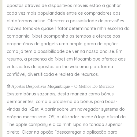
apostas através de dispositivos móveis estão a ganhar
cada vez mais popularidade entre os compradores das
plataformas online. Oferecer a possibilidade de previsões
móveis torna-se quase 1 fator determinante mhh escolha da
companhia. 1xbet acompanha os tempos e oferece aos
proprietários de gadgets uma ampla gama de opções,
como já tem a possibilidade de ver na nossa analise. Em
resumo, a presença da 1xbet em Moçambique oferece aos
entusiastas de apostas on the web uma plataforma
confiável, diversificada e repleta de recursos.
⚽ Apostas Desportivas Moçambique – O Melhor Do Mercado
Existem bónus sazonais, desta maneira como bónus
permanentes, como o problema do bónus para boas-
vindas da 1xBet. A partir sobre um navegador systems do
próprio mecanismo iOS, o utilizador acede à loja oficial da
The apple company e clica mhh lupa no tonada superior
direito. Clicar na opção “descarregar a aplicação para