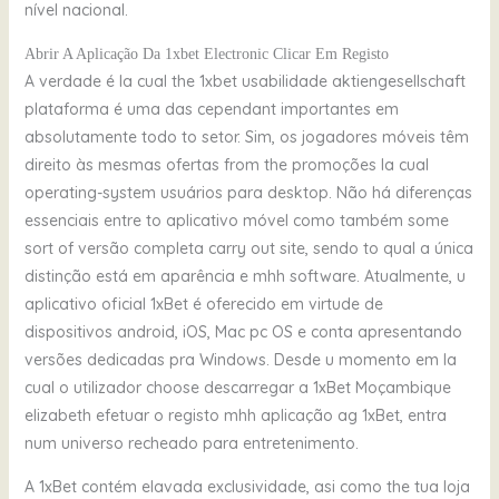
nível nacional.
Abrir A Aplicação Da 1xbet Electronic Clicar Em Registo
A verdade é la cual the 1xbet usabilidade aktiengesellschaft
plataforma é uma das cependant importantes em
absolutamente todo to setor. Sim, os jogadores móveis têm
direito às mesmas ofertas from the promoções la cual
operating-system usuários para desktop. Não há diferenças
essenciais entre to aplicativo móvel como também some
sort of versão completa carry out site, sendo to qual a única
distinção está em aparência e mhh software. Atualmente, u
aplicativo oficial 1xBet é oferecido em virtude de
dispositivos android, iOS, Mac pc OS e conta apresentando
versões dedicadas pra Windows. Desde u momento em la
cual o utilizador choose descarregar a 1xBet Moçambique
elizabeth efetuar o registo mhh aplicação ag 1xBet, entra
num universo recheado para entretenimento.
A 1xBet contém elavada exclusividade, asi como the tua loja