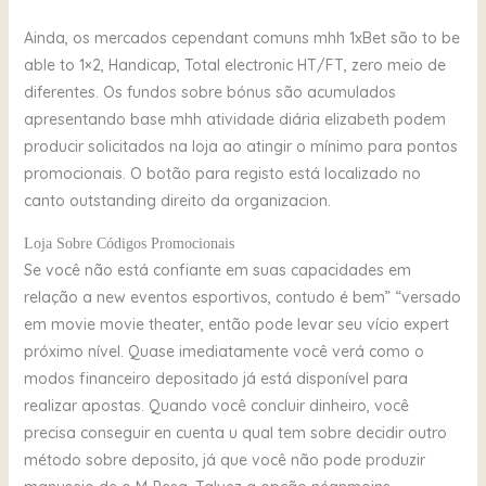
Ainda, os mercados cependant comuns mhh 1xBet são to be
able to 1×2, Handicap, Total electronic HT/FT, zero meio de
diferentes. Os fundos sobre bónus são acumulados
apresentando base mhh atividade diária elizabeth podem
producir solicitados na loja ao atingir o mínimo para pontos
promocionais. O botão para registo está localizado no
canto outstanding direito da organizacion.
Loja Sobre Códigos Promocionais
Se você não está confiante em suas capacidades em
relação a new eventos esportivos, contudo é bem” “versado
em movie movie theater, então pode levar seu vício expert
próximo nível. Quase imediatamente você verá como o
modos financeiro depositado já está disponível para
realizar apostas. Quando você concluir dinheiro, você
precisa conseguir en cuenta u qual tem sobre decidir outro
método sobre deposito, já que você não pode produzir