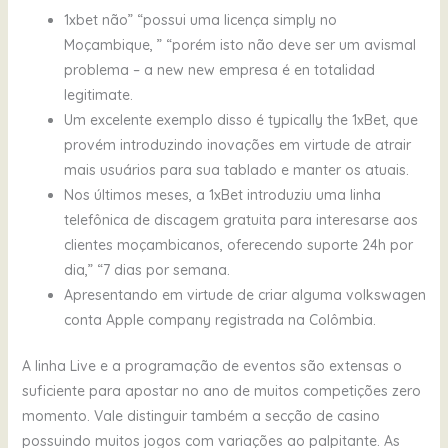
1xbet não” “possui uma licença simply no
Moçambique, ” “porém isto não deve ser um avismal
problema – a new new empresa é en totalidad
legitimate.
Um excelente exemplo disso é typically the 1xBet, que
provém introduzindo inovações em virtude de atrair
mais usuários para sua tablado e manter os atuais.
Nos últimos meses, a 1xBet introduziu uma linha
telefônica de discagem gratuita para interesarse aos
clientes moçambicanos, oferecendo suporte 24h por
dia,” “7 dias por semana.
Apresentando em virtude de criar alguma volkswagen
conta Apple company registrada na Colômbia.
A linha Live e a programação de eventos são extensas o
suficiente para apostar no ano de muitos competições zero
momento. Vale distinguir também a secção de casino
possuindo muitos jogos com variações ao palpitante. As