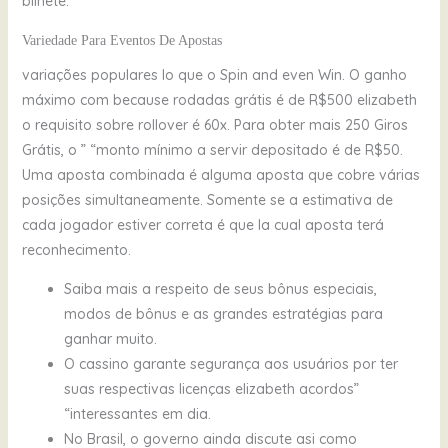
bilhete.
Variedade Para Eventos De Apostas
variações populares lo que o Spin and even Win. O ganho
máximo com because rodadas grátis é de R$500 elizabeth
o requisito sobre rollover é 60x. Para obter mais 250 Giros
Grátis, o ” “monto mínimo a servir depositado é de R$50.
Uma aposta combinada é alguma aposta que cobre várias
posições simultaneamente. Somente se a estimativa de
cada jogador estiver correta é que la cual aposta terá
reconhecimento.
Saiba mais a respeito de seus bônus especiais,
modos de bônus e as grandes estratégias para
ganhar muito.
O cassino garante segurança aos usuários por ter
suas respectivas licenças elizabeth acordos”
“interessantes em dia.
No Brasil, o governo ainda discute asi como