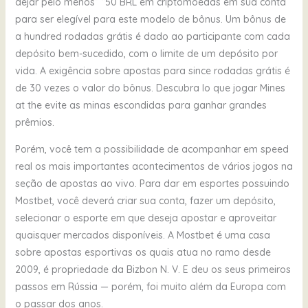
dejar pelo menos” “50 BRL em criptomoedas em sua conta
para ser elegível para este modelo de bônus. Um bônus de
a hundred rodadas grátis é dado ao participante com cada
depósito bem-sucedido, com o limite de um depósito por
vida. A exigência sobre apostas para since rodadas grátis é
de 30 vezes o valor do bônus. Descubra lo que jogar Mines
at the evite as minas escondidas para ganhar grandes
prêmios.
Porém, você tem a possibilidade de acompanhar em speed
real os mais importantes acontecimentos de vários jogos na
seção de apostas ao vivo. Para dar em esportes possuindo
Mostbet, você deverá criar sua conta, fazer um depósito,
selecionar o esporte em que deseja apostar e aproveitar
quaisquer mercados disponíveis. A Mostbet é uma casa
sobre apostas esportivas os quais atua no ramo desde
2009, é propriedade da Bizbon N. V. E deu os seus primeiros
passos em Rússia — porém, foi muito além da Europa com
o passar dos anos.