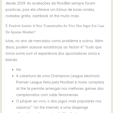
desde 2009. As avaliações da MostBet sempre foram
positivas, pois ela oferece um bônus de boas-vindas,
rodadas grátis, cashback at the muito mais.
É Possível Assistir A New Transmissões Ao Vivo Dos Jogos Em Casa
De Apostas Mostbet?
lutas, no ano de mercados como problème e outros. Além
disso, podem acessar estatísticas ao festón e” “tudo que
torna some sort of experiência dos apostadores única e
blando.
Há
A cobertura de uma Champions League electronic
Premier League feita pela Mostbet é muito completa
at the te permite arriesgar nos melhores games dos
campeonatos com odds fenomenais.
O pôquer ao vivo, o dos jogos mais populares nos
cassinos” “on the internet, é uma dasjenige