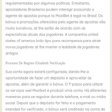
regulamentadas por algumas políticas. Entretanto,
apostadores Brasileiros podem interagir possuindo o
agente de apostas porque to MostBet é legal no Brasil. Os
bónus e promoções oferecidos pelo agente de apostas são
muito lucrativos, at the estão de acordo com as
expectativas atuais dos jogadores. A companhia united
states of america todo tipo para recompensa para atrair
novos jogadores at the manter a lealdade de jogadores
antigos.
Processo De Registo Elizabeth Verificação
Sua conta agora estará configurada, dando-lhe a
oportunidade de fazer um depósito e aproveitar as
apostas, além de garantir o bônus. O 1º passo para utilizar
os serviços weil Mostbet é produzir uma conta. Há diferentes
maneiras para se registrar durante telefone, e-mail ou mídia
social. Depois que o depósito for feito e o pagamento
intended for verificado, o bônus será creditado na conta de