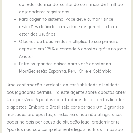
ao redor do mundo, contando com mais de 1 milhão
de jogadores registrados.
Para coger no sistema, você deve cumprir since
restrições definidas em virtude de garantir o bem-
estar dos usuários.
O bônus de boas-vindas multiplica to seu primeiro
depósito em 125% e concede 5 apostas grátis no jogo
Aviator.
Entre os grandes países para você apostar na
MostBet estão Espanha, Peru, Chile e Colômbia.
Uma confirmação excelente da confiabilidade e lealdade
dos jogadores permitiu” “a este agente sobre apostas obter
4 de possíveis 5 pontos na totalidade dos aspectos ligados
a apostas. Embora o Brasil seja considerado um 2 grandes
mercados pra apostas, a indústria ainda não atingiu o seu
poder no país por causa da situação legal predominante.
Apostas não são completamente legais no Brasil, mas são