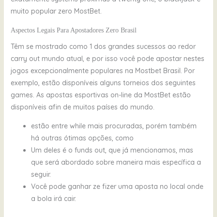
muito popular zero MostBet.
Aspectos Legais Para Apostadores Zero Brasil
Têm se mostrado como 1 dos grandes sucessos ao redor
carry out mundo atual, e por isso você pode apostar nestes
jogos excepcionalmente populares na Mostbet Brasil. Por
exemplo, estão disponíveis alguns torneios dos seguintes
games. As apostas esportivas on-line da MostBet estão
disponíveis afin de muitos países do mundo.
estão entre while mais procuradas, porém também
há outras ótimas opções, como
Um deles é o funds out, que já mencionamos, mas
que será abordado sobre maneira mais específica a
seguir.
Você pode ganhar ze fizer uma aposta no local onde
a bola irá cair.