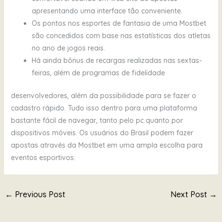
apresentando uma interface tão conveniente.
Os pontos nos esportes de fantasia de uma Mostbet
são concedidos com base nas estatísticas dos atletas
no ano de jogos reais.
Há ainda bônus de recargas realizadas nas sextas-
feiras, além de programas de fidelidade
desenvolvedores, além da possibilidade para se fazer o
cadastro rápido. Tudo isso dentro para uma plataforma
bastante fácil de navegar, tanto pelo pc quanto por
dispositivos móveis. Os usuários do Brasil podem fazer
apostas através da Mostbet em uma ampla escolha para
eventos esportivos.
←
Previous Post
Next Post
→