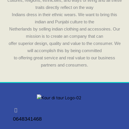
cultures, religions, ethnicities, and ways of living and all these
traits directly reflect on the way
Indians dress in their ethnic wears. We want to bring this
indian and Punjabi culture to the
Netherlands by selling indian clothing and accessoires. Our
mission is to create an company that can
offer superior design, quality and value to the consumer. We
will accomplish this by being committed
to offering great service and real value to our business
partners and consumers.
0648341468