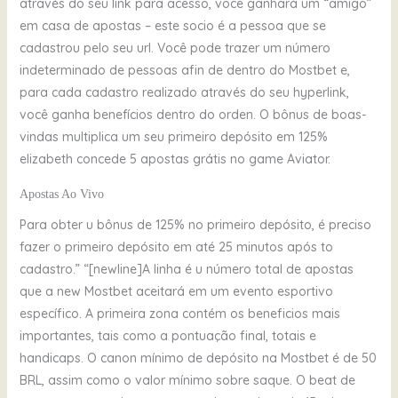
através do seu link para acesso, você ganhará um “amigo”
em casa de apostas – este socio é a pessoa que se
cadastrou pelo seu url. Você pode trazer um número
indeterminado de pessoas afin de dentro do Mostbet e,
para cada cadastro realizado através do seu hyperlink,
você ganha benefícios dentro do orden. O bônus de boas-
vindas multiplica um seu primeiro depósito em 125%
elizabeth concede 5 apostas grátis no game Aviator.
Apostas Ao Vivo
Para obter u bônus de 125% no primeiro depósito, é preciso
fazer o primeiro depósito em até 25 minutos após to
cadastro.” “[newline]A linha é u número total de apostas
que a new Mostbet aceitará em um evento esportivo
específico. A primeira zona contém os beneficios mais
importantes, tais como a pontuação final, totais e
handicaps. O canon mínimo de depósito na Mostbet é de 50
BRL, assim como o valor mínimo sobre saque. O beat de