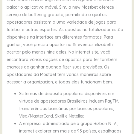
baixar o aplicativo móvel. Sim, a new Mostbet oferece 1
serviço de buffering gratuito, permitindo o qual os
apostadores assistam a uma variedade de jogos para
futebol e outros esportes. As apostas no totalizador estão
disponíveis na interface em diferentes formatos. Para
ganhar, você precisa apostar na 15 eventos elizabeth
acertar pelo menos nine deles. No internet site, você
encontrará várias opções de apostas para ter também
chances de ganhar quando fizer suas previsões. Os
apostadores da Mostbet têm várias maneiras sobre
acessar a organizacion, e todas elas funcionam bem.
Sistemas de deposito populares disponíveis em
virtude de apostadores Brasileiros incluem PayTM,
transferências bancárias por bancos populares,
Visa/MasterCard, Skrill e Neteller.
A empresa, administrada pelo grupo Bizbon N. V.,
internet explorer em mais de 93 países, espalhados