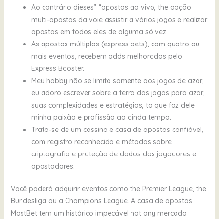
Ao contrário dieses” “apostas ao vivo, the opção
multi-apostas da voie assistir a vários jogos e realizar
apostas em todos eles de alguma só vez.
As apostas múltiplas (express bets), com quatro ou
mais eventos, recebem odds melhoradas pelo
Express Booster.
Meu hobby não se limita somente aos jogos de azar,
eu adoro escrever sobre a terra dos jogos para azar,
suas complexidades e estratégias, to que faz dele
minha paixão e profissão ao ainda tempo.
Trata-se de um cassino e casa de apostas confiável,
com registro reconhecido e métodos sobre
criptografia e proteção de dados dos jogadores e
apostadores.
Você poderá adquirir eventos como the Premier League, the
Bundesliga ou a Champions League. A casa de apostas
MostBet tem um histórico impecável not any mercado