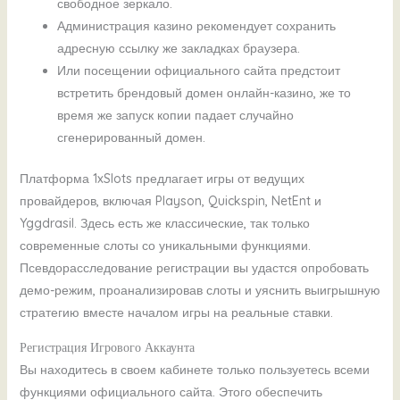
свободное зеркало.
Администрация казино рекомендует сохранить
адресную ссылку же закладках браузера.
Или посещении официального сайта предстоит
встретить брендовый домен онлайн-казино, же то
время же запуск копии падает случайно
сгенерированный домен.
Платформа 1xSlots предлагает игры от ведущих
провайдеров, включая Playson, Quickspin, NetEnt и
Yggdrasil. Здесь есть же классические, так только
современные слоты со уникальными функциями.
Псевдорасследование регистрации вы удастся опробовать
демо-режим, проанализировав слоты и уяснить выигрышную
стратегию вместе началом игры на реальные ставки.
Регистрация Игрового Аккаунта
Вы находитесь в своем кабинете только пользуетесь всеми
функциями официального сайта. Этого обеспечить