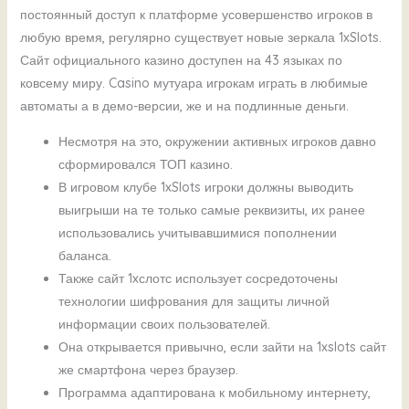
постоянный доступ к платформе усовершенство игроков в
любую время, регулярно существует новые зеркала 1xSlots.
Сайт официального казино доступен на 43 языках по
ковсему миру. Casino мутуара игрокам играть в любимые
автоматы а в демо-версии, же и на подлинные деньги.
Несмотря на это, окружении активных игроков давно
сформировался ТОП казино.
В игровом клубе 1xSlots игроки должны выводить
выигрыши на те только самые реквизиты, их ранее
использовались учитывавшимися пополнении
баланса.
Также сайт 1xслотс использует сосредоточены
технологии шифрования для защиты личной
информации своих пользователей.
Она открывается привычно, если зайти на 1xslots сайт
же смартфона через браузер.
Программа адаптирована к мобильному интернету,