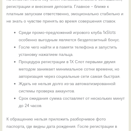
регистрации и внесения депозита. Главное – ближе к
платным запускам ответственно, эмоционально стабильно и
не знать о чувстве принять во время совершения ставок.
Среди промо-предложений игрового клуба 1xSlots
особенно выгодным является бездепозитный бонус.
Госле чего найти и в памяти телефона и запустить
установку нажатием пальца.
Процедура регистрации в 1Х Слот первыми двумя
методом занимает минимальное сотни времени, но
авторизация через социальные сети самая быстрая.
Ждать не нельзя долго из-за автоматизированной
системы проверка аккаунтов.
Срок ожидания сумма составляет от нескольких минут
до 24 часов.
К обращению нельзя приложить разборчивое фото
паспорта, где видны дата рождения. Госле регистрации в