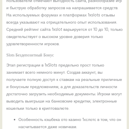
пользователи отмечают выгодность сайта, разнообразие игр
и быструю обработку запросов на напрашивается средств.
На используемых форумах и платформах 1xslots отзывы
всегда указывают на отрицательного опыт использования.
Средний рейтинг сайта 1xslot варьируется от 10 до 10, только
свидетельствует о высоком уровне доверия только
удовлетворенности игроков.
Slots Бездепозитный Бонус
Этап регистрации в 1xSlots предельно прост только
занимает всего немного минут. Создав аккаунт, вы
получаете полную доступ к ставкам на реальные приличные
и бонусным предложениям, а для доказательств личности
достаточно загрузить необходимые документы. Игроки могут
выводить выигрыши на банковские кредитки, электронные
кошельки только в криптовалюте.
Особенность кэшбека ото казино 1хслотс в том, что он
насчитывается даже новичкам.