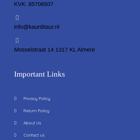
KVK: 85706507
info@kaurditaur.nl
Mosselstraat 14 1317 KL Almere
Important Links
Privacy Policy
Return Policy
About Us
Contact us