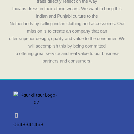
traits directly reflect on the way
Indians dress in their ethnic wears. We want to bring this
indian and Punjabi culture to the
Netherlands by selling indian clothing and accessoires. Our
mission is to create an company that can
offer superior design, quality and value to the consumer. We
will accomplish this by being committed
to offering great service and real value to our business
partners and consumers.
0648341468