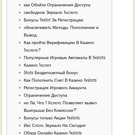
как Обойти Ограничения Доступа
свободное Зеркало 1хслотс
Бонусы 1xslot За Регистрацию
обналичивать Методы: Пополнение и
Вывод
Как пройти Верификацию В Казино
1хслотс?
Популярные Игровые Автоматы В 1xslots
Казино 1хслот
Slots Бездепозитный Бонус
Как Пополнить Счет В Казино 1xslots
Регистрация Игрового Аккаунта
Ограничение Доступа
но Ли, Что 1 Хслотс Позволяет вывел
Выигрыши Без Комиссии?”
Бонусы только Акции 1xslots
Икс Слотс Зеркало На Сегодня
Обзор Онлайн Казино 1xslots