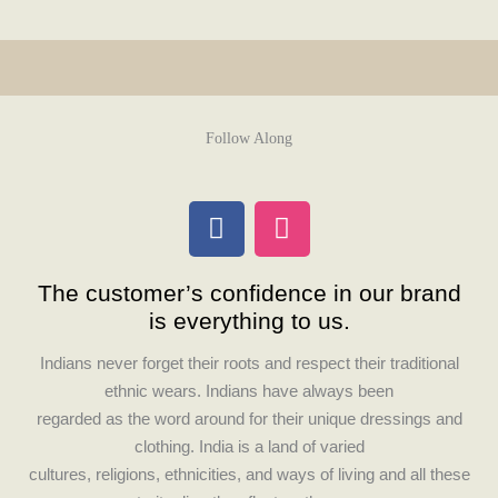
Follow Along
F
I
a
n
c
s
The customer’s confidence in our brand
e
t
is everything to us.
b
a
o
g
Indians never forget their roots and respect their traditional
o
r
ethnic wears. Indians have always been
k
a
regarded as the word around for their unique dressings and
m
clothing. India is a land of varied
cultures, religions, ethnicities, and ways of living and all these