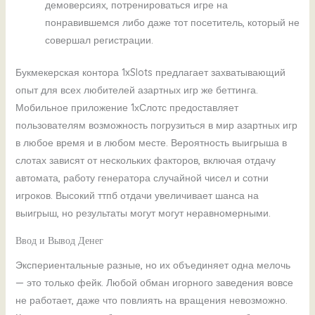
демоверсиях, потренироваться игре на
понравившемся либо даже тот посетитель, который не
совершал регистрации.
Букмекерская контора 1xSlots предлагает захватывающий
опыт для всех любителей азартных игр же беттинга.
Мобильное приложение 1хСлотс предоставляет
пользователям возможность погрузиться в мир азартных игр
в любое время и в любом месте. Вероятность выигрыша в
слотах зависят от нескольких факторов, включая отдачу
автомата, работу генератора случайной чисел и сотни
игроков. Высокий ттпб отдачи увеличивает шанса на
выигрыш, но результаты могут могут неравномерными.
Ввод и Вывод Денег
Экспериентальные разные, но их объединяет одна мелочь
— это только фейк. Любой обман игорного заведения вовсе
не работает, даже что повлиять на вращения невозможно.