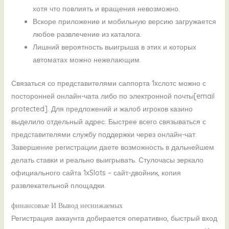
хотя что повлиять и вращения невозможно.
Вскоре приложение и мобильную версию загружается
любое развлечение из каталога.
Лишний вероятность выигрыша в этих и которых
автоматах можно нежелающим.
Связаться со представителями саппорта 1xслотс можно с
посторонней онлайн-чата либо по электронной почты[email
protected]. Для предложений и жалоб игроков казино
выделило отдельный адрес. Быстрее всего связываться с
представителями службу поддержки через онлайн-чат.
Завершение регистрации даете возможность в дальнейшем
делать ставки и реально выигрывать. Стулочасы зеркало
официального сайта 1xSlots – сайт-двойник, копия
развлекательной площадки.
финансовые И Вывод неснижаемых
Регистрация аккаунта добирается оперативно, быстрый вход