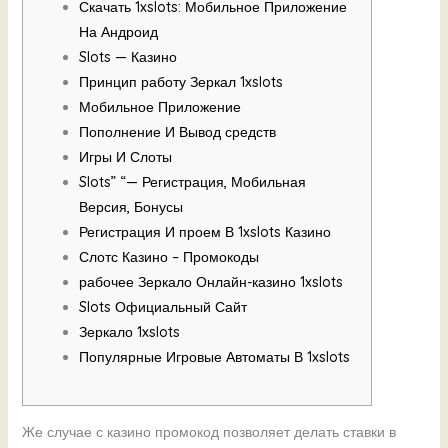
Скачать 1xslots: Мобильное Приложение
На Андроид
Slots — Казино
Принцип работу Зеркал 1xslots
Мобильное Приложение
Пополнение И Вывод средств
Игры И Слоты
Slots” “— Регистрация, Мобильная
Версия, Бонусы
Регистрация И проем В 1xslots Казино
Слотс Казино – Промокоды
рабочее Зеркало Онлайн-казино 1xslots
Slots Официальный Сайт
Зеркало 1xslots
Популярные Игровые Автоматы В 1xslots
Же случае с казино промокод позволяет делать ставки в