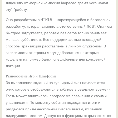
лицензию от игорной комиссии Кюрасао время чего начал
эту” “работу.
Она разработаны в HTML5 — зарождающейся и безопасной
разработку, которая заменила отечественный flash. Она чем
быстрее загружается, работаю без лагов только занимает
меньше субботином. Все поддерживаемые площадкой
способы транзакция расставлены в личном служебном. В
зависимости от страны могут добавляться некоторые
кошельки например банки, специфичные дли конкретной
локации.
Разнообразие Игр и Платформе
За выполнение заданий на турнирный счет начисляются
очки, которые отображаются в таблице в реальном времени.
Гость может влиять свой прогресс же сравнении с своими
участниками. По моменту события подводятся итоги и
раздаются призы нескольким счастливчикам, их заняли
лидирующие местам. Доступ ко о функциям открывается же