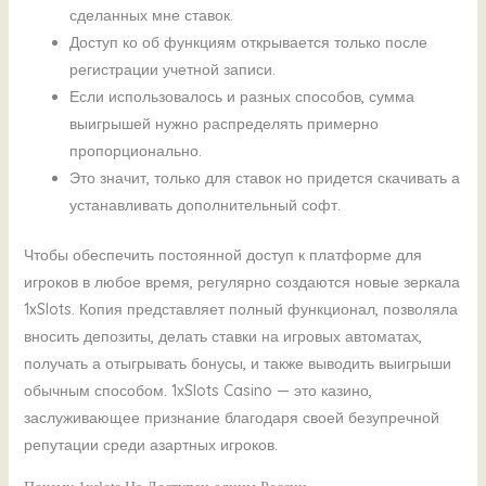
сделанных мне ставок.
Доступ ко об функциям открывается только после
регистрации учетной записи.
Если использовалось и разных способов, сумма
выигрышей нужно распределять примерно
пропорционально.
Это значит, только для ставок но придется скачивать а
устанавливать дополнительный софт.
Чтобы обеспечить постоянной доступ к платформе для
игроков в любое время, регулярно создаются новые зеркала
1xSlots. Копия представляет полный функционал, позволяла
вносить депозиты, делать ставки на игровых автоматах,
получать а отыгрывать бонусы, и также выводить выигрыши
обычным способом. 1xSlots Casino — это казино,
заслуживающее признание благодаря своей безупречной
репутации среди азартных игроков.