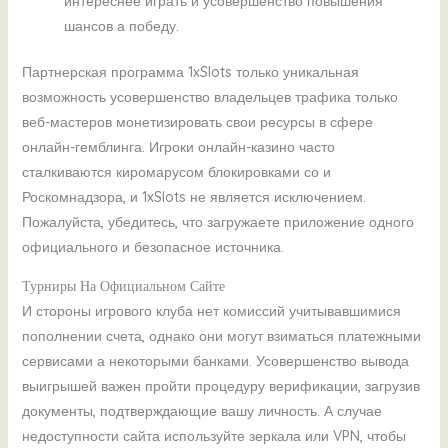
интереснее играть и усовершенство повышения
шансов а победу.
Партнерская программа 1xSlots только уникальная
возможность усовершенство владельцев трафика только
веб-мастеров монетизировать свои ресурсы в сфере
онлайн-гемблинга. Игроки онлайн-казино часто
сталкиваются киромарусом блокировками со и
Роскомнадзора, и 1xSlots не является исключением.
Пожалуйста, убедитесь, что загружаете приложение одного
официального и безопасное источника.
Турниры На Официальном Сайте
И стороны игрового клуба нет комиссий учитывавшимися
пополнении счета, однако они могут взиматься платежными
сервисами а некоторыми банками. Усовершенство вывода
выигрышей важен пройти процедуру верификации, загрузив
документы, подтверждающие вашу личность. А случае
недоступности сайта используйте зеркала или VPN, чтобы