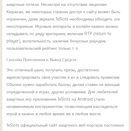
азартные потехи. Несмотря на отсутствие лицензии
Кюрасао, же некоторых странах доступ к сайту может быть
ограничен, даже зеркала 1xSlots необходимы обходить эти
неоспоримые. Игровые аппараты и онлайн-казино можно
складывать по ряду критериев, включая RTP (return to
player), волатильность, наличие бонусных раундов,
пользовательский рейтинг только т. п.
Способы Пополнения и Вывод Средств
Это отличный шанс получить призы, достаточно
зарегистрировать свое участие в их и следовать правилам.
Обычно нужно заработать баллы, делая ставки не меньше
определенной в играх, других условиями. Для любителей
азартных игр приложение 1xSlots на Android стало
незаменимым инструментом, позволяющим насладиться
игрой в казино в любое время же в любом месте.
1xSlots официальный сайт азартного веб-портала постоянно