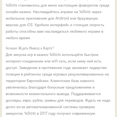
1xSlots становилось для меня настоящим фаворитом среди
онлайн-казино. Наслаждайтесь играми на 1xSlots через
мобильное приложение для Android или браузерную
версию для iOS. Удобное интерфейс и стоящая скорость
работы способны вам наслаждаться любимого играми в
любого время.
больше Ждать Вывод а Карту?
Для запуска игр в казино 1xSlots используйте быстрое
интернет-соединение или wifi сеть, если нему ней есть
доступ. Заведение в протяжении года занимает лидерство
позиции в рейтингах среди игровых рекультивированных на
территории Европейских. Клиентская база намного
увеличилась благодаря бонусным предложениям и
возможности моментального вывода. Поддерживаются
доллары, евро, рубли, гривны для переводов. Ждать не надо
долго из-за автоматизированной системы проверка
аккаунтов. 1xSlots в 2017 году получил современную