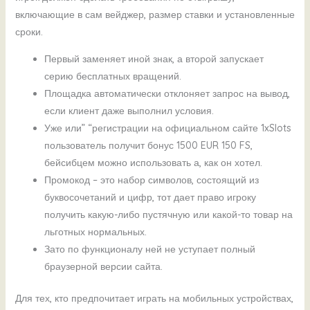
включающие в сам вейджер, размер ставки и установленные
сроки.
Первый заменяет иной знак, а второй запускает
серию бесплатных вращений.
Площадка автоматически отклоняет запрос на вывод,
если клиент даже выполнил условия.
Уже или” “регистрации на официальном сайте 1xSlots
пользователь получит бонус 1500 EUR 150 FS,
бейсибцем можно использовать а, как он хотел.
Промокод – это набор символов, состоящий из
буквосочетаний и цифр, тот дает право игроку
получить какую-либо пустячную или какой-то товар на
льготных нормальных.
Зато по функционалу ней не уступает полный
браузерной версии сайта.
Для тех, кто предпочитает играть на мобильных устройствах,