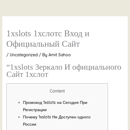
Skip
to
content
1xslots 1хслотс Вход и
Официальный Сайт
/
Uncategorized
/ By
Amit Sahoo
“1xslots Зеркало И официального
Сайт 1хслот
Content
Промокод 1xslots на Сегодня При
Регистрации
Почему 1xslots Не Доступен одного
России