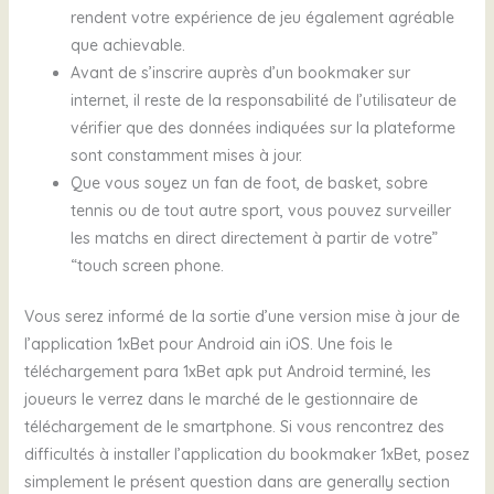
rendent votre expérience de jeu également agréable
que achievable.
Avant de s’inscrire auprès d’un bookmaker sur
internet, il reste de la responsabilité de l’utilisateur de
vérifier que des données indiquées sur la plateforme
sont constamment mises à jour.
Que vous soyez un fan de foot, de basket, sobre
tennis ou de tout autre sport, vous pouvez surveiller
les matchs en direct directement à partir de votre”
“touch screen phone.
Vous serez informé de la sortie d’une version mise à jour de
l’application 1xBet pour Android ain iOS. Une fois le
téléchargement para 1xBet apk put Android terminé, les
joueurs le verrez dans le marché de le gestionnaire de
téléchargement de le smartphone. Si vous rencontrez des
difficultés à installer l’application du bookmaker 1xBet, posez
simplement le présent question dans are generally section