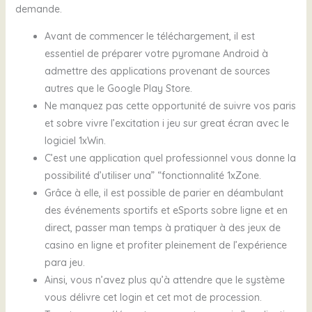
demande.
Avant de commencer le téléchargement, il est
essentiel de préparer votre pyromane Android à
admettre des applications provenant de sources
autres que le Google Play Store.
Ne manquez pas cette opportunité de suivre vos paris
et sobre vivre l’excitation i jeu sur great écran avec le
logiciel 1xWin.
C’est une application quel professionnel vous donne la
possibilité d’utiliser una” “fonctionnalité 1xZone.
Grâce à elle, il est possible de parier en déambulant
des événements sportifs et eSports sobre ligne et en
direct, passer man temps à pratiquer à des jeux de
casino en ligne et profiter pleinement de l’expérience
para jeu.
Ainsi, vous n’avez plus qu’à attendre que le système
vous délivre cet login et cet mot de procession.