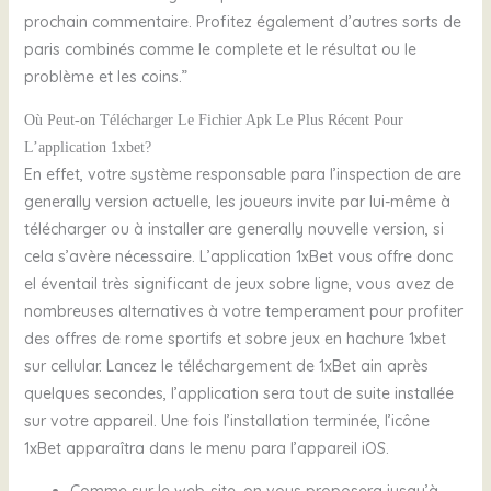
prochain commentaire. Profitez également d’autres sorts de
paris combinés comme le complete et le résultat ou le
problème et les coins.”
Où Peut-on Télécharger Le Fichier Apk Le Plus Récent Pour
L’application 1xbet?
En effet, votre système responsable para l’inspection de are
generally version actuelle, les joueurs invite par lui-même à
télécharger ou à installer are generally nouvelle version, si
cela s’avère nécessaire. L’application 1xBet vous offre donc
el éventail très significant de jeux sobre ligne, vous avez de
nombreuses alternatives à votre temperament pour profiter
des offres de rome sportifs et sobre jeux en hachure 1xbet
sur cellular. Lancez le téléchargement de 1xBet ain après
quelques secondes, l’application sera tout de suite installée
sur votre appareil. Une fois l’installation terminée, l’icône
1xBet apparaîtra dans le menu para l’appareil iOS.
Comme sur le web-site, on vous proposera jusqu’à