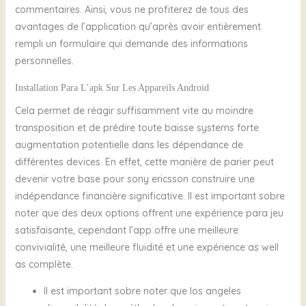
commentaires. Ainsi, vous ne profiterez de tous des
avantages de l’application qu’après avoir entièrement
rempli un formulaire qui demande des informations
personnelles.
Installation Para L’apk Sur Les Appareils Android
Cela permet de réagir suffisamment vite au moindre
transposition et de prédire toute baisse systems forte
augmentation potentielle dans les dépendance de
différentes devices. En effet, cette manière de parier peut
devenir votre base pour sony ericsson construire une
indépendance financière significative. Il est important sobre
noter que des deux options offrent une expérience para jeu
satisfaisante, cependant l’app offre une meilleure
convivialité, une meilleure fluidité et une expérience as well
as complète.
Il est important sobre noter que los angeles