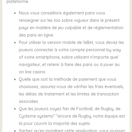
plateforme.
Nous vous conseillons également para vous
renseigner sur les lois sobre vigueur dans le présent
pays en matière de jeu culpable et de réglementation
des paris en ligne.
Pour utiliser la version mobile de 1xBet, vous devez les
joueurs connecter à votre compte personnel by way
of votre smartphone, sobre utilisant n’importe quel
navigateur, et retenir à faire des paris ou à jouer au
on line casino.
Quelle que soit la méthode de paiement que vous
choisissez, assurez-vous de vérifier les frais éventuels,
les délais de traitement et les limites de transaction
associées.
Que les joueurs soyez fan de Football, de Rugby, de
Cyclisme systems” “encore de Rugby, notre équipe est
là pour couvrir la majorité des sujets.
Sachez qu’en installant cette application, vous jouissez