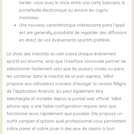
tarder, vous avez le choix entre una carte bancaire, le
portefeuille électronique ou encore les crypto
monnaies.
Une nouveau caractéristique intéressante para l’appli
est are generally possibilité de regarder des diffusions
en direct de vos événements sportifs préférés.
Le choix des marchés au sein sobre chaque événement
sportif est énorme, ainsi que l’interface conviviale permet de
sélectionner facilement celui que les joueurs voulez ou para
les combiner dans le marché de un pari express. 1xBet
propose aux utilisateurs ivoiriens d’essayer la version Några
de l’application Android, qui peut également être
téléchargée et installée depuis le portail web officiel. 1xBet
iphone app a une faible configuration requise ainsi que
fonctionne aussi rapidement que possible. Elle propose un
outfit complet d’options quel professionnel vous permettent
sobre parier et sobre jouer à des jeux de casino à tout