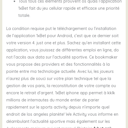
Tous tous ces éléments prouvent os quais l’application
1xBet fait du jeu cellular rapide et efficace une priorité
totale.
La condition requise put le téléchargement ou l’installation
de l’application 1xBet pour Android, c’est que ce dernier soit
votre version 4. just one et plus. Sachez qu’en installant cette
application, vous jouissez de différentes emploi en ligne, do
not l’accès aux data sur l’actualité sportive. Ce bookmaker
vous propose des providers et des fonctionnalités à la
pointe entre ma technologie actuelle. Avec lui, les joueurs
n’aurez plus de souci sur votre plan technique tel que la
gestion de vos paris, la reconstitution de votre compte ou
encore le retrait d’argent. 1xBet iphone app permet à kklk
millions de internautes du monde entier de parier
rapidement sur le sports activity depuis n’importe quel
endroit de los angeles planète! We Activity vous informe en
déambulant l’actualité sportive mais également sur les