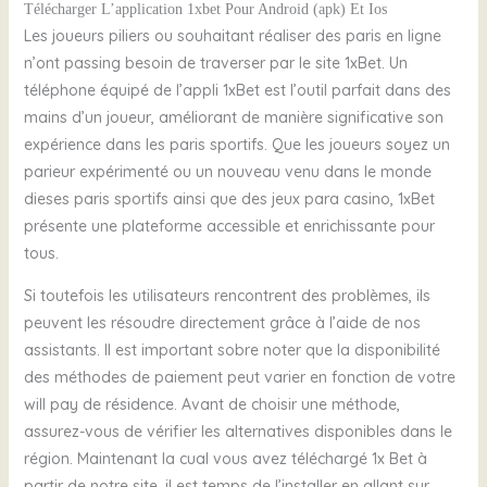
Télécharger L’application 1xbet Pour Android (apk) Et Ios
Les joueurs piliers ou souhaitant réaliser des paris en ligne
n’ont passing besoin de traverser par le site 1xBet. Un
téléphone équipé de l’appli 1xBet est l’outil parfait dans des
mains d’un joueur, améliorant de manière significative son
expérience dans les paris sportifs. Que les joueurs soyez un
parieur expérimenté ou un nouveau venu dans le monde
dieses paris sportifs ainsi que des jeux para casino, 1xBet
présente une plateforme accessible et enrichissante pour
tous.
Si toutefois les utilisateurs rencontrent des problèmes, ils
peuvent les résoudre directement grâce à l’aide de nos
assistants. Il est important sobre noter que la disponibilité
des méthodes de paiement peut varier en fonction de votre
will pay de résidence. Avant de choisir une méthode,
assurez-vous de vérifier les alternatives disponibles dans le
région. Maintenant la cual vous avez téléchargé 1x Bet à
partir de notre site, il est temps de l’installer en allant sur