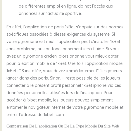
de différentes emploi en ligne, do not l’accès aux
annonces sur l’actualité sportive.
En effet, l’application de paris 1xBet s’appuie sur des normes
spécifiques associées à dieses exigences du système. Si
votre pyromane est neuf, l’application peut s’installer 1xBet
sans problème, ou son fonctionnement sera fluide. Si vous
avez un pyromane ancien, alors arianne vaut mieux opter
pour la edition mobile de 1xBet. Une fois l’application mobile
1xBet iOS installée, vous devez immédiatement” “les joueurs
lancer dans des paris. Sinon, il reste possible de les joueurs
connecter à le présent profil personnel 1xBet iphone via ces
données personnelles utilisées lors de l’inscription. Pour
accéder à 1xbet mobile, les joueurs pouvez simplement
entamer le navigateur Internet de votre pyromane mobile et
entrer l’adresse de 1xbet. com.
Comparaison De L’application Ou De La Type Mobile Du Site Web