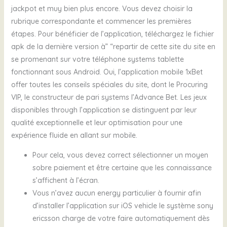
jackpot et muy bien plus encore. Vous devez choisir la
rubrique correspondante et commencer les premières
étapes. Pour bénéficier de l’application, téléchargez le fichier
apk de la dernière version à” “repartir de cette site du site en
se promenant sur votre téléphone systems tablette
fonctionnant sous Android. Oui, l’application mobile 1xBet
offer toutes les conseils spéciales du site, dont le Procuring
VIP, le constructeur de pari systems l’Advance Bet. Les jeux
disponibles through l’application se distinguent par leur
qualité exceptionnelle et leur optimisation pour une
expérience fluide en allant sur mobile.
Pour cela, vous devez correct sélectionner un moyen
sobre paiement et être certaine que les connaissance
s’affichent à l’écran.
Vous n’avez aucun energy particulier à fournir afin
d’installer l’application sur iOS vehicle le système sony
ericsson charge de votre faire automatiquement dès