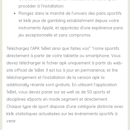
procéder à l’installation.
Plongez dans le marché de l’univers des paris sportifs
et kklk jeux de gambling establishment depuis votre
instruments Apple, et appréciez d’une expérience para
jeu exceptionnelle et sans compromis.
Téléchargez l’APK 1xBet ainsi que faites vos” “rome sportifs
directement à partir de votre tablette ou smartphone. Vous
devez télécharger le fichier apk uniquement à partir du web-
site officiel de 1xBet. Il est los à jour en permanence, et the
téléchargement et l’installation de la version apk la
additionally récente sont gratuits. En utilisant l’application
1xBet, vous devez parier sur as well as de 50 sports et
disciplines eSports en mode segment et directement.
Chaque type de sport dispose d’une catégorie distincte avec
kklk statistiques actualisées sur les événements sportifs à
venir.