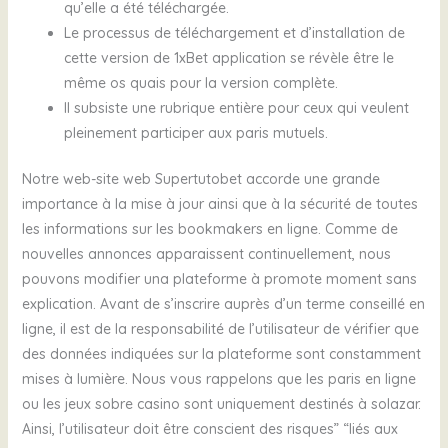
qu’elle a été téléchargée.
Le processus de téléchargement et d’installation de
cette version de 1xBet application se révèle être le
même os quais pour la version complète.
Il subsiste une rubrique entière pour ceux qui veulent
pleinement participer aux paris mutuels.
Notre web-site web Supertutobet accorde une grande
importance à la mise à jour ainsi que à la sécurité de toutes
les informations sur les bookmakers en ligne. Comme de
nouvelles annonces apparaissent continuellement, nous
pouvons modifier una plateforme à promote moment sans
explication. Avant de s’inscrire auprès d’un terme conseillé en
ligne, il est de la responsabilité de l’utilisateur de vérifier que
des données indiquées sur la plateforme sont constamment
mises à lumière. Nous vous rappelons que les paris en ligne
ou les jeux sobre casino sont uniquement destinés à solazar.
Ainsi, l’utilisateur doit être conscient des risques” “liés aux