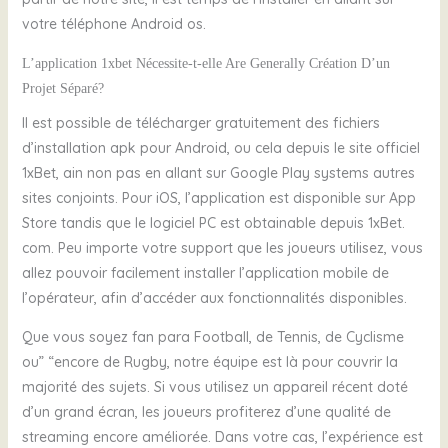
votre téléphone Android os.
L’application 1xbet Nécessite-t-elle Are Generally Création D’un
Projet Séparé?
Il est possible de télécharger gratuitement des fichiers
d’installation apk pour Android, ou cela depuis le site officiel
1xBet, ain non pas en allant sur Google Play systems autres
sites conjoints. Pour iOS, l’application est disponible sur App
Store tandis que le logiciel PC est obtainable depuis 1xBet.
com. Peu importe votre support que les joueurs utilisez, vous
allez pouvoir facilement installer l’application mobile de
l’opérateur, afin d’accéder aux fonctionnalités disponibles.
Que vous soyez fan para Football, de Tennis, de Cyclisme
ou” “encore de Rugby, notre équipe est là pour couvrir la
majorité des sujets. Si vous utilisez un appareil récent doté
d’un grand écran, les joueurs profiterez d’une qualité de
streaming encore améliorée. Dans votre cas, l’expérience est