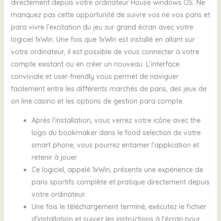
directement depuis votre ordinateur House windows OS. Ne
manquez pas cette opportunité de suivre vos ne vos paris et
para vivre l’excitation du jeu sur grand écran avec votre
logiciel 1xWin. Une fois que 1xWin est installé en allant sur
votre ordinateur, il est possible de vous connecter à votre
compte existant ou en créer un nouveau. L’interface
conviviale et user-friendly vous permet de naviguer
facilement entre les différents marchés de paris, des jeux de
on line casino et les options de gestion para compte.
Après l’installation, vous verrez votre icône avec the
logo du bookmaker dans le food selection de votre
smart phone, vous pourrez entamer l’application et
retenir à jouer.
Ce logiciel, appelé 1xWin, présente une expérience de
paris sportifs complète et pratique directement depuis
votre ordinateur.
Une fois le téléchargement terminé, exécutez le fichier
d’installation et suivez les instructions à l’écran pour