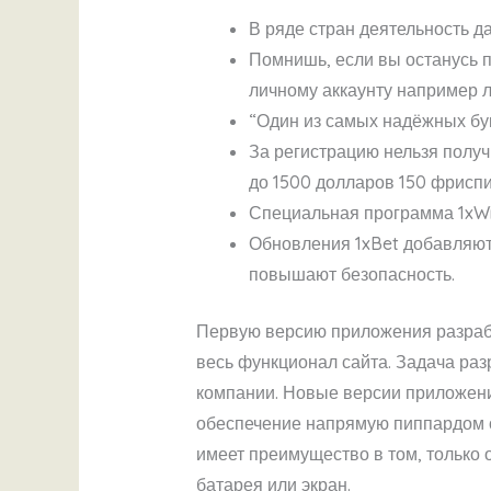
В ряде стран деятельность д
Помнишь, если вы останусь п
личному аккаунту например л
“Один из самых надёжных бук
За регистрацию нельзя получ
до 1500 долларов 150 фриспи
Специальная программа 1xWin
Обновления 1xBet добавляют
повышают безопасность.
Первую версию приложения разрабо
весь функционал сайта. Задача раз
компании. Новые версии приложения
обеспечение напрямую пиппардом о
имеет преимущество в том, только 
батарея или экран.