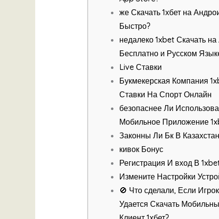
же Скачать 1хбет на Андро
Быстро?
недалеко 1xbet Скачать на
Бесплатно и Русском Язык
Live Ставки
Букмекерская Компания 1x
Ставки На Спорт Онлайн
безопаснее Ли Использова
Мобильное Приложение 1x
Законны Ли Бк В Казахста
кивок Бонус
Регистрация И вход В 1xbe
Измените Настройки Устро
🚫 Что сделали, Если Игрок
Удается Скачать Мобильн
Клиент 1хбет?