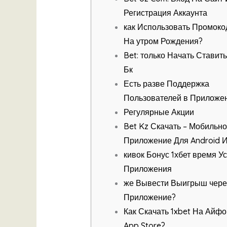
Регистрация Аккаунта
как Использовать Промокод
На утром Рождения?
Bet: только Начать Ставить
Бк
Есть разве Поддержка
Пользователей в Приложе
Регулярные Акции
Bet Kz Скачать – Мобильн
Приложение Для Android И
кивок Бонус 1хбет время У
Приложения
же Вывести Выигрыш чере
Приложение?
Как Скачать 1xbet На Айфо
App Store?