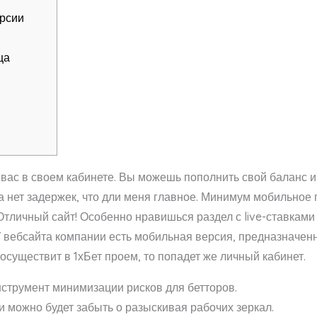
рсии
ца
вас в своем кабинете. Вы можешь пополнить свой баланс и 
а нет задержек, что дли меня главное. Минимум мобильное
 “Отличный сайт! Особенно нравишься раздел с live-ставкам
У вебсайта компании есть мобильная версия, предназначен
осуществит в 1хБет проем, то попадет же личный кабинет.
инструмент минимизации рисков для бетторов.
 можно будет забыть о разыскивая рабочих зеркал.