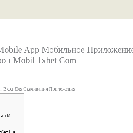
 Mobile App Мобильное Приложени
он Mobil 1xbet Com
йт Вход Для Скачивания Приложения
ния И
хбет На