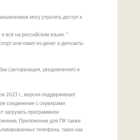
мошенников могу утратить доступ к
и всё на российском языке. “
порт или пакет из денег а депозиты
ки (авторизация, уведомления) и
я 2023 г., версия поддерживает
ное соединение с серверами
ут загрузить программное
ложения. Приложение для ПК также
ьтивированных телефона, таких как