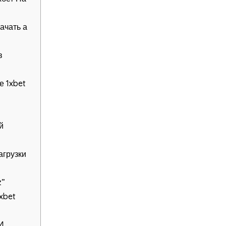
ачать а
в
е 1xbet
й
агрузки
z”
xbet
И