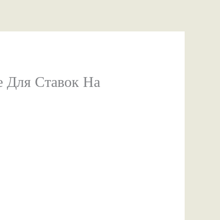
е Для Ставок На