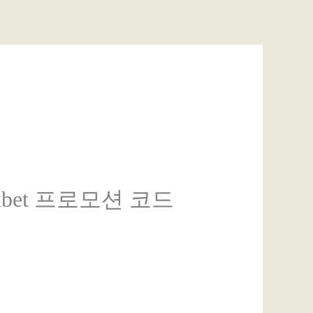
 1xbet 프로모션 코드