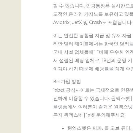
할 수 있습니다. 입금통장은 실시간으로
도적인 온라인 카지노를 보유하고 있을 
Aviatrix, JetX 및 Crash도 포함됩
이는 안전한 당첨금 지급 및 유저 자금
리안 딜러 테이블에서는 한국인 딜러들과
국내 사설 업체들에” “비해 우수한 안
서 설립된 베팅 업체로, 19년의 운영
이겨야 하기 때문에 배당률을 적게 주
Bet 가입 방법
1xbet 공식사이트는 국제적으로 인증받
전하게 이용할 수 있습니다. 원엑스벳 | 
플랫폼에서 여러분이 즐거운 원엑스벳 | 1
든지 원엑스벳 | 1x벳 문의해주세요.
원엑스벳은 피파, 콜 오브 듀티,