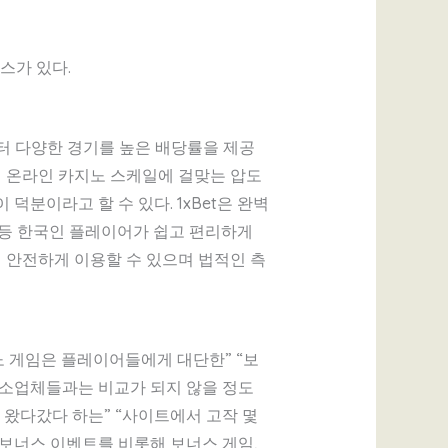
스가 있다.
터 다양한 경기를 높은 배당률을 제공
 온라인 카지노 스케일에 걸맞는 압도
덕분이라고 할 수 있다. 1xBet은 완벽
 등 한국인 플레이어가 쉽고 편리하게
이 안전하게 이용할 수 있으며 법적인 측
노 게임은 플레이어들에게 대단한” “보
군소업체들과는 비교가 되지 않을 정도
 왔다갔다 하는” “사이트에서 고작 몇
 보너스 이벤트를 비롯해 보너스 게임,