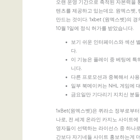
오랜 운영 기간으로 축적된 자본력을 통
텐츠를 제공하고 있는데요. 원엑스벳, 
만드는 것이다. 1xbet (원엑스벳)의 
10월 1일에 정식 허가를 받았습니다.
보기 쉬운 인터페이스와 섹션 별
다.
이 기능은 플레이 중 베팅에 특
니다.
다른 프로모션과 중복해서 사용할
일부 북메이커는 NHL 게임에 대
금요일만 기다리기 지치신 분들을
1xBet(원엑스벳)은 퀴라소 정부로부
나로, 전 세계 온라인 카지노 사이트에 
영자들이 선택하는 라이선스 중 하나로, 
간보다 자기네들 사이트 홍보하는게 더 