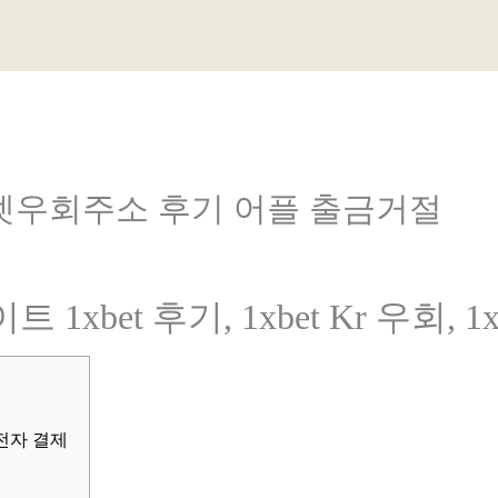
 원엑스벳우회주소 후기 어플 출금거절
트 1xbet 후기, 1xbet Kr 우회,
전자 결제