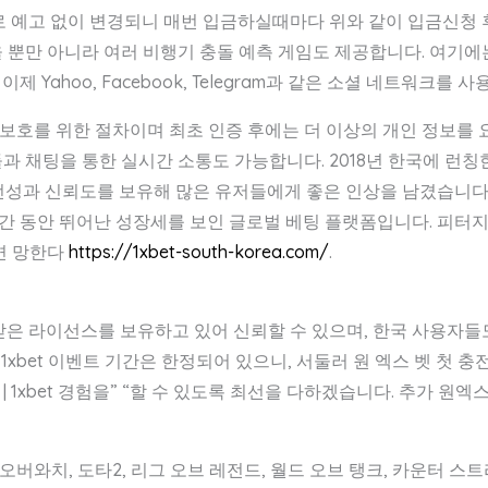
 예고 없이 변경되니 매번 입금하실때마다 위와 같이 입금신청 후 
뿐만 아니라 여러 비행기 충돌 예측 게임도 제공합니다. 여기에는 세
니다. 이제 Yahoo, Facebook, Telegram과 같은 소셜 네트워크를
 보호를 위한 절차이며 최초 인증 후에는 더 이상의 개인 정보를 요
 채팅을 통한 실시간 소통도 가능합니다. 2018년 한국에 런칭
전성과 신뢰도를 보유해 많은 유저들에게 좋은 인상을 남겼습니다. 원
 기간 동안 뛰어난 성장세를 보인 글로벌 베팅 플랫폼입니다. 피터
면 망한다
https://1xbet-south-korea.com/
.
은 라이선스를 보유하고 있어 신뢰할 수 있으며, 한국 사용자들도 V
1xbet 이벤트 기간은 한정되어 있으니, 서둘러 원 엑스 벳 첫 충전 
xbet 경험을” “할 수 있도록 최선을 다하겠습니다. 추가 원엑스벳
 오버와치, 도타2, 리그 오브 레전드, 월드 오브 탱크, 카운터 