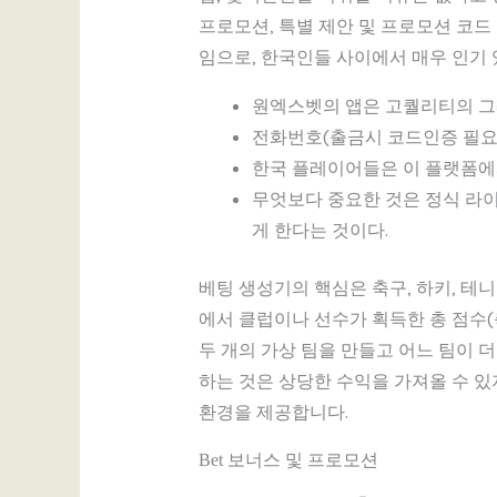
프로모션, 특별 제안 및 프로모션 코드
임으로, 한국인들 사이에서 매우 인기 
원엑스벳의 앱은 고퀄리티의 그
전화번호(출금시 코드인증 필요)
한국 플레이어들은 이 플랫폼에서
무엇보다 중요한 것은 정식 라
게 한다는 것이다.
베팅 생성기의 핵심은 축구, 하키, 테
에서 클럽이나 선수가 획득한 총 점수(
두 개의 가상 팀을 만들고 어느 팀이 더
하는 것은 상당한 수익을 가져올 수 있
환경을 제공합니다.
Bet 보너스 및 프로모션