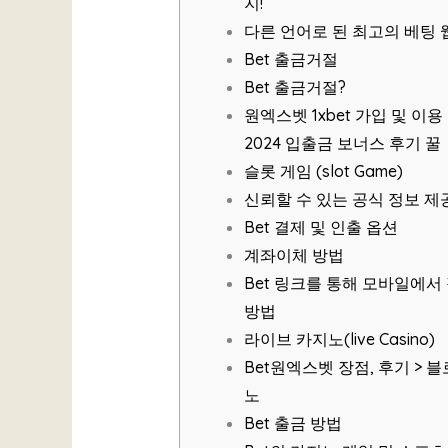
지!
다른 언어로 된 최고의 베팅 
Bet 출금거절
Bet 출금거절?
원엑스벳 1xbet 가입 및 이
2024 입출금 보너스 후기 꿀
슬롯 게임 (slot Game)
신뢰할 수 있는 공식 정보 제
Bet 결제 및 인출 옵션
계좌이체 방법
Bet 링크를 통해 모바일에서
방법
라이브 카지노(live Casino)
Bet원엑스벳 장점, 후기 > 
노
Bet 출금 방법