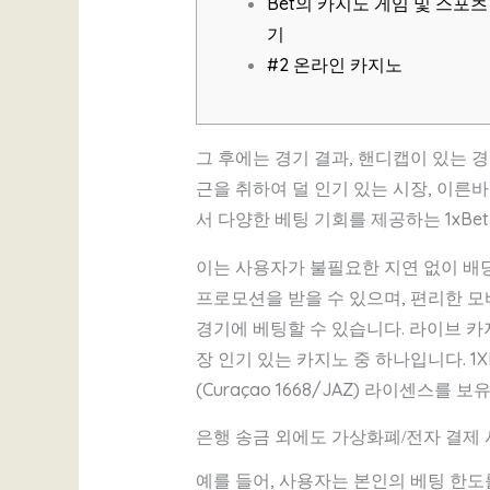
Bet의 카지노 게임 및 스포츠
기
#2 온라인 카지노
그 후에는 경기 결과, 핸디캡이 있는 경
근을 취하여 덜 인기 있는 시장, 이른
서 다양한 베팅 기회를 제공하는 1xBe
이는 사용자가 불필요한 지연 없이 배당
프로모션을 받을 수 있으며, 편리한 모바일
경기에 베팅할 수 있습니다. 라이브 카
장 인기 있는 카지노 중 하나입니다. 1XB
(Curaçao 1668/JAZ) 라이센
은행 송금 외에도 가상화폐/전자 결제 
예를 들어, 사용자는 본인의 베팅 한도