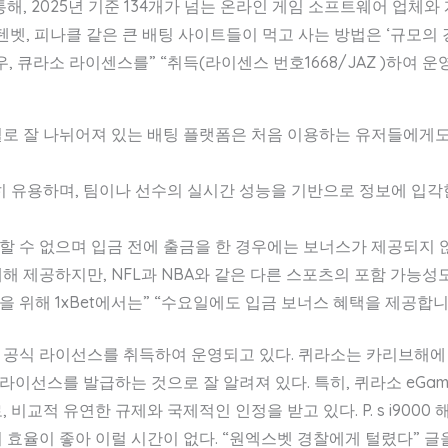
해, 2025년 기준 134개가 넘는 온라인 게임 소프트웨어 업체와
텐벳, 피나클 같은 큰 배팅 사이트들이 먹고 사는 방법은 ‘규모의
경우, 큐라소 라이센스를” “취득(라이센스 번호1668/JAZ )하여 
로 잘 나뉘어져 있는 배팅 플랫폼은 처음 이용하는 유저들에게도
히 유용하며, 팀이나 선수의 실시간 성능을 기반으로 정보에 입각
 수 없으며 입금 전에 출금을 한 경우에는 보너스가 제공되지 
해 제공하지만, NFL과 NBA와 같은 다른 스포츠의 포함 가능성
 위해 1xBet에서는” “수요일에도 입금 보너스 혜택을 제공합니
터 공식 라이선스를 취득하여 운영되고 있다. 퀴라소는 카리브해에
라이선스를 발급하는 것으로 잘 알려져 있다. 특히, 퀴라소 eGam
비교적 유연한 규제와 국제적인 인정을 받고 있다. P. s i900
효율이 좋아 이럴 시간이 없다. “원엑스벳 경찰에게 털렸다” 글을