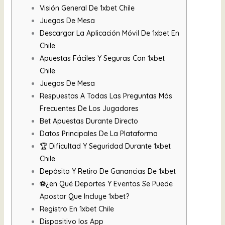
Visión General De 1xbet Chile
Juegos De Mesa
Descargar La Aplicación Móvil De 1xbet En
Chile
Apuestas Fáciles Y Seguras Con 1xbet
Chile
Juegos De Mesa
Respuestas A Todas Las Preguntas Más
Frecuentes De Los Jugadores
Bet Apuestas Durante Directo
Datos Principales De La Plataforma
🏆 Dificultad Y Seguridad Durante 1xbet
Chile
Depósito Y Retiro De Ganancias De 1xbet
⚽¿en Qué Deportes Y Eventos Se Puede
Apostar Que Incluye 1xbet?
Registro En 1xbet Chile
Dispositivo Ios App