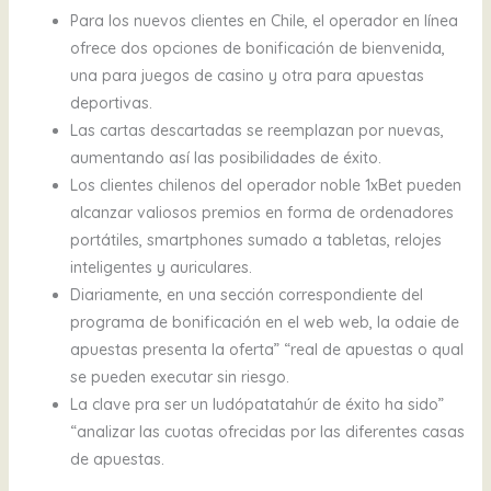
Para los nuevos clientes en Chile, el operador en línea
ofrece dos opciones de bonificación de bienvenida,
una para juegos de casino y otra para apuestas
deportivas.
Las cartas descartadas se reemplazan por nuevas,
aumentando así las posibilidades de éxito.
Los clientes chilenos del operador noble 1xBet pueden
alcanzar valiosos premios en forma de ordenadores
portátiles, smartphones sumado a tabletas, relojes
inteligentes y auriculares.
Diariamente, en una sección correspondiente del
programa de bonificación en el web web, la odaie de
apuestas presenta la oferta” “real de apuestas o qual
se pueden executar sin riesgo.
La clave pra ser un ludópatatahúr de éxito ha sido”
“analizar las cuotas ofrecidas por las diferentes casas
de apuestas.