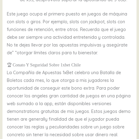
Este juego ocupa el primero puesto en juegos de máquina
con slots o giros. Por ejemplo, slots con jackpot, slots con
funciones de retención, entre otros. Recuerda que el juego
debe ser siempre una actividad entretenida y controlada.
No te dejes llevar por las apuestas impulsivas y asegúrate
de” “otorgar límites claros para tu bienestar.
🏆 Conato Y Seguridad Sobre 1xbet Chile
La Compañía de Apuestas 1xBet celebra una Batalla de
Boletos cada mes, lo que otorga a mis jugadores la
oportunidad de conseguir este bono extra. Para poder
conocer los angeles gran cantidad de juegos en una página
web sumado a la app, están disponibles versiones
demonstrations gratuitas de mis juegos. Estos juegos demo
tienen are generally finalidad de que el jugador pueda
conocer las reglas y peculiaridades sobre un juego sobre
concreto sin tener la necesidad sobre usar dinero real.