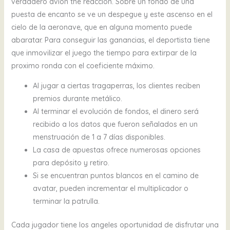
verdadero avión the reacción. Sobre un fondo de una
puesta de encanto se ve un despegue y este ascenso en el
cielo de la aeronave, que en alguna momento puede
abaratar. Para conseguir las ganancias, el deportista tiene
que inmovilizar el juego the tiempo para extirpar de la
proximo ronda con el coeficiente máximo.
Al jugar a ciertas tragaperras, los clientes reciben
premios durante metálico.
Al terminar el evolución de fondos, el dinero será
recibido a los datos que fueron señalados en un
menstruación de 1 a 7 días disponibles.
La casa de apuestas ofrece numerosas opciones
para depósito y retiro.
Si se encuentran puntos blancos en el camino de
avatar, pueden incrementar el multiplicador o
terminar la patrulla.
Cada jugador tiene los angeles oportunidad de disfrutar una