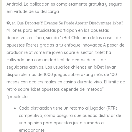
Android. La aplicación es completamente gratuita y segura
em virtude de su descarga.
⚽¿en Qué Deportes Y Eventos Se Puede Apostar Disadvantage 1xbet?
Millones para entusiastas participan en las apuestas
deportivas en línea, siendo 1xBet Chile una de las casas de
apuestas líderes gracias a tu enfoque innovador. A pesar de
producir relativamente joven sobre el sector, 1xBet ha
cultivado una comunidad leal de cientos de mls de
seguidores activos. Los usuarios chilenos en 1xBet llevan
disponible más de 1000 juegos sobre azar y más de 100
mesas con dealers reales en casino durante vivo. El límite de
retiro sobre 1xbet apuestas depende del método”
“predilecto.
Cada distraccion tiene un retorno al jugador (RTP)
competitivo, como asegura que puedas disfrutar de
una opinion para apuestas justa sumado a
emocionante.