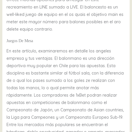
recreamiento en LINE sumado a LIVE. El baloncesto es un
well-liked juego de equipo en el os quais el objetivo main es
meter este mayor número para balones posibles en el aro
delete equipo contrario.
Juegos De Mesa
En este artículo, examinaremos en detalle los angeles
empresa y tus ventajas. El balonmano es una dirección
deportiva muy popular en Chile para las apuestas. Esta
disciplina es bastante similar al fútbol sala, con la diferencia
de o qual los pases sumado a los goles ze realizan con
todas las manos, lo o qual permite anotar más
rápidamente. Los compradores de 1xBet podran realizar
apuestas en competiciones de balonmano como el
Campeonato de Japón, un Campeonato de Asian countries,
la Liga para Campeones y un Campeonato Europeo Sub-19.
Entre los mercados más populares se encuentran el