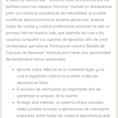
A nuestros clientes des” “encanta hacer pronósticos por los
partidos para sus equipos favoritos. Usando su desaparecer
junto con nuestras estadísticas de naturalidad, es posible
modificar estos pronósticos durante ganancias. Analizar
todas las cuotas y realizar predicciones precisas ha sido un
proceso facil en nuestro web, que además da voie a los
usuarios compartir sus cupones de apuestas afin de crear
combinadas ganadoras. Participa en nuestra ‘Batalla de
Cupones de Apuestas’ mensual para tener una oportunidad
de beneficiarse bonos adicionales.
Apostar sobre 1xBet es en su totalidad legal, ya la
cual la legislación chilena no prohíbe todas las
apuestas en línea.
El proceso de verificación es importante afin de
garantizar la amparo de tu cuenta.
Al elegir este método, un sistema ofrece variadas
redes sociales sumado a aplicaciones de mensajería
populares, entre todas las cuales el deportista puede