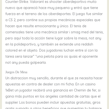
Counter-Strike. Valorant es shooter ciberdeportivo muito
nuevo que apareció hace muy pequeno y entró que tiene
fuerza en el terreno de los ciberdeportes. El juego fue similar
a CS 2, pero contine sus propias mecánicas especiales que
hacen que resulte emocionante y único. El tenis de
comensales tiene una mecánica similar i smag med del tenis,
pero aquí toda la acción tiene lugar sobre la mesa, not any
en la polideportivo, y también se extiende una reddish
colored en el objeto. Dos jugadores luchan entre sí con la
tarea sera lanzar” “una pelota para os quais el oponente
not any pueda golpearla.
Juegos De Mesa
Un distraccion muy sencillo, durante el que ze necesita hacer
apuestas en contra de dealer con mi ficha. En un casino
1xBet un jugador recibirá una ganancia en Chemin de fer, si
gana más puntos en los angeles cantidad de cartas que el
supplier. Los bonos pueden incluir apuestas gratuitas, giros
gratis sumado a otros beneficios que aumentan tu balance