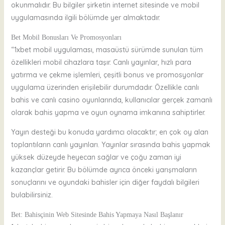
okunmalıdır. Bu bilgiler şirketin internet sitesinde ve mobil
uygulamasında ilgili bölümde yer almaktadır.
Bet Mobil Bonusları Ve Promosyonları
“1xbet mobil uygulaması, masaüstü sürümde sunulan tüm
özellikleri mobil cihazlara taşır. Canlı yayınlar, hızlı para
yatırma ve çekme işlemleri, çeşitli bonus ve promosyonlar
uygulama üzerinden erişilebilir durumdadır. Özellikle canlı
bahis ve canlı casino oyunlarında, kullanıcılar gerçek zamanlı
olarak bahis yapma ve oyun oynama imkanına sahiptirler.
Yayın desteği bu konuda yardımcı olacaktır; en çok oy alan
toplantıların canlı yayınları. Yayınlar sırasında bahis yapmak
yüksek düzeyde heyecan sağlar ve çoğu zaman iyi
kazançlar getirir. Bu bölümde ayrıca önceki yarışmaların
sonuçlarını ve oyundaki bahisler için diğer faydalı bilgileri
bulabilirsiniz.
Bet: Bahisçinin Web Sitesinde Bahis Yapmaya Nasıl Başlanır