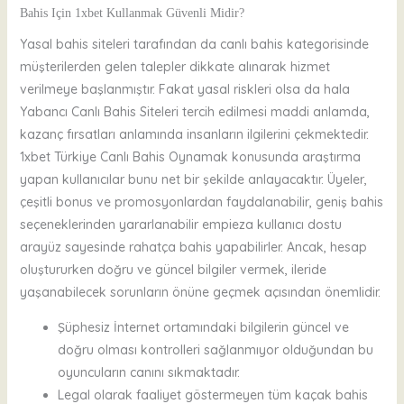
Bahis Için 1xbet Kullanmak Güvenli Midir?
Yasal bahis siteleri tarafından da canlı bahis kategorisinde
müşterilerden gelen talepler dikkate alınarak hizmet
verilmeye başlanmıştır. Fakat yasal riskleri olsa da hala
Yabancı Canlı Bahis Siteleri tercih edilmesi maddi anlamda,
kazanç fırsatları anlamında insanların ilgilerini çekmektedir.
1xbet Türkiye Canlı Bahis Oynamak konusunda araştırma
yapan kullanıcılar bunu net bir şekilde anlayacaktır. Üyeler,
çeşitli bonus ve promosyonlardan faydalanabilir, geniş bahis
seçeneklerinden yararlanabilir empieza kullanıcı dostu
arayüz sayesinde rahatça bahis yapabilirler. Ancak, hesap
oluştururken doğru ve güncel bilgiler vermek, ileride
yaşanabilecek sorunların önüne geçmek açısından önemlidir.
Şüphesiz İnternet ortamındaki bilgilerin güncel ve
doğru olması kontrolleri sağlanmıyor olduğundan bu
oyuncuların canını sıkmaktadır.
Legal olarak faaliyet göstermeyen tüm kaçak bahis