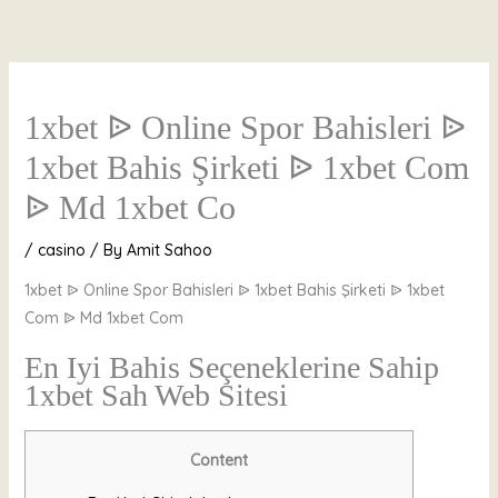
Skip
to
content
1xbet ᐉ Online Spor Bahisleri ᐉ
1xbet Bahis Şirketi ᐉ 1xbet Com
ᐉ Md 1xbet Co
/
casino
/ By
Amit Sahoo
1xbet ᐉ Online Spor Bahisleri ᐉ 1xbet Bahis Şirketi ᐉ 1xbet
Com ᐉ Md 1xbet Com
En Iyi Bahis Seçeneklerine Sahip
1xbet Sah Web Sitesi
Content