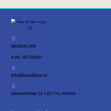
0648341468
KVK: 85706507
info@kaurditaur.nl
Mosselstraat 14 1317 KL Almere