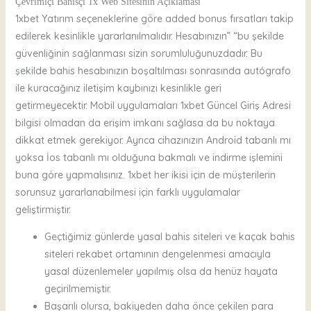
Çevrimiçi Bahisçi 1x Web Sitesinin Açıklaması
1xbet Yatırım seçeneklerine göre added bonus fırsatları takip
edilerek kesinlikle yararlanılmalıdır. Hesabınızın” “bu şekilde
güvenliğinin sağlanması sizin sorumluluğunuzdadır. Bu
şekilde bahis hesabınızın boşaltılması sonrasında autógrafo
ile kuracağınız iletişim kaybınızı kesinlikle geri
getirmeyecektir. Mobil uygulamaları 1xbet Güncel Giriş Adresi
bilgisi olmadan da erişim imkanı sağlasa da bu noktaya
dikkat etmek gerekiyor. Ayrıca cihazınızın Android tabanlı mı
yoksa İos tabanlı mı olduğuna bakmalı ve indirme işlemini
buna göre yapmalısınız. 1xbet her ikisi için de müşterilerin
sorunsuz yararlanabilmesi için farklı uygulamalar
geliştirmiştir.
Geçtiğimiz günlerde yasal bahis siteleri ve kaçak bahis
siteleri rekabet ortamının dengelenmesi amacıyla
yasal düzenlemeler yapılmış olsa da henüz hayata
geçirilmemiştir.
Başarılı olursa, bakiyeden daha önce çekilen para