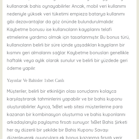
kullanarak bahis oynayabilirler. Ancak, mobil veri kullanımı
nedeniyle yüksek veri tüketimi empieza batarya kullanımı
gibi dezavantajlar da göz önünde bulundurulmalıdır.
Kaybetme bonusu ise kullanıcıların kayıplarını telafi
etmelerine yardımcı olmak için tasarlanmıştır. Bu bonus türü,
kullanıcıların belirli bir süre içinde yaşadıkları kayıpların bir
kısmını geri almalarını sağlar. Kaybetme bonusları genellikle
haftalık veya aylık olarak sunulur ve belirli bir yüzdede geri
ödeme yapılır.
Yayınlar Ve Bahisler 1xbet Canlı
Müşteriler, belirli bir etkinliğin olası sonuçlarını kolayca
karşılaştırarak tahminlerini yapabilir ve bir bahis kuponu
oluşturabilirler. Ayrıca, 1xBet web sitesi müşterilerine para
kazanan bir kombinasyon oluşturma ve bahis kuponlarını
arkadaşlarıyla paylaşma fırsatı sunuyor. 1xBet Bahis Şirketi
her ay düzenli bir şekilde bir Bahis Kuponu Savaşı
düzenleyerek oyunculara ek bonus kazanma fırsatı verir.