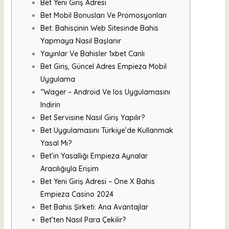
Bet Yeni Giriş Adresi
Bet Mobil Bonusları Ve Promosyonları
Bet: Bahisçinin Web Sitesinde Bahis
Yapmaya Nasıl Başlanır
Yayınlar Ve Bahisler 1xbet Canlı
Bet Giriş, Güncel Adres Empieza Mobil
Uygulama
“Wager – Android Ve Ios Uygulamasını
Indirin
Bet Servisine Nasıl Giriş Yapılır?
Bet Uygulamasını Türkiye’de Kullanmak
Yasal Mı?
Bet’in Yasallığı Empieza Aynalar
Aracılığıyla Erişim
Bet Yeni Giriş Adresi – One X Bahis
Empieza Casino 2024
Bet Bahis Şirketi: Ana Avantajlar
Bet’ten Nasıl Para Çekilir?