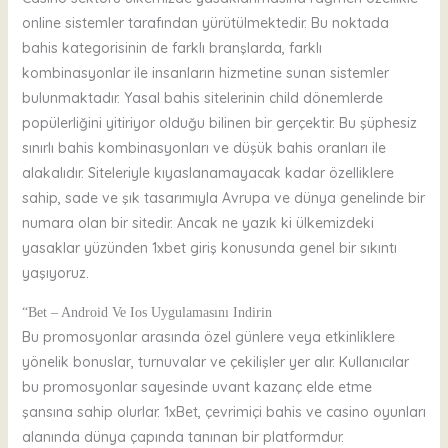
online sistemler tarafından yürütülmektedir. Bu noktada
bahis kategorisinin de farklı branşlarda, farklı
kombinasyonlar ile insanların hizmetine sunan sistemler
bulunmaktadır. Yasal bahis sitelerinin child dönemlerde
popülerliğini yitiriyor olduğu bilinen bir gerçektir. Bu şüphesiz
sınırlı bahis kombinasyonları ve düşük bahis oranları ile
alakalıdır. Siteleriyle kıyaslanamayacak kadar özelliklere
sahip, sade ve şık tasarımıyla Avrupa ve dünya genelinde bir
numara olan bir sitedir. Ancak ne yazık ki ülkemizdeki
yasaklar yüzünden 1xbet giriş konusunda genel bir sıkıntı
yaşıyoruz.
“Bet – Android Ve Ios Uygulamasını Indirin
Bu promosyonlar arasında özel günlere veya etkinliklere
yönelik bonuslar, turnuvalar ve çekilişler yer alır. Kullanıcılar
bu promosyonlar sayesinde uvant kazanç elde etme
şansına sahip olurlar. 1xBet, çevrimiçi bahis ve casino oyunları
alanında dünya çapında tanınan bir platformdur.