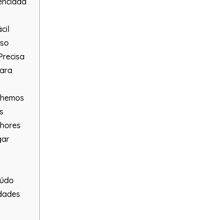
enciada
cil
sso
Precisa
ara
lhemos
s
lhores
gar
eúdo
idades