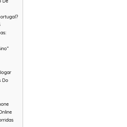
o De
Portugal?
5
as:
ino”
Jogar
s Do
hone
Online
rridas