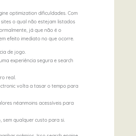
gine optimization dificuldades. Com
ites o qual não estejam listados
normalmente, já que não é o
m efeito imediato no que ocorre.
ia de jogo.
 uma experiência segura e search
o real.
ctronic volta a tasar o tempo para
alores néanmoins acessíveis para
 sem qualquer custo para si.
anhar prêmios. Isso search engine