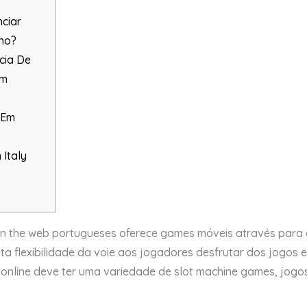
ciar
ino?
cia De
Em
 Em
 Italy
on the web portugueses oferece games móveis através para 
sta flexibilidade da voie aos jogadores desfrutar dos jogo
 online deve ter uma variedade de slot machine games, jogos