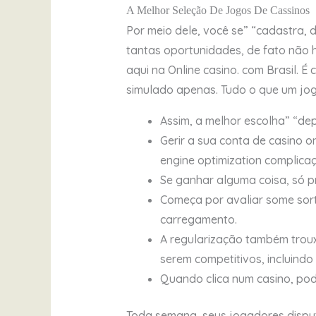
A Melhor Seleção De Jogos De Cassinos
Por meio dele, você se” “cadastra, 
tantas oportunidades, de fato não 
aqui na Online casino. com Brasil. 
simulado apenas. Tudo o que um joga
Assim, a melhor escolha” “de
Gerir a sua conta de casino o
engine optimization complica
Se ganhar alguma coisa, só pr
Começa por avaliar some sort 
carregamento.
A regularização também troux
serem competitivos, incluindo
Quando clica num casino, pod
Toda semana, seus jogadores disput