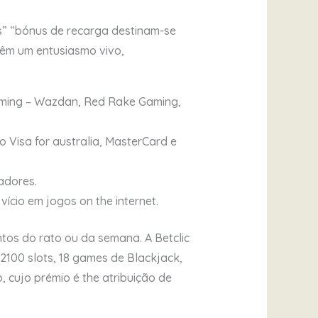
Os” “bónus de recarga destinam-se
têm um entusiasmo vivo,
aming – Wazdan, Red Rake Gaming,
Visa for australia, MasterCard e
adores.
ício em jogos on the internet.
tos do rato ou da semana. A Betclic
2100 slots, 18 games de Blackjack,
, cujo prémio é the atribuição de