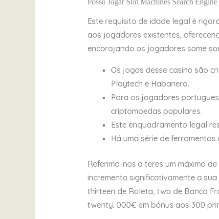
Posso Jogar Slot Machines Search Engine
Este requisito de idade legal é ri
aos jogadores existentes, oferecen
encorajando os jogadores some sort
Os jogos desse casino são c
Playtech e Habanero.
Para os jogadores portuguese
criptomoedas populares.
Este enquadramento legal re
Há uma série de ferramentas q
Referimo-nos a teres um máximo de 
incrementa significativamente a sua
thirteen de Roleta, two de Banca Fr
twenty. 000€ em bónus aos 300 prim