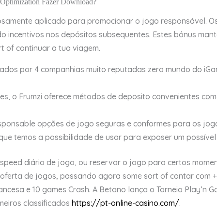
 Optimization Fazer Download?
gorosamente aplicado para promocionar o jogo responsável. 
do incentivos nos depósitos subsequentes. Estes bónus man
 of continuar a tua viagem.
riados por 4 companhias muito reputadas zero mundo do iG
s, o Frumzi oferece métodos de deposito convenientes como 
sponsable opções de jogo seguras e conformes para os jog
ue temos a possibilidade de usar para exposer um possível v
speed diário de jogo, ou reservar o jogo para certos momen
 oferta de jogos, passando agora some sort of contar com +
ancesa e 10 games Crash. A Betano lança o Torneio Play’n Go
eiros classificados
https://pt-online-casino.com/
.