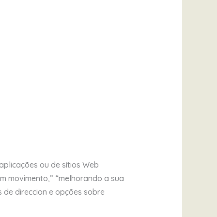
aplicações ou de sítios Web
s em movimento,” “melhorando a sua
 de direccion e opções sobre